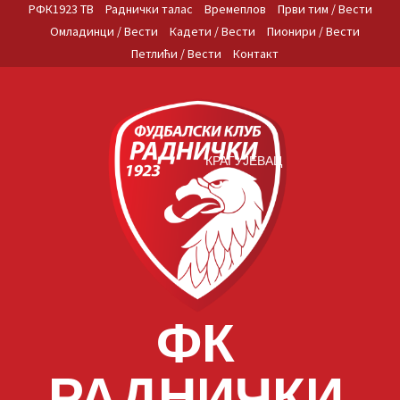
Skip
РФК1923 ТВ
Раднички талас
Времеплов
Први тим / Вести
to
Омладинци / Вести
Кадети / Вести
Пионири / Вести
content
Петлићи / Вести
Контакт
КРАГУЈЕВАЦ
ФК
РАДНИЧКИ