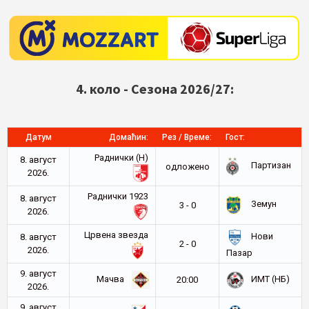
4. коло - Сезона 2026/27:
Датум
Домаћин:
Рез / Време:
Гост:
Раднички (Н)
8. август
Партизан
oдложено
2026.
Раднички 1923
8. август
Земун
3 - 0
2026.
Црвена звезда
Нови
8. август
2 - 0
2026.
Пазар
9. август
Мачва
ИМТ (НБ)
20:00
2026.
9. август