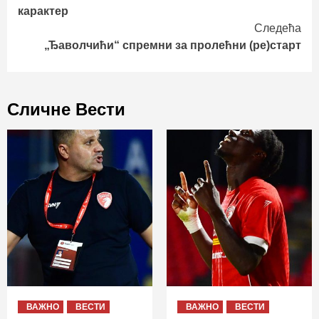
Reading
карактер
Следећа
„Ђаволчићи“ спремни за пролећни (ре)старт
Сличне Вести
ВАЖНО
ВЕСТИ
ВАЖНО
ВЕСТИ