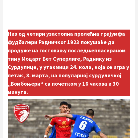
Низ од четири узастопна пролећна тријумфа
фудбалери Радничког 1923 покушаће да
продуже на гостовању последњепласираном
тиму Моцарт Бет Суперлиге, Раднику из
Сурдулице, у утакмици 24. кола, која се игра у
петак, 8. марта, на популарној сурдуличкој
„Бомбоњери“ са почетком у 16 часова и 30
минута.