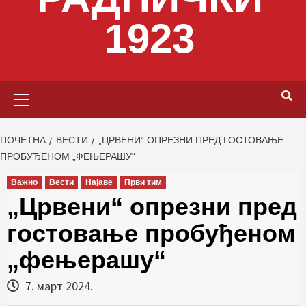
1923
Primary
Menu
ПОЧЕТНА
ВЕСТИ
„ЦРВЕНИ“ ОПРЕЗНИ ПРЕД ГОСТОВАЊЕ
ПРОБУЂЕНОМ „ФЕЊЕРАШУ“
Важно
Вести
Најаве
Први тим
„Црвени“ опрезни пред
гостовање пробуђеном
„фењерашу“
7. март 2024.