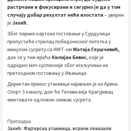
растрчани и фокусирани и сигурно је да у том
случају добар резултат неће изостати
– уверен
је
Јахић.
Због парних картона гостовање у Сурдулици
пропустиће стрелац победоносног поготка у
минулом сусрету са ИМТ-ом
Матија Глушчевић,
док се у тим враћа
Килијан Бевис
, који је
одрадио меч суспензије због искључења на
претходном гостовању у Ивањици.
Директан пренос утакмице најављен је на Арена
Спорт 3 каналу, док ће Телевизија Крагујевац
емитовати одложен снимак сусрета.
Continue
Претходна
Јахић: Фајтерска утакмица, играчи показали