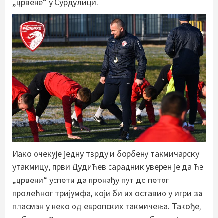
„црвене“ у Сурдулици.
Иако очекује једну тврду и борбену такмичарску
утакмицу, први Дудићев сарадник уверен је да ће
„црвени“ успети да пронађу пут до петог
пролећног тријумфа, који би их оставио у игри за
пласман у неко од европских такмичења. Такође,