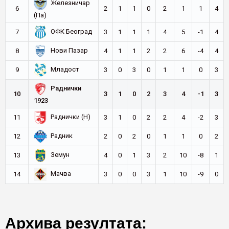
Железничар
6
2
1
1
0
2
1
1
4
(Па)
ОФК Београд
7
3
1
1
1
4
5
-1
4
Нови Пазар
8
4
1
1
2
2
6
-4
4
Младост
9
3
0
3
0
1
1
0
3
Раднички
10
3
1
0
2
3
4
-1
3
1923
Раднички (Н)
11
3
1
0
2
2
4
-2
3
Радник
12
2
0
2
0
1
1
0
2
Земун
13
4
0
1
3
2
10
-8
1
Мачва
14
3
0
0
3
1
10
-9
0
Архива резултата: