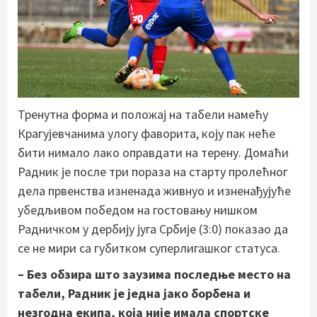
Тренутна форма и положај на табели намећу
Крагујевчанима улогу фаворита, коју пак неће
бити нимало лако оправдати на терену. Домаћи
Радник је после три пораза на старту пролећног
дела првенства изненада живнуо и изненађујуће
убедљивом победом на гостовању нишком
Радничком у дербију југа Србије (3:0) показао да
се не мири са губитком суперлигашког статуса.
– Без обзира што заузима последње место на
табели, Радник је једна јако борбена и
незгодна екипа, која није имала спортске