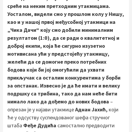
среће на неким претходним утакмицама.
Уосталом, видели смо у прошлом колу у Нишу,
као и у нашој првој међусобној утакмици на
„Чика Дачи“ коју смо добили минималним
резултатом (1:0), да се ради о квалитетној и
доброј екипи, која ће сигурно изузетно
мотивисана ући у предстојећу утакмицу,
желећи да се домогне преко потребних
бодова који би јој омогућили да ухвати
прикључак са осталим конкурентима у борби
за опстанак. Извесно је да ће имати и велику
подршку са трибина, тако да нам неће бити
нимало лако да дођемо до нових бодова
–
опрезан је у најави утакмице
Аднан Јахић,
који
ће у одсуству суспендованог шефа стручног
штаба
Феђе Дудића
самостално предводити