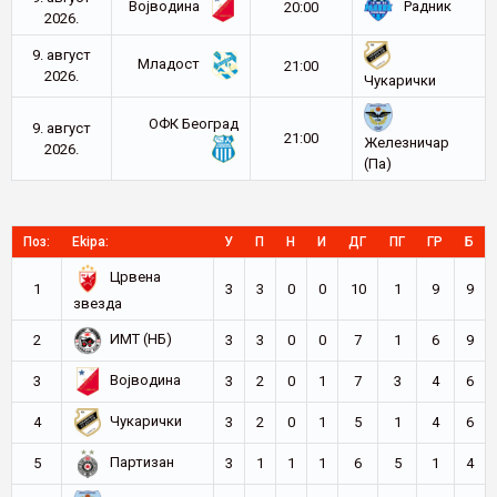
Војводина
Радник
20:00
2026.
9. август
Младост
21:00
2026.
Чукарички
ОФК Београд
9. август
21:00
Железничар
2026.
(Па)
Поз:
Ekipa:
У
П
Н
И
ДГ
ПГ
ГР
Б
Црвена
1
3
3
0
0
10
1
9
9
звезда
ИМТ (НБ)
2
3
3
0
0
7
1
6
9
Војводина
3
3
2
0
1
7
3
4
6
Чукарички
4
3
2
0
1
5
1
4
6
Партизан
5
3
1
1
1
6
5
1
4