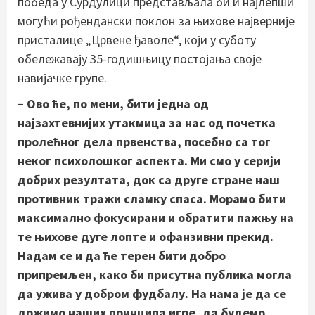
победа у Сурдулици представљала би и најлепши
могући рођендански поклон за њихове најверније
присталице „Црвене ђаволе“, који у суботу
обележавају 35-годишњицу постојања своје
навијачке групе.
– Ово ће, по мени, бити једна од
најзахтевнијих утакмица за нас од почетка
пролећног дела првенства, посебно са тог
неког психолошког аспекта. Ми смо у серији
добрих резултата, док са друге стране наш
противник тражи сламку спаса. Морамо бити
максимално фокусирани и обратити пажњу на
те њихове дуге лопте и офанзивни прекид.
Надам се и да ће терен бити добро
припремљен, како би присутна публика могла
да ужива у добром фудбалу. На нама је да се
држимо наших принципа игре, да будемо