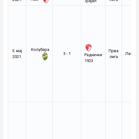
Трајал
Колубара
5. мај
Прва
3 - 1
Лазар
Раднички
2021.
лига
1923