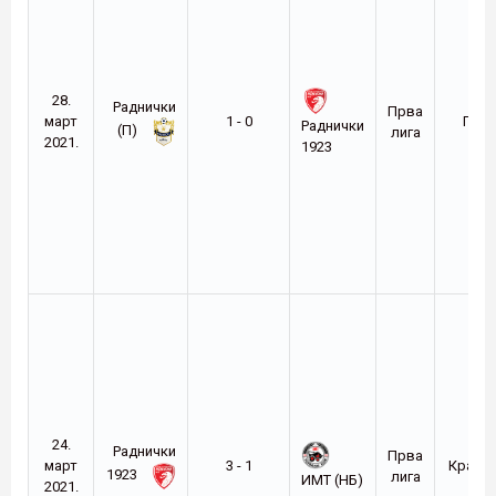
28.
Раднички
Прва
март
1 - 0
Пир
Раднички
(П)
лига
2021.
1923
24.
Раднички
Прва
март
3 - 1
Крагуј
1923
лига
ИМТ (НБ)
2021.