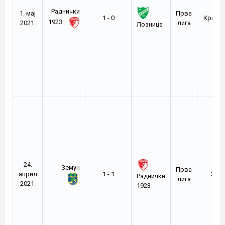
Раднички
1. мај
Прва
1 - 0
Крагуј
1923
2021.
лига
Лозница
24.
Земун
Прва
април
1 - 1
Зем
Раднички
лига
2021.
1923