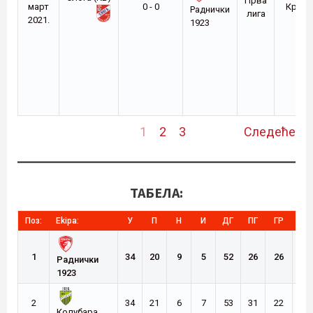
Прва
март
0 - 0
Краљ
Раднички
лига
2021.
1923
1
2
3
Следеће
ТАБЕЛА:
Поз:
Ekipa:
У
П
Н
И
ДГ
ПГ
ГР
Б
1
34
20
9
5
52
26
26
69
Раднички
1923
2
34
21
6
7
53
31
22
69
Колубара