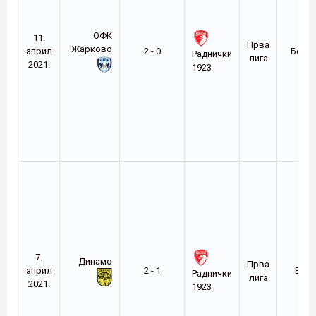
ОФК
11.
Прва
Жарково
април
2 - 0
Беог
Раднички
лига
2021.
1923
7.
Динамо
Прва
април
2 - 1
Вра
Раднички
лига
2021.
1923