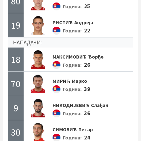
80
25
Година:
19
РИСТИЋ
Андреја
22
Година:
НАПАДАЧИ:
18
МАКСИМОВИЋ
Ђорђе
26
Година:
70
МИРИЋ
Марко
39
Година:
9
НИКОДИЈЕВИЋ
Слађан
36
Година:
30
СИМОВИЋ
Петар
24
Година: