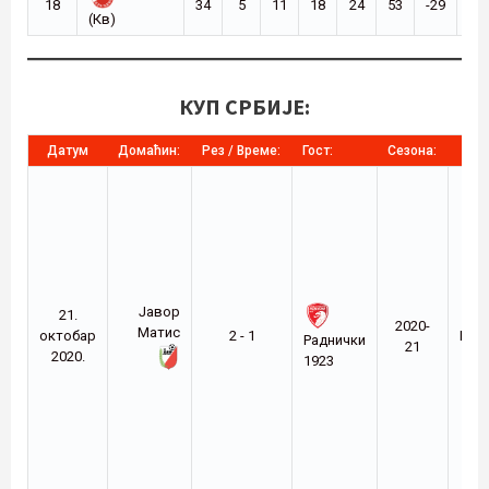
18
34
5
11
18
24
53
-29
26
(Кв)
КУП СРБИЈЕ:
Датум
Домаћин:
Рез / Време:
Гост:
Сезона:
Мес
Јавор
21.
2020-
Матис
октобар
2 - 1
Ива
Раднички
21
2020.
1923