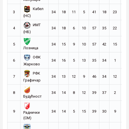
Кабел
3
34
18
11
5
41
18
23
65
(НС)
ИМТ
4
34
18
6
10
57
35
22
60
(НБ)
5
34
15
9
10
57
42
15
54
Лозница
ОФК
6
34
16
5
13
35
34
1
53
Жарково
РФК
7
34
13
12
9
46
34
12
51
Графичар
8
34
14
8
12
39
37
2
50
Будућност
9
34
14
5
15
39
30
9
47
Раднички
(СМ)