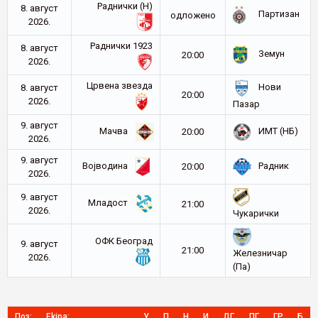
Раднички (Н)
8. август
Партизан
oдложено
2026.
Раднички 1923
8. август
Земун
20:00
2026.
Црвена звезда
Нови
8. август
20:00
2026.
Пазар
9. август
Мачва
ИМТ (НБ)
20:00
2026.
9. август
Војводина
Радник
20:00
2026.
9. август
Младост
21:00
2026.
Чукарички
ОФК Београд
9. август
21:00
Железничар
2026.
(Па)
Поз:
Ekipa:
У
П
Н
И
ДГ
ПГ
ГР
Б