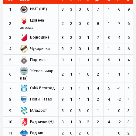
ИМТ (НБ)
1
3
3
0
0
7
1
6
9
Црвена
2
2
2
0
0
8
1
7
6
звезда
Војводина
3
3
2
0
1
7
3
4
6
Чукарички
4
3
2
0
1
5
1
4
6
Партизан
5
3
1
1
1
6
5
1
4
Железничар
6
2
1
1
0
2
1
1
4
(Па)
ОФК Београд
7
3
1
1
1
4
5
-1
4
Нови Пазар
8
3
1
1
1
2
4
-2
4
Младост
9
3
0
3
0
1
1
0
3
Раднички (Н)
10
3
1
0
2
2
4
-2
3
Радник
11
2
0
2
0
1
1
0
2