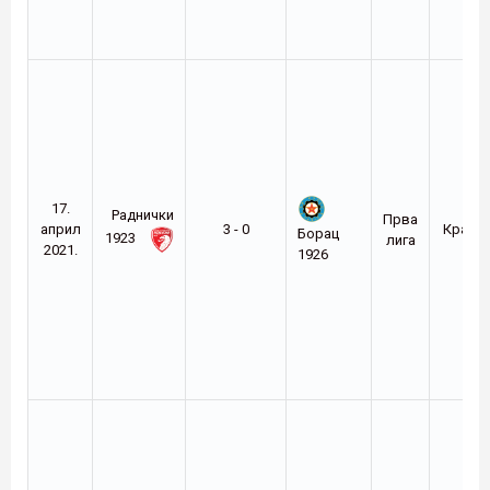
17.
Раднички
Прва
април
3 - 0
Крагуј
Борац
1923
лига
2021.
1926