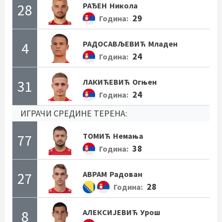
28
РАЂЕН
Никола
29
Година:
4
РАДОСАВЉЕВИЋ
Младен
24
Година:
31
ЛАКИЋЕВИЋ
Огњен
24
Година:
ИГРАЧИ СРЕДИНЕ ТЕРЕНА:
77
ТОМИЋ
Немања
38
Година:
27
АВРАМ
Радован
28
Година:
8
АЛЕКСИЈЕВИЋ
Урош