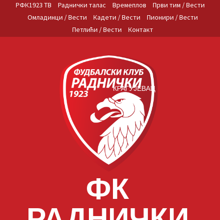
Skip
РФК1923 ТВ
Раднички талас
Времеплов
Први тим / Вести
to
Омладинци / Вести
Кадети / Вести
Пионири / Вести
content
Петлићи / Вести
Контакт
КРАГУЈЕВАЦ
ФК
РАДНИЧКИ