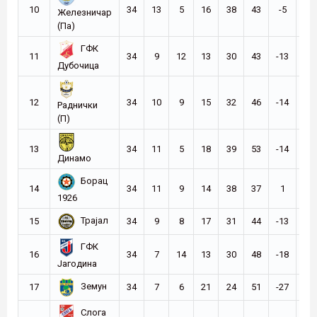
10
34
13
5
16
38
43
-5
44
Железничар
(Па)
ГФК
11
34
9
12
13
30
43
-13
39
Дубочица
12
34
10
9
15
32
46
-14
39
Раднички
(П)
13
34
11
5
18
39
53
-14
38
Динамо
Борац
36
14
34
11
9
14
38
37
1
(-6
1926
Трајал
15
34
9
8
17
31
44
-13
35
ГФК
29
16
34
7
14
13
30
48
-18
(-6
Јагодина
Земун
17
34
7
6
21
24
51
-27
27
Слога