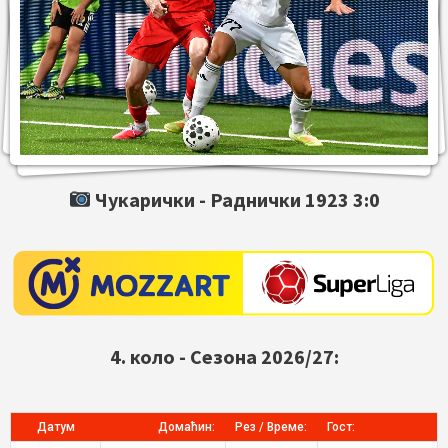
Чукарички -
Раднички 1923
3:0
4. коло - Сезона 2026/27:
Датум
Домаћин:
Рез / Време:
Гост: