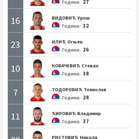
27
Година:
16
ВИДОВИЋ
Урош
32
Година:
23
ИЛИЋ
Огњен
26
Година:
10
КОВАЧЕВИЋ
Стеван
38
Година:
7
ТОДОРОВИЋ
Томислав
28
Година:
11
ЋИРОВИЋ
Владимир
37
Година:
РИСТОВИЋ
Никола