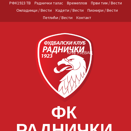
Skip
РФК1923 ТВ
Раднички талас
Времеплов
Први тим / Вести
to
Омладинци / Вести
Кадети / Вести
Пионири / Вести
content
Петлићи / Вести
Контакт
КРАГУЈЕВАЦ
ФК
РАДНИЧКИ