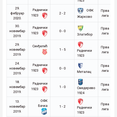
1923
29.
Раднички
ОФК
Прва
фебруар
2 - 2
1923
лига
Жарково
2020.
30.
Раднички
Прва
новембар
0 - 0
1923
лига
Златибор
2019.
29.
Синђелић
Прва
новембар
1 - 5
Раднички
лига
2019.
1923
24.
Раднички
Прва
новембар
0 - 0
1923
лига
Металац
2019.
18.
Раднички
Прва
новембар
1 - 0
Смедерево
1923
лига
2019.
1924
ОФК
13.
Прва
Бачка
новембар
1 - 2
Раднички
лига
2019.
1923