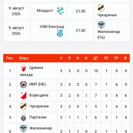
9. август
Младост
21:00
2026.
Чукарички
ОФК Београд
9. август
21:00
Железничар
2026.
(Па)
Поз:
Ekipa:
У
П
Н
И
ДГ
ПГ
ГР
Б
Црвена
1
3
3
0
0
10
1
9
9
звезда
ИМТ (НБ)
2
3
3
0
0
7
1
6
9
Војводина
3
3
2
0
1
7
3
4
6
Чукарички
4
3
2
0
1
5
1
4
6
Партизан
5
3
1
1
1
6
5
1
4
Железничар
6
2
1
1
0
2
1
1
4