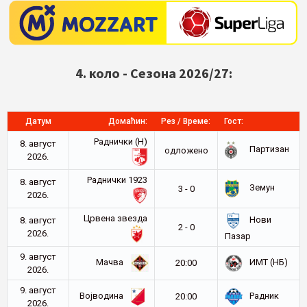
4. коло - Сезона 2026/27:
Датум
Домаћин:
Рез / Време:
Гост:
Раднички (Н)
8. август
Партизан
oдложено
2026.
Раднички 1923
8. август
Земун
3 - 0
2026.
Црвена звезда
Нови
8. август
2 - 0
2026.
Пазар
9. август
Мачва
ИМТ (НБ)
20:00
2026.
9. август
Војводина
Радник
20:00
2026.