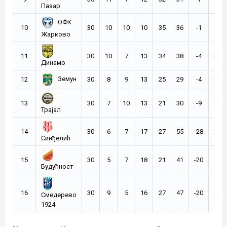
Пазар
ОФК
10
30
10
10
10
35
36
-1
40
Жарково
11
30
10
7
13
34
38
-4
37
Динамо
Земун
12
30
8
9
13
25
29
-4
33
13
30
7
10
13
21
30
-9
31
Трајал
14
30
6
7
17
27
55
-28
25
Синђелић
15
30
5
7
18
21
41
-20
22
Будућност
16
30
9
5
16
27
47
-20
22
Смедерево
1924