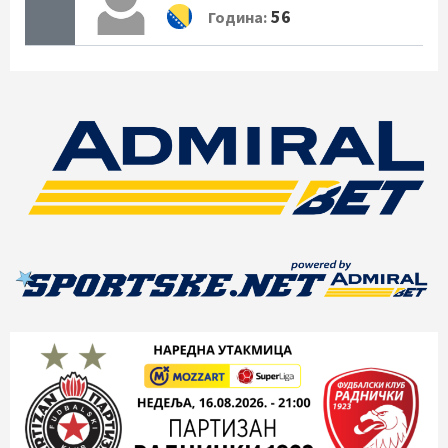
56
Година: