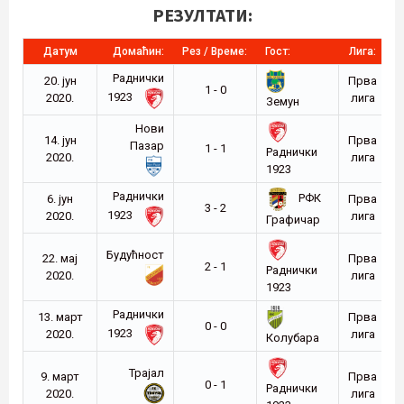
РЕЗУЛТАТИ:
Датум
Домаћин:
Рез / Време:
Гост:
Лига:
С
Раднички
20. јун
Прва
1 - 0
1923
2020.
лига
Земун
Нови
14. јун
Прва
Пазар
1 - 1
Раднички
2020.
лига
1923
Раднички
РФК
6. јун
Прва
3 - 2
1923
2020.
лига
Графичар
Будућност
22. мај
Прва
2 - 1
Раднички
2020.
лига
1923
Раднички
13. март
Прва
0 - 0
1923
2020.
лига
Колубара
Трајал
9. март
Прва
0 - 1
Раднички
2020.
лига