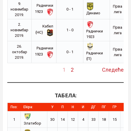
9.
Раднички
Прва
новембар
0 - 1
1923
лига
Динамо
2019.
2.
Кабел
Прва
новембар
1 - 0
Раднички
(НС)
лига
2019.
1923
26.
Раднички
Прва
октобар
0 - 1
Раднички
1923
лига
2019.
(П)
1
2
Следеће
ТАБЕЛА
:
Поз:
Ekipa:
У
П
Н
И
ДГ
ПГ
ГР
Б
1
30
14
12
4
33
18
15
54
Златибор