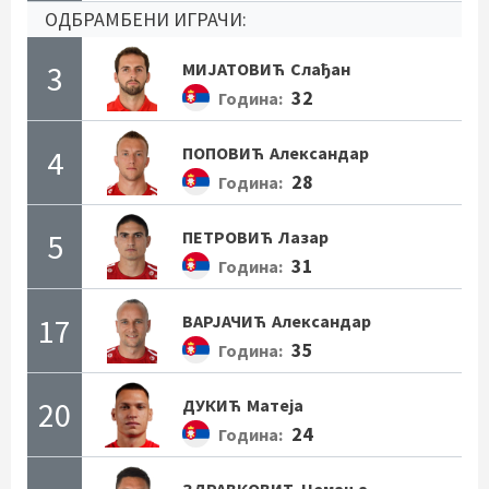
ОДБРАМБЕНИ ИГРАЧИ:
3
МИЈАТОВИЋ
Слађан
32
Година:
4
ПОПОВИЋ
Александар
28
Година:
5
ПЕТРОВИЋ
Лазар
31
Година:
17
ВАРЈАЧИЋ
Александар
35
Година:
20
ДУКИЋ
Матеја
24
Година: