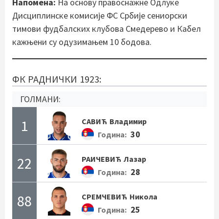
Напомена:
На основу правоснажне Одлуке
Дисциплинске комисије ФС Србије сениорски
тимови фудбалских клубова Смедерево и Кабел
кажњени су одузимањем 10 бодова.
ФК РАДНИЧКИ 1923:
ГОЛМАНИ:
1
САВИЋ
Владимир
30
Година:
22
РАИЧЕВИЋ
Лазар
28
Година:
88
СРЕМЧЕВИЋ
Никола
25
Година: