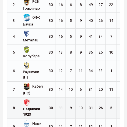
РФК
2
30
16
6
8
49
27
22
54
Графичар
ОФК
3
30
16
5
9
40
26
14
53
Бачка
4
30
16
5
9
41
34
7
53
Металац
5
30
13
8
9
35
25
10
47
Колубара
6
30
12
7
11
34
33
1
43
Раднички
(П)
Кабел
7
30
14
10
6
31
20
11
42
(НС)
8
30
11
9
10
31
26
5
42
Раднички
1923
Нови
9
30
11
7
12
32
31
1
40