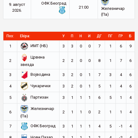
ОФК Београд
9. август
21:00
Железничар
2026.
(Па)
Поз:
Ekipa:
У
П
Н
И
ДГ
ПГ
ГР
Б
ИМТ (НБ)
1
3
3
0
0
7
1
6
9
Црвена
2
2
2
0
0
8
1
7
6
звезда
Војводина
3
3
2
0
1
7
3
4
6
Чукарички
4
3
2
0
1
5
1
4
6
Партизан
5
3
1
1
1
6
5
1
4
Железничар
6
2
1
1
0
2
1
1
4
(Па)
ОФК Београд
7
3
1
1
1
4
5
-1
4
Нови Пазар
8
3
1
1
1
2
4
-2
4