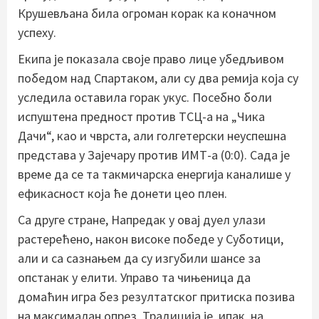
Крушевљана била огроман корак ка коначном
успеху.
Екипа је показала своје право лице убедљивом
победом над Спартаком, али су два ремија која су
уследила оставила горак укус. Посебно боли
испуштена предност против ТСЦ-а на „Чика
Дачи“, као и чврста, али голгетерски неуспешна
представа у Зајечару против ИМТ-а (0:0). Сада је
време да се та такмичарска енергија каналише у
ефикасност која ће донети цео плен.
Са друге стране, Напредак у овај дуел улази
растерећено, након високе победе у Суботици,
али и са сазнањем да су изгубили шансе за
опстанак у елити. Управо та чињеница да
домаћин игра без резултатског притиска позива
на максималан опрез. Традиција је, ипак, на