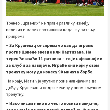
Тренер „црвених“ не прави разлику између
великих и малих противника када је у питању
припрема:
– За Крушевац се спремамо као да играмо
против Црвене звезде или Партизана. На
терен ће изаћи 11 ратника – то је најважније и
за клуб и за навијаче. Играће они који у овом
тренутку могу да изнесу 90 минута борбе.
На крају, Матић је упутио позив навијачима да
дођу у Крушевац и подрже екипу у овом кључном
тренутку:
– Иако нисам неко ко често позива навијаче,
сада нам је њихова помоћ потребна. Чуо сам