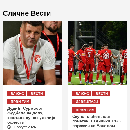
Сличне Вести
ВАЖНО
ВЕСТИ
ВАЖНО
ВЕСТИ
ПРВИ ТИМ
ИЗВЕШТАЈИ
Дудић: Суровост
ПРВИ ТИМ
фудбала на делу,
Скупо плаћен лош
коштале су нас „дечије
почетак: Раднички 1923
болести“
поражен на Бановом
1. август 2026.