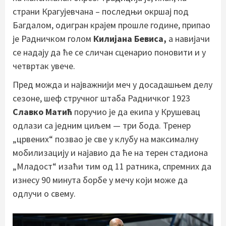
страни Крагујевчана – последњи окршај под
Багдалом, одигран крајем прошле године, припао
је Радничком голом
Килијана Бевиса,
а навијачи
се надају да ће се сличан сценарио поновити и у
четвртак увече.
Пред можда и најважнији меч у досадашњем делу
сезоне, шеф стручног штаба Радничког 1923
Славко Матић
поручио је да екипа у Крушевац
одлази са једним циљем — три бода. Тренер
„црвених“ позвао је све у клубу на максималну
мобилизацију и најавио да ће на терен стадиона
„Младост“ изаћи тим од 11 ратника, спремних да
изнесу 90 минута борбе у мечу који може да
одлучи о свему.