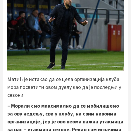
Матић је истакао да се цела организација клуба
мора посветити овом дуелу као да је последњи у
сезони:
– Морали смо максимално да се мобилишемо
за ову недељу, сви у клубу, на свим нивоима
организације, јер је ово веома важна утакмица
за нас – утакмица сезоне. Рекао сам играчима