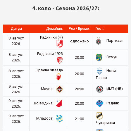
4. коло - Сезона 2026/27:
Датум
Домаћин:
Рез / Време:
Гост:
Раднички (Н)
8. август
Партизан
oдложено
2026.
Раднички 1923
8. август
Земун
20:00
2026.
Црвена звезда
Нови
8. август
20:00
2026.
Пазар
9. август
Мачва
ИМТ (НБ)
20:00
2026.
9. август
Војводина
Радник
20:00
2026.
9. август
Младост
21:00
2026.
Чукарички