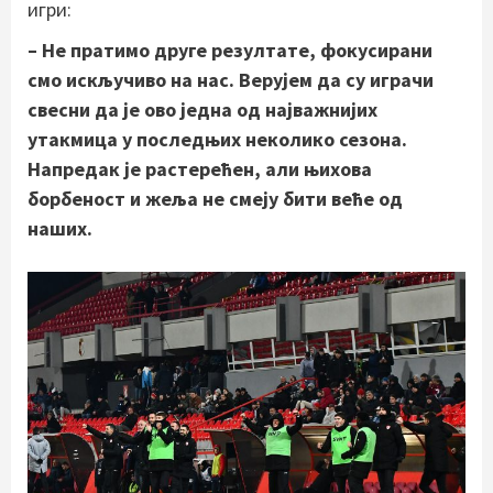
игри:
– Не пратимо друге резултате, фокусирани
смо искључиво на нас. Верујем да су играчи
свесни да је ово једна од најважнијих
утакмица у последњих неколико сезона.
Напредак је растерећен, али њихова
борбеност и жеља не смеју бити веће од
наших.