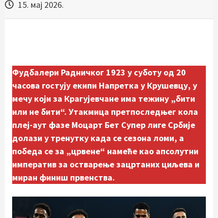
15. мај 2026.
Фудбалери Радничког 1923 у суботу од 20
часова гостују екипи Напретка у Крушевцу, у
мечу који за Крагујевчане има тежину „бити
или не бити“. Утакмица претпоследњег кола
плеј-аут фазе Моцарт Бет Супер лиге Србије
долази у тренутку када се сезона ломи, а
победа се за „црвене“ намеће као апсолутни
императив за остварење зацртаних циљева и
миран финиш првенства.