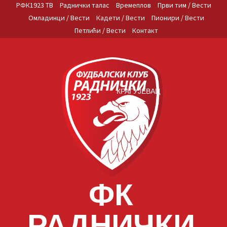
Skip
РФК1923 ТВ
Раднички талас
Времеплов
Први тим / Вести
to
Омладинци / Вести
Кадети / Вести
Пионири / Вести
content
Петлићи / Вести
Контакт
КРАГУЈЕВАЦ
ФК
РАДНИЧКИ