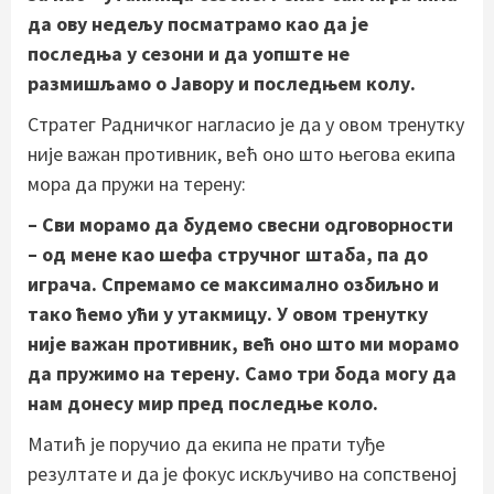
да ову недељу посматрамо као да је
последња у сезони и да уопште не
размишљамо о Јавору и последњем колу.
Стратег Радничког нагласио је да у овом тренутку
није важан противник, већ оно што његова екипа
мора да пружи на терену:
– Сви морамо да будемо свесни одговорности
– од мене као шефа стручног штаба, па до
играча. Спремамо се максимално озбиљно и
тако ћемо ући у утакмицу. У овом тренутку
није важан противник, већ оно што ми морамо
да пружимо на терену. Само три бода могу да
нам донесу мир пред последње коло.
Матић је поручио да екипа не прати туђе
резултате и да је фокус искључиво на сопственој