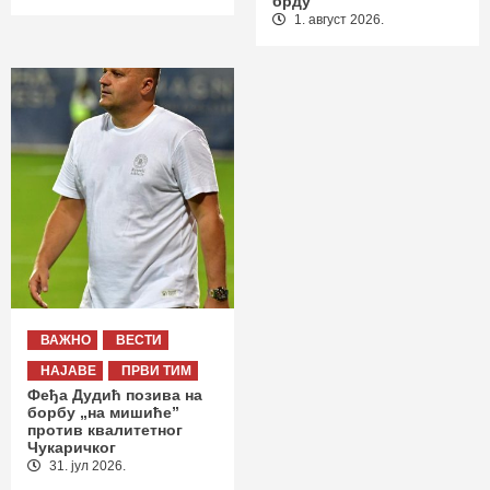
брду
1. август 2026.
ВАЖНО
ВЕСТИ
НАЈАВЕ
ПРВИ ТИМ
Феђа Дудић позива на
борбу „на мишиће”
против квалитетног
Чукаричког
31. јул 2026.