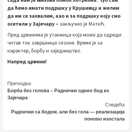
да ћемо имати подршку у Крушевцу и желим
да им се захвалим, као и за подршку коју смо
осетили у Зајечару –
закључио је Матић.
Пред црвенима је утакмица која може да одреди
читав ток завршнице сезоне. Време је за
карактер, борбу и заједништво.
Напред црвени!
Continue
Претходна
Борба без голова – Раднички однео бод из
Reading
Зајечара
Следећа
Раднички са бодом, али без гола — реализација
поново изостала