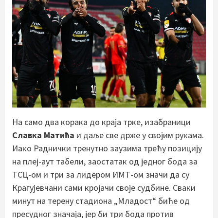
На само два корака до краја трке, изабраници
Славка Матића
и даље све држе у својим рукама.
Иако Раднички тренутно заузима трећу позицију
на плеј-аут табели, заостатак од једног бода за
ТСЦ-ом и три за лидером ИМТ-ом значи да су
Крагујевчани сами кројачи своје судбине. Сваки
минут на терену стадиона „Младост“ биће од
пресудног значаја, јер би три бода против