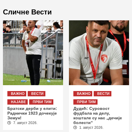
Сличне Вести
ВАЖНО
ВЕСТИ
ВАЖНО
ВЕСТИ
НАЈАВЕ
ПРВИ ТИМ
ПРВИ ТИМ
Братски дерби у елити:
Дудић: Суровост
Раднички 1923 дочекује
фудбала на делу,
Земун!
коштале су нас „дечије
болести“
7. август 2026.
1. август 2026.