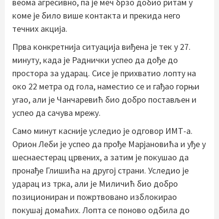
веома агресивно, па је меч брзо добио ритам у
коме је било више контакта и прекида него
течних акција.
Прва конкретнија ситуација виђена је тек у 27.
минуту, када је Раднички успео да дође до
простора за ударац. Сисе је прихватио лопту на
око 22 метра од гола, наместио се и гађао горњи
угао, али је Чанчаревић био добро постављен и
успео да сачува мрежу.
Само минут касније уследио је одговор ИМТ-а.
Орион Леби је успео да прође Марјановића и уђе у
шеснаестерац црвених, а затим је покушао да
пронађе Глишића на другој страни. Уследио је
ударац из трка, али је Миличић био добро
позициониран и пожртвовано изблокирао
покушај домаћих. Лопта се поново одбила до