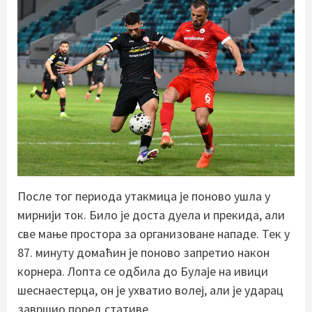
После тог периода утакмица је поново ушла у
мирнији ток. Било је доста дуела и прекида, али
све мање простора за организоване нападе. Тек у
87. минуту домаћин је поново запретио након
корнера. Лопта се одбила до Булаје на ивици
шеснаестерца, он је ухватио волеј, али је ударац
завршио поред стативе.