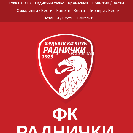
Skip
РФК1923 ТВ
Раднички талас
Времеплов
Први тим / Вести
to
Омладинци / Вести
Кадети / Вести
Пионири / Вести
content
Петлићи / Вести
Контакт
КРАГУЈЕВАЦ
ФК
РАДНИЧКИ