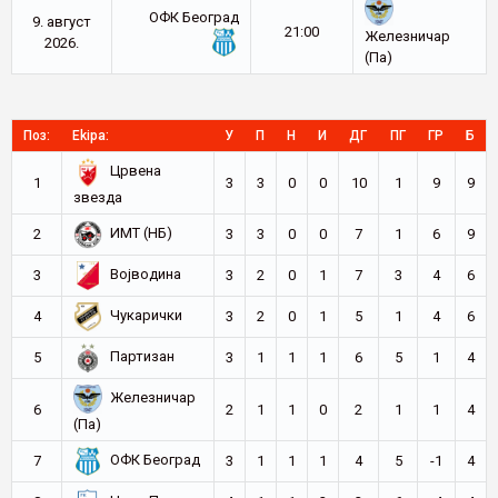
ОФК Београд
9. август
21:00
Железничар
2026.
(Па)
Поз:
Ekipa:
У
П
Н
И
ДГ
ПГ
ГР
Б
Црвена
1
3
3
0
0
10
1
9
9
звезда
ИМТ (НБ)
2
3
3
0
0
7
1
6
9
Војводина
3
3
2
0
1
7
3
4
6
Чукарички
4
3
2
0
1
5
1
4
6
Партизан
5
3
1
1
1
6
5
1
4
Железничар
6
2
1
1
0
2
1
1
4
(Па)
ОФК Београд
7
3
1
1
1
4
5
-1
4