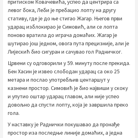
притиском Ковачевића, успео да центрира са
левог бока, Леби је пребацио лопту на другу
стативу, где је до ње стигао Жагар. Његов први
ударац изблокирао је Симовић, али се лопта
поново вратила до играча домаћих. Жагар је
шутирао још једном, овога пута прецизније, али је
Лијескић био сигуран и сачувао гол Радничког.
Црвени су одговорили у 59. минуту после прекида.
Бен Хасин је извео слободан ударац са око 25
метара и послао употребљив центаршут у
казнени простор. Симовић је био највиши у скоку
и упутио оштар ударац главом, али није успео
довољно да спусти лопту, која је завршила преко
гола.
У наставку је Раднички покушавао да пронађе
простор иза последње линије домаћих, а једна