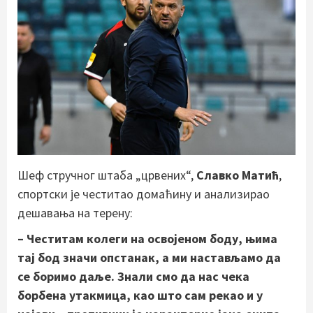
Шеф стручног штаба „црвених“,
Славко Матић
,
спортски је честитао домаћину и анализирао
дешавања на терену:
– Честитам колеги на освојеном боду, њима
тај бод значи опстанак, а ми настављамо да
се боримо даље. Знали смо да нас чека
борбена утакмица, као што сам рекао и у