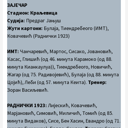
ЗАЈЕЧАР
Стадион: Краљевица
Судија:
Предраг Јањуш
Жути картони:
Булаја, Тиендребеого (ИМТ),
Ковачевић (Раднички 1923)
ИМТ:
Чанчаревић, Мартос, Сисако, Јовановић,
Касас, Глишић (од 46. минута Карамоко (од 88.
минута Кианкаулуа)), Тиендребеого, Новичић,
Жагар (од 75. Радивојевић), Булаја (од 88. минута
Цојић), Леби (од 57. минута Кеита).
Тренер:
Зоран Васиљевић.
РАДНИЧКИ 1923:
Лијескић, Ковачевић,
Марјановић, Симовић, Миличић, Томић (од 85.
минута Видаков), Сисе, Бен Хасин, Евандро (од 71.