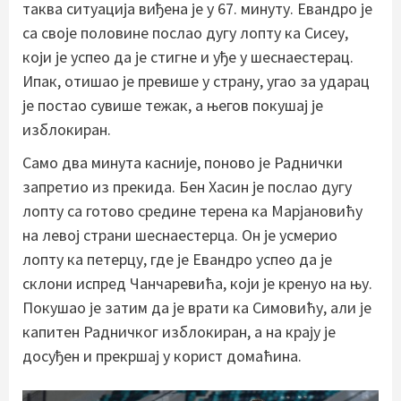
таква ситуација виђена је у 67. минуту. Евандро је
са своје половине послао дугу лопту ка Сисеу,
који је успео да је стигне и уђе у шеснаестерац.
Ипак, отишао је превише у страну, угао за ударац
је постао сувише тежак, а његов покушај је
изблокиран.
Само два минута касније, поново је Раднички
запретио из прекида. Бен Хасин је послао дугу
лопту са готово средине терена ка Марјановићу
на левој страни шеснаестерца. Он је усмерио
лопту ка петерцу, где је Евандро успео да је
склони испред Чанчаревића, који је кренуо на њу.
Покушао је затим да је врати ка Симовићу, али је
капитен Радничког изблокиран, а на крају је
досуђен и прекршај у корист домаћина.