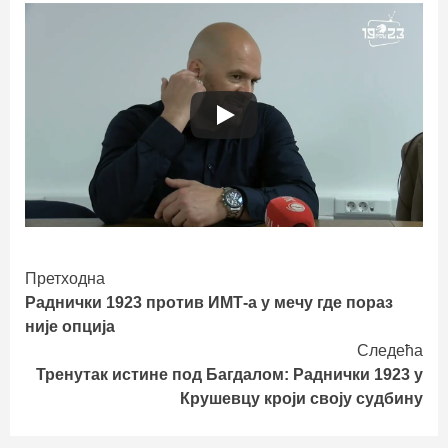
Continue
Претходна
Раднички 1923 против ИМТ-а у мечу где пораз
Reading
није опција
Следећа
Тренутак истине под Багдалом: Раднички 1923 у
Крушевцу кроји своју судбину