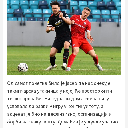
Од самог почетка било је јасно да нас очекује
такмичарска утакмица у којој ће простор бити
тешко пронаћи. Ни једна ни друга екипа нису
успевале да развију игру у континуитету, а
акценат је био на дефанзивној организацији и
борби за сваку лопту. Домаћин је у дуеле улазио