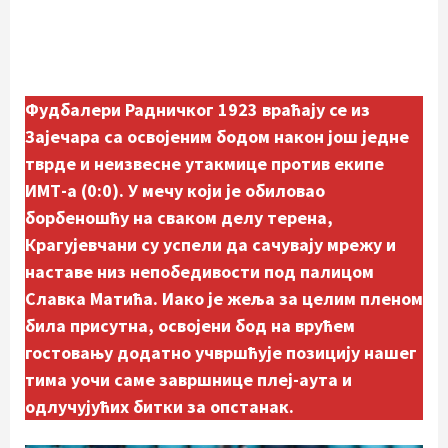
Фудбалери Радничког 1923 враћају се из
Зајечара са освојеним бодом након још једне
тврде и неизвесне утакмице против екипе
ИМТ-а (0:0). У мечу који је обиловао
борбеношћу на сваком делу терена,
Крагујевчани су успели да сачувају мрежу и
наставе низ непобедивости под палицом
Славка Матића. Иако је жеља за целим пленом
била присутна, освојени бод на врућем
гостовању додатно учвршћује позицију нашег
тима уочи саме завршнице плеј-аута и
одлучујућих битки за опстанак.