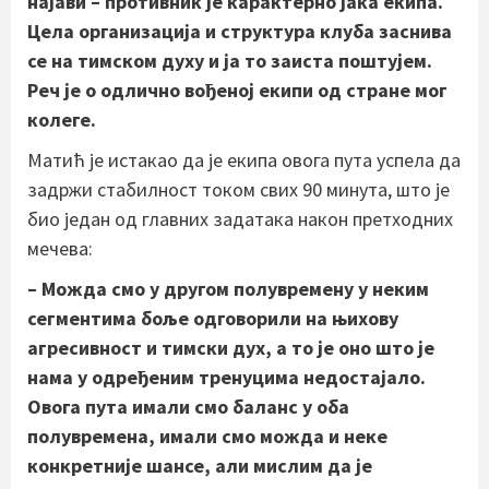
најави – противник је карактерно јака екипа.
Цела организација и структура клуба заснива
се на тимском духу и ја то заиста поштујем.
Реч је о одлично вођеној екипи од стране мог
колеге.
Матић је истакао да је екипа овога пута успела да
задржи стабилност током свих 90 минута, што је
био један од главних задатака након претходних
мечева:
– Можда смо у другом полувремену у неким
сегментима боље одговорили на њихову
агресивност и тимски дух, а то је оно што је
нама у одређеним тренуцима недостајало.
Овога пута имали смо баланс у оба
полувремена, имали смо можда и неке
конкретније шансе, али мислим да је