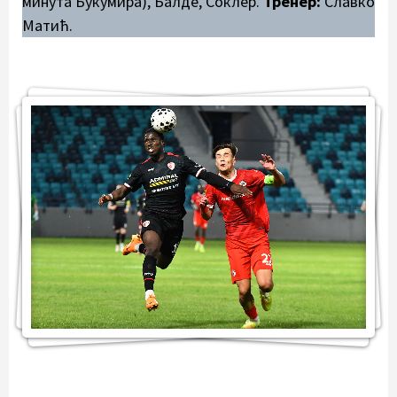
минута Букумира), Балде, Соклер.
Тренер:
Славко
Матић.