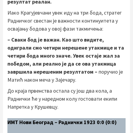
резултат реалан.
Иако Крагујевчани увек иду на три бода, стратег
Радничког свестан је важности континуитета у
освајању бодова у овој фази такмичења:
– Сваки бод је важан. Као што видите,
одиграли смо четири нерешене утакмице и та
четири бода много значе. Увек остаје жал за
победом, али реално је да се ова утакмица
завршила нерешеним резултатом –
поручио је
Матић након меча у Зајечару.
До краја првенства остала су још два кола, а
Раднички ће у наредном колу гостовати екипи
Напретка у Крушевцу.
ИМТ Нови Београд – Раднички 1923 0:0 (0:0)