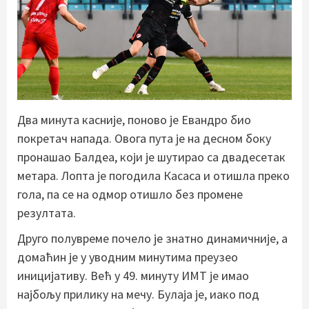
Два минута касније, поново је Евандро био
покретач напада. Овога пута је на десном боку
пронашао Балдеа, који је шутирао са двадесетак
метара. Лопта је погодила Касаса и отишла преко
гола, па се на одмор отишло без промене
резултата.
Друго полувреме почело је знатно динамичније, а
домаћин је у уводним минутима преузео
иницијативу. Већ у 49. минуту ИМТ је имао
најбољу прилику на мечу. Булаја је, иако под