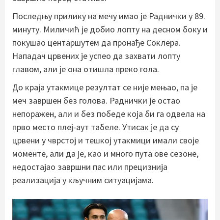
Последњу прилику на мечу имао је Раднички у 89.
минуту. Миличић је добио лопту на десном боку и
покушао центаршутем да пронађе Соклера.
Нападач црвених је успео да захвати лопту
главом, али је она отишла преко гола.
До краја утакмице резултат се није мењао, па је
меч завршен без голова. Раднички је остао
непоражен, али и без победе која би га одвела на
прво место плеј-аут табеле. Утисак је да су
црвени у чврстој и тешкој утакмици имали своје
моменте, али да је, као и много пута ове сезоне,
недостајао завршни пас или прецизнија
реализација у кључним ситуацијама.