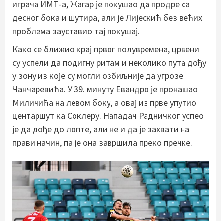
играча ИМТ-а, Жагар је покушао да продре са
десног бока и шутира, али је Лијескић без већих
проблема зауставио тај покушај.
Како се ближио крај првог полувремена, црвени
су успели да подигну ритам и неколико пута дођу
у зону из које су могли озбиљније да угрозе
Чанчаревића. У 39. минуту Евандро је пронашао
Миличића на левом боку, а овај из прве упутио
центаршут ка Соклеру. Нападач Радничког успео
је да дође до лопте, али не и да је захвати на
прави начин, па је она завршила преко пречке.