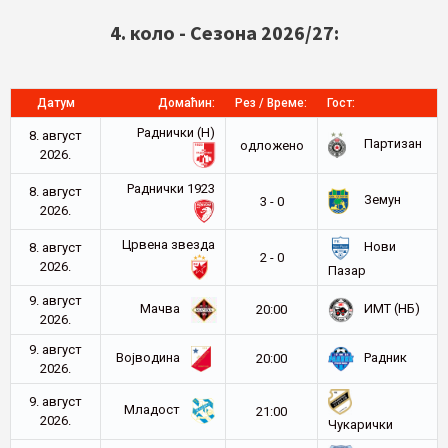
4. коло - Сезона 2026/27:
Датум
Домаћин:
Рез / Време:
Гост:
Раднички (Н)
8. август
Партизан
oдложено
2026.
Раднички 1923
8. август
Земун
3 - 0
2026.
Црвена звезда
Нови
8. август
2 - 0
2026.
Пазар
9. август
Мачва
ИМТ (НБ)
20:00
2026.
9. август
Војводина
Радник
20:00
2026.
9. август
Младост
21:00
2026.
Чукарички