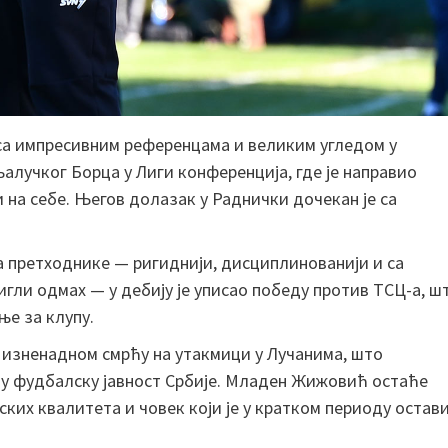
р са импресивним референцама и великим угледом у
алучког Борца у Лиги конференција, где је направио
 на себе. Његов долазак у Раднички дочекан је са
а претходнике — ригиднији, дисциплинованији и са
гли одмах — у дебију је уписао победу против ТСЦ-а, ш
ње за клупу.
н изненадном смрћу на утакмици у Лучанима, што
лу фудбалску јавност Србије. Младен Жижовић остаће
ких квалитета и човек који је у кратком периоду остав