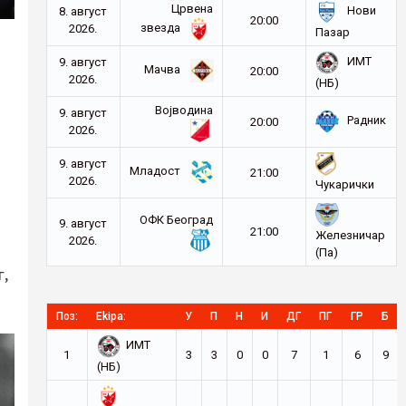
Црвена
Нови
8. август
20:00
звезда
2026.
Пазар
ИМТ
9. август
Мачва
20:00
2026.
(НБ)
Војводина
9. август
Радник
20:00
2026.
9. август
Младост
21:00
2026.
Чукарички
ОФК Београд
9. август
21:00
Железничар
2026.
И
(Па)
г,
Поз:
Ekipa:
У
П
Н
И
ДГ
ПГ
ГР
Б
ИМТ
1
3
3
0
0
7
1
6
9
(НБ)