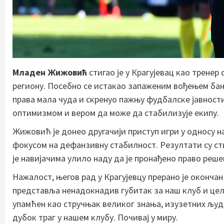
Младен Жижовић
стигао је у Крагујевац као трене
региону. Посебно се истакао запаженим вођењем бањ
права мала чуда и скренуо пажњу фудбалске јавности
оптимизмом и вером да може да стабилизује екипу.
Жижовић је донео другачији приступ игри у односу н
фокусом на дефанзивну стабилност. Резултати су сти
је навијачима улило наду да је пронађено право реше
Нажалост, његов рад у Крагујевцу прерано је оконча
представља ненадокнадив губитак за наш клуб и це
упамћен као стручњак великог знања, изузетних људс
дубок траг у нашем клубу. Почивај у миру.