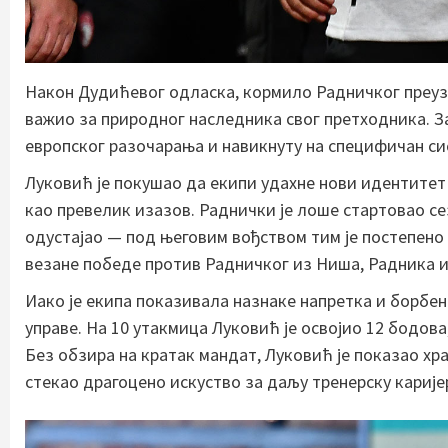
Након Дудићевог одласка, кормило Радничког преуз
важио за природног наследника свог претходника. З
европског разочарања и навикнуту на специфичан си
Луковић је покушао да екипи удахне нови идентитет и
као превелик изазов. Раднички је лоше стартовао се
одустајао — под његовим вођством тим је постепено 
везане победе против Радничког из Ниша, Радника и 
Иако је екипа показивала назнаке напретка и борбен
управе. На 10 утакмица Луковић је освојио 12 бодова
Без обзира на кратак мандат, Луковић је показао хр
стекао драгоцено искуство за даљу тренерску карије