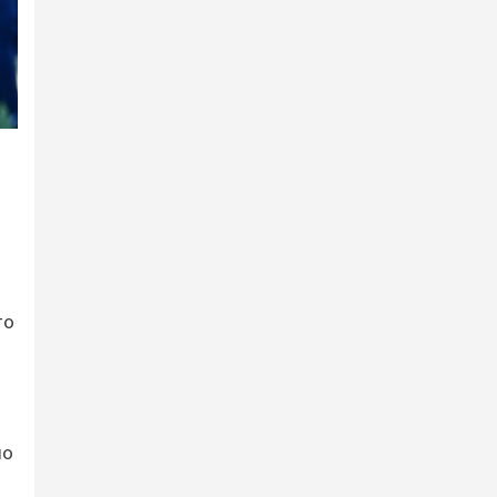
то
ио