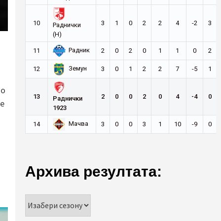
10
3
1
0
2
2
4
-2
3
Раднички
(Н)
Радник
11
2
0
2
0
1
1
0
2
Земун
12
3
0
1
2
2
7
-5
1
ло
13
2
0
0
2
0
4
-4
0
Раднички
је
1923
Мачва
14
3
0
0
3
1
10
-9
0
Архива резултата: