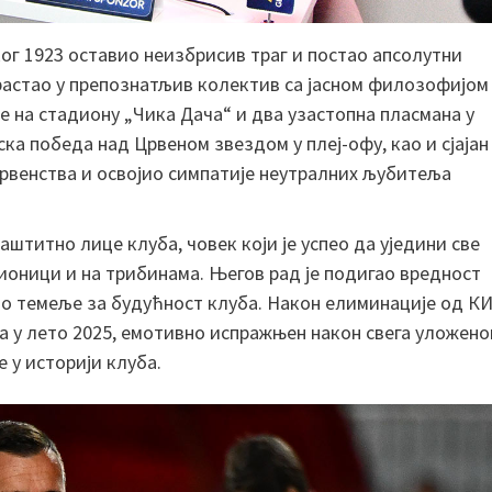
ог 1923 оставио неизбрисив траг и постао апсолутни
растао у препознатљив колектив са јасном филозофијом
е на стадиону „Чика Дача“ и два узастопна пласмана у
ка победа над Црвеном звездом у плеј-офу, као и сјајан
првенства и освојио симпатије неутралних љубитеља
аштитно лице клуба, човек који је успео да уједини све
ионици и на трибинама. Његов рад је подигао вредност
ио темеље за будућност клуба. Након елиминације од К
 у лето 2025, емотивно испражњен након свега уложено
 у историји клуба.