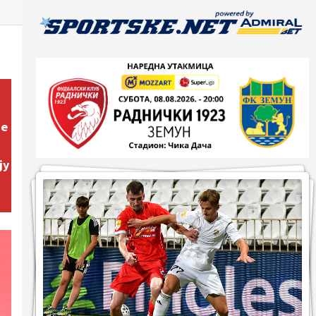
не
ју