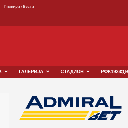
Пионири / Вести
А
ГАЛЕРИЈА
СТАДИОН
РФК1923 Т