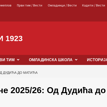
емеплов
Први тим / Вести
Омладинци / Вести
Кадети / Вести
 1923
ВИ ТИМ
OМЛАДИНСКА ШКОЛА
ИСТОРИЈ
ОД ДУДИЋА ДО МАТИЋА
не 2025/26: Од Дудића до