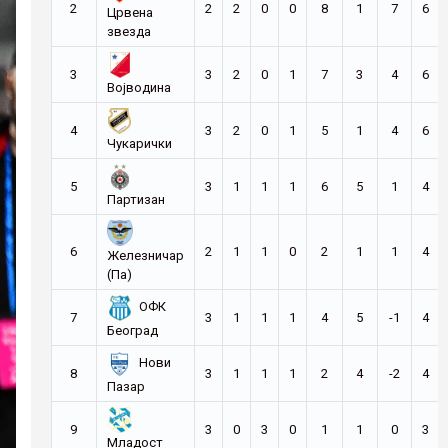
2
2
2
0
0
8
1
7
6
Црвена
звезда
3
3
2
0
1
7
3
4
6
Војводина
4
3
2
0
1
5
1
4
6
Чукарички
5
3
1
1
1
6
5
1
4
Партизан
6
2
1
1
0
2
1
1
4
Железничар
(Па)
ОФК
7
3
1
1
1
4
5
-1
4
Београд
Нови
8
3
1
1
1
2
4
-2
4
Пазар
9
3
0
3
0
1
1
0
3
Младост