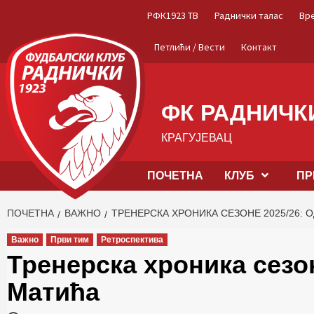
Skip
РФК1923 ТВ
Раднички талас
Вр
to
content
Петлићи / Вести
Контакт
ФК РАДНИЧКИ
КРАГУЈЕВАЦ
ПОЧЕТНА
КЛУБ
ПР
ПОЧЕТНА
ВАЖНО
ТРЕНЕРСКА ХРОНИКА СЕЗОНЕ 2025/26: 
Важно
Први тим
Ретроспектива
Тренерска хроника сезо
Матића