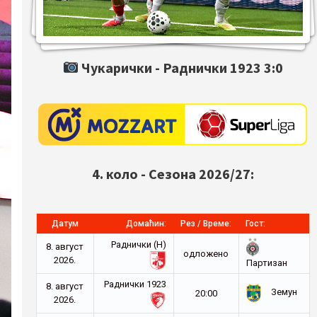
Чукарички -
Раднички 1923
3:0
4. коло - Сезона 2026/27:
Датум
Домаћин:
Рез / Време:
Гост:
Раднички (Н)
8. август
oдложено
2026.
Партизан
Раднички 1923
8. август
Земун
20:00
2026.