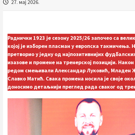
27. мај 2026.
Раднички 1923 је сезону 2025/26 започео са вел
којој је избoрен пласман у европска такмичења. Н
претворио у једну од најпозитивнијих фудбалских
изазове и промене на тренерској позицији. Нако
редом смењивали Александар Луковић, Младен Жи
Славко Матић. Свака промена носила је своје око
доносимо детаљнији преглед рада сваког од трен