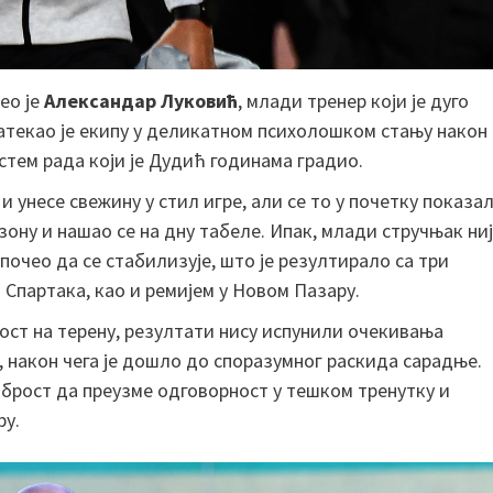
ео је
Александар Луковић
, млади тренер који је дуго
атекао је екипу у деликатном психолошком стању након
стем рада који је Дудић годинама градио.
 унесе свежину у стил игре, али се то у почетку показа
зону и нашао се на дну табеле. Ипак, млади стручњак ни
почео да се стабилизује, што је резултирало са три
Спартака, као и ремијем у Новом Пазару.
ост на терену, резултати нису испунили очекивања
, након чега је дошло до споразумног раскида сарадње.
аброст да преузме одговорност у тешком тренутку и
ру.