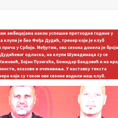
иким амбицијама након успешне претходне године у
а клупи је био Феђа Дудић, тренер који је клуб
 прича у Србији. Међутим, ова сезона донела је број
н Дудићевог одласка, на клупи Шумадинаца су се
жовић, Бојан Пузигаћа, Божидар Бандовић и на кра
лности, изазове и очекивања. У наставку текста
ера који су током ове сезоне водили наш клуб.