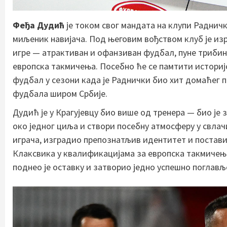
Феђа Дудић
је током свог мандата на клупи Радничк
миљеник навијача. Под његовим вођством клуб је из
игре — атрактиван и офанзиван фудбал, пуне трибин
европска такмичења. Посебно ће се памтити историјс
фудбал у сезони када је Раднички био хит домаћег 
фудбала широм Србије.
Дудић је у Крагујевцу био више од тренера — био је з
око једног циља и створи посебну атмосферу у свлач
играча, изградио препознатљив идентитет и постав
Клаксвика у квалификацијама за европска такмичења
поднео је оставку и затворио једно успешно поглавље