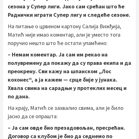
сезона у Супер лиги. Јако сам срећан што ће
Раднички играти Супер лигу и следеће сезоне.
На питање о црвеном картону Салија Вижђија,
Матић није имао коментар, али је уместо тога
поручио нешто што ће остати упамћено:
– Немам коментар. Ја сам им рекао на
полувремену да покажу да су права екипа и да
преокрену. Сви кажу на шпанском „Лос
кохонес“, а ја кажем — срце бије у јунака.
Хвала свима на сарадњи у протеклих месец и
по дана.
На крају, Матић се захвалио свима, али је било
јасно да се опрашта:
– Ја сам овде био презадовољан, пресрећан.
Договор са клубом је био да седнемо по