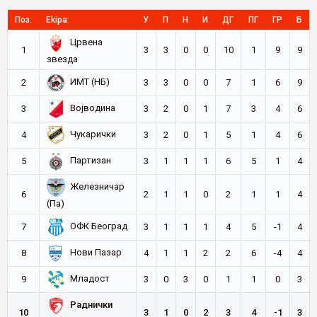
Поз:
Ekipa:
У
П
Н
И
ДГ
ПГ
ГР
Б
Црвена
1
3
3
0
0
10
1
9
9
звезда
ИМТ (НБ)
2
3
3
0
0
7
1
6
9
Војводина
3
3
2
0
1
7
3
4
6
Чукарички
4
3
2
0
1
5
1
4
6
Партизан
5
3
1
1
1
6
5
1
4
Железничар
6
2
1
1
0
2
1
1
4
(Па)
ОФК Београд
7
3
1
1
1
4
5
-1
4
Нови Пазар
8
4
1
1
2
2
6
-4
4
Младост
9
3
0
3
0
1
1
0
3
Раднички
10
3
1
0
2
3
4
-1
3