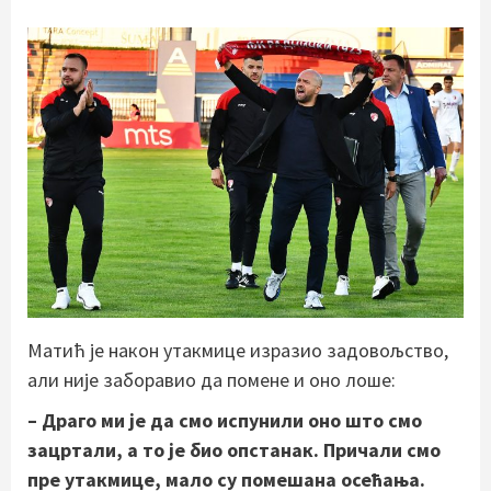
Матић је након утакмице изразио задовољство,
али није заборавио да помене и оно лоше:
– Драго ми је да смо испунили оно што смо
зацртали, а то је био опстанак. Причали смо
пре утакмице, мало су помешана осећања.