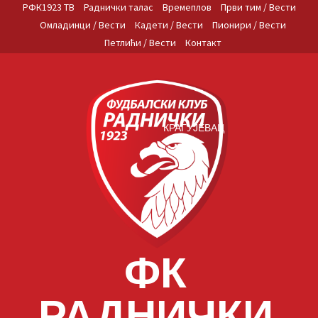
Skip
РФК1923 ТВ
Раднички талас
Времеплов
Први тим / Вести
to
Омладинци / Вести
Кадети / Вести
Пионири / Вести
content
Петлићи / Вести
Контакт
КРАГУЈЕВАЦ
ФК
РАДНИЧКИ