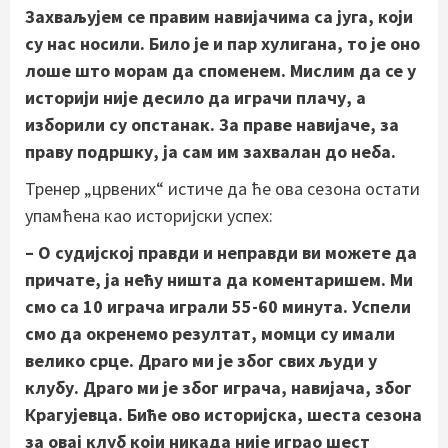
Захваљујем се правим навијачима са југа, који
су нас носили. Било је и пар хулигана, то је оно
лоше што морам да споменем. Мислим да се у
историји није десило да играчи плачу, а
изборили су опстанак. За праве навијаче, за
праву подршку, ја сам им захвалан до неба.
Тренер „црвених“ истиче да ће ова сезона остати
упамћена као историјски успех:
– О судијској правди и неправди ви можете да
причате, ја нећу ништа да коментаришем. Ми
смо са 10 играча играли 55-60 минута. Успели
смо да окренемо резултат, момци су имали
велико срце. Драго ми је због свих људи у
клубу. Драго ми је због играча, навијача, због
Крагујевца. Биће ово историјска, шеста сезона
за овај клуб који никада није играо шест