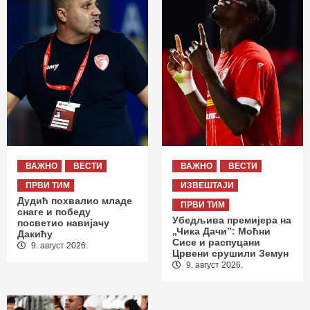
ВАЖНО
ВЕСТИ
ВАЖНО
ВЕСТИ
ПРВИ ТИМ
ИЗВЕШТАЈИ
Дудић похвалио младе
ПРВИ ТИМ
снаге и победу
Убедљива премијера на
посветио навијачу
„Чика Дачи”: Моћни
Дакићу
Сисе и распуцани
9. август 2026.
Црвени срушили Земун
9. август 2026.