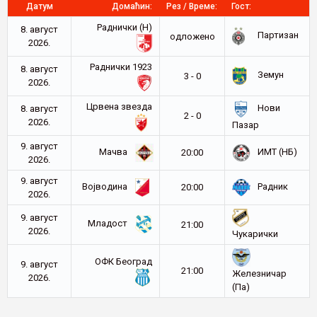
Датум
Домаћин:
Рез / Време:
Гост:
Раднички (Н)
8. август
Партизан
oдложено
2026.
Раднички 1923
8. август
Земун
3 - 0
2026.
Црвена звезда
Нови
8. август
2 - 0
2026.
Пазар
9. август
Мачва
ИМТ (НБ)
20:00
2026.
9. август
Војводина
Радник
20:00
2026.
9. август
Младост
21:00
2026.
Чукарички
ОФК Београд
9. август
21:00
Железничар
2026.
(Па)