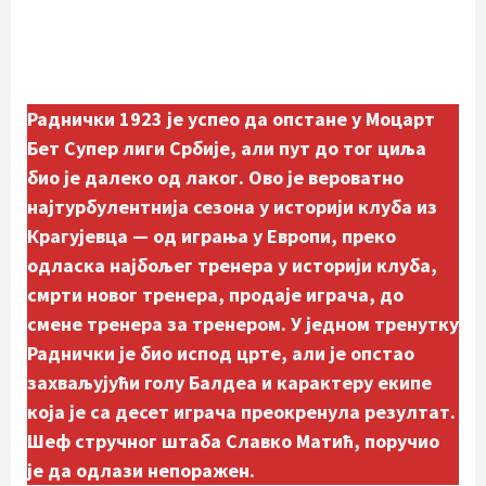
Раднички 1923 је успео да опстане у Моцарт
Бет Супер лиги Србије, али пут до тог циља
био је далеко од лаког. Ово је вероватно
најтурбулентнија сезона у историји клуба из
Крагујевца — од играња у Европи, преко
одласка најбољег тренера у историји клуба,
смрти новог тренера, продаје играча, до
смене тренера за тренером. У једном тренутку
Раднички је био испод црте, али је опстао
захваљујући голу Балдеа и карактеру екипе
која је са десет играча преокренула резултат.
Шеф стручног штаба Славко Матић, поручио
је да одлази непоражен.