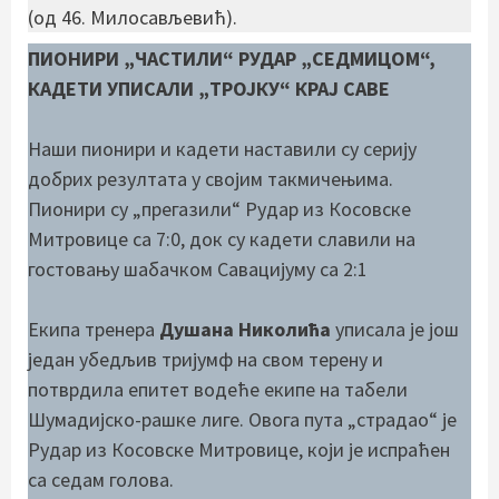
(од 46. Милосављевић).
ПИОНИРИ „ЧАСТИЛИ“ РУДАР „СЕДМИЦОМ“,
КАДЕТИ УПИСАЛИ „ТРОЈКУ“ КРАЈ САВЕ
Наши пионири и кадети наставили су серију
добрих резултата у својим такмичењима.
Пионири су „прегазили“ Рудар из Косовске
Митровице са 7:0, док су кадети славили на
гостовању шабачком Савацијуму са 2:1
Екипа тренера
Душана Николића
уписала је још
један убедљив тријумф на свом терену и
потврдила епитет водеће екипе на табели
Шумадијско-рашке лиге. Овога пута „страдао“ је
Рудар из Косовске Митровице, који је испраћен
са седам голова.