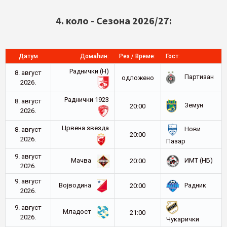
4. коло - Сезона 2026/27:
Датум
Домаћин:
Рез / Време:
Гост:
Раднички (Н)
8. август
Партизан
oдложено
2026.
Раднички 1923
8. август
Земун
20:00
2026.
Црвена звезда
Нови
8. август
20:00
2026.
Пазар
9. август
Мачва
ИМТ (НБ)
20:00
2026.
9. август
Војводина
Радник
20:00
2026.
9. август
Младост
21:00
2026.
Чукарички