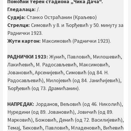
Помоћни терен стадиона „Чика Дача“.
Гледалаца:
/.
Судија:
Станко Остраћанин (Краљево)
Стрелци:
Симовић у 8. и Ђорђевић у 50. минуту за
Раднички 1923.
Жути картон:
Максимовић (Раднички 1923).
РАДНИЧКИ 1923:
Жунић, Павловић, Милошевић,
Лакићевић, М. Радосављевић, Максимовић,
Јовановић, Арсенијевић, Симовић (од 84. Н.
Радосављевић), Милојевић (од 84. Јанићијевић),
Ђорђевић (од 73. Драмићанин).
НАПРЕДАК:
Јорданов, Вељовић (од 46. Николић),
Нуредини (од 89. Јовановић), Јовичић (од 89.
Марковић), Божовић, Денић (од 72. Василијевић),
Темај, Ђековић, Павловић, Младеновић, Вићевић