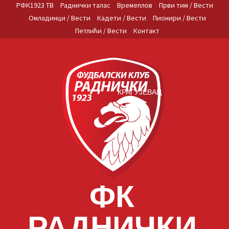
Skip
РФК1923 ТВ
Раднички талас
Времеплов
Први тим / Вести
to
Омладинци / Вести
Кадети / Вести
Пионири / Вести
content
Петлићи / Вести
Контакт
КРАГУЈЕВАЦ
ФК
РАДНИЧКИ