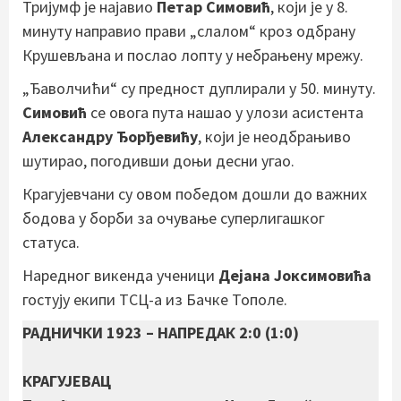
Тријумф је најавио
Петар Симовић
, који је у 8.
минуту направио прави „слалом“ кроз одбрану
Крушевљана и послао лопту у небрањену мрежу.
„Ђаволчићи“ су предност дуплирали у 50. минуту.
Симовић
се овога пута нашао у улози асистента
Александру Ђорђевићу
, који је неодбрањиво
шутирао, погодивши доњи десни угао.
Крагујевчани су овом победом дошли до важних
бодова у борби за очување суперлигашког
статуса.
Наредног викенда ученици
Дејана Јоксимовића
гостују екипи ТСЦ-а из Бачке Тополе.
РАДНИЧКИ 1923 – НАПРЕДАК 2:0 (1:0)
КРАГУЈЕВАЦ