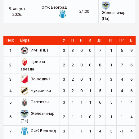
ОФК Београд
9. август
21:00
Железничар
2026.
(Па)
Поз:
Ekipa:
У
П
Н
И
ДГ
ПГ
ГР
Б
ИМТ (НБ)
1
3
3
0
0
7
1
6
9
Црвена
2
2
2
0
0
8
1
7
6
звезда
Војводина
3
3
2
0
1
7
3
4
6
Чукарички
4
3
2
0
1
5
1
4
6
Партизан
5
3
1
1
1
6
5
1
4
Железничар
6
2
1
1
0
2
1
1
4
(Па)
ОФК Београд
7
3
1
1
1
4
5
-1
4