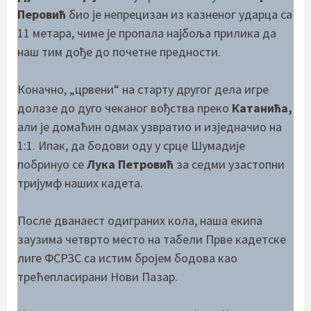
Перовић
био је непрецизан из казненог ударца са
11 метара, чиме је пропала најбоља прилика да
наш тим дође до почетне предности.
Коначно, „црвени“ на старту другог дела игре
долазе до дуго чеканог вођства преко
Катанића,
али је домаћин одмах узвратио и изједначио на
1:1. Ипак, да бодови оду у срце Шумадије
побринуо се
Лука Петровић
за седми узастопни
тријумф наших кадета.
После дванаест одиграних кола, наша екипа
заузима четврто место на табели Прве кадетске
лиге ФСРЗС са истим бројем бодова као
трећепласирани Нови Пазар.