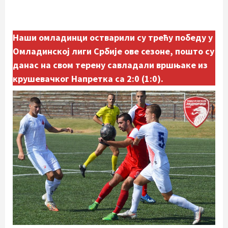
Наши омладинци остварили су трећу победу у
Омладинској лиги Србије ове сезоне, пошто су
данас на свом терену савладали вршњаке из
крушевачког Напретка са 2:0 (1:0).