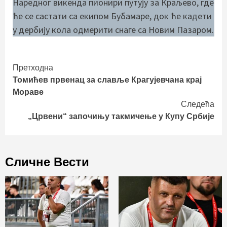
Наредног викенда пионири путују за Краљево, где
ће се састати са екипом Бубамаре, док ће кадети
у дербију кола одмерити снаге са Новим Пазаром.
Continue
Претходна
Томићев првенац за славље Крагујевчана крај
Reading
Мораве
Следећа
„Црвени“ започињу такмичење у Купу Србије
Сличне Вести