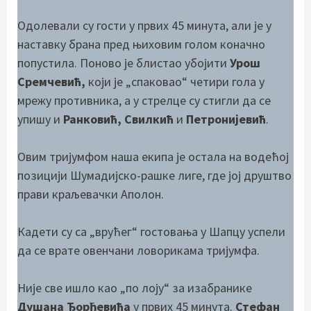
Одолевали су гости у првих 45 минута, али је у
наставку брана пред њиховим голом коначно
попустила. Поново је блистао убојити
Урош
Сремчевић,
који је „спаковао“ четири гола у
мрежу противника, а у стрелце су стигли да се
упишу и
Ранковић, Свилкић
и
Петронијевић
.
Овим тријумфом наша екипа је остала на водећој
позицији Шумадијско-рашке лиге, где јој друштво
прави краљевачки Аполон.
Кадети су са „врућег“ гостовања у Шапцу успели
да се врате овенчани ловорикама тријумфа.
Није све ишло као „по лоју“ за изабранике
Душана Ђорђевића
у првих 45 минута.
Стефан