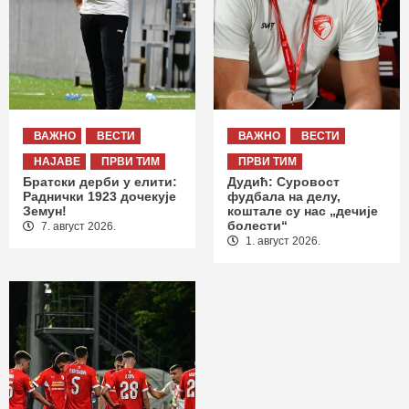
ВАЖНО
ВЕСТИ
ВАЖНО
ВЕСТИ
НАЈАВЕ
ПРВИ ТИМ
ПРВИ ТИМ
Братски дерби у елити:
Дудић: Суровост
Раднички 1923 дочекује
фудбала на делу,
Земун!
коштале су нас „дечије
болести“
7. август 2026.
1. август 2026.