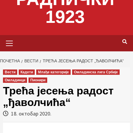
1923
Primary
Menu
ПОЧЕТНА
ВЕСТИ
ТРЕЋА ЈЕСЕЊА РАДОСТ „ЂАВОЛЧИЋА“
Вести
Кадети
Млађе категорије
Омладинска лига Србије
Омладинци
Пионири
Трећа јесења радост
„ђаволчића“
18. октобар 2020.