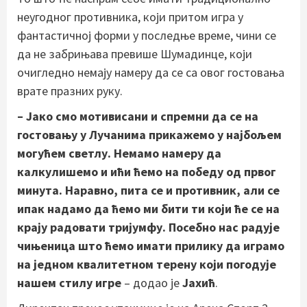
неугодног противника, који притом игра у
фантастичној форми у последње време, чини се
да не забрињава превише Шумадинце, који
очигледно немају намеру да се са овог гостовања
врате празних руку.
– Јако смо мотивисани и спремни да се на
гостовању у Лучанима прикажемо у најбољем
могућем светлу. Немамо намеру да
калкулишемо и ићи ћемо на победу од првог
минута. Наравно, пита се и противник, али се
ипак надамо да ћемо ми бити ти који ће се на
крају радовати тријумфу. Посебно нас радује
чињеница што ћемо имати прилику да играмо
на једном квалитетном терену који погодује
нашем стилу игре
– додао је
Јахић
.