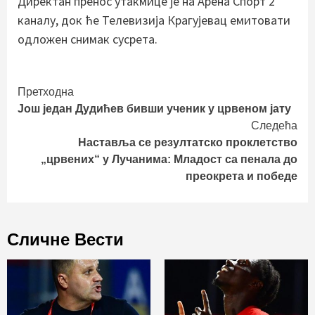
Директан пренос утакмице је на Арена Спорт 2
каналу, док ће Телевизија Крагујевац емитовати
одложен снимак сусрета.
Continue
Претходна
Још један Дудићев бивши ученик у црвеном јату
Reading
Следећа
Наставља се резултатско проклетство
„црвених“ у Лучанима: Младост са пенала до
преокрета и победе
Сличне Вести