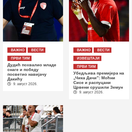
ВАЖНО
ВЕСТИ
ВАЖНО
ВЕСТИ
ПРВИ ТИМ
ИЗВЕШТАЈИ
Дудић похвалио младе
ПРВИ ТИМ
снаге и победу
Убедљива премијера на
посветио навијачу
„Чика Дачи”: Моћни
Дакићу
Сисе и распуцани
9. август 2026.
Црвени срушили Земун
9. август 2026.