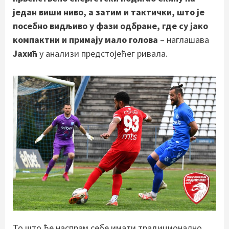
један виши ниво, а затим и тактички, што је
посебно видљиво у фази одбране, где су јако
компактни и примају мало голова
– наглашава
Јахић
у анализи предстојећег ривала.
То што ће наспрам себе имати традиционално