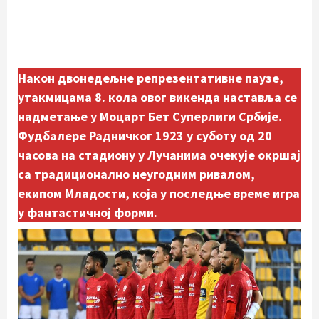
Након двонедељне репрезентативне паузе,
утакмицама 8. кола овог викенда наставља се
надметање у Моцарт Бет Суперлиги Србије.
Фудбалере Радничког 1923 у суботу од 20
часова на стадиону у Лучанима очекује окршај
са традиционално неугодним ривалом,
екипом Младости, која у последње време игра
у фантастичној форми.