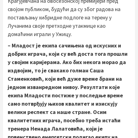
Крагујевчана на овосезонској премијери пред
својом публиком, будући да су због радова на
постављању хибридне подлоге на терену у
Лучанима своје претходне утакмице као
домаћини играли у Ужицу.
– Младост је екипа сачињена од искусних и
добрих играча, који су већ доста тога прошли
у својим каријерама. Ако бих некога морао да
издвојим, то је свакако голман Саша
Стаменковић, који већ дуже време брани на
једном изванредном нивоу. Резултати које
екипа Младости постиже у последње време
само потврђују њихов квалитет и изискују
велики респект са наше стране. Осим
квалитетних играча, посебно треба истаћи
тренера Ненада Лалатовића, који је
првенствено енергетски подигао екипу на