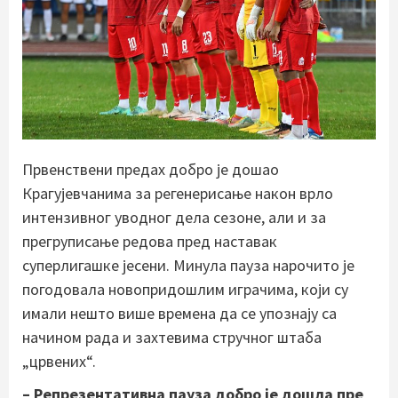
Првенствени предах добро је дошао
Крагујевчанима за регенерисање након врло
интензивног уводног дела сезоне, али и за
прегруписање редова пред наставак
суперлигашке јесени. Минула пауза нарочито је
погодовала новопридошлим играчима, који су
имали нешто више времена да се упознају са
начином рада и захтевима стручног штаба
„црвених“.
– Репрезентативна пауза добро је дошла пре