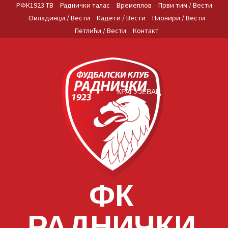
Skip
РФК1923 ТВ
Раднички талас
Времеплов
Први тим / Вести
to
Омладинци / Вести
Кадети / Вести
Пионири / Вести
content
Петлићи / Вести
Контакт
КРАГУЈЕВАЦ
ФК
РАДНИЧКИ