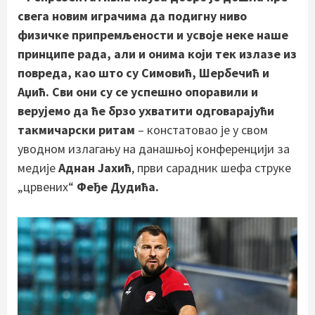
свега новим играчима да подигну ниво
физичке припремљености и усвоје неке наше
принципе рада, али и онима који тек излазе из
повреда, као што су Симовић, Шербечић и
Аџић. Сви они су се успешно опоравили и
верујемо да ће брзо ухватити одговарајући
такмичарски ритам
– констатовао је у свом
уводном излагању на данашњој конференцији за
медије
Аднан Јахић
, први сарадник шефа струке
„црвених“
Феђе Дудића.