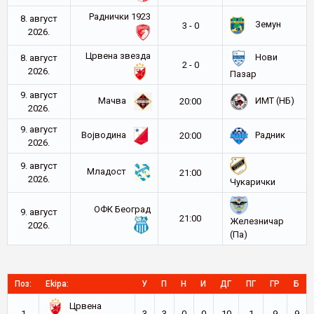
Раднички 1923
8. август
Земун
3 - 0
2026.
Црвена звезда
Нови
8. август
2 - 0
2026.
Пазар
9. август
Мачва
ИМТ (НБ)
20:00
2026.
9. август
Војводина
Радник
20:00
2026.
9. август
Младост
21:00
2026.
Чукарички
ОФК Београд
9. август
21:00
Железничар
2026.
(Па)
Поз:
Ekipa:
У
П
Н
И
ДГ
ПГ
ГР
Б
Црвена
1
3
3
0
0
10
1
9
9