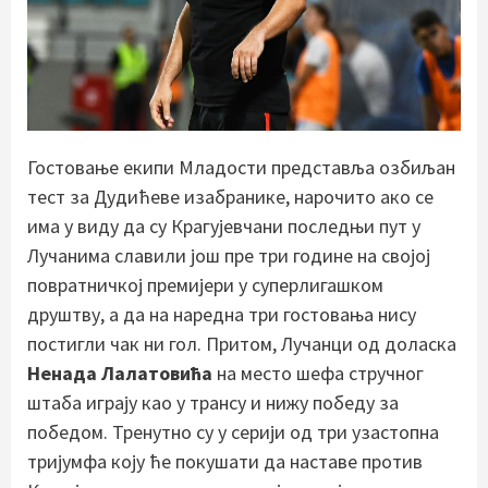
Гостовање екипи Младости представља озбиљан
тест за Дудићеве изабранике, нарочито ако се
има у виду да су Крагујевчани последњи пут у
Лучанима славили још пре три године на својој
повратничкој премијери у суперлигашком
друштву, а да на наредна три гостовања нису
постигли чак ни гол. Притом, Лучанци од доласка
Ненада Лалатовића
на место шефа стручног
штаба играју као у трансу и нижу победу за
победом. Тренутно су у серији од три узастопна
тријумфа коју ће покушати да наставе против