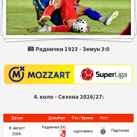
Раднички 1923 -
Земун
3:0
4. коло - Сезона 2026/27:
Датум
Домаћин:
Рез / Време:
Гост:
Раднички (Н)
8. август
Партизан
oдложено
2026.