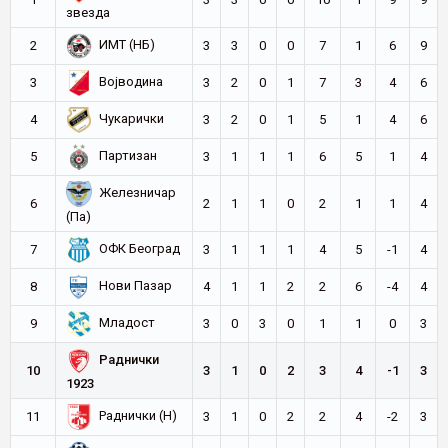
звезда
ИМТ (НБ)
2
3
3
0
0
7
1
6
9
Војводина
3
3
2
0
1
7
3
4
6
Чукарички
4
3
2
0
1
5
1
4
6
Партизан
5
3
1
1
1
6
5
1
4
Железничар
6
2
1
1
0
2
1
1
4
(Па)
ОФК Београд
7
3
1
1
1
4
5
-1
4
Нови Пазар
8
4
1
1
2
2
6
-4
4
Младост
9
3
0
3
0
1
1
0
3
Раднички
10
3
1
0
2
3
4
-1
3
1923
Раднички (Н)
11
3
1
0
2
2
4
-2
3