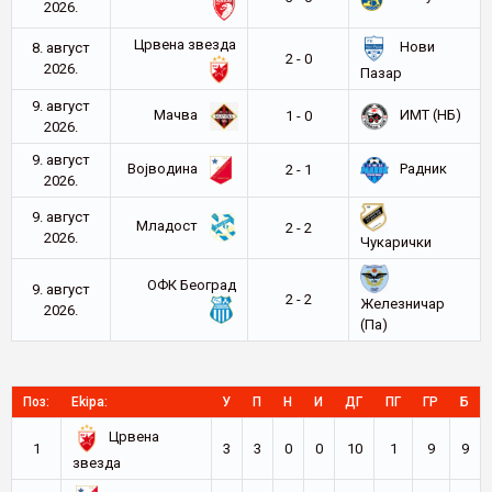
2026.
Црвена звезда
Нови
8. август
2 - 0
2026.
Пазар
9. август
Мачва
ИМТ (НБ)
1 - 0
2026.
9. август
Војводина
Радник
2 - 1
2026.
9. август
Младост
2 - 2
2026.
Чукарички
ОФК Београд
9. август
2 - 2
Железничар
2026.
(Па)
Поз:
Ekipa:
У
П
Н
И
ДГ
ПГ
ГР
Б
Црвена
1
3
3
0
0
10
1
9
9
звезда