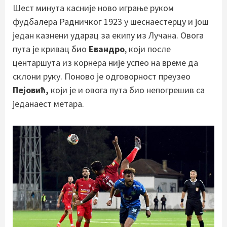
Шест минута касније ново играње руком
фудбалера Радничког 1923 у шеснаестерцу и још
један казнени ударац за екипу из Лучана. Овога
пута је кривац био
Евандро
, који после
центаршута из корнера није успео на време да
склони руку. Поново је одговорност преузео
Пејовић,
који је и овога пута био непогрешив са
једанаест метара.