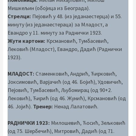
Мишкељин (обојица из Београда).
Стрелци:
Пејовић у 48. (из једанаестерца) и 55.
минуту (из једанаестераца) за Младост, а
Евандро у 11. минуту за Раднички 1923.
Жути картони:
Крсмановић, Тумбасевић,
Лековић (Младост), Евандро, Дадић (Раднички
1923).
МЛАДОСТ:
Стаменковић, Андрић, Ћирковић,
Јоксимовић, Варјачић (од 46. Бојић), Удовичић,
Пејовић, Тумбасевић, Љубомирац (од 90+2.
Лековић), Ћирић (од 46. Жунић), Крсмановић (од
46. Јојић).
Тренер:
Ненад Лалатовић.
РАДНИЧКИ 1923:
Милошевић, Ћосић, Зељковић
(од 75. Шербечић), Митровић, Дадић (од 71.