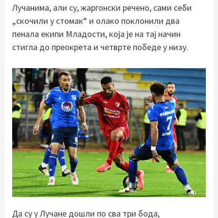
Лучанима, али су, жаргонски речено, сами себи
„скочили у стомак“ и олако поклонили два
пенала екипи Младости, која је на тај начин
стигла до преокрета и четврте победе у низу.
Да су у Лучане дошли по сва три бода,