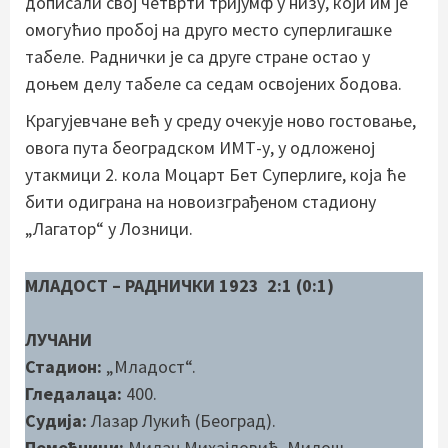
дописали свој четврти тријумф у низу, који им је
омогућио пробој на друго место суперлигашке
табеле. Раднички је са друге стране остао у
доњем делу табеле са седам освојених бодова.
Крагујевчане већ у среду очекује ново гостовање,
овога пута београдском ИМТ-у, у одложеној
утакмици 2. кола Моцарт Бет Суперлиге, која ће
бити одиграна на новоизграђеном стадиону
„Лагатор“ у Лозници.
МЛАДОСТ – РАДНИЧКИ 1923 2:1 (0:1)
ЛУЧАНИ
Стадион:
„Младост“.
Гледалаца:
400.
Судија:
Лазар Лукић (Београд).
Помоћници:
Милан Михајловић, Милош