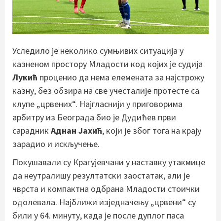
Уследило је неколико сумњивих ситуација у
казненом простору Младости код којих је судија
Лукић
проценио да нема елемената за најстрожу
казну, без обзира на све учесталије протесте са
клупе „црвених“. Најгласнији у приговорима
арбитру из Београда био је Дудићев први
сарадник
Аднан Јахић
, који је због тога на крају
зарадио и искључење.
Покушавали су Крагујевчани у наставку утакмице
да неутралишу резултатски заостатак, али је
чврста и компактна одбрана Младости стоички
одолевала. Најближи изједначењу „црвени“ су
били у 64. минуту, када је после дуплог паса