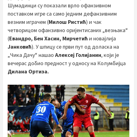
Шумадинци су показали врло офанзивном
поставком игре са само једним дефанзивним
везним играчем (
Милош Ристић
) и чак
четворицом офанзивно оријентисаних „везњака“
(
Евандро, Бен Хасин, Мирчетић
и новајлија
Јанковић
). У шпицу се први пут од доласка на
„Чика Дачу“ нашао
Алексеј Голијанин
, који је
вечерас добио предност у односу на Колумбијца
Дилана Ортиза.