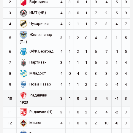
Војводина
2
4
3
0
1
9
4
5
9
ИМТ (НБ)
3
4
3
0
1
7
2
5
9
Чукарички
4
4
2
1
1
7
3
4
7
Железничар
5
3
1
2
0
4
3
1
5
(Па)
ОФК Београд
6
4
1
2
1
6
7
-1
5
Партизан
7
3
1
1
1
6
5
1
4
Младост
8
4
0
4
0
3
3
0
4
Нови Пазар
9
4
1
1
2
2
6
-4
4
Раднички
10
3
1
0
2
3
4
-1
3
1923
Раднички (Н)
11
3
1
0
2
2
4
-2
3
Мачва
12
4
1
0
3
2
10
-8
3