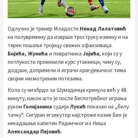
Одлучио је тренер Младости
Ненад Лалатовић
на полувремену да изврши троструку измену и на
терен пошаље тројицу свежих офанзиваца
Бојића, Жунића
и повратника
Јојића
, који су у
потпуности променили курс утакмице, чему су,
додуше, допринели и играчи крагујевачког тима
својим несмотреним потезима.
Кола су низбрдо за Шумадинце кренула већ у 48.
минуту, након што је после беспотребног играња
руком
Голијанина
судија
Лукић
показао на „белу
тачку“. Сигуран егзекутор најстроже казне био је
некадашњи капитен Радничког из Ниша
Александар Пејовић.