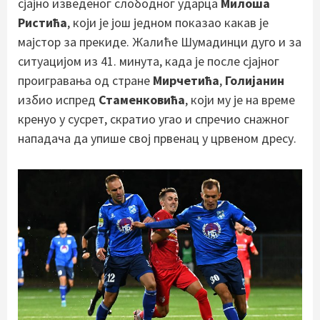
сјајно изведеног слободног ударца
Милоша
Ристића
, који је још једном показао какав је
мајстор за прекиде. Жалиће Шумадинци дуго и за
ситуацијом из 41. минута, када је после сјајног
проигравања од стране
Мирчетића
,
Голијанин
избио испред
Стаменковића
, који му је на време
кренуо у сусрет, скратио угао и спречио снажног
нападача да упише свој првенац у црвеном дресу.