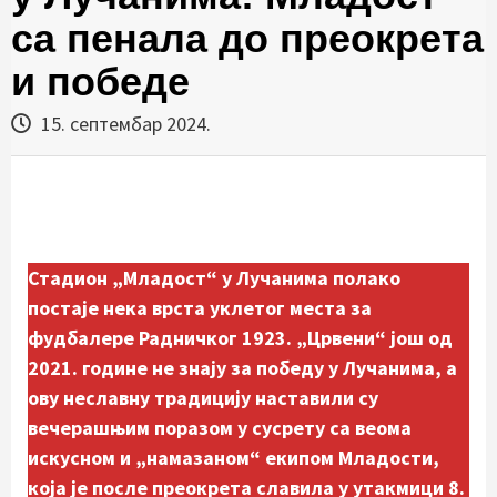
са пенала до преокрета
и победе
15. септембар 2024.
Стадион „Младост“ у Лучанима полако
постаје нека врста уклетог места за
фудбалере Радничког 1923. „Црвени“ још од
2021. године не знају за победу у Лучанима, а
ову неславну традицију наставили су
вечерашњим поразом у сусрету са веома
искусном и „намазаном“ екипом Младости,
која је после преокрета славила у утакмици 8.