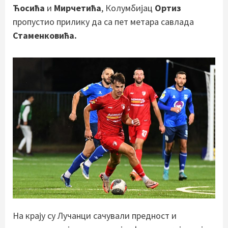
Ћосића
и
Мирчетића
, Колумбијац
Ортиз
пропустио прилику да са пет метара савлада
Стаменковића.
На крају су Лучанци сачували предност и