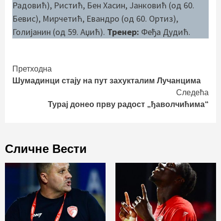
Радовић), Ристић, Бен Хасин, Јанковић (од 60.
Бевис), Мирчетић, Евандро (од 60. Ортиз),
Голијанин (од 59. Аџић).
Тренер:
Феђа Дудић.
Continue
Претходна
Шумадинци стају на пут захукталим Лучанцима
Reading
Следећа
Турај донео прву радост „ђаволчићима“
Сличне Вести