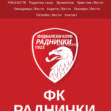
Skip
РФК1923 ТВ
Раднички талас
Времеплов
Први тим / Вести
to
Омладинци / Вести
Кадети / Вести
Пионири / Вести
content
Петлићи / Вести
Контакт
КРАГУЈЕВАЦ
ФК
РАДНИЧКИ