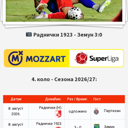
Раднички 1923 -
Земун
3:0
4. коло - Сезона 2026/27:
Датум
Домаћин:
Рез / Време:
Гост:
Раднички (Н)
8. август
Партизан
oдложено
2026.
Раднички 1923
8. август
Земун
3 - 0