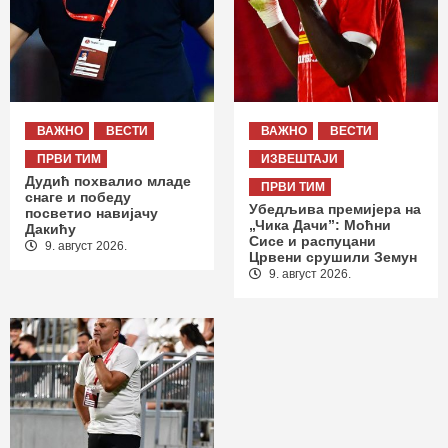
ВАЖНО
ВЕСТИ
ВАЖНО
ВЕСТИ
ПРВИ ТИМ
ИЗВЕШТАЈИ
Дудић похвалио младе
ПРВИ ТИМ
снаге и победу
Убедљива премијера на
посветио навијачу
„Чика Дачи”: Моћни
Дакићу
Сисе и распуцани
9. август 2026.
Црвени срушили Земун
9. август 2026.