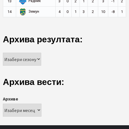
Радник
13
3
0
2
1
2
3
-1
2
Земун
14
4
0
1
3
2
10
-8
1
Архива резултата:
Архива вести:
Архиве