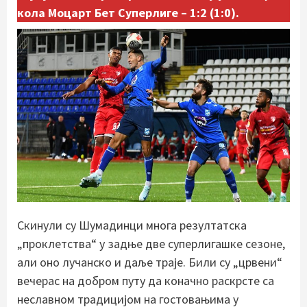
кола Моцарт Бет Суперлиге – 1:2 (1:0).
Скинули су Шумадинци многа резултатска
„проклетства“ у задње две суперлигашке сезоне,
али оно лучанско и даље траје. Били су „црвени“
вечерас на добром путу да коначно раскрсте са
неславном традицијом на гостовањима у