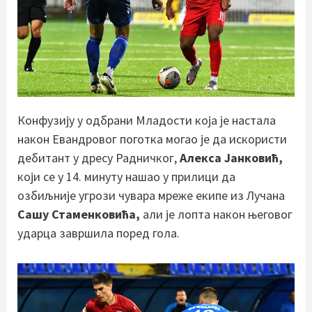
Конфузију у одбрани Младости која је настала
након Евандровог поготка могао је да искористи
дебитант у дресу Радничког,
Алекса Јанковић,
који се у 14. минуту нашао у прилици да
озбиљније угрози чувара мреже екипе из Лучана
Сашу Стаменковића,
али је лопта након његовог
ударца завршила поред гола.