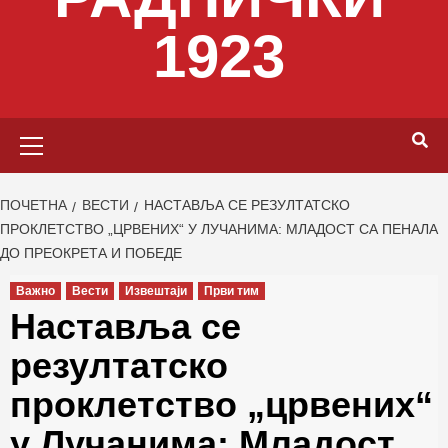
1923
Primary
Menu
ПОЧЕТНА
ВЕСТИ
НАСТАВЉА СЕ РЕЗУЛТАТСКО
ПРОКЛЕТСТВО „ЦРВЕНИХ“ У ЛУЧАНИМА: МЛАДОСТ СА ПЕНАЛА
ДО ПРЕОКРЕТА И ПОБЕДЕ
Важно
Вести
Извештаји
Први тим
Наставља се
резултатско
проклетство „црвених“
у Лучанима: Младост