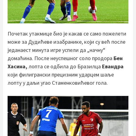
Почетак утакмице био је какав се само пожелети
може за Дудићеве изабранике, који су већ после
једанаест минута игре успели да „начну“
домаћина. После неуспешног соло продора
Бен
Хасина,
лопта се одбила до Бразилца
Евандра
који филигрански прецизним ударцем шаље
лопту у даљи угао Стаменковићевог гола.