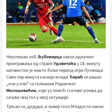
Неуспешан лоб
Љубомирца
након идеалног
проигравања од стране
Удовичића
у 18. минуту
наговестио је нешто бољи период игре Лучанаца.
Само пар минута касније млади
Ћирић
се нашао
„очи у очи“ са голманом Радничког
Милошевићем
, који уз помоћ стативе успева да
сачува свој гол у овој ситуацији.
Тресао се, додуше, и оквир гола Младости након