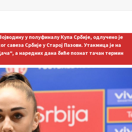
ојводину у полуфиналу Купа Србије, одлучено је
савеза Србије у Старој Пазови. Утакмица је на
Дача“, а наредних дана биће познат тачан термин