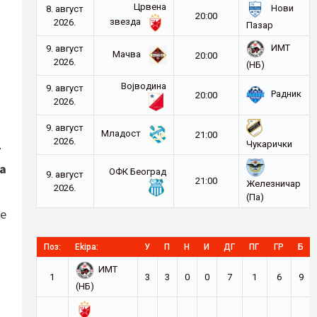
Црвена
Нови
8. август
20:00
звезда
2026.
Пазар
ИМТ
9. август
Мачва
20:00
2026.
(НБ)
Војводина
9. август
Радник
20:00
2026.
9. август
Младост
21:00
2026.
Чукарички
г
ка
ОФК Београд
9. август
21:00
Железничар
2026.
(Па)
је
Поз:
Ekipa:
У
П
Н
И
ДГ
ПГ
ГР
Б
ИМТ
1
3
3
0
0
7
1
6
9
(НБ)