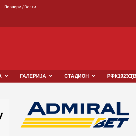
Пионири / Вести
А
ГАЛЕРИЈА
СТАДИОН
РФК1923 Т
у