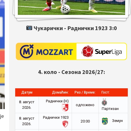
Чукарички -
Раднички 1923
3:0
4. коло - Сезона 2026/27:
Датум
Домаћин:
Рез / Време:
Гост:
Раднички (Н)
8. август
oдложено
2026.
Партизан
је
Раднички 1923
8. август
Земун
20:00
2026.