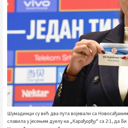
Шумадинци су већ два пута војевали са Новосађанима
славила у јесењем дуелу на „Карађорђу“ са 2:1, да 