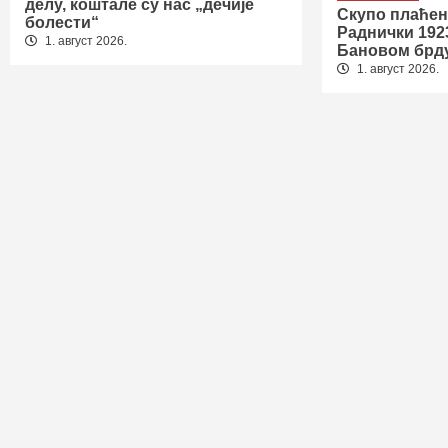
делу, коштале су нас „дечије
Скупо плаћен
болести“
Раднички 192
1. август 2026.
Бановом брд
1. август 2026.