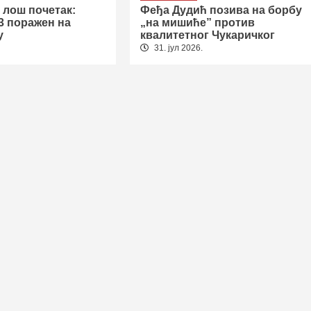
 лош почетак:
Феђа Дудић позива на борбу
3 поражен на
„на мишиће” против
у
квалитетног Чукаричког
31. јул 2026.