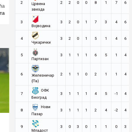
2
2
2
0
0
8
1
7
6
Црвена
ћа
звезда
та
3
3
2
0
1
7
3
4
6
Војводина
4
3
2
0
1
5
1
4
6
Чукарички
5
3
1
1
1
6
5
1
4
Партизан
6
2
1
1
0
2
1
1
4
Железничар
(Па)
ОФК
7
3
1
1
1
4
5
-1
4
Београд
Нови
8
3
1
1
1
2
4
-2
4
Пазар
9
3
0
3
0
1
1
0
3
Младост