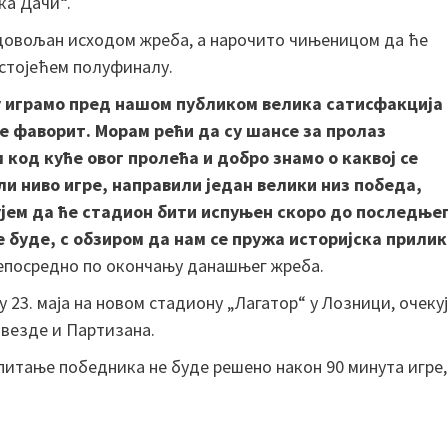
ка Дачи“.
адовољан исходом жреба, а нарочито чињеницом да ће
дстојећем полуфиналу.
цу играмо пред нашом публиком велика сатисфакција
је фаворит. Морам рећи да су шансе за пролаз
 код куће овог пролећа и добро знамо о каквој се
и ниво игре, направили један велики низ победа,
ујем да ће стадион бити испуњен скоро до последње
е буде, с обзиром да нам се пружа историјска прили
непосредно по окончању данашњег жреба.
у 23. маја на новом стадиону „Лагатор“ у Лозници, очеку
везде и Партизана.
итање победника не буде решено након 90 минута игре,