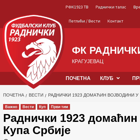
Skip
РФК1923 ТВ
Раднички талас
Вр
to
content
Петлићи / Вести
Контакт
ФК РАДНИЧКИ
КРАГУЈЕВАЦ
ПОЧЕТНА
КЛУБ
ПР
ПОЧЕТНА
ВЕСТИ
РАДНИЧКИ 1923 ДОМАЋИН ВОЈВОДИНИ У
Важно
Вести
Куп
Први тим
Раднички 1923 домаћин
Купа Србије