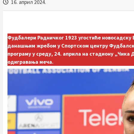
16. април 2024.
Фудбалери Радничког 1923 угостиће новосадску В
данашњим жребом у Спортском центру Фудбалског 
програму у среду, 24. априла на стадиону „Чика 
одигравања меча.