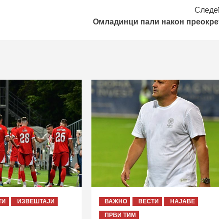
Следе
Омладинци пали након преокре
ТИ
ИЗВЕШТАЈИ
ВАЖНО
ВЕСТИ
НАЈАВЕ
ПРВИ ТИМ