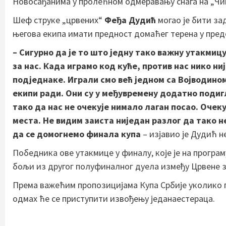
Новосађанима у пролећном одмеравању снага на „Чи
Шеф струке „црвених“
Феђа Дудић
могао је бити з
његова екипа имати предност домаћег терена у пре
– Сигурно да је то што једну тако важну утакми
за нас. Када играмо код куће, против нас нико ни
подједнаке. Играли смо већ једном са Војводином
екипи ради. Они су у међувремену додатно подигл
тако да нас не очекује нимало лаган посао. Очек
места. Не видим заиста ниједан разлог да тако н
да се домогнемо финала купа
– изјавио је Дудић 
Победника ове утакмице у финалу, које је на програм
бољи из другог полуфиналног дуела између Црвене з
Према важећим пропозицијама Купа Србије уколико п
одмах ће се приступити извођењу једанаестераца.