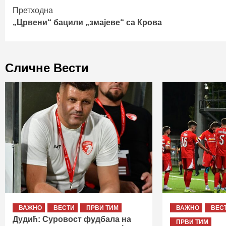
Continue
Претходна
„Црвени“ бацили „змајеве“ са Крова
Reading
Сличне Вести
ВАЖНО
ВЕСТИ
ПРВИ ТИМ
ВАЖНО
ВЕС
Дудић: Суровост фудбала на
ПРВИ ТИМ