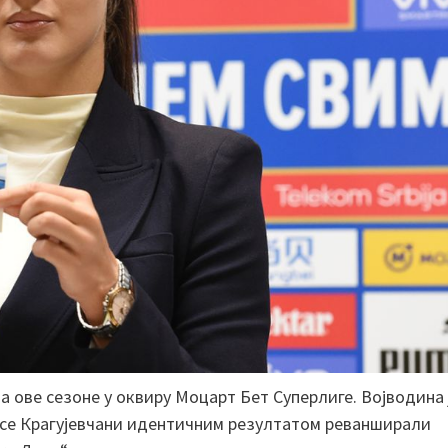
 ове сезоне у оквиру Моцарт Бет Суперлиге. Војводина 
би се Крагујевчани идентичним резултатом реванширали