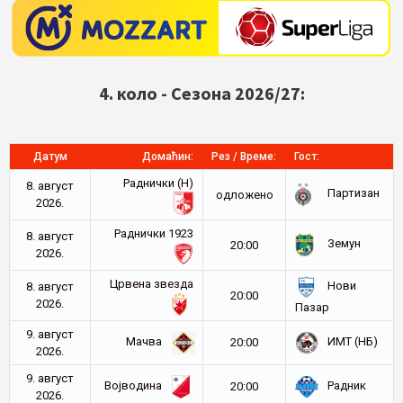
4. коло - Сезона 2026/27:
Датум
Домаћин:
Рез / Време:
Гост:
Раднички (Н)
8. август
Партизан
oдложено
2026.
Раднички 1923
8. август
Земун
20:00
2026.
Црвена звезда
Нови
8. август
20:00
2026.
Пазар
9. август
Мачва
ИМТ (НБ)
20:00
2026.
9. август
Војводина
Радник
20:00
2026.