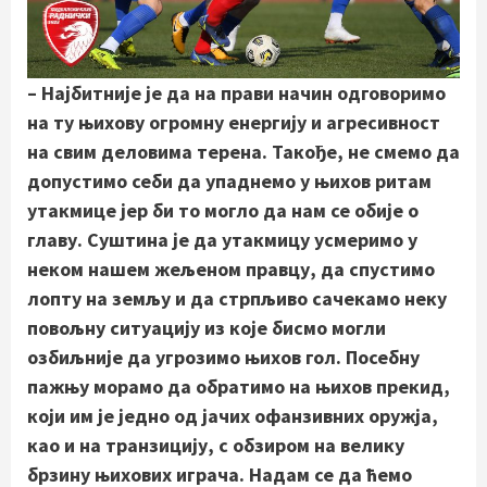
– Најбитније је да на прави начин одговоримо
на ту њихову огромну енергију и агресивност
на свим деловима терена. Такође, не смемо да
допустимо себи да упаднемо у њихов ритам
утакмице јер би то могло да нам се обије о
главу. Суштина је да утакмицу усмеримо у
неком нашем жељеном правцу, да спустимо
лопту на земљу и да стрпљиво сачекамо неку
повољну ситуацију из које бисмо могли
озбиљније да угрозимо њихов гол. Посебну
пажњу морамо да обратимо на њихов прекид,
који им је једно од јачих офанзивних оружја,
као и на транзицију, с обзиром на велику
брзину њихових играча. Надам се да ћемо