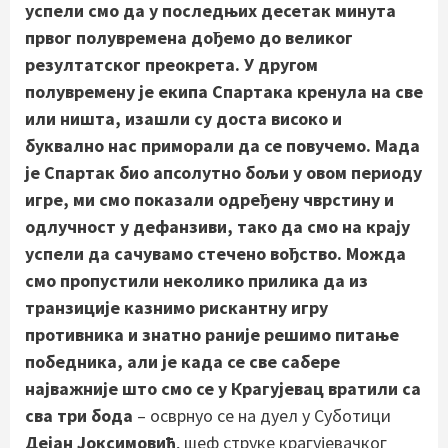
успели смо да у последњих десетак минута
првог полувремена дођемо до великог
резултатског преокрета. У другом
полувремену је екипа Спартака кренула на све
или ништа, изашли су доста високо и
буквално нас приморали да се повучемо. Мада
је Спартак био апсолутно бољи у овом периоду
игре, ми смо показали одређену чврстину и
одлучност у дефанзиви, тако да смо на крају
успели да сачувамо стечено вођство. Можда
смо пропустили неколико прилика да из
транзиције казнимо рискантну игру
противника и знатно раније решимо питање
победника, али је када се све сабере
најважније што смо се у Крагујевац вратили са
сва три бода
– осврнуо се на дуел у Суботици
Дејан Јоксимовић
, шеф струке крагујевачког