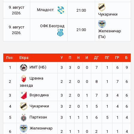
9. август
Младост
21:00
2026.
Чукарички
ОФК Београд
9. август
21:00
Железничар
2026.
(Па)
Поз:
Ekipa:
У
П
Н
И
ДГ
ПГ
ГР
Б
ИМТ (НБ)
1
3
3
0
0
7
1
6
9
Црвена
2
2
2
0
0
8
1
7
6
звезда
Војводина
3
3
2
0
1
7
3
4
6
Чукарички
4
3
2
0
1
5
1
4
6
Партизан
5
3
1
1
1
6
5
1
4
Железничар
6
2
1
1
0
2
1
1
4