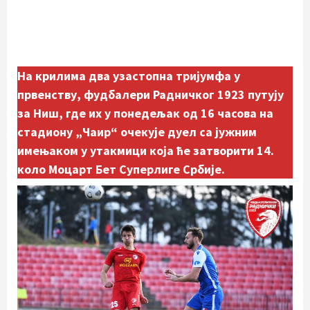
На крилима два узастопна тријумфа у
првенству, фудбалери Радничког 1923 путују
за Ниш, где их у понедељак од 16 часова на
стадиону „Чаир“ очекује дуел са јужним
имењаком у утакмици која ће затворити 14.
коло Моцарт Бет Суперлиге Србије.