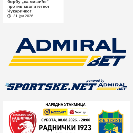
борбу „на мишиће”
против квалитетног
Чукаричког
31. јул 2026.