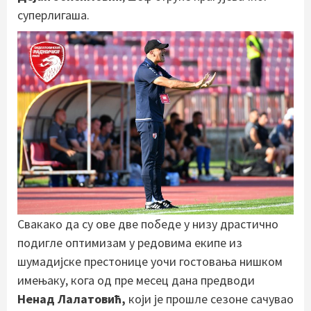
суперлигаша.
Свакако да су ове две победе у низу драстично
подигле оптимизам у редовима екипе из
шумадијске престонице уочи гостовања нишком
имењаку, кога од пре месец дана предводи
Ненад Лалатовић,
који је прошле сезоне сачувао