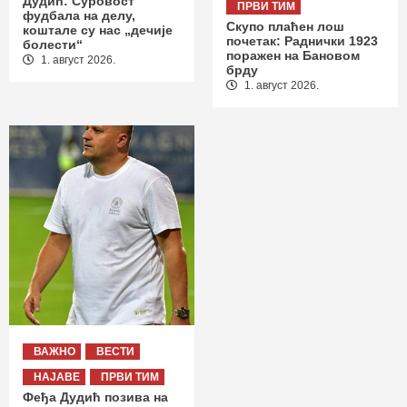
Дудић: Суровост
ПРВИ ТИМ
фудбала на делу,
Скупо плаћен лош
коштале су нас „дечије
почетак: Раднички 1923
болести“
поражен на Бановом
1. август 2026.
брду
1. август 2026.
ВАЖНО
ВЕСТИ
НАЈАВЕ
ПРВИ ТИМ
Феђа Дудић позива на