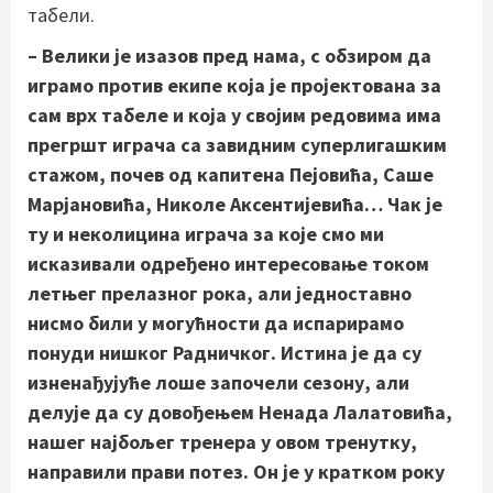
табели.
– Велики је изазов пред нама, с обзиром да
играмо против екипе која је пројектована за
сам врх табеле и која у својим редовима има
прегршт играча са завидним суперлигашким
стажом, почев од капитена Пејовића, Саше
Марјановића, Николе Аксентијевића… Чак је
ту и неколицина играча за које смо ми
исказивали одређено интересовање током
летњег прелазног рока, али једноставно
нисмо били у могућности да испарирамо
понуди нишког Радничког. Истина је да су
изненађујуће лоше започели сезону, али
делује да су довођењем Ненада Лалатовића,
нашег најбољег тренера у овом тренутку,
направили прави потез. Он је у кратком року