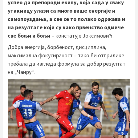
успео да препороди екипу, која сада у сваку
утакмицу улази са много више енергије и
самопоуздања, а све се то полако одржава и
на резултате који су како првенство одмиче
све бољи и бољи
– констатује Јоксимовић.
Добра енергија, борбеност, дисциплина,
максимална фокусираност – тако би отприлике
требала да изгледа формула за добар резултат
на „Чаиру“.