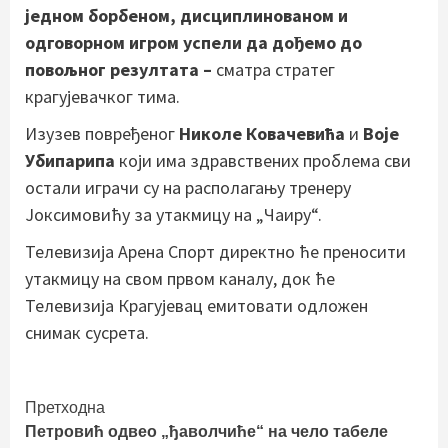
једном борбеном, дисциплинованом и
одговорном игром успели да дођемо до
повољног резултата –
сматра стратег
крагујевачког тима.
Изузев повређеног
Николе Ковачевића
и
Воје
Убипарипа
који има здравствених проблема сви
остали играчи су на располагању тренеру
Јоксимовићу за утакмицу на „Чаиру“.
Телевизија Арена Спорт директно ће преносити
утакмицу на свом првом каналу, док ће
Телевизија Крагујевац емитовати одложен
снимак сусрета.
Continue
Претходна
Петровић одвео „ђаволчиће“ на чело табеле
Reading