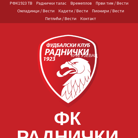
Skip
РФК1923 ТВ
Раднички талас
Времеплов
Први тим / Вести
to
Омладинци / Вести
Кадети / Вести
Пионири / Вести
content
Петлићи / Вести
Контакт
КРАГУЈЕВАЦ
ФК
РАДНИЧКИ