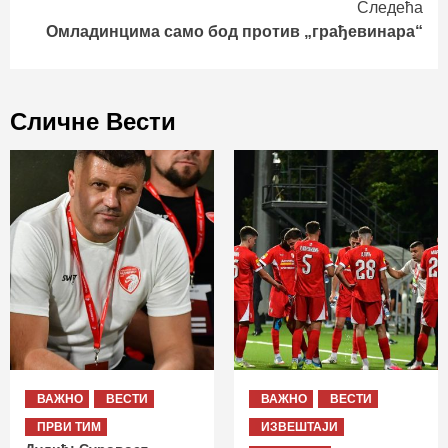
Следећа
Омладинцима само бод против „грађевинара“
Сличне Вести
ВАЖНО
ВЕСТИ
ВАЖНО
ВЕСТИ
ПРВИ ТИМ
ИЗВЕШТАЈИ