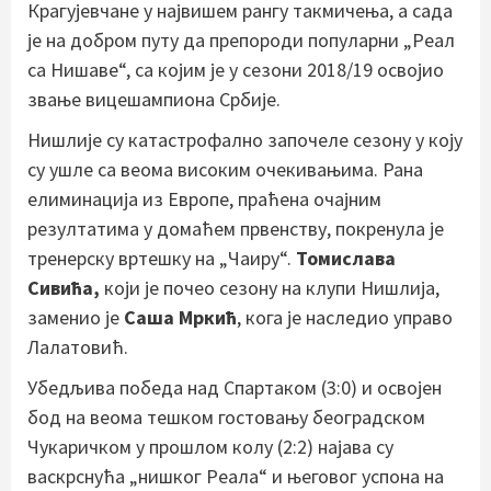
Крагујевчане у највишем рангу такмичења, а сада
је на добром путу да препороди популарни „Реал
са Нишаве“, са којим је у сезони 2018/19 освојио
звање вицешампиона Србије.
Нишлије су катастрофално започеле сезону у коју
су ушле са веома високим очекивањима. Рана
елиминација из Европе, праћена очајним
резултатима у домаћем првенству, покренула је
тренерску вртешку на „Чаиру“.
Томислава
Сивића,
који је почео сезону на клупи Нишлија,
заменио је
Саша Мркић
, кога је наследио управо
Лалатовић.
Убедљива победа над Спартаком (3:0) и освојен
бод на веома тешком гостовању београдском
Чукаричком у прошлом колу (2:2) најава су
васкрснућа „нишког Реала“ и његовог успона на