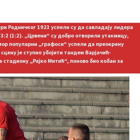
ери Радничког 1923 успели су да савладају лидера
3:2 (1:2). „Црвени“ су добро отворили утакмицу,
дмор популарни „графоси“ успели да преокрену
 сцену је ступио убојити тандем Варјачић-
на стадиону „Рајко Митић“, поново био кобан за