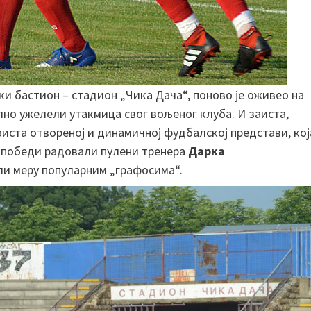
ки бастион – стадион „Чика Дача“, поново је оживео на
илно ужелели утакмица свог вољеног клуба. И заиста,
аиста отвореној и динамичној фудбалској представи, кој
се победи радовали пулени тренера
Дарка
зели меру популарним „графосима“.