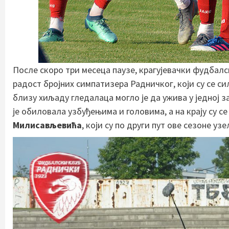
После скоро три месеца паузе, крагујевачки фудбалс
радост бројних симпатизера Радничког, који су се с
близу хиљаду гледалаца могло је да ужива у једној з
је обиловала узбуђењима и головима, а на крају су 
Милисављевића
, који су по други пут ове сезоне у