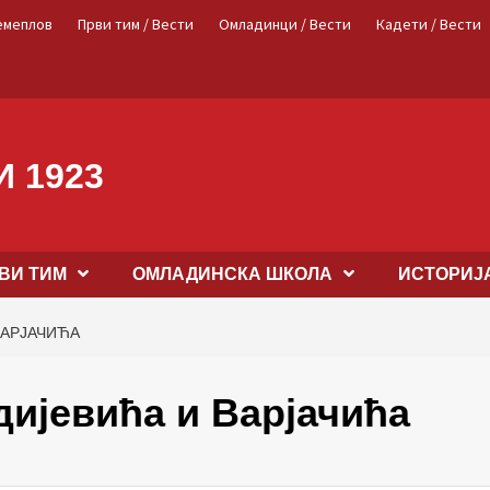
емеплов
Први тим / Вести
Омладинци / Вести
Кадети / Вести
 1923
ВИ ТИМ
OМЛАДИНСКА ШКОЛА
ИСТОРИЈ
ВАРЈАЧИЋА
дијевића и Варјачића