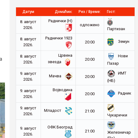
Датум
Домаћин:
Рез / Време:
Гост:
Раднички (Н)
8. август
oдложено
2026.
Партизан
Раднички 1923
8. август
Земун
20:00
2026.
Црвена
Нови
8. август
а
20:00
звезда
2026.
Пазар
ИМТ
9. август
Мачва
20:00
2026.
(НБ)
Војводина
9. август
Радник
20:00
2026.
9. август
Младост
21:00
2026.
Чукарички
ОФК Београд
9. август
21:00
Железничар
2026.