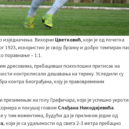
 до изједначења. Вихорни
Цветковић
, који је од почетка
 1923, искористио је своју брзину и добро темпиран па
о поравнање – 1:1.
елим дресовима, пребацивши психолошки притисак на
пуности контролисали дешавања на терену. Уследили су
обра контра Београђана, коју је правовременим
и презимењак на голу Графичара, који је успешно укроти
корнера и покушај главом
Слађана Никодијевића
.
е у тим моментима, будући да је приликом једне од
на
, који је са удаљености од свега 2-3 метра пребацио