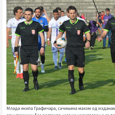
Млада екипа Графичара, сачињена махом од изданак