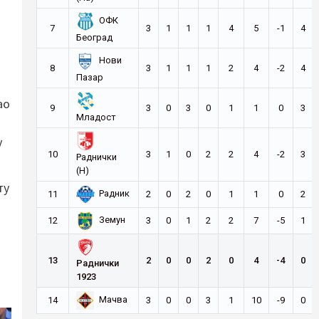
ОФК
7
3
1
1
1
4
5
-1
4
Београд
Нови
8
3
1
1
1
2
4
-2
4
Пазар
ао
9
3
0
3
0
1
1
0
3
Младост
у
10
3
1
0
2
2
4
-2
3
Раднички
(Н)
ту
Радник
11
2
0
2
0
1
1
0
2
Земун
12
3
0
1
2
2
7
-5
1
13
2
0
0
2
0
4
-4
0
Раднички
1923
Мачва
14
3
0
0
3
1
10
-9
0