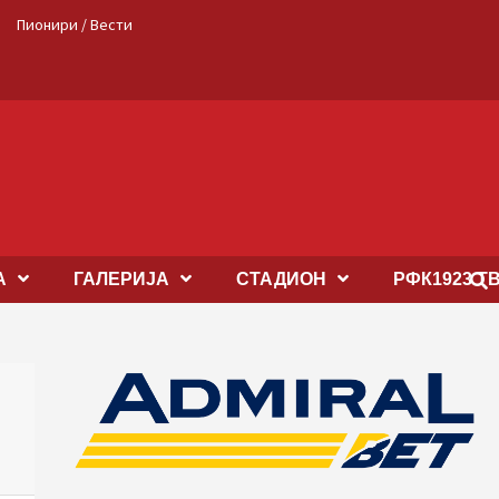
Пионири / Вести
А
ГАЛЕРИЈА
СТАДИОН
РФК1923 Т