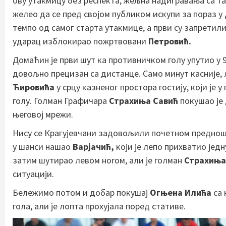
ову утакмицу без респекта, жељна надигравања са т
желео да се пред својом публиком искупи за пораз у
темпо од самог старта утакмице, а први су запретил
ударац изблокирао пожртвовани
Петровић.
Домаћин је први шут ка противничком голу упутио у 
довољно прецизан са дистанце. Само минут касније,
Ћировића
у срцу казненог простора гостију, који је 
голу. Голман Графичара
Страхиња Савић
покушао је 
његовој мрежи.
Нису се Крагујевчани задовољили почетном предношћу
у шанси нашао
Варјачић,
који је лепо прихватио једн
затим шутирао левом ногом, али је голман
Страхиња
ситуацији.
Бележимо потом и добар покушај
Огњена Илића
са 
гола, али је лопта прохујала поред стативе.