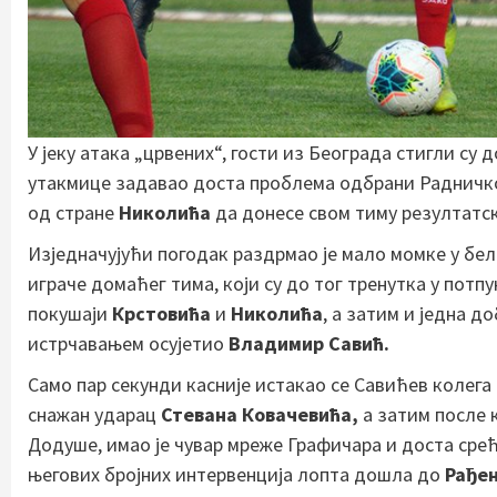
У јеку атака „црвених“, гости из Београда стигли су
утакмице задавао доста проблема одбрани Радничког
од стране
Николића
да донесе свом тиму резултатск
Изједначујући погодак раздрмао је мало момке у б
играче домаћег тима, који су до тог тренутка у пот
покушаји
Крстовића
и
Николића
, а затим и једна д
истрчавањем осујетио
Владимир Савић.
Само пар секунди касније истакао се Савићев колега 
снажан ударац
Стевана Ковачевића,
а затим после 
Додуше, имао је чувар мреже Графичара и доста срећ
његових бројних интервенција лопта дошла до
Рађе