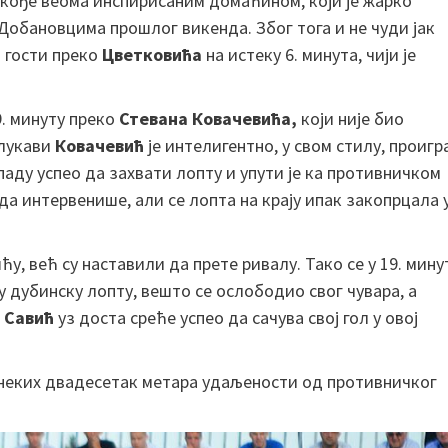
акође веома инспирисаним домаћином, који је жарко
 Добановцима прошлог викенда. Због тога и не чуди јак
и гости преко
Цветковића
на истеку 6. минута, чији је
9. минуту преко
Стевана Ковачевића,
који није био
 лукави
Ковачевић
је интелигентно, у свом стилу, проигр
у паду успео да захвати лопту и упути је ка противничком
да интервенише, али се лопта на крају ипак закопрцала 
, већ су наставили да прете ривалу. Тако се у 19. мину
у дубинску лопту, вешто се ослободио свог чувара, а
 Савић
уз доста среће успео да сачува свој гол у овој
неких двадесетак метара удаљености од противничког