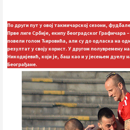
По други пут у овој такмичарској сезони, фудбал
Прве лиге Србије, екипу београдског Графичара – 
повели голом Ћировића, али су до одласка на о
резултат у своју корист. У другом полувремену на
Никодијевић, који је, баш као и у јесењем дуелу 
Београђане.