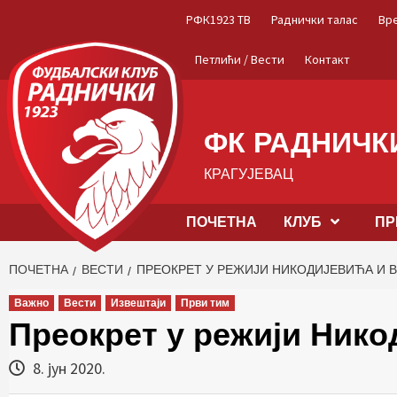
Skip
РФК1923 ТВ
Раднички талас
Вр
to
content
Петлићи / Вести
Контакт
ФК РАДНИЧКИ
КРАГУЈЕВАЦ
ПОЧЕТНА
КЛУБ
ПР
ПОЧЕТНА
ВЕСТИ
ПРЕОКРЕТ У РЕЖИЈИ НИКОДИЈЕВИЋА И 
Важно
Вести
Извештаји
Први тим
Преокрет у режији Нико
8. јун 2020.