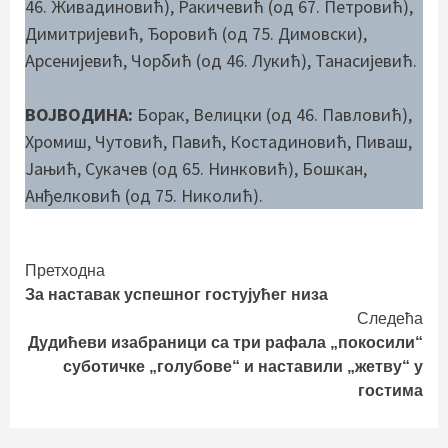
46. Живадиновић), Ракичевић (од 67. Петровић),
Димитријевић, Ђоровић (од 75. Димовски),
Арсенијевић, Чорбић (од 46. Лукић), Танасијевић.
ВОЈВОДИНА:
Борак, Велицки (од 46. Павловић),
Хромиш, Чутовић, Павић, Костадиновић, Пиваш,
Јањић, Сукачев (од 65. Нинковић), Бошкан,
Анђелковић (од 75. Николић).
Continue
Претходна
За наставак успешног гостујућег низа
Reading
Следећа
Дудићеви изабраници са три рафала „покосили“
суботичке „голубове“ и наставили „жетву“ у
гостима