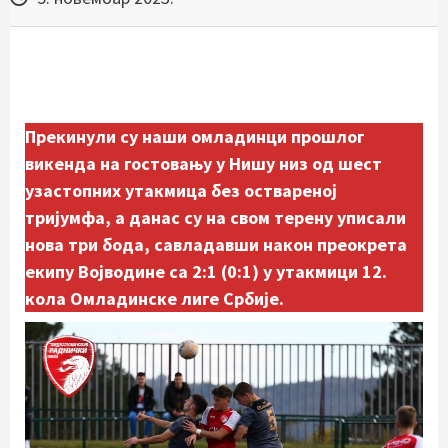
Прекинули су наши омладинци прошлог
викенда на гостовању у Нишу низ од шест
узастопних утакмица без оствареној
тријумфа, а данас су на свом терену уписали
нова три бода, савладавши након преокрета
екипу Војводине са 2:1 (0:1) у утакмици 12.
кола Омладинске лиге Србије.