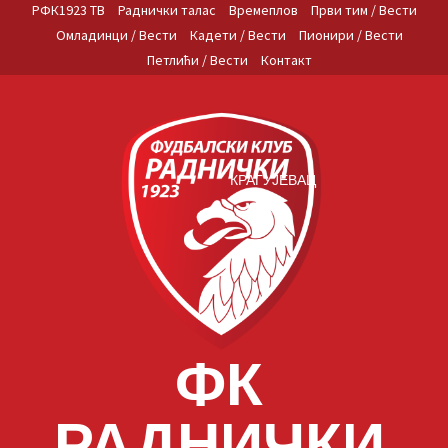
Skip
РФК1923 ТВ
Раднички талас
Времеплов
Први тим / Вести
to
Омладинци / Вести
Кадети / Вести
Пионири / Вести
content
Петлићи / Вести
Контакт
КРАГУЈЕВАЦ
ФК
РАДНИЧКИ