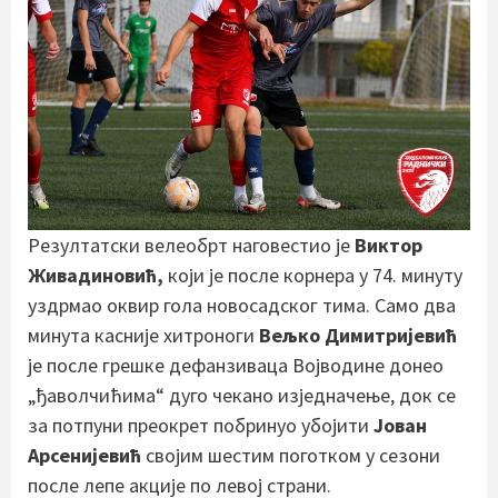
Резултатски велеобрт наговестио је
Виктор
Живадиновић,
који је после корнера у 74. минуту
уздрмао оквир гола новосадског тима. Само два
минута касније хитроноги
Вељко Димитријевић
је после грешке дефанзиваца Војводине донео
„ђаволчићима“ дуго чекано изједначење, док се
за потпуни преокрет побринуо убојити
Јован
Арсенијевић
својим шестим поготком у сезони
после лепе акције по левој страни.