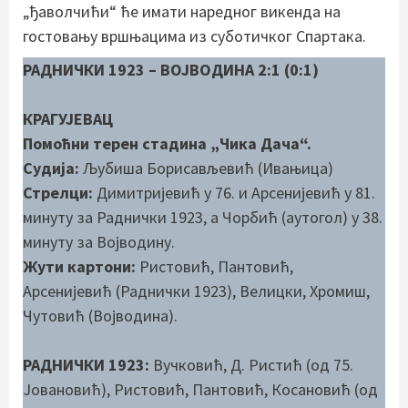
„ђаволчићи“ ће имати наредног викенда на
гостовању вршњацима из суботичког Спартака.
РАДНИЧКИ 1923 – ВОЈВОДИНА 2:1 (0:1)
КРАГУЈЕВАЦ
Помоћни терен стадина „Чика Дача“.
Судија:
Љубиша Борисављевић (Ивањица)
Стрелци:
Димитријевић у 76. и Арсенијевић у 81.
минуту за Раднички 1923, а Чорбић (аутогол) у 38.
минуту за Војводину.
Жути картони:
Ристовић, Пантовић,
Арсенијевић (Раднички 1923), Велицки, Хромиш,
Чутовић (Војводина).
РАДНИЧКИ 1923:
Вучковић, Д. Ристић (од 75.
Јовановић), Ристовић, Пантовић, Косановић (од