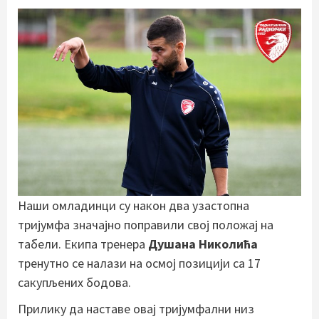
Наши омладинци су након два узастопна
тријумфа значајно поправили свој положај на
табели. Екипа тренера
Душана Николића
тренутно се налази на осмој позицији са 17
сакупљених бодова.
Прилику да наставе овај тријумфални низ