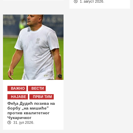
1. август 2026.
ВАЖНО
ВЕСТИ
НАЈАВЕ
ПРВИ ТИМ
Феђа Дудић позива на
борбу „на мишиће”
против квалитетног
Чукаричког
31. јул 2026.