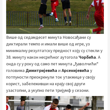
Више од седамдесет минута Новосађани су
диктирали темпо и имали више од игре, уз
минималну резултатску предност коју су стекли у
38. минуту након несрећног аутогола
Чорбића
. А
онда су у року од само пет минута „ђаволчићи“
головима
Димитријевића
и
Арсенијевића
у
потпуности преокренули ток утакмице у своју
корист, забележивши на крају свој други
узастопни, а укупно пети тријумф у сезони.