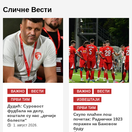
Сличне Вести
ВАЖНО
ВЕСТИ
ВАЖНО
ВЕСТИ
ПРВИ ТИМ
ИЗВЕШТАЈИ
Дудић: Суровост
ПРВИ ТИМ
фудбала на делу,
Скупо плаћен лош
коштале су нас „дечије
почетак: Раднички 1923
болести“
поражен на Бановом
1. август 2026.
брду