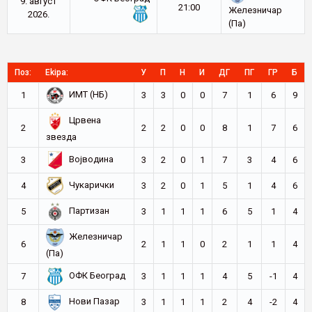
9. август
21:00
Железничар
2026.
(Па)
Поз:
Ekipa:
У
П
Н
И
ДГ
ПГ
ГР
Б
ИМТ (НБ)
1
3
3
0
0
7
1
6
9
Црвена
2
2
2
0
0
8
1
7
6
звезда
Војводина
3
3
2
0
1
7
3
4
6
Чукарички
4
3
2
0
1
5
1
4
6
Партизан
5
3
1
1
1
6
5
1
4
Железничар
6
2
1
1
0
2
1
1
4
(Па)
ОФК Београд
7
3
1
1
1
4
5
-1
4
Нови Пазар
8
3
1
1
1
2
4
-2
4