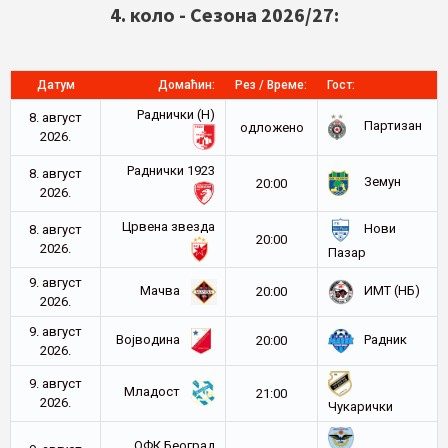
4. коло - Сезона 2026/27:
Датум
Домаћин:
Рез / Време:
Гост:
Раднички (Н)
8. август
Партизан
oдложено
2026.
Раднички 1923
8. август
Земун
20:00
2026.
Црвена звезда
Нови
8. август
20:00
2026.
Пазар
9. август
Мачва
ИМТ (НБ)
20:00
2026.
9. август
Војводина
Радник
20:00
2026.
9. август
Младост
21:00
2026.
Чукарички
ОФК Београд