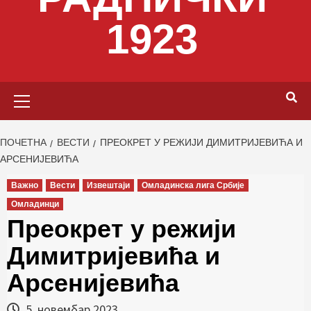
1923
Primary
Menu
ПОЧЕТНА
ВЕСТИ
ПРЕОКРЕТ У РЕЖИЈИ ДИМИТРИЈЕВИЋА И
АРСЕНИЈЕВИЋА
Важно
Вести
Извештаји
Омладинска лига Србије
Омладинци
Преокрет у режији
Димитријевића и
Арсенијевића
5. новембар 2023.