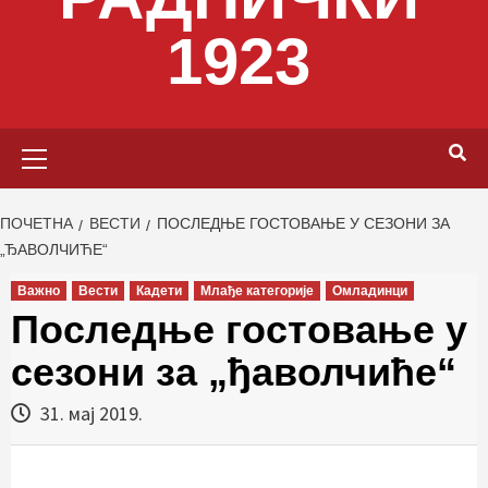
1923
Primary
Menu
ПОЧЕТНА
ВЕСТИ
ПОСЛЕДЊЕ ГОСТОВАЊЕ У СЕЗОНИ ЗА
„ЂАВОЛЧИЋЕ“
Важно
Вести
Кадети
Млађе категорије
Омладинци
Последње гостовање у
сезони за „ђаволчиће“
31. мај 2019.