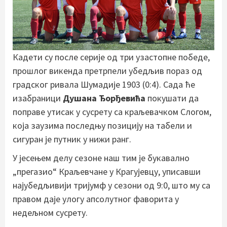
Кадети су после серије од три узастопне победе,
прошлог викенда претрпели убедљив пораз од
градског ривала Шумадије 1903 (0:4). Сада ће
изабраници
Душана Ђорђевића
покушати да
поправе утисак у сусрету са краљевачком Слогом,
која заузима последњу позицију на табели и
сигуран је путник у нижи ранг.
У јесењем делу сезоне наш тим је букавално
„прегазио“ Краљевчане у Крагујевцу, уписавши
најубедљивији тријумф у сезони од 9:0, што му са
правом даје улогу апсолутног фаворита у
недељном сусрету.