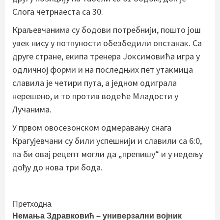
Слога четрнаеста са 30.
Краљевчанима су бодови потребнији, пошто још
увек нису у потпуности обезбедили опстанак. Са
друге стране, екипа тренера Јоксимовића игра у
одличној форми и на последњих пет утакмица
славила је четири пута, а једном одиграла
нерешено, и то против водеће Младости у
Лучанима.
У првом овосезонском одмеравању снага
Крагујевчани су били успешнији и славили са 6:0,
па би овај рецепт могли да „препишу“ и у недељу
дођу до нова три бода.
Continue
Претходна
Немања Здравковић – универзални војник