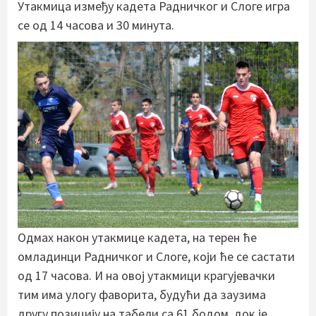
Утакмица између кадета Радничког и Слоге игра
се од 14 часова и 30 минута.
Одмах након утакмице кадета, на терен ће
омладинци Радничког и Слоге, који ће се састати
од 17 часова. И на овој утакмици крагујевачки
тим има улогу фаворита, будући да заузима
другу позицију на табели са 61 бодом, док је