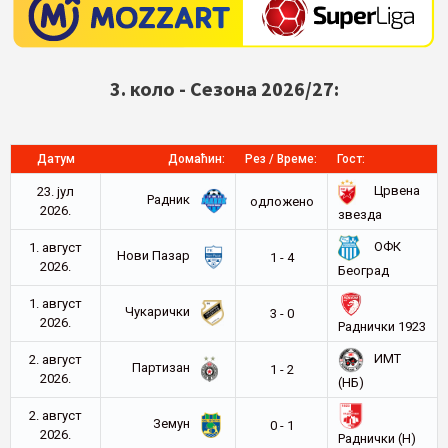
3. коло - Сезона 2026/27:
Датум
Домаћин:
Рез / Време:
Гост:
Црвена
23. јул
Радник
oдложено
2026.
звезда
ОФК
1. август
Нови Пазар
1 - 4
2026.
Београд
1. август
Чукарички
3 - 0
2026.
Раднички 1923
ИМТ
2. август
Партизан
1 - 2
2026.
(НБ)
2. август
Земун
0 - 1
2026.
Раднички (Н)