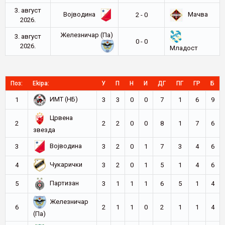
3. август
Војводина
Мачва
2 - 0
2026.
Железничар (Па)
3. август
0 - 0
2026.
Младост
Поз:
Ekipa:
У
П
Н
И
ДГ
ПГ
ГР
Б
ИМТ (НБ)
1
3
3
0
0
7
1
6
9
Црвена
2
2
2
0
0
8
1
7
6
звезда
Војводина
3
3
2
0
1
7
3
4
6
Чукарички
4
3
2
0
1
5
1
4
6
Партизан
5
3
1
1
1
6
5
1
4
Железничар
6
2
1
1
0
2
1
1
4
(Па)