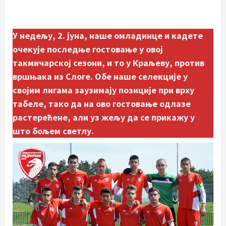
У недељу, 2. јуна, наше омладинце и кадете
очекује последње гостовање у овој
такмичарској сезони, и то у Краљеву, против
вршњака из Слоге. Обе наше селекције у
својим лигама заузимају позиције при врху
табеле, тако да на ово гостовање одлазе
растерећене, али уз жељу да се прикажу у
што бољем светлу.