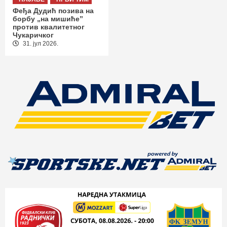
Феђа Дудић позива на
борбу „на мишиће”
против квалитетног
Чукаричког
31. јул 2026.