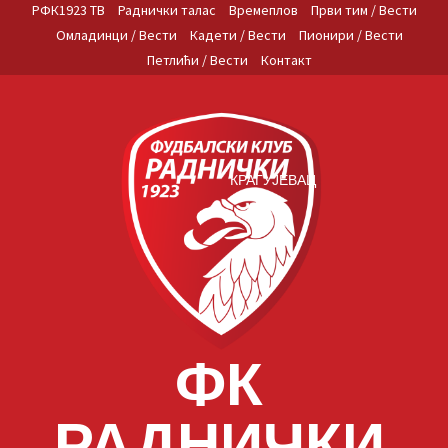
Skip
РФК1923 ТВ
Раднички талас
Времеплов
Први тим / Вести
to
Омладинци / Вести
Кадети / Вести
Пионири / Вести
content
Петлићи / Вести
Контакт
КРАГУЈЕВАЦ
ФК
РАДНИЧКИ