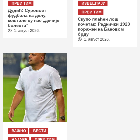
ПРВИ ТИМ
ИЗВЕШТАЈИ
Дудић: Суровост
ПРВИ ТИМ
фудбала на делу,
Скупо плаћен лош
коштале су нас „дечије
почетак: Раднички 1923
болести“
поражен на Бановом
1. август 2026.
брду
1. август 2026.
ВАЖНО
ВЕСТИ
НАЈАВЕ
ПРВИ ТИМ