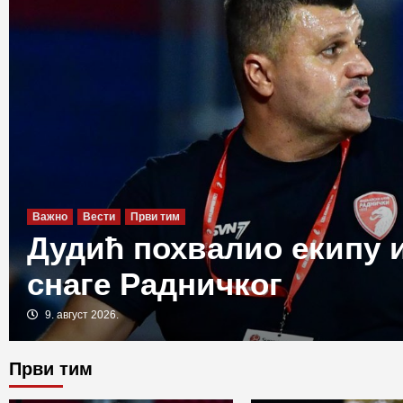
Важно
Вести
Први тим
Дудић похвалио екипу 
снаге Радничког
9. август 2026.
Први тим