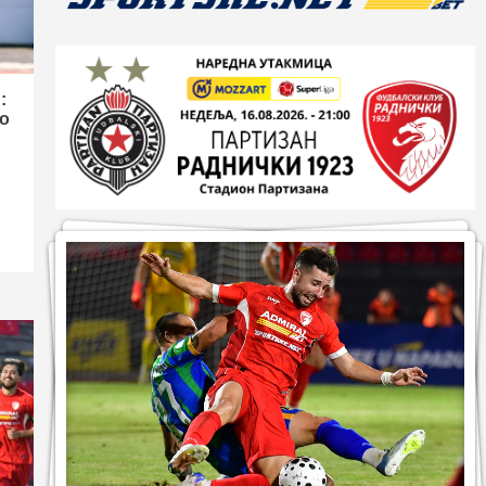
Први тим
Пораз на отварању
сезоне: Раднички
положио оружје у Новом
4
Пазару
:
о