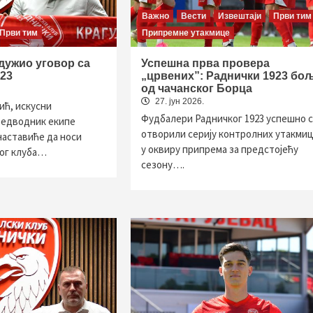
Важно
Вести
Извештаји
Први тим
Први тим
Припремне утакмице
дужио уговор са
Успешна прва провера
23
„црвених”: Раднички 1923 бо
од чачанског Борца
27. јун 2026.
ић, искусни
Фудбалери Радничког 1923 успешно с
редводник екипе
отворили серију контролних утакми
наставиће да носи
у оквиру припрема за предстојећу
ког клуба…
сезону….