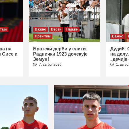
таји
Важно
Вести
Најаве
Први тим
Важно
ра на
Братски дерби у елити:
Дудић: 
и Сисе и
Раднички 1923 дочекује
на делу
Земун!
„дечије
7. август 2026.
1. авгус