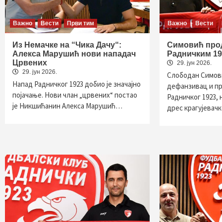
Важно
Вести
Први тим
Важно
Вести
Из Немачке на “Чика Дачу“:
Симовић про
Алекса Марушић нови нападач
Радничким 19
Црвених
29. јун 2026.
29. јун 2026.
Слободан Симов
Напад Радничког 1923 добио је значајно
дефанзивац и п
појачање. Нови члан „црвених“ постао
Радничког 1923, 
је Никшићанин Алекса Марушић…
дрес крагујевач