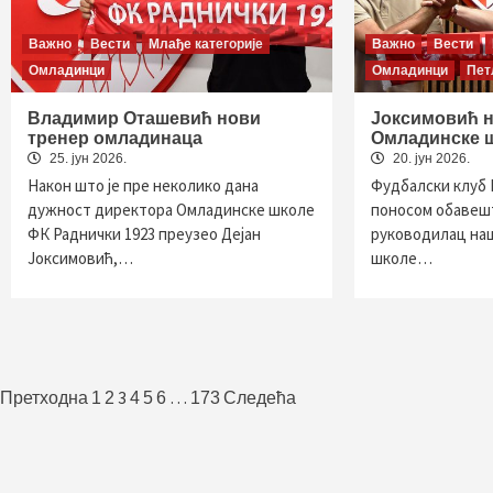
Важно
Вести
Млађе категорије
Важно
Вести
Омладинци
Омладинци
Пет
Владимир Оташевић нови
Јоксимовић н
тренер омладинаца
Омладинске 
25. јун 2026.
20. јун 2026.
Након што је пре неколико дана
Фудбалски клуб 
дужност директора Омладинске школе
поносом обавешт
ФК Раднички 1923 преузео Дејан
руководилац на
Јоксимовић,…
школе…
Пагинација
3
…
Претходна
1
2
4
5
6
173
Следећа
чланака