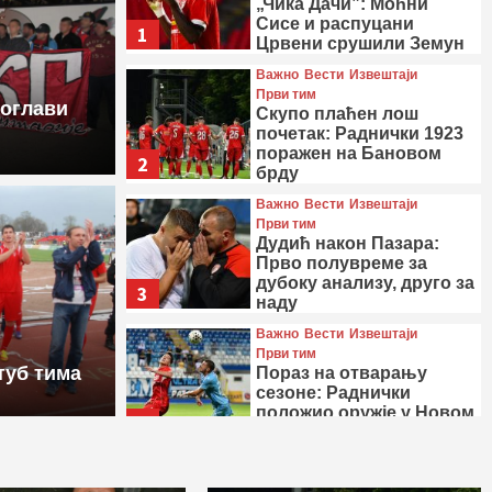
„Чика Дачи”: Моћни
Сисе и распуцани
1
Црвени срушили Земун
Важно
Вести
Извештаји
Први тим
доглави
Скупо плаћен лош
почетак: Раднички 1923
поражен на Бановом
2
брду
Важно
Вести
Извештаји
ви тим
Први тим
Дудић након Пазара:
ремијера на „Чика
Прво полувреме за
дубоку анализу, друго за
ни Сисе и распуцани
3
наду
шили Земун
Важно
Вести
Извештаји
Први тим
туб тима
Пораз на отварању
сезоне: Раднички
положио оружје у Новом
4
Пазару
Важно
Вести
Извештаји
Први тим
Припремне утакмице