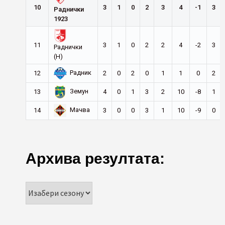
10
3
1
0
2
3
4
-1
3
Раднички
1923
11
3
1
0
2
2
4
-2
3
Раднички
(Н)
Радник
12
2
0
2
0
1
1
0
2
Земун
13
4
0
1
3
2
10
-8
1
Мачва
14
3
0
0
3
1
10
-9
0
Архива резултата: