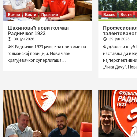
Важно
Вести
Први тим
Важно
Вести
Шахиновић нови голман
Професионал
Радничког 1923
талентованог
30. јун 2026.
29. јун 2026.
ФК Раднички 1923 јачи је за ново име на
Фудбалски клуб 
голманској позицији. Нови члан
наставља да везу
крагујевачког суперлигаша…
најперспективни
„Чика Дачу“. Но