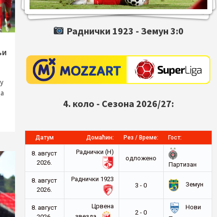
Раднички 1923 -
Земун
3:0
љи
у
ца
4. коло - Сезона 2026/27:
Датум
Домаћин:
Рез / Време:
Гост:
Раднички (Н)
8. август
oдложено
2026.
Партизан
Раднички 1923
8. август
Земун
3 - 0
2026.
Црвена
Нови
8. август
2 - 0
звезда
2026.