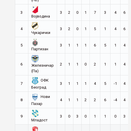
3
3
2
0
1
7
3
4
6
Војводина
4
3
2
0
1
5
1
4
6
Чукарички
5
3
1
1
1
6
5
1
4
Партизан
6
2
1
1
0
2
1
1
4
Железничар
(Па)
ОФК
7
3
1
1
1
4
5
-1
4
Београд
Нови
8
4
1
1
2
2
6
-4
4
Пазар
9
3
0
3
0
1
1
0
3
Младост