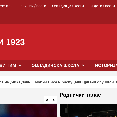
емеплов
Први тим / Вести
Омладинци / Вести
Кадети / Вести
 1923
ВИ ТИМ
OМЛАДИНСКА ШКОЛА
ИСТОРИЈ
ачи”: Моћни Сисе и распуцани Црвени срушили Земун
Раднички талас