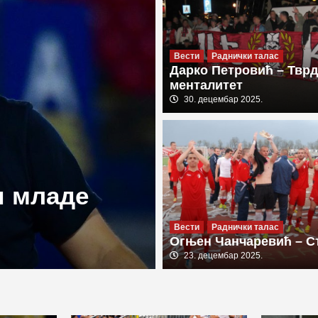
Вести
Раднички талас
Дарко Петровић – Твр
менталитет
30. децембар 2025.
Важно
Вести
Извештаји
Пр
Убедљива п
и младе
Дачи”: Моћ
Црвени сру
Вести
Раднички талас
Огњен Чанчаревић – С
9. август 2026.
23. децембар 2025.