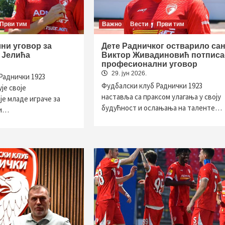
Први тим
Важно
Вести
Први тим
ни уговор за
Дете Радничког остварило сан
 Јелића
Виктор Живадиновић потписа
професионални уговор
29. јун 2026.
Раднички 1923
Фудбалски клуб Раднички 1923
је своје
наставља са праксом улагања у своју
је младе играче за
будућност и ослањања на таленте…
ви…