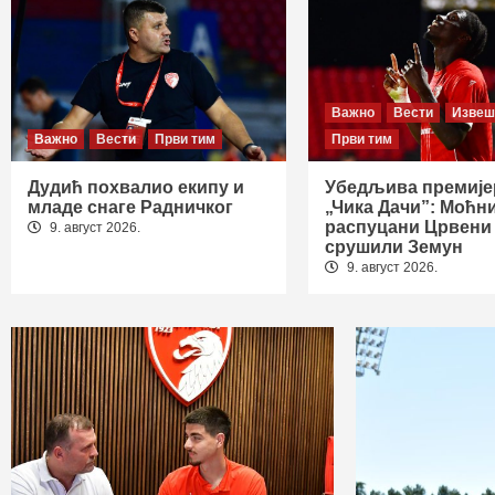
Важно
Вести
Извеш
Важно
Вести
Први тим
Први тим
Дудић похвалио екипу и
Убедљива премије
младе снаге Радничког
„Чика Дачи”: Моћн
распуцани Црвени
9. август 2026.
срушили Земун
9. август 2026.