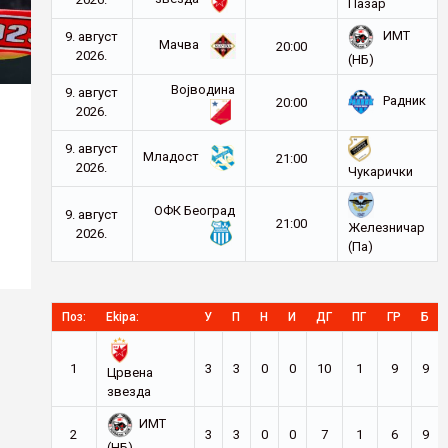
Пазар
ИМТ
9. август
Мачва
20:00
2026.
(НБ)
Војводина
9. август
Радник
20:00
2026.
9. август
Младост
21:00
2026.
Чукарички
ОФК Београд
9. август
21:00
Железничар
2026.
(Па)
Поз:
Ekipa:
У
П
Н
И
ДГ
ПГ
ГР
Б
1
3
3
0
0
10
1
9
9
Црвена
звезда
ИМТ
2
3
3
0
0
7
1
6
9
(НБ)