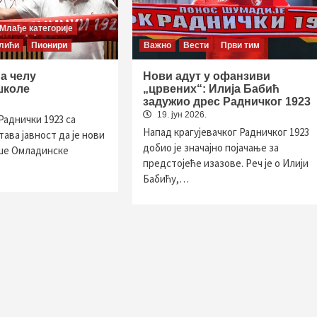
Млађе категорије
лићи
Пионири
Важно
Вести
Први тим
а челу
Нови адут у офанзиви
школе
„црвених“: Илија Бабић
задужио дрес Радничког 1923
19. јун 2026.
Раднички 1923 са
Напад крагујевачког Радничког 1923
ава јавност да је нови
добио је значајно појачање за
ше Омладинске
предстојеће изазове. Реч је о Илији
Бабићу,…