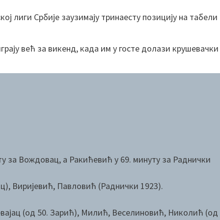
ој лиги Србије заузимају тринаесту позицију на табели
грају већ за викенд, када им у госте долази крушевачки
у за Вождовац, а Ракићевић у 69. минуту за Раднички
), Виријевић, Павловић (Раднички 1923).
ајац (од 50. Зарић), Милић, Веселиновић, Николић (од