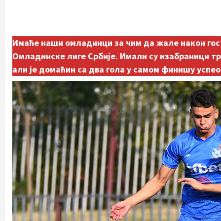
Имаће наши омладинци за чим да жале након гос
Омладинске лиге Србије. Имали су изабраници тр
али је домаћин са два гола у самом финишу успео 