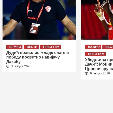
ВАЖНО
ВЕСТИ
ПРВИ ТИМ
ВАЖНО
ВЕС
Дудић похвалио младе снаге и
ПРВИ ТИМ
победу посветио навијачу
Убедљива пре
Дакићу
Дачи”: Моћни
9. август 2026.
Црвени сруш
9. август 2026.