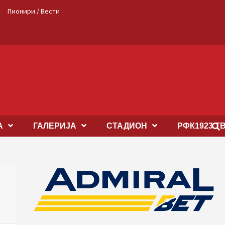
Пионири / Вести
А
ГАЛЕРИЈА
СТАДИОН
РФК1923 Т