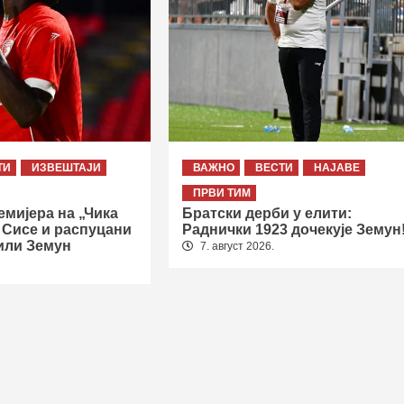
ТИ
ИЗВЕШТАЈИ
ВАЖНО
ВЕСТИ
НАЈАВЕ
ПРВИ ТИМ
мијера на „Чика
Братски дерби у елити:
 Сисе и распуцани
Раднички 1923 дочекује Земун
или Земун
7. август 2026.