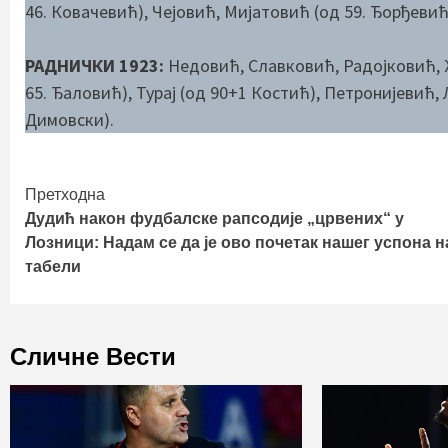
46. Ковачевић), Чејовић, Мијатовић (од 59. Ђорђевић
РАДНИЧКИ 1923:
Недовић, Славковић, Радојковић, 
65. Ђаловић), Турај (од 90+1 Костић), Петронијевић,
Димовски).
Continue
Претходна
Дудић након фудбалске рапсодије „црвених“ у
Reading
Лозници: Надам се да је ово почетак нашег успона н
табели
Сличне Вести