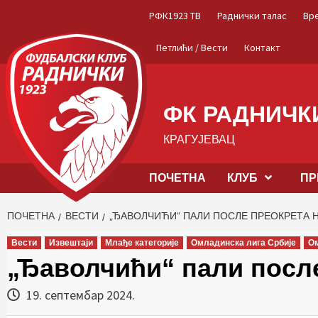
Skip
РФК1923 ТВ
Раднички талас
Вр
to
content
Петлићи / Вести
Контакт
ФК РАДНИЧКИ
КРАГУЈЕВАЦ
ПОЧЕТНА
КЛУБ
ПР
ПОЧЕТНА
ВЕСТИ
„ЂАВОЛЧИЋИ“ ПАЛИ ПОСЛЕ ПРЕОКРЕТА 
Вести
Извештаји
Млађе категорије
Омладинска лига Србије
О
„Ђаволчићи“ пали после
19. септембар 2024.