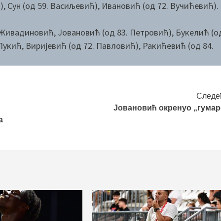
), Сун (од 59. Васиљевић), Ивановић (од 72. Вучићевић).
Живадиновић, Јовановић (од 83. Петровић), Букелић (о
 Лукић, Виријевић (од 72. Павловић), Ракићевић (од 84.
Следе
Јовановић окренуо „гумар
а