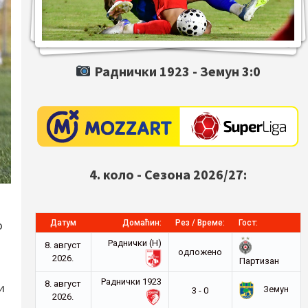
Раднички 1923 -
Земун
3:0
4. коло - Сезона 2026/27:
о
Датум
Домаћин:
Рез / Време:
Гост:
Раднички (Н)
8. август
oдложено
2026.
Партизан
Раднички 1923
8. август
и
Земун
3 - 0
2026.