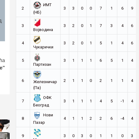
ИМТ
2
3
3
0
0
7
1
6
9
(НБ)
д
3
3
2
0
1
7
3
4
6
Војводина
4
3
2
0
1
5
1
4
6
Чукарички
ћа
5
3
1
1
1
6
5
1
4
Партизан
е“
6
2
1
1
0
2
1
1
4
Железничар
(Па)
ОФК
7
3
1
1
1
4
5
-1
4
Београд
Нови
8
4
1
1
2
2
6
-4
4
Пазар
9
3
0
3
0
1
1
0
3