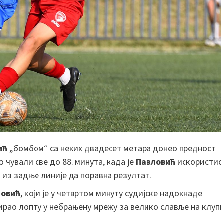
ић
„бомбом“ са неких двадесет метара донео предност
 чували све до 88. минута, када је
Павловић
искористи
 из задње линије да поравна резултат.
новић
, који је у четвртом минуту судијске надокнаде
ирао лопту у небрањену мрежу за велико славље на клуп