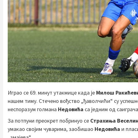
Играо се 69. минут утакмице када је
Милош Ракићев
нашем тиму. Стечено вођство „ђаволчићи“ су успешно
неспоразум голмана
Недовића
са једним од саиграча
За потпуни преокрет побринуо се
Страхиња Весели
умакао својим чуварима, заобишао
Недовића
и плас
„змајева“.