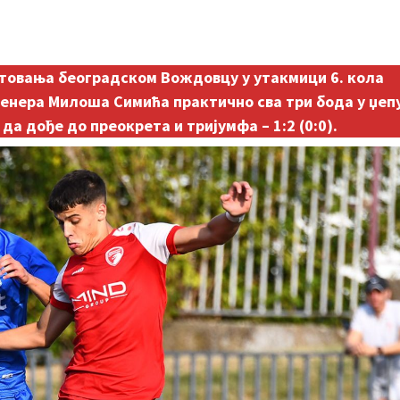
товања београдском Вождовцу у утакмици 6. кола
енера Милоша Симића практично сва три бода у џеп
да дође до преокрета и тријумфа – 1:2 (0:0).