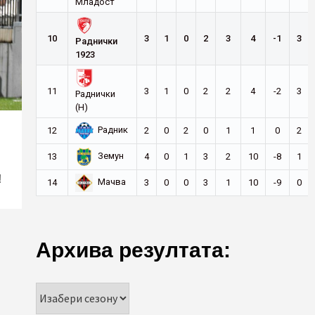
Младост
10
3
1
0
2
3
4
-1
3
Раднички
1923
11
3
1
0
2
2
4
-2
3
Раднички
(Н)
Радник
12
2
0
2
0
1
1
0
2
Земун
13
4
0
1
3
2
10
-8
1
!
Мачва
14
3
0
0
3
1
10
-9
0
Архива резултата: