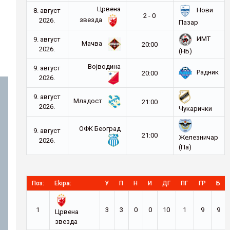
Црвена
Нови
8. август
2 - 0
звезда
2026.
Пазар
ИМТ
9. август
Мачва
20:00
2026.
(НБ)
Војводина
9. август
Радник
20:00
2026.
9. август
Младост
21:00
2026.
Чукарички
ОФК Београд
9. август
21:00
Железничар
2026.
(Па)
Поз:
Ekipa:
У
П
Н
И
ДГ
ПГ
ГР
Б
1
3
3
0
0
10
1
9
9
Црвена
звезда