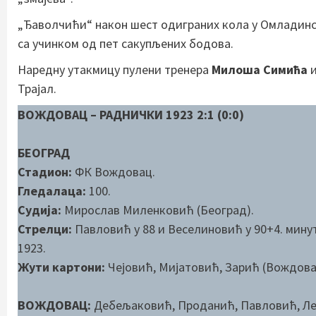
„Ђаволчићи“ након шест одиграних кола у Омладинск
са учинком од пет сакупљених бодова.
Наредну утакмицу пулени тренера
Милоша Симића
и
Трајал.
ВОЖДОВАЦ – РАДНИЧКИ 1923 2:1 (0:0)
БЕОГРАД
Стадион:
ФК Вождовац.
Гледалаца:
100.
Судија:
Мирослав Миленковић (Београд).
Стрелци:
Павловић у 88 и Веселиновић у 90+4. минут
1923.
Жути картони:
Чејовић, Мијатовић, Зарић (Вождовац
ВОЖДОВАЦ:
Дебељаковић, Проданић, Павловић, Лев