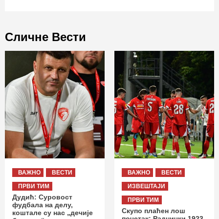
Сличне Вести
ВАЖНО
ВЕСТИ
ВАЖНО
ВЕСТИ
ПРВИ ТИМ
ИЗВЕШТАЈИ
Дудић: Суровост
ПРВИ ТИМ
фудбала на делу,
Скупо плаћен лош
коштале су нас „дечије
почетак: Раднички 1923