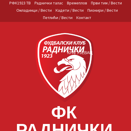
Skip
РФК1923 ТВ
Раднички талас
Времеплов
Први тим / Вести
to
Омладинци / Вести
Кадети / Вести
Пионири / Вести
content
Петлићи / Вести
Контакт
КРАГУЈЕВАЦ
ФК
РАДНИЧКИ