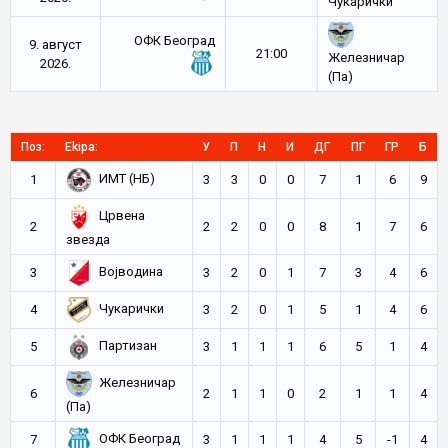
Чукарички
ОФК Београд
9. август
21:00
Железничар
2026.
(Па)
Поз:
Ekipa:
У
П
Н
И
ДГ
ПГ
ГР
Б
ИМТ (НБ)
1
3
3
0
0
7
1
6
9
Црвена
2
2
2
0
0
8
1
7
6
звезда
Војводина
3
3
2
0
1
7
3
4
6
Чукарички
4
3
2
0
1
5
1
4
6
Партизан
5
3
1
1
1
6
5
1
4
Железничар
6
2
1
1
0
2
1
1
4
(Па)
ОФК Београд
7
3
1
1
1
4
5
-1
4