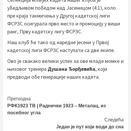
убедљивом победом над Јасеницом (4:1), коло
пре краја такмичења у Другој кадетској лиги
ФСРЗС осигурала прво место и промоцију у виши
ранг, Прву кадетску лигу ФСРЗС.
Наш клуб ће тако од наредне јесени у Првој
кадетској лиги ФСРЗС наступати са две екипе.
Ово је свакако велики успех за ове младе момке и
њиховог тренера
Душана Ђорђевића
, који
предводи обе генерације наших кадета.
Continue
Претходна
РФК1923 ТВ | Раднички 1923 – Металац, из
Reading
посебног угла
Следећа
Један је пут који води до сна