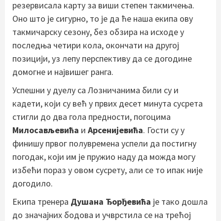
резервисала карту за виши степен такмичења.
Оно што је сигурно, то је да ће наша екипа ову
такмичарску сезону, без обзира на исходе у
последња четири кола, окончати на другој
позицији, уз лепу перспективу да се догодине
домогне и највишег ранга.
Успешни у дуелу са Лозничанима били су и
кадети, који су већ у првих десет минута сусрета
стигли до два гола предности, погоцима
Милосављевића
и
Арсенијевића
. Гости су у
финишу првог полувремена успели да постигну
погодак, који им је пружио наду да можда могу
избећи пораз у овом сусрету, али се то ипак није
догодило.
Екипа тренера
Душана Ђорђевића
је тако дошла
до значајних бодова и учврстила се на трећој