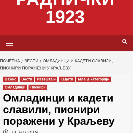
1923
Primary
Menu
ПОЧЕТНА
ВЕСТИ
ОМЛАДИНЦИ И КАДЕТИ СЛАВИЛИ,
ПИОНИРИ ПОРАЖЕНИ У КРАЉЕВУ
Важно
Вести
Извештаји
Кадети
Млађе категорије
Омладинци
Пионири
Омладинци и кадети
славили, пионири
поражени у Краљеву
13. мај 2019.