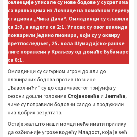
селекције уписале су нове бодове у сусретима
са вршњацима из Лознице на помоћном терену
стадиона „Чика Дача“. Омладинци су славили
са 2:0, а кадети са 2:1. Утисак су овог викенда
покварили једино пионири, који су у оквиру
претпоследњег, 25. кола Шумадијско-рашке
лиге поражени у Краљеву од домаће Бубамаре
са 0:1.
Омладинци су сигурном игром дошли до
планираних бодова против Лознице.
„Ђаволчићи“ су до седамнаестог тријумфа у
сезони дошли головима
Стојановића
и
Јевтића
,
чиме су поправили бодовни салдо и продужили
низ добрих резултата.
Остаје жал што наши момци неће имати прилику
да озбиљније угрозе водећу Младост, која је већ