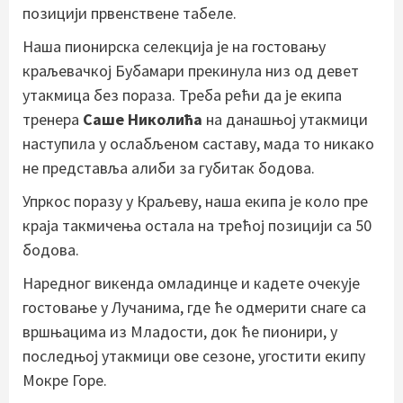
позицији првенствене табеле.
Наша пионирска селекција је на гостовању
краљевачкој Бубамари прекинула низ од девет
утакмица без пораза. Треба рећи да је екипа
тренера
Саше Николића
на данашњој утакмици
наступила у ослабљеном саставу, мада то никако
не представља алиби за губитак бодова.
Упркос поразу у Краљеву, наша екипа је коло пре
краја такмичења остала на трећој позицији са 50
бодова.
Наредног викенда омладинце и кадете очекује
гостовање у Лучанима, где ће одмерити снаге са
вршњацима из Младости, док ће пионири, у
последњој утакмици ове сезоне, угостити екипу
Мокре Горе.