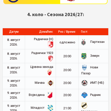
4. коло - Сезона 2026/27:
Датум
Домаћин:
Рез / Време:
Гост:
Раднички (Н)
8. август
Партизан
oдложено
2026.
Раднички 1923
8. август
Земун
20:00
2026.
Црвена звезда
Нови
8. август
20:00
2026.
Пазар
9. август
Мачва
ИМТ (НБ)
20:00
2026.
9. август
Војводина
Радник
20:00
2026.
9. август
Младост
21:00
2026.