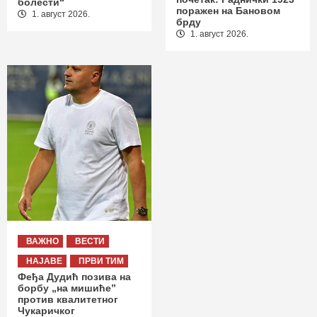
болести“
поражен на Бановом
1. август 2026.
брду
1. август 2026.
ВАЖНО
ВЕСТИ
НАЈАВЕ
ПРВИ ТИМ
Феђа Дудић позива на
борбу „на мишиће”
против квалитетног
Чукаричког