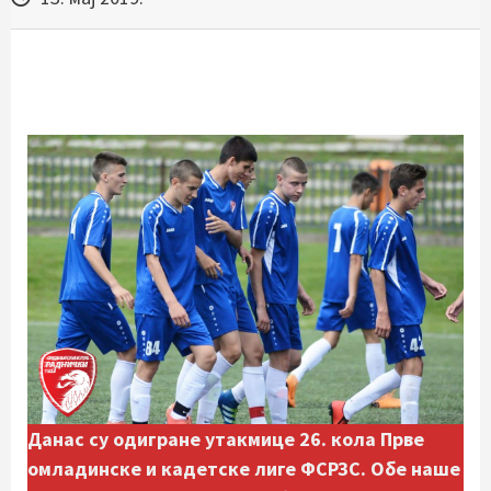
Данас су одигране утакмице 26. кола Прве
омладинске и кадетске лиге ФСРЗС. Обе наше