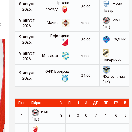
Црвена
Нови
8. август
20:00
звезда
2026.
Пазар
ИМТ
9. август
Мачва
а
20:00
2026.
(НБ)
Војводина
9. август
Радник
20:00
2026.
9. август
Младост
21:00
2026.
Чукарички
ОФК Београд
9. август
21:00
Железничар
2026.
(Па)
Поз:
Ekipa:
У
П
Н
И
ДГ
ПГ
ГР
Б
ИМТ
1
3
3
0
0
7
1
6
9
(НБ)