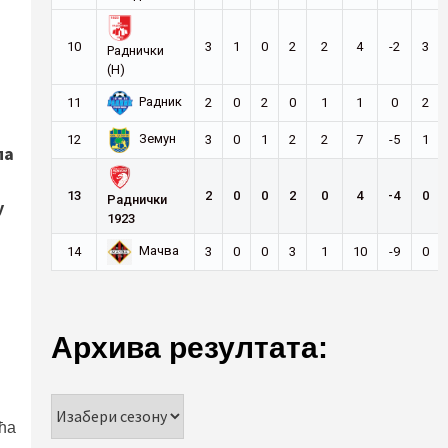
10
3
1
0
2
2
4
-2
3
Раднички
(Н)
Радник
11
2
0
2
0
1
1
0
2
Земун
12
3
0
1
2
2
7
-5
1
па
13
2
0
0
2
0
4
-4
0
Раднички
у
1923
Мачва
14
3
0
0
3
1
10
-9
0
Архива резултата:
ћа