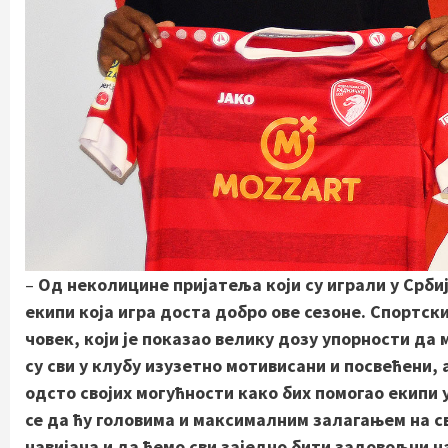
–
Од неколицине пријатеља који су играли у Србиј
екипи која игра доста добро ове сезоне. Спортс
човек, који је показао велику дозу упорности да 
су сви у клубу изузетно мотивисани и посвећени,
одсто својих могућности како бих помогао екипи
се да ћу головима и максималним залагањем на с
навијача и да ћемо сви заједно бити задовољни на