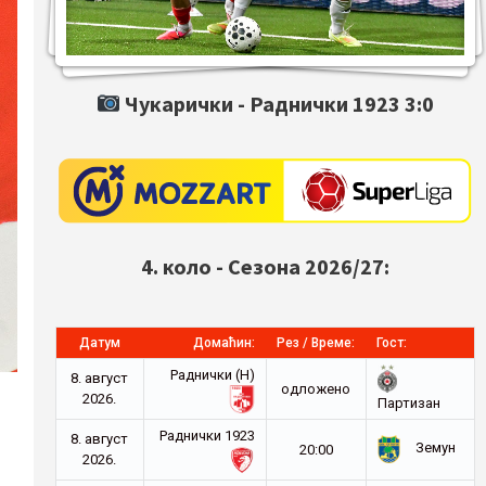
Чукарички -
Раднички 1923
3:0
4. коло - Сезона 2026/27:
Датум
Домаћин:
Рез / Време:
Гост:
Раднички (Н)
8. август
oдложено
2026.
Партизан
Раднички 1923
8. август
Земун
20:00
2026.