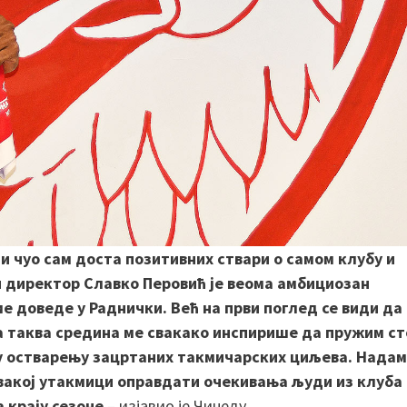
и чуо сам доста позитивних ствари о самом клубу и
ки директор Славко Перовић је веома амбициозан
ме доведе у Раднички. Већ на први поглед се види да
 а таква средина ме свакако инспирише да пружим ст
 у остварењу зацртаних такмичарских циљева. Надам
вакој утакмици оправдати очекивања људи из клуба 
 крају сезоне
– изјавио је Чинеду.