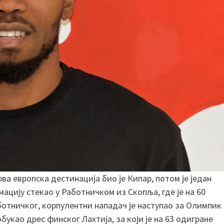
рва европска дестинација био је Кипар, потом је један
ацију стекао у Работничком из Скопља, где је на 60
ботничког, корпулентни нападач је наступао за Олимпик
букао дрес финског Лахтија, за који је на 63 одигране