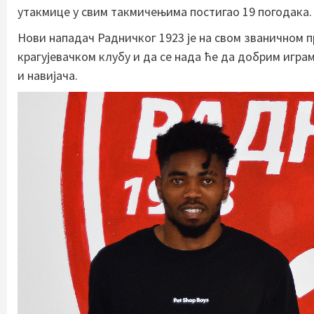
утакмице у свим такмичењима постигао 19 погодака.
Нови нападач Радничког 1923 је на свом званичном п
крагујевачком клубу и да се нада ће да добрим игра
и навијача.