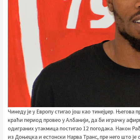
Чинеду је у Европу стигао још као тинејџер. Његова п
краћи период провео у Албанији, да би играчку афирм
одиграних утакмица постигао 12 погодака. Након Ра
из Доњецка и естонски Нарва Транс, пре него што је о