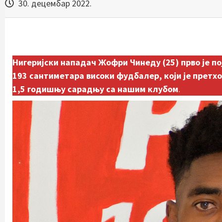
30. децембар 2022.
Нигеријски нападач Жофри Чинеду (25) прво је п
193 сантиметара високи фудбалер, који је претхо
1,5 годишњу сарадњу са нашим клубом
.