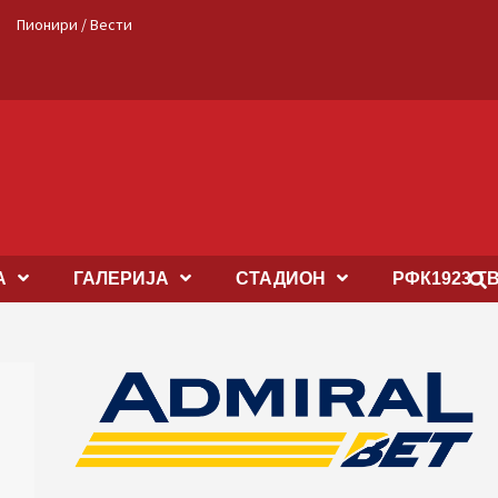
Пионири / Вести
А
ГАЛЕРИЈА
СТАДИОН
РФК1923 Т