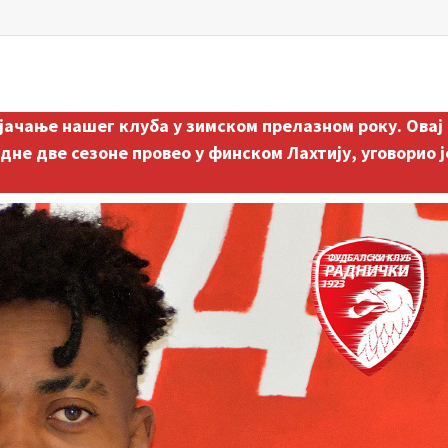
ојачање нашег клуба у зимском прелазном року. Овај
дне две сезоне провео у финском Лахтију, уговорио ј