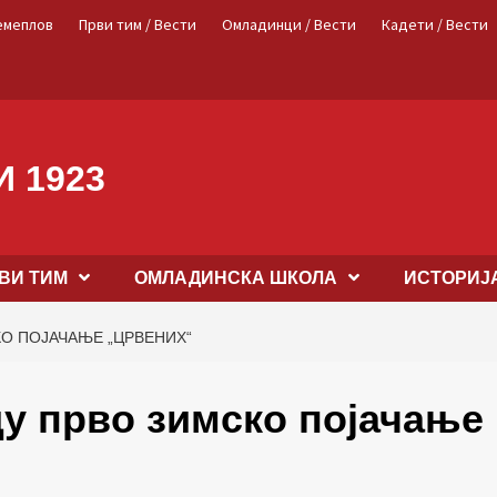
емеплов
Први тим / Вести
Омладинци / Вести
Кадети / Вести
 1923
ВИ ТИМ
OМЛАДИНСКА ШКОЛА
ИСТОРИЈ
О ПОЈАЧАЊЕ „ЦРВЕНИХ“
у прво зимско појачање