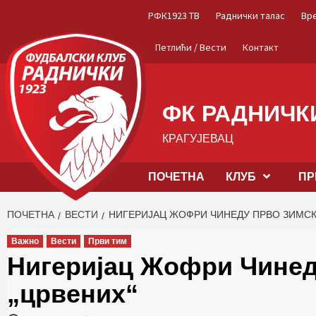
Skip
РФК1923 ТВ
Раднички талас
Вр
to
content
Петлићи / Вести
Контакт
ФК РАДНИЧКИ
КРАГУЈЕВАЦ
ПОЧЕТНА
КЛУБ
ПР
ПОЧЕТНА
ВЕСТИ
НИГЕРИЈАЦ ЖОФРИ ЧИНЕДУ ПРВО ЗИМСК
Важно
Вести
Први тим
Нигеријац Жофри Чинед
„црвених“