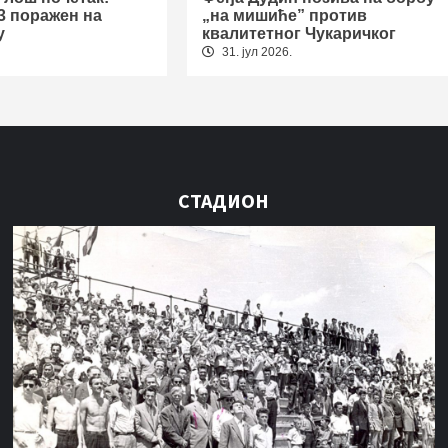
3 поражен на
„на мишиће” против
у
квалитетног Чукаричког
31. јул 2026.
СТАДИОН