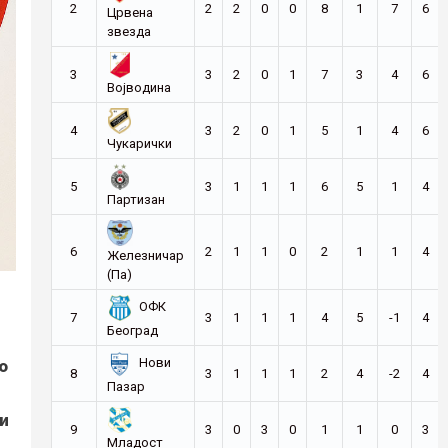
2
2
2
0
0
8
1
7
6
Црвена
звезда
3
3
2
0
1
7
3
4
6
Војводина
4
3
2
0
1
5
1
4
6
Чукарички
5
3
1
1
1
6
5
1
4
Партизан
6
2
1
1
0
2
1
1
4
Железничар
(Па)
ОФК
7
3
1
1
1
4
5
-1
4
Београд
о
Нови
8
3
1
1
1
2
4
-2
4
Пазар
и
9
3
0
3
0
1
1
0
3
Младост