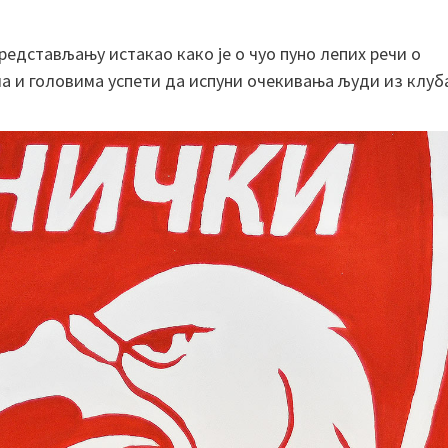
редстављању истакао како је о чуо пуно лепих речи о
ма и головима успети да испуни очекивања људи из клуб