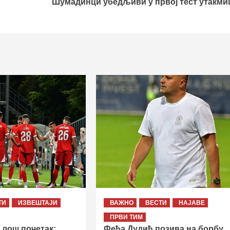
Шумадинци убедљиви у првој тест утакми
ТИ
ИЗВЕШТАЈИ
ВАЖНО
ВЕСТИ
НАЈАВЕ
ПРВИ ТИМ
 лош почетак:
Феђа Дудић позива на борбу