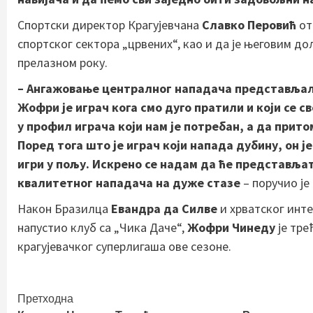
Спортски директор Крагујевчана
Славко Перовић
от
спортског сектора „црвених“, као и да је његовим д
прелазном року.
– Ангажовање централног нападача представљало
Жофри је играч кога смо дуго пратили и који се
у профил играча који нам је потребан, а да прит
Поред тога што је играч који напада дубину, он ј
игри у пољу. Искрено се надам да ће представљат
квалитетног нападача на дуже стазе
– поручио је
Након Бразилца
Евандра да Силве
и хрватског инт
напустио клуб са „Чика Даче“,
Жофри Чинеду
је тре
крагујевачког суперлигаша ове сезоне.
Continue
Претходна