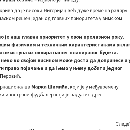
крива да је високи Нигеријац већ дуже време на радару
оласком решен један од главних приоритета у зимском
 је наш главни приоритет у овом прелазном року.
 својим физичким и техничким карактеристикама укла
ом не иступа из оквира нашег планираног буџета.
е неко ко својом висином може доста да допринесе и 
и право појачање и да ћемо у њему добити једног
 Перовић.
ернационалца
Марка Шимића
, који је у међувремену
ћи инострани фудбалер који је задужио дрес
Следе