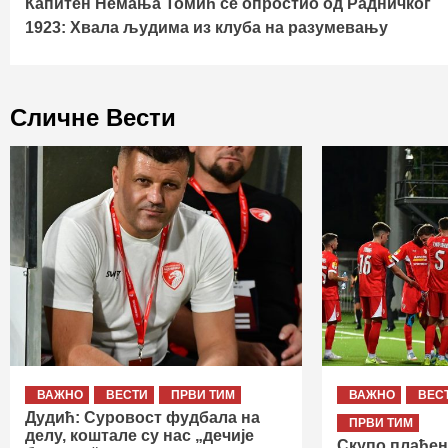
Капитен Немања Томић се опростио од Радничког
Reading
1923: Хвала људима из клуба на разумевању
Сличне Вести
ВАЖНО
ВЕСТИ
ПРВИ ТИМ
ВАЖНО
ВЕС
Дудић: Суровост фудбала на
ПРВИ ТИМ
делу, коштале су нас „дечије
Скупо плаћен