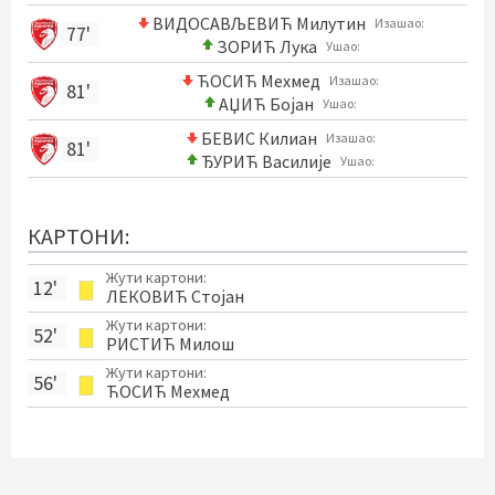
ВИДОСАВЉЕВИЋ Милутин
Изашао:
77'
ЗОРИЋ Лука
Ушао:
ЋОСИЋ Мехмед
Изашао:
81'
АЏИЋ Бојан
Ушао:
БЕВИС Килиан
Изашао:
81'
ЂУРИЋ Василије
Ушао:
КАРТОНИ:
Жути картони:
12'
ЛЕКОВИЋ Стојан
Жути картони:
52'
РИСТИЋ Милош
Жути картони:
56'
ЋОСИЋ Мехмед