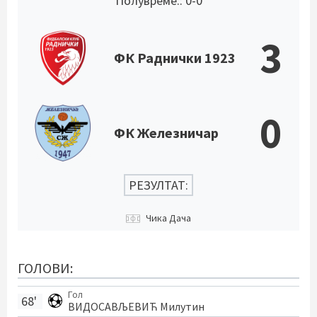
Полувреме:: 0-0
3
ФК Раднички 1923
0
ФК Железничар
РЕЗУЛТАТ:
Чика Дача
ГОЛОВИ:
Гол
68'
ВИДОСАВЉЕВИЋ Милутин