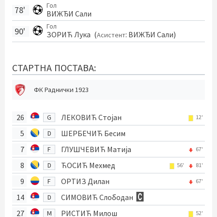
Гол
78'
ВИЖЂИ Сали
Гол
90'
ЗОРИЋ Лука
(
:
ВИЖЂИ Сали
)
Асистент
СТАРТНА ПОСТАВА:
ФК Раднички 1923
26
ЛЕКОВИЋ Стојан
G
12'
5
ШЕРБЕЧИЋ Бесим
D
7
ГЛУШЧЕВИЋ Матија
F
67'
8
ЋОСИЋ Мехмед
D
56'
81'
9
ОРТИЗ Дилан
F
67'
14
СИМОВИЋ Слободан
D
27
РИСТИЋ Милош
M
52'