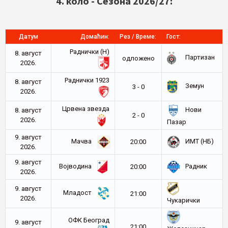
4. коло - Сезона 2026/27:
Датум
Домаћин:
Рез / Време:
Гост:
Раднички (Н)
8. август
Партизан
oдложено
2026.
Раднички 1923
8. август
Земун
3 - 0
2026.
Црвена звезда
Нови
8. август
2 - 0
2026.
Пазар
9. август
Мачва
ИМТ (НБ)
20:00
2026.
9. август
Војводина
Радник
20:00
2026.
9. август
Младост
21:00
2026.
Чукарички
ОФК Београд
9. август
21:00