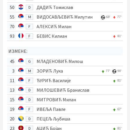
50
ДАДИЋ Томислав
D
55
ВИДОСАВЉЕВИЋ Милутин
M
68'
77'
70
АЛЕКСИЋ Милан
F
93
БЕВИС Килиан
F
81'
ИЗМЕНЕ:
45
МЛАДЕНОВИЋ Милош
G
3
ЗОРИЋ Лука
M
77'
90'
11
ЂУРИЋ Василије
F
81'
13
МИЛОШЕВИЋ Бранислав
D
15
МИТРОВИЋ Милан
D
19
ИВЕЉА Павле
F
67'
20
ПЕЦЕЉ Љубиша
D
23
АЏИЋ Бојан
D
81'