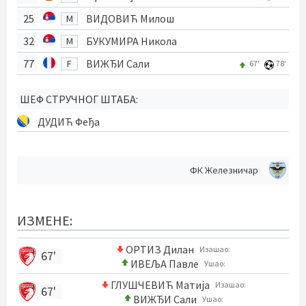
25
ВИДОВИЋ Милош
M
32
БУКУМИРА Никола
M
77
ВИЖЂИ Сали
F
67'
78'
ШЕФ СТРУЧНОГ ШТАБА:
ДУДИЋ Феђа
ФК Железничар
ИЗМЕНЕ:
ОРТИЗ Дилан
Изашао:
67'
ИВЕЉА Павле
Ушао:
ГЛУШЧЕВИЋ Матија
Изашао:
67'
ВИЖЂИ Сали
Ушао: