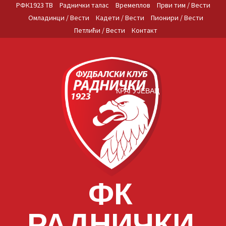
Skip
РФК1923 ТВ
Раднички талас
Времеплов
Први тим / Вести
to
Омладинци / Вести
Кадети / Вести
Пионири / Вести
content
Петлићи / Вести
Контакт
КРАГУЈЕВАЦ
ФК
РАДНИЧКИ