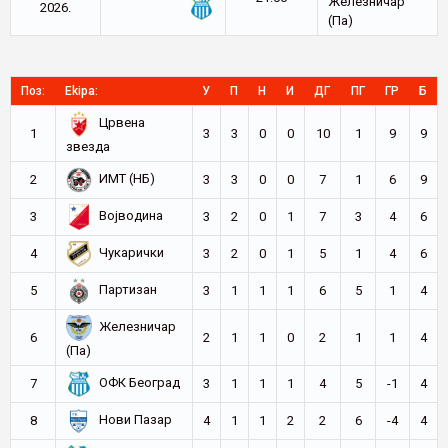
Железничар
2026.
(Па)
Поз:
Ekipa:
У
П
Н
И
ДГ
ПГ
ГР
Б
Црвена
1
3
3
0
0
10
1
9
9
звезда
ИМТ (НБ)
2
3
3
0
0
7
1
6
9
Војводина
3
3
2
0
1
7
3
4
6
Чукарички
4
3
2
0
1
5
1
4
6
Партизан
5
3
1
1
1
6
5
1
4
Железничар
6
2
1
1
0
2
1
1
4
(Па)
ОФК Београд
7
3
1
1
1
4
5
-1
4
Нови Пазар
8
4
1
1
2
2
6
-4
4