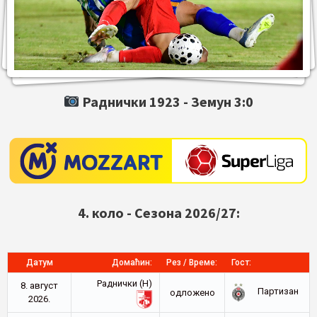
Раднички 1923 -
Земун
3:0
4. коло - Сезона 2026/27:
Датум
Домаћин:
Рез / Време:
Гост:
Раднички (Н)
8. август
Партизан
oдложено
2026.