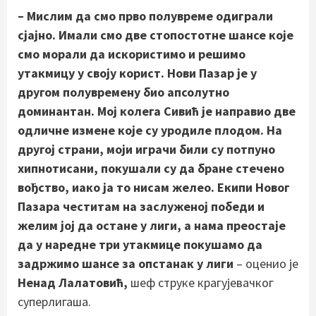
– Мислим да смо прво полувреме одиграли
сјајно. Имали смо две стопостотне шансе које
смо морали да искористимо и решимо
утакмицу у своју корист. Нови Пазар је у
другом полувремену био апсолутно
доминантан. Мој колега Сивић је направио две
одличне измене које су уродиле плодом. На
другој страни, моји играчи били су потпуно
хипнотисани, покушали су да бране стечено
вођство, иако ја то нисам желео. Екипи Новог
Пазара честитам на заслуженој победи и
желим јој да остане у лиги, а нама преостаје
да у наредне три утакмице покушамо да
задржимо шансе за опстанак у лиги
– оценио је
Ненад Лалатовић,
шеф струке крагујевачког
суперлигаша.