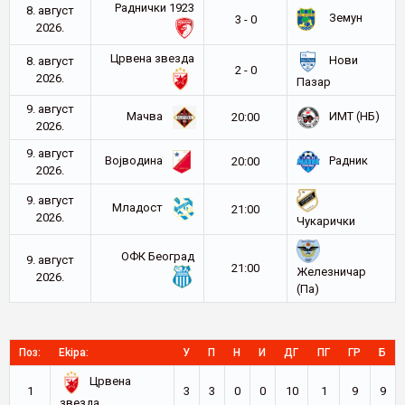
Раднички 1923
8. август
Земун
3 - 0
2026.
Црвена звезда
Нови
8. август
2 - 0
2026.
Пазар
9. август
Мачва
ИМТ (НБ)
20:00
2026.
9. август
Војводина
Радник
20:00
2026.
9. август
Младост
21:00
2026.
Чукарички
ОФК Београд
9. август
21:00
Железничар
2026.
(Па)
Поз:
Ekipa:
У
П
Н
И
ДГ
ПГ
ГР
Б
Црвена
1
3
3
0
0
10
1
9
9
звезда