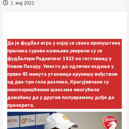
1. мај 2022.
Да је фудбал игра у којој се свака пропуштена
прилика сурово кажњава уверили су се
фудбалери Радничког 1923 на гостовању у
Новом Пазару. Уместо да одлично издање у
првих 45 минута утакмице крунишу вођством
од два-три гола разлике, Крагујевчани су
неискоришћеним шансама омогућили
домаћину да у другом полувремену дође до
преокрета.