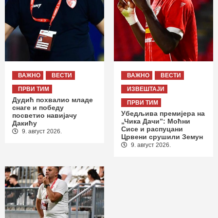
ВАЖНО
ВЕСТИ
ВАЖНО
ВЕСТИ
ПРВИ ТИМ
ИЗВЕШТАЈИ
Дудић похвалио младе
ПРВИ ТИМ
снаге и победу
Убедљива премијера на
посветио навијачу
„Чика Дачи”: Моћни
Дакићу
Сисе и распуцани
9. август 2026.
Црвени срушили Земун
9. август 2026.