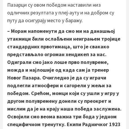
Пазарци су овом победом наставили низ
одличних резултата у плеј-ауту и на добром су
путу да осигурају место у баражу.
– Морам напоменути да смо ми на данашњој
утакмици били ослабљени неиграњем тројице
стандардних првотимаца, што је свакако
представљало огроман хендикеп за нас.
Одиграли смо јако лоше прво полувреме,
можда и најлошије од када сам ја тренер
Новог Пазара. Очигледно је да су играчи
подлегли атмосфери и сагорели у жељи за
победом. Срећом, момци који су ушли у игру у
другом полувремену донели су преокрет и
мислим да је на крају наша победа заслужена.
Освојили смо веома важна три бода у једном
специфичном тренутку. Екипи Радничког 1923