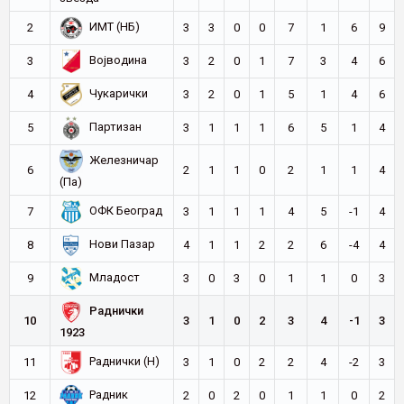
ИМТ (НБ)
2
3
3
0
0
7
1
6
9
Војводина
3
3
2
0
1
7
3
4
6
Чукарички
4
3
2
0
1
5
1
4
6
Партизан
5
3
1
1
1
6
5
1
4
Железничар
6
2
1
1
0
2
1
1
4
(Па)
ОФК Београд
7
3
1
1
1
4
5
-1
4
Нови Пазар
8
4
1
1
2
2
6
-4
4
Младост
9
3
0
3
0
1
1
0
3
Раднички
10
3
1
0
2
3
4
-1
3
1923
Раднички (Н)
11
3
1
0
2
2
4
-2
3
Радник
12
2
0
2
0
1
1
0
2