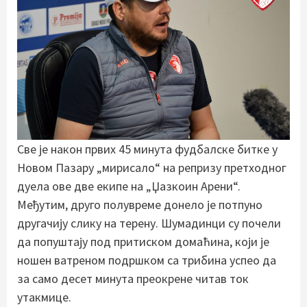
Све је након првих 45 минута фудбалске битке у
Новом Пазару „мирисало“ на репризу претходног
дуела ове две екипе на „Џазкоин Арени“.
Међутим, друго полувреме донело је потпуно
другачију слику на терену. Шумадинци су почели
да попуштају под притиском домаћина, који је
ношен ватреном подршком са трибина успео да
за само десет минута преокрене читав ток
утакмице.