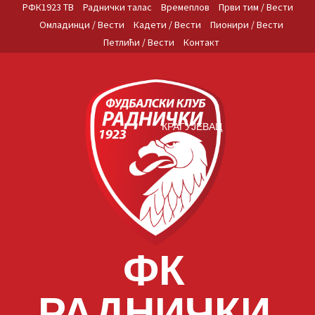
Skip
РФК1923 ТВ
Раднички талас
Времеплов
Први тим / Вести
to
Омладинци / Вести
Кадети / Вести
Пионири / Вести
content
Петлићи / Вести
Контакт
КРАГУЈЕВАЦ
ФК
РАДНИЧКИ