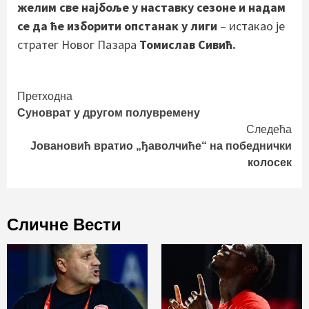
желим све најбоље у наставку сезоне и надам
се да ће изборити опстанак у лиги
– истакао је
стратег Новог Пазара
Томислав Сивић.
Continue
Претходна
Суноврат у другом полувремену
Reading
Следећа
Јовановић вратио „ђаволчиће“ на победнички
колосек
Сличне Вести