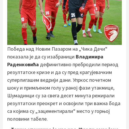
Победа над Новим Пазаром на „Чика Дачи“
показала је да су изабраници
Владимира
Раденковића
дефинитивно пребродили период
резултатске кризе и да су пред крагујевачким
суперлигашем ведрији дани. Упркос почетном
шоку и примљеном голу у раној фази утакмице,
Шумадинци су за свега десет минута режирали
резултатски преокрет и освојили три важна бода
са којима су „зацементирали“ место у горњој
половини табеле.