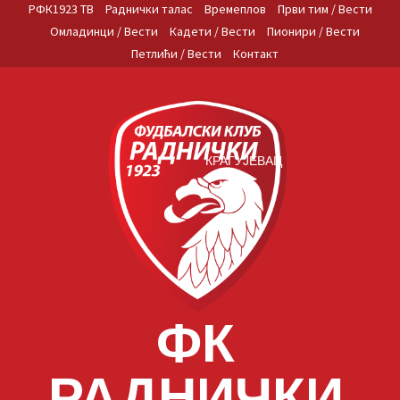
Skip
РФК1923 ТВ
Раднички талас
Времеплов
Први тим / Вести
to
Омладинци / Вести
Кадети / Вести
Пионири / Вести
content
Петлићи / Вести
Контакт
КРАГУЈЕВАЦ
ФК
РАДНИЧКИ