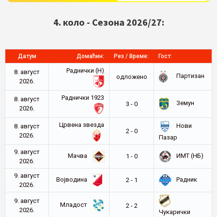
4. коло - Сезона 2026/27:
Датум
Домаћин:
Рез / Време:
Гост:
Раднички (Н)
8. август
Партизан
oдложено
2026.
Раднички 1923
8. август
Земун
3 - 0
2026.
Црвена звезда
Нови
8. август
2 - 0
2026.
Пазар
9. август
Мачва
ИМТ (НБ)
1 - 0
2026.
9. август
Војводина
Радник
2 - 1
2026.
9. август
Младост
2 - 2
2026.
Чукарички