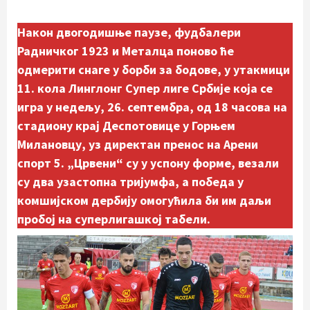
Након двогодишње паузе, фудбалери
Радничког 1923 и Металца поново ће
одмерити снаге у борби за бодове, у утакмици
11. кола Линглонг Супер лиге Србије која се
игра у недељу, 26. септембра, од 18 часова на
стадиону крај Деспотовице у Горњем
Милановцу, уз директан пренос на Арени
спорт 5.
„Црвени“ су у успону форме, везали
су два узастопна тријумфа, а победа у
комшијском дербију омогућила би им даљи
пробој на суперлигашкој табели.