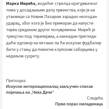
Марка Мирића,
водећег стрелца крагујевачког
тима у досадашњем делу првенства, који је на
утакмици са Новим Пазаром зарадио незгодан
ударац, због кога је био приморан да напусти
терен средином другог полувремена. Мирић је
тренутно под терапијама, а накнадни прегледи
даће одговор на питање ли ће искусни фудбалер
бити у стању да помогне клупским саборцима у
недељом сусрету.
Continue
Претходна
Искусни интернационалац закључио списак
Reading
појачања на „Чика Дачи“
Следећа
Први пораз омладинаца