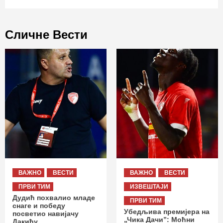
Сличне Вести
ВАЖНО
ВЕСТИ
ВАЖНО
ВЕСТИ
ПРВИ ТИМ
ИЗВЕШТАЈИ
Дудић похвалио младе
ПРВИ ТИМ
снаге и победу
Убедљива премијера на
посветио навијачу
„Чика Дачи”: Моћни
Дакићу