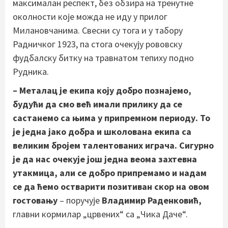
максималан респект, без обзира на тренутне
околности које можда не иду у прилог
Милановчанима. Свесни су тога и у табору
Радничког 1923, па стога очекују рововску
фудбалску битку на травнатом тепиху подно
Рудника.
– Металац је екипа коју добро познајемо,
будући да смо већ имали прилику да се
састанемо са њима у припремном периоду. То
је једна јако добра и школована екипа са
великим бројем талентованих играча. Сигурно
је да нас очекује још једна веома захтевна
утакмица, али се добро припремамо и надам
се да ћемо остварити позитиван скор на овом
гостовању
– поручује
Владимир Раденковић,
главни кормилар „црвених“ са „Чика Даче“.