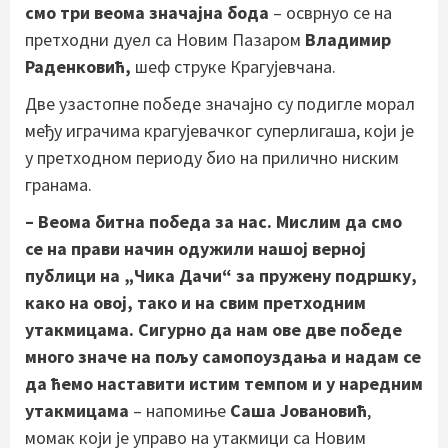
смо три веома значајна бода
– осврнуо се на
претходни дуел са Новим Пазаром
Владимир
Раденковић,
шеф струке Крагујевчана.
Две узастопне победе значајно су подигле морал
међу играчима крагујевачког суперлигаша, који је
у претходном периоду био на прилично ниским
гранама.
– Веома битна победа за нас. Мислим да смо
се на прави начин одужили нашој верној
публици на „Чика Дачи“ за пружену подршку,
како на овој, тако и на свим претходним
утакмицама. Сигурно да нам ове две победе
много значе на пољу самопоуздања и надам се
да ћемо наставити истим темпом и у наредним
утакмицама
– напомиње
Саша Јовановић
,
момак који је управо на утакмици са Новим