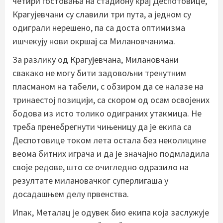
четири гостовања на стадиону крај Деспотовице,
Крагујевчани су славили три пута, а једном су
одиграли нерешено, па са доста оптимизма
ишчекују нови окршај са Милановчанима.
За разлику од Крагујевчана, Милановчани
свакако не могу бити задовољни тренутним
пласманом на табели, с обзиром да се налазе на
тринаестој позицији, са скором од осам освојених
бодова из исто толико одиграних утакмица. Не
треба пренебрегнути чињеницу да је екипа са
Деспотовице током лета остала без неколицине
веома битних играча и да је значајно подмладила
своје редове, што се очигледно одразило на
резултате милановачког суперлигаша у
досадашњем делу првенства.
Ипак, Металац је одувек био екипа која заслужује