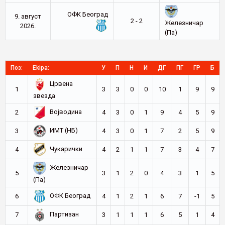
ОФК Београд
9. август
2 - 2
Железничар
2026.
(Па)
Поз:
Ekipa:
У
П
Н
И
ДГ
ПГ
ГР
Б
Црвена
1
3
3
0
0
10
1
9
9
звезда
Војводина
2
4
3
0
1
9
4
5
9
ИМТ (НБ)
3
4
3
0
1
7
2
5
9
Чукарички
4
4
2
1
1
7
3
4
7
Железничар
5
3
1
2
0
4
3
1
5
(Па)
ОФК Београд
6
4
1
2
1
6
7
-1
5
Партизан
7
3
1
1
1
6
5
1
4