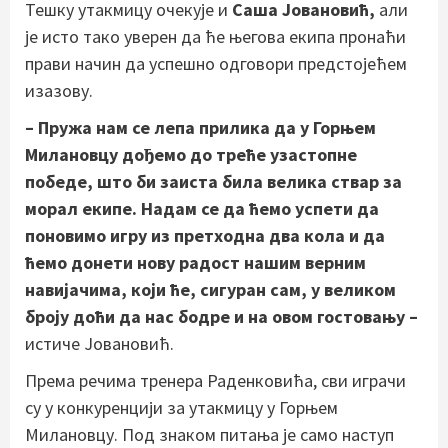
Тешку утакмицу очекује и
Саша Јовановић,
али
је исто тако уверен да ће његова екипа пронаћи
прави начин да успешно одговори предстојећем
изазову.
– Пружа нам се лепа прилика да у Горњем
Милановцу дођемо до треће узастопне
победе, што би заиста била велика ствар за
морал екипе. Надам се да ћемо успети да
поновимо игру из претходна два кола и да
ћемо донети нову радост нашим верним
навијачима, који ће, сигуран сам, у великом
броју доћи да нас бодре и на овом гостовању –
истиче Јовановић.
Према речима тренера Раденковића, сви играчи
су у конкуренцији за утакмицу у Горњем
Милановцу. Под знаком питања је само наступ