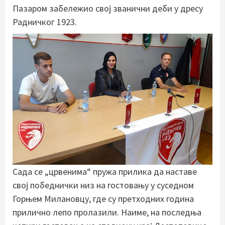
Пазаром забележио свој званични деби у дресу
Радничког 1923.
Сада се „црвенима“ пружа прилика да наставе
свој победнички низ на гостовању у суседном
Горњем Милановцу, где су претходних година
прилично лепо пролазили. Наиме, на последња