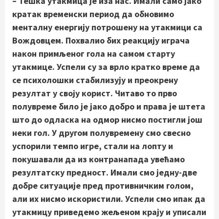
– Тешка утакмица је иза нас. Имали само јако
кратак временски период да обновимо
менталну енергију потрошену на утакмици са
Вождовцем. Похвалио бих реакцију играча
након примљеног гола на самом старту
утакмице. Успели су за врло кратко време да
се психолошки стабилизују и преокрену
резултат у своју корист. Читаво то прво
полувреме било је јако добро и права је штета
што до одласка на одмор нисмо постигли још
неки гол. У другом полувремену смо свесно
успорили темпо игре, стали на лопту и
покушавали да из контранапада увећамо
резултатску предност. Имали смо једну-две
добре ситуације пред противничким голом,
али их нисмо искористили. Успели смо ипак да
утакмицу приведемо жељеном крају и уписали