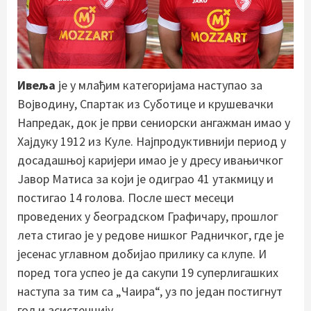
Ивеља
је у млађим категоријама наступао за
Војводину, Спартак из Суботице и крушевачки
Напредак, док је први сениорски ангажман имао у
Хајдуку 1912 из Куле. Најпродуктивнији период у
досадашњој каријери имао је у дресу ивањичког
Јавор Матиса за који је одиграо 41 утакмицу и
постигао 14 голова. После шест месеци
проведених у београдском Графичару, прошлог
лета стигао је у редове нишког Радничког, где је
јесенас углавном добијао прилику са клупе. И
поред тога успео је да сакупи 19 суперлигашких
наступа за тим са „Чаира“, уз по један постигнут
гол и асистенцију.