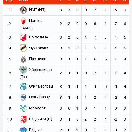
Поз:
Ekipa:
У
П
Н
И
ДГ
ПГ
ГР
Б
ИМТ (НБ)
1
3
3
0
0
7
1
6
9
Црвена
2
2
2
0
0
8
1
7
6
звезда
Војводина
3
3
2
0
1
7
3
4
6
Чукарички
4
3
2
0
1
5
1
4
6
Партизан
5
3
1
1
1
6
5
1
4
Железничар
6
2
1
1
0
2
1
1
4
(Па)
ОФК Београд
7
3
1
1
1
4
5
-1
4
Нови Пазар
8
3
1
1
1
2
4
-2
4
Младост
9
3
0
3
0
1
1
0
3
Раднички (Н)
10
3
1
0
2
2
4
-2
3
Радник
11
2
0
2
0
1
1
0
2