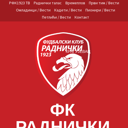
Skip
РФК1923 ТВ
Раднички талас
Времеплов
Први тим / Вести
to
Омладинци / Вести
Кадети / Вести
Пионири / Вести
content
Петлићи / Вести
Контакт
КРАГУЈЕВАЦ
ФК
РАДНИЧКИ