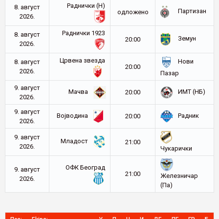
Раднички (Н)
8. август
Партизан
oдложено
2026.
Раднички 1923
8. август
Земун
20:00
2026.
Црвена звезда
Нови
8. август
20:00
2026.
Пазар
9. август
Мачва
ИМТ (НБ)
20:00
2026.
9. август
Војводина
Радник
20:00
2026.
9. август
Младост
21:00
2026.
Чукарички
ОФК Београд
9. август
21:00
Железничар
2026.
(Па)