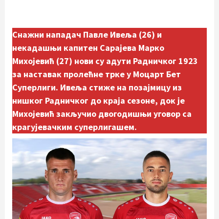
Снажни нападач Павле Ивеља (26) и
некадашњи капитен Сарајева Марко
Михојевић (27) нови су адути Радничког 1923
за наставак пролећне трке у Моцарт Бет
Суперлиги. Ивеља стиже на позајмицу из
нишког Радничког до краја сезоне, док је
Михојевић закључио двогодишњи уговор са
крагујевачким суперлигашем.