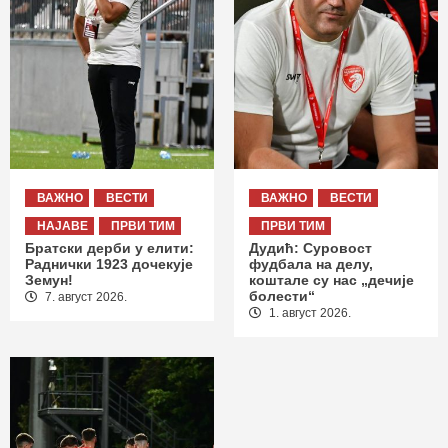
ВАЖНО
ВЕСТИ
ВАЖНО
ВЕСТИ
НАЈАВЕ
ПРВИ ТИМ
ПРВИ ТИМ
Братски дерби у елити:
Дудић: Суровост
Раднички 1923 дочекује
фудбала на делу,
Земун!
коштале су нас „дечије
болести“
7. август 2026.
1. август 2026.