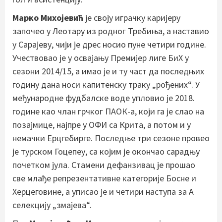
Марко Михојевић
је своју играчку каријеру
започео у Леотару из родног Требиња, а наставио
у Сарајеву, чији је дрес носио пуне четири године.
Учествовао је у освајању Премијер лиге БиХ у
сезони 2014/15, а имао је и ту част да последњих
годину дана носи капитенску траку „рођених“. У
међународне фудбалске воде упловио је 2018.
године као члан грчког ПАОК-а, који га је слао на
позајмице, најпре у ОФИ са Крита, а потом и у
немачки Ерцгебирге. Последње три сезоне провео
је турском Гоцепеу, са којим је окончао сарадњу
почетком јула. Стамени дефанзивац је прошао
све млађе репрезентативне категорије Босне и
Херцеговине, а уписао је и четири наступа за А
селекцију „змајева“.