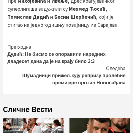
Пре
Михојевића
и
Ивеље,
дрес крагујевачког
суперлигаша задужили су
Мехмед Ћосић,
Томислав Дадић
и
Бесим Шербечић
, који је
стигао на једногодишњу позајмицу из Сарајева.
Continue
Претходна
Дудић: Не бисмо се опоравили наредних
Reading
двадесет дана да је на крају било 3:3
Следећа
Шумадинци прижељкују репризу пролећне
премијере против Новосађана
Сличне Вести