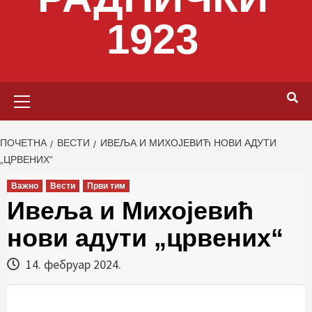
1923
Primary
Menu
ПОЧЕТНА
ВЕСТИ
ИВЕЉА И МИХОЈЕВИЋ НОВИ АДУТИ
„ЦРВЕНИХ“
Важно
Вести
Први тим
Ивеља и Михојевић
нови адути „црвених“
14. фебруар 2024.