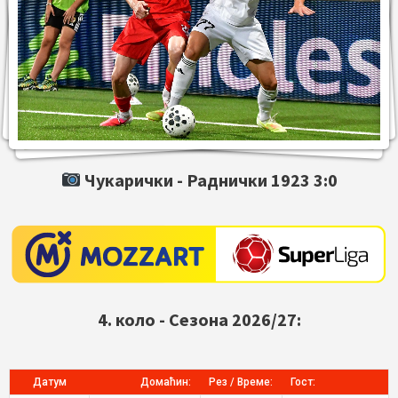
Чукарички -
Раднички 1923
3:0
4. коло - Сезона 2026/27:
Датум
Домаћин:
Рез / Време:
Гост: