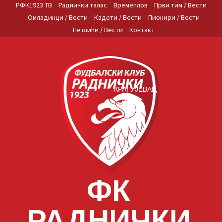
Skip
РФК1923 ТВ
Раднички талас
Времеплов
Први тим / Вести
to
Омладинци / Вести
Кадети / Вести
Пионири / Вести
content
Петлићи / Вести
Контакт
КРАГУЈЕВАЦ
ФК
РАДНИЧКИ