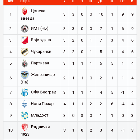
Поз:
Ekipa:
У
П
Н
И
ДГ
ПГ
ГР
Б
Црвена
1
3
3
0
0
10
1
9
9
звезда
ИМТ (НБ)
2
3
3
0
0
7
1
6
9
Војводина
3
3
2
0
1
7
3
4
6
Чукарички
4
3
2
0
1
5
1
4
6
Партизан
5
3
1
1
1
6
5
1
4
Железничар
6
2
1
1
0
2
1
1
4
(Па)
ОФК Београд
7
3
1
1
1
4
5
-1
4
Нови Пазар
8
4
1
1
2
2
6
-4
4
Младост
9
3
0
3
0
1
1
0
3
Раднички
10
3
1
0
2
3
4
-1
3
1923