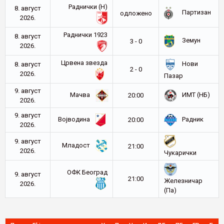
Раднички (Н)
8. август
Партизан
oдложено
2026.
Раднички 1923
8. август
Земун
3 - 0
2026.
Црвена звезда
Нови
8. август
2 - 0
2026.
Пазар
9. август
Мачва
ИМТ (НБ)
20:00
2026.
9. август
Војводина
Радник
20:00
2026.
9. август
Младост
21:00
2026.
Чукарички
ОФК Београд
9. август
21:00
Железничар
2026.
(Па)