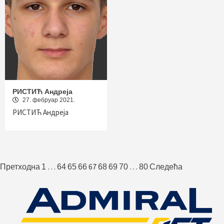
РИСТИЋ Андреја
27. фебруар 2021.
РИСТИЋ Андреја
Пагинација
…
67
…
Претходна
1
64
65
66
68
69
70
80
Следећа
чланака