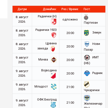
Датум
Домаћин:
Рез / Време:
Гост:
Раднички (Н)
8. август
oдложено
2026.
Партизан
Раднички 1923
8. август
Земун
20:00
2026.
Црвена
Нови
8. август
20:00
звезда
2026.
Пазар
ИМТ
9. август
Мачва
20:00
2026.
(НБ)
Војводина
9. август
Радник
20:00
2026.
9. август
Младост
21:00
2026.
Чукарички
ОФК Београд
9. август
21:00
Железничар
2026.