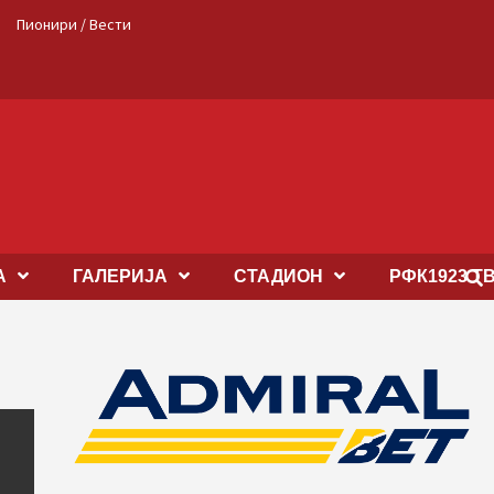
Пионири / Вести
А
ГАЛЕРИЈА
СТАДИОН
РФК1923 Т