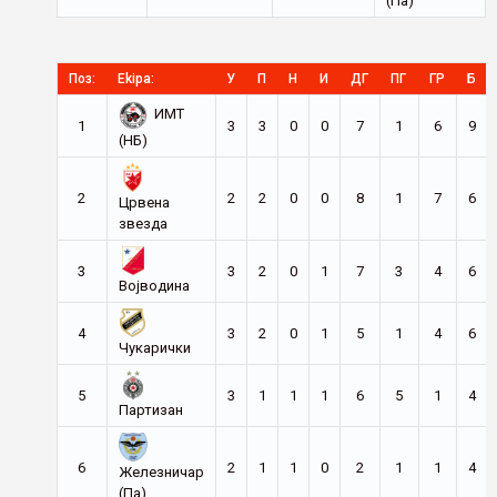
(Па)
Поз:
Ekipa:
У
П
Н
И
ДГ
ПГ
ГР
Б
ИМТ
1
3
3
0
0
7
1
6
9
(НБ)
2
2
2
0
0
8
1
7
6
Црвена
звезда
3
3
2
0
1
7
3
4
6
Војводина
4
3
2
0
1
5
1
4
6
Чукарички
5
3
1
1
1
6
5
1
4
Партизан
6
2
1
1
0
2
1
1
4
Железничар
(Па)