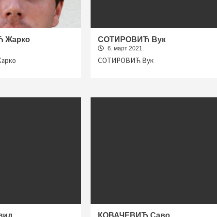
 Жарко
СОТИРОВИЋ Вук
6. март 2021.
арко
СОТИРОВИЋ Вук
вид
КОВАЧЕВИЋ Саво