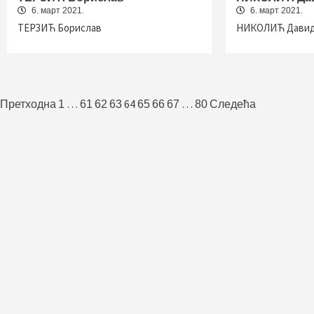
6. март 2021.
6. март 2021.
ТЕРЗИЋ Борислав
НИКОЛИЋ Дави
Пагинација
…
64
…
Претходна
1
61
62
63
65
66
67
80
Следећа
чланака