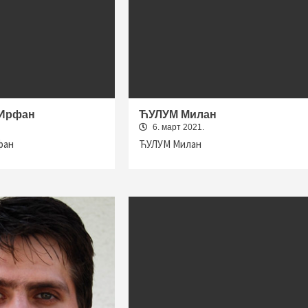
Ирфан
ЋУЛУМ Милан
6. март 2021.
фан
ЋУЛУМ Милан