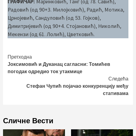
ГРАФИЧАР:
Маринковић, Танг (од 78. Савић),
Радовић (од 90+3. Милојковић), Радић, Мотика,
Црнојевић, Сандуловић (од 53. Гојков),
Димитријевић (од 90+4. Стојановић), Николић,
Мекензи (од 61. Лолић), Цветковић.
Continue
Претходна
Јоксимовић и Дуканац сагласни: Томићев
Reading
погодак одредио ток утакмице
Следећа
Стефан Чупић појачао конкуренцију међу
стативама
Сличне Вести