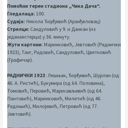
Помоћни терен стадиона „Чика Дача“.
Гледалаца:
100.
Судија:
Никола Ђорђевић (Аранђеловац)
Стрелци:
Сандуловић у 9. и Данкан (из
једанаестерца) у 36. минуту.
Жути картони:
Маринковић, Јевтовић (Раднички
1923), Танг, Радовић, Сандуловић, Цветковић
(Графичар).
РАДНИЧКИ 1923
: Лешњак, Ђорђевић, Шурлан (од
46. А. Ристић), Букумира (од 64. Половина),
Томовић, Перовић, Марисављевић (од 64.
Пантовић), Маринковић, Милетић (од 46.
Радоњић), Милојевић, Петровић (од 77.
Јевтовић).