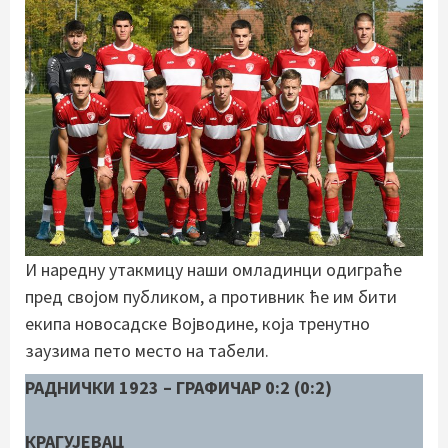
И наредну утакмицу наши омладинци одиграће
пред својом публиком, а противник ће им бити
екипа новосадске Војводине, која тренутно
заузима пето место на табели.
РАДНИЧКИ 1923 – ГРАФИЧАР 0:2 (0:2)
КРАГУЈЕВАЦ