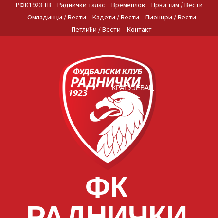
Skip
РФК1923 ТВ
Раднички талас
Времеплов
Први тим / Вести
to
Омладинци / Вести
Кадети / Вести
Пионири / Вести
content
Петлићи / Вести
Контакт
КРАГУЈЕВАЦ
ФК
РАДНИЧКИ