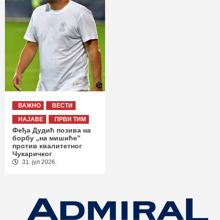
ВАЖНО
ВЕСТИ
НАЈАВЕ
ПРВИ ТИМ
Феђа Дудић позива на
борбу „на мишиће”
против квалитетног
Чукаричког
31. јул 2026.