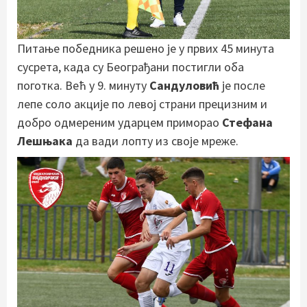
Питање победника решено је у првих 45 минута
сусрета, када су Београђани постигли оба
поготка. Већ у 9. минуту
Сандуловић
је после
лепе соло акције по левој страни прецизним и
добро одмереним ударцем приморао
Стефана
Лешњака
да вади лопту из своје мреже.