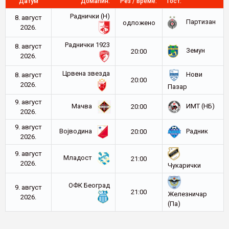
Датум
Домаћин:
Рез / Време:
Гост:
Раднички (Н)
8. август
Партизан
oдложено
2026.
Раднички 1923
8. август
Земун
20:00
2026.
Црвена звезда
Нови
8. август
20:00
2026.
Пазар
9. август
Мачва
ИМТ (НБ)
20:00
2026.
9. август
Војводина
Радник
20:00
2026.
9. август
Младост
21:00
2026.
Чукарички
ОФК Београд
9. август
21:00
Железничар
2026.
(Па)