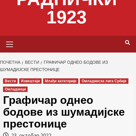
1923
Primary
Menu
ПОЧЕТНА
ВЕСТИ
ГРАФИЧАР ОДНЕО БОДОВЕ ИЗ
ШУМАДИЈСКЕ ПРЕСТОНИЦЕ
Вести
Извештаји
Млађе категорије
Омладинска лига Србије
Омладинци
Графичар однео
бодове из шумадијске
престонице
23. октобар 2022.