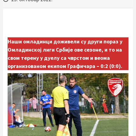
Наши омладинци доживели су други пораз у
Омладинској лиги Србије ове сезоне, и то на
свом терену у дуелу са чврстом и веома
организованом екипом Графичара – 0:2 (0:0).