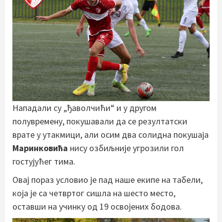
Нападали су „ђаволчићи“ и у другом
полувремену, покушавали да се резултатски
врате у утакмици, али осим два солидна покушаја
Маринковића
нису озбиљније угрозили гол
гостујућег тима.
Овај пораз условио је пад наше екипе на табели,
која је са четвртог сишла на шесто место,
оставши на учинку од 19 освојених бодова.