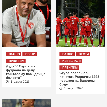
ВАЖНО
ВЕСТИ
ВАЖНО
ВЕСТИ
ПРВИ ТИМ
ИЗВЕШТАЈИ
Дудић: Суровост
ПРВИ ТИМ
фудбала на делу,
Скупо плаћен лош
коштале су нас „дечије
почетак: Раднички 1923
болести“
поражен на Бановом
1. август 2026.
брду
1. август 2026.