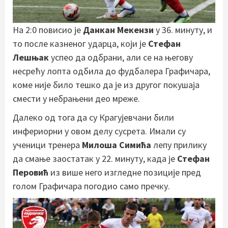
На 2:0 повисио је
Данкан Мекензи
у 36. минуту, и
то после казненог ударца, који је
Стефан
Лешњак
успео да одбрани, али се на његову
несрећу лопта одбила до фудбалера Графичара,
коме није било тешко да је из другог покушаја
смести у небрањени део мреже.
Далеко од тога да су Крагујевчани били
инфериорни у овом делу сусрета. Имали су
ученици тренера
Милоша Симића
лепу прилику
да смање заостатак у 22. минуту, када је
Стефан
Перовић
из више него изгледне позиције пред
голом Графичара погодио само пречку.