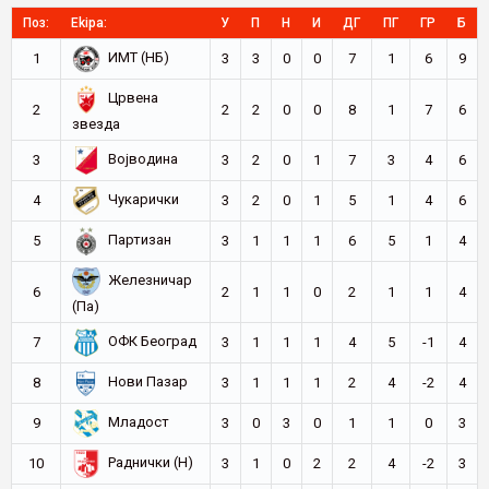
Поз:
Ekipa:
У
П
Н
И
ДГ
ПГ
ГР
Б
ИМТ (НБ)
1
3
3
0
0
7
1
6
9
Црвена
2
2
2
0
0
8
1
7
6
звезда
Војводина
3
3
2
0
1
7
3
4
6
Чукарички
4
3
2
0
1
5
1
4
6
Партизан
5
3
1
1
1
6
5
1
4
Железничар
6
2
1
1
0
2
1
1
4
(Па)
ОФК Београд
7
3
1
1
1
4
5
-1
4
Нови Пазар
8
3
1
1
1
2
4
-2
4
Младост
9
3
0
3
0
1
1
0
3
Раднички (Н)
10
3
1
0
2
2
4
-2
3