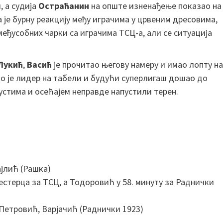
, а судија
Остраћ
ан
ин
на опште изненађење показао на
 је бурну реакцију међу играчима у црвеним дресовима,
 међусобних чарки са играчима ТСЦ-а, али се ситуација
Лукић
,
Васић
је прочитао његову намеру и имао лопту на
ако је лидер на табели и будући суперлигаш дошао до
у устима и осећајем неправде напустили терен.
јлић (Рашка)
аестерца за ТСЦ, а Тодоровић у 58. минуту за Раднички
 Петровић, Варјачић (Раднички 1923)