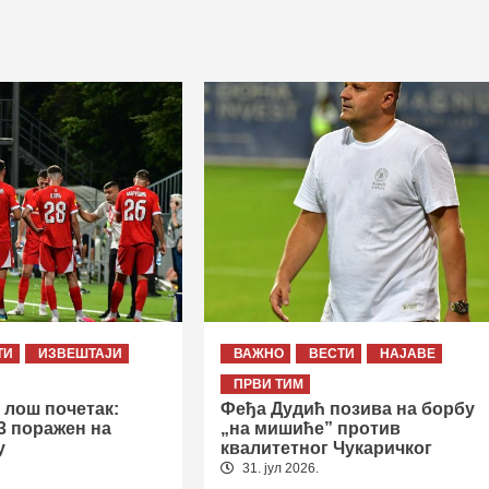
ТИ
ИЗВЕШТАЈИ
ВАЖНО
ВЕСТИ
НАЈАВЕ
ПРВИ ТИМ
 лош почетак:
Феђа Дудић позива на борбу
3 поражен на
„на мишиће” против
у
квалитетног Чукаричког
31. јул 2026.