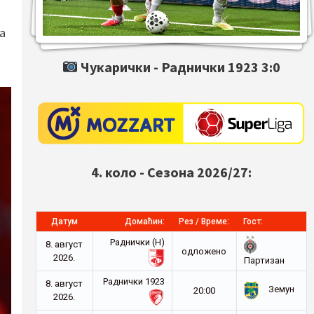
а
Чукарички -
Раднички 1923
3:0
4. коло - Сезона 2026/27:
Датум
Домаћин:
Рез / Време:
Гост:
Раднички (Н)
8. август
oдложено
2026.
Партизан
Раднички 1923
8. август
Земун
20:00
2026.