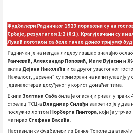
Фудбалери Радничког 1923 поражени су на гостов
Србије, резултатом 1:2 (0:1). Крагујевчани су им
Лукић поготком са беле тачке
донео
тријумф буд
Раднички је на мегдан лидеру изашао значајно осла
Раичевић, Александар Поповић, Миле Вујасин
и
Ж
екипа
Дејана Николића
и са другог узастопног гост
Нажалост, „црвени“ су приморани на капитулацију у 
једанаестерца досуђеног у корист домаћег тима.
Екипа
Золтана Саба
била је опаснији ривал у првих
стрелац ТСЦ-а
Владимир Силађи
запретио је у два 
послужио лоптом
Норберт
а
Пинтор
а
, који је утрч
матирао
Стефана Васића.
Наставили су фудбалери из Бачке Тополе да атакују 