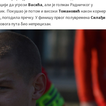
ицији да угрози
Васића
, али је голман Радничког у
ник. Покушао је потом и високи
Томановић
након корнер
не, погодила пречку. У финишу првог полувремена
Силађи
и овога пута био непрецизан.