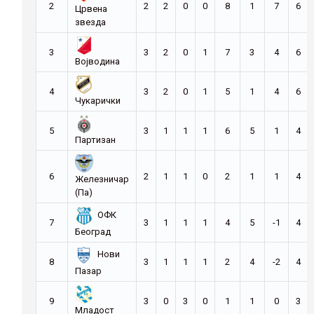
2
2
2
0
0
8
1
7
6
Црвена
звезда
3
3
2
0
1
7
3
4
6
Војводина
4
3
2
0
1
5
1
4
6
Чукарички
5
3
1
1
1
6
5
1
4
Партизан
6
2
1
1
0
2
1
1
4
Железничар
(Па)
ОФК
7
3
1
1
1
4
5
-1
4
Београд
Нови
8
3
1
1
1
2
4
-2
4
Пазар
9
3
0
3
0
1
1
0
3
Младост