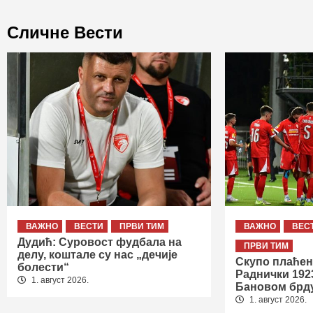
Сличне Вести
ВАЖНО
ВЕСТИ
ПРВИ ТИМ
ВАЖНО
ВЕС
Дудић: Суровост фудбала на
ПРВИ ТИМ
делу, коштале су нас „дечије
Скупо плаћен
болести“
Раднички 192
1. август 2026.
Бановом брд
1. август 2026.