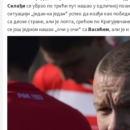
Силађи
се убрзо по трећи пут нашао у одличној поз
ситуацији „један на један“ успео да изађе као побед
са десне стране, али је лопта, срећом по Крагујевча
се још једном нашао „очи у очи“ са
Васићем
, али је 