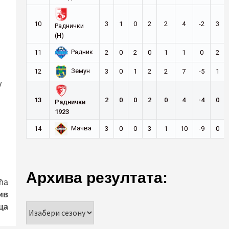
10
3
1
0
2
2
4
-2
3
Раднички
(Н)
Радник
11
2
0
2
0
1
1
0
2
Земун
12
3
0
1
2
2
7
-5
1
у
13
2
0
0
2
0
4
-4
0
Раднички
1923
Мачва
14
3
0
0
3
1
10
-9
0
Архива резултата:
ћа
ив
ца