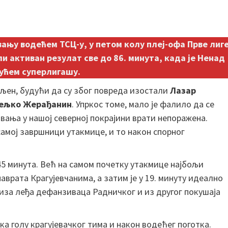
ању водећем ТСЦ-у, у петом колу плеј-офа Прве лиг
али активан резулат све до 86. минута, када је Ненад
ућем суперлигашу.
бљен, будући да су због повреда изостали
Лазар
ељко Жерађанин
. Упркос томе, мало је фалило да се
овања у нашој северној покрајини врати непоражена.
самој завршници утакмице, и то након спорног
 45 минута. Већ на самом почетку утакмице најбољи
наврата Крагујевчанима, а затим је у 19. минуту идеално
ао иза леђа дефанзиваца Радничког и из другог покушаја
ка голу крагујевачког тима и након водећег поготка.