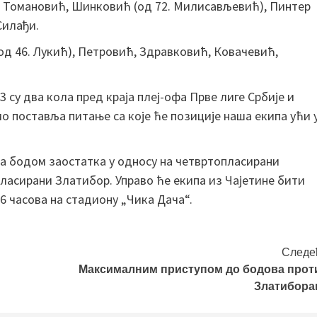
, Томановић, Шинковић (од 72. Милисављевић), Пинтер
Силађи.
од 46. Лукић), Петровић, Здравковић, Ковачевић,
су два кола пред краја плеј-офа Прве лиге Србије и
о поставља питање са које ће позиције наша екипа ући 
са бодом заостатка у односу на четвртопласирани
ласирани Златибор. Управо ће екипа из Чајетине бити
16 часова на стадиону „Чика Дача“.
Следе
Mаксималним приступом до бодова прот
Златибора