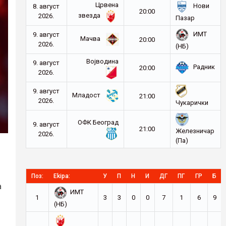
Црвена
Нови
8. август
20:00
звезда
2026.
Пазар
ИМТ
9. август
Мачва
20:00
2026.
(НБ)
Војводина
9. август
Радник
20:00
2026.
9. август
Младост
21:00
2026.
Чукарички
ОФК Београд
9. август
21:00
Железничар
2026.
(Па)
Поз:
Ekipa:
У
П
Н
И
ДГ
ПГ
ГР
Б
а
ИМТ
1
3
3
0
0
7
1
6
9
(НБ)