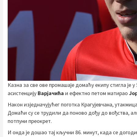
Казна за све ове промашаје домаћу екипу стигла је у 
асистенцију
Варјачића
и ефектно петом матирао
Јо
Након изједначујућег поготка Крагујевчана, утакмиц
Домаћи су се трудили да поново дођу до вођства, а
потпуни преокрет.
И онда је дошао тај кључни 86. минут, када се догод