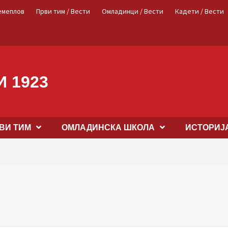
емеплов
Први тим / Вести
Омладинци / Вести
Кадети / Вести
 1923
ВИ ТИМ
OМЛАДИНСКА ШКОЛА
ИСТОРИЈ