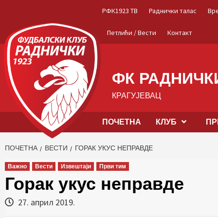
Skip
РФК1923 ТВ
Раднички талас
Вр
to
content
Петлићи / Вести
Контакт
ФК РАДНИЧКИ
КРАГУЈЕВАЦ
ПОЧЕТНА
КЛУБ
ПР
ПОЧЕТНА
ВЕСТИ
ГОРАК УКУС НЕПРАВДЕ
Важно
Вести
Извештаји
Први тим
Горак укус неправде
27. април 2019.