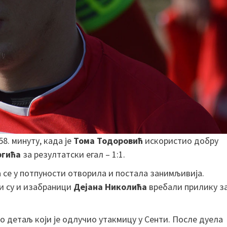
58. минуту, када је
Тома Тодоровић
искористио добру
ргића
за резултатски егал – 1:1.
а се у потпуности отворила и постала занимљивија.
ли су и изабраници
Дејана Николића
вребали прилику з
ио детаљ који је одлучио утакмицу у Сенти. После дуела