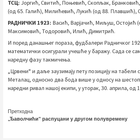
ТСЦ:
Јоргић, Свитић, Поњевић, Скопљак, Бранковић
(од 65. Галић), Милићевић, Лукић (од 88. Плавшић), 
РАДНИЧКИ 1923:
Васић, Варјачић, Миљуш, Остојић (
Максимовић, Тодоровић, Илић, Димитрић.
И поред данашњег пораза, фудбалери Радничког 1923 
математички осигурали учешће у баражу. Сада се сам
наредну фазу такмичења.
„Црвени“ и даље заузимају пету позицију на табели 
Металац, односно два бода више у односу на шестоп
наредни ривал нашој екипи, у уторак, 30. априла, од 
Continue
Претходна
„Ђаволчићи“ распуцани у другом полувремену
Reading