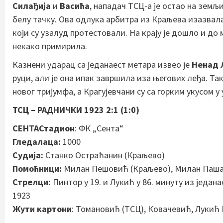
Силађија
и
Васића
, нападач ТСЦ-а је остао на земљи
белу тачку. Ова одлука арбитра из Краљева изазвала
који су узалуд протестовали. На крају је дошло и до
некако примирила.
Казнени ударац са једанаест метара извео је
Ненад 
руци, али је она ипак завршила иза његових леђа. Т
новог тријумфа, а Крагујевчани су са горким укусом 
ТСЦ – РАДНИЧКИ 1923 2:1 (1:0
)
СЕНТА
Стадион
: ФК „Сента“
Гледалаца:
1000
Судија:
Станко Остраћанин (Краљево)
Помоћници:
Милан Пешовић (Краљево), Милан Паша
Стрелци:
Пинтор у 19. и Лукић у 86. минуту из један
1923
Жути картони
: Томановић (ТСЦ), Ковачевић, Лукић