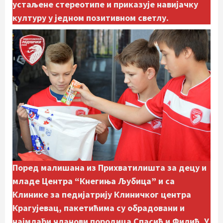
устаљене стереотипе и приказује навијачку
културу у једном позитивном светлу.
Поред малишана из Прихватилишта за децу и
младе Центра “Кнегиња Љубица” и са
Клинике за педијатрију Клиничког центра
Крагујевац, пакетићима су обрадовани и
најмлађи чланови породица Спасић и Филић. У