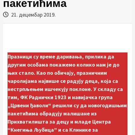
пакетићима
21. децембар 2019.
Празници су време даривања, прилика да
другим особама покажемо колико нам је до
њих стало. Као по обичају, празничним
чаролијама највише се радују деца, која са
нестрпљењем ишчекују поклоне. У складу са
тим, ФК Раднички 1923 и навијачка група
„Црвени ђаволи“ решили су да новогодишњим
пакетићима обрадују малишане из
Прихватилишта за децу и младе Центра
“Кнегиња Љубица” и са Клинике за