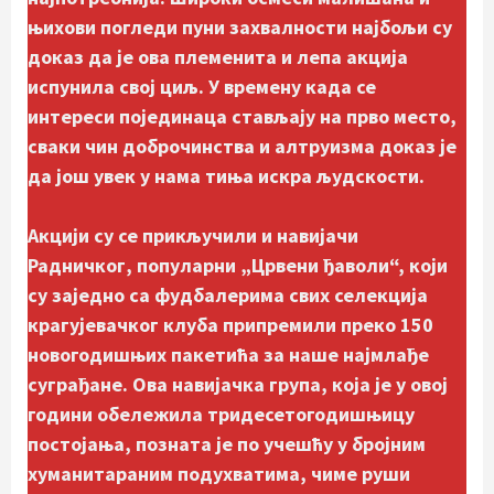
њихови погледи пуни захвалности најбољи су
доказ да је ова племенита и лепа акција
испунила свој циљ. У времену када се
интереси појединаца стављају на прво место,
сваки чин доброчинства и алтруизма доказ је
да још увек у нама тиња искра људскости.
Акцији су се прикључили и навијачи
Радничког, популарни „Црвени ђаволи“, који
су заједно са фудбалерима свих селекција
крагујевачког клуба припремили преко 150
новогодишњих пакетића за наше најмлађе
суграђане. Ова навијачка група, која је у овој
години обележила тридесетогодишњицу
постојања, позната је по учешћу у бројним
хуманитараним подухватима, чиме руши