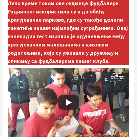
Лепо време током ове седмице фудбалери
Радничког искористили су и да обиђу
крагујевачке паркове, где су такође делили
пакетиће нашим најмлађим суграђанима. Овај
изненадни гест изазвао је одушевљење међу
крагујевачким малишанима и њиховим
родитељима, који су уживали у дружењу и
сликању са фудбалерима нашег клуба.