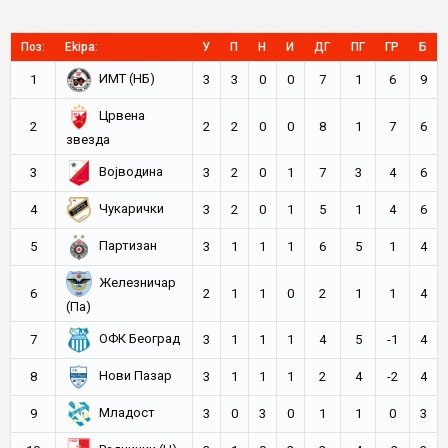
Поз:
Ekipa:
У
П
Н
И
ДГ
ПГ
ГР
Б
ИМТ (НБ)
1
3
3
0
0
7
1
6
9
Црвена
2
2
2
0
0
8
1
7
6
звезда
Војводина
3
3
2
0
1
7
3
4
6
Чукарички
4
3
2
0
1
5
1
4
6
Партизан
5
3
1
1
1
6
5
1
4
Железничар
6
2
1
1
0
2
1
1
4
(Па)
ОФК Београд
7
3
1
1
1
4
5
-1
4
Нови Пазар
8
3
1
1
1
2
4
-2
4
Младост
9
3
0
3
0
1
1
0
3