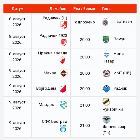
Датум
Домаћин:
Рез / Време:
Гост:
Раднички (Н)
8. август
Партизан
oдложено
2026.
Раднички 1923
8. август
Земун
20:00
2026.
Црвена звезда
Нови
8. август
20:00
2026.
Пазар
9. август
Мачва
ИМТ (НБ)
20:00
2026.
9. август
Војводина
Радник
20:00
2026.
9. август
Младост
21:00
2026.
Чукарички
ОФК Београд
9. август
21:00
Железничар
2026.
(Па)