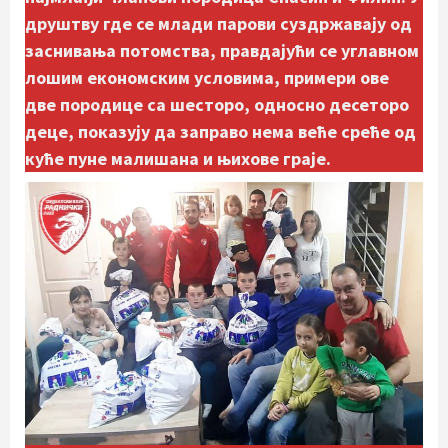
друштву где се млади парови суздржавају од
заснивања потомства, правдајући се углавном
лошим економским условима, примери ове
две породице са шесторо, односно десеторо
деце, показују да заправо нема веће среће од
куће пуне малишана и њихове граје.