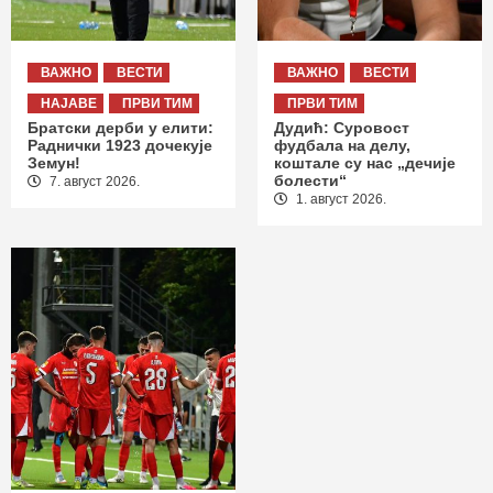
ВАЖНО
ВЕСТИ
ВАЖНО
ВЕСТИ
НАЈАВЕ
ПРВИ ТИМ
ПРВИ ТИМ
Братски дерби у елити:
Дудић: Суровост
Раднички 1923 дочекује
фудбала на делу,
Земун!
коштале су нас „дечије
болести“
7. август 2026.
1. август 2026.