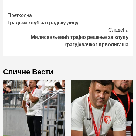
Continue
Претходна
Градски клуб за градску децу
Reading
Следећа
Милисављевић трајно решење за клупу
крагујевачког прволигаша
Сличне Вести