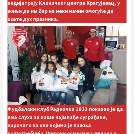
педијатрију Клиничког центра Крагујевац, у
жељи да им бар на неки начин омогуће да
осете дух празника.
Фудбалски клуб Раднички 1923 показао je да
има слуха за наше најмлађе суграђане,
нарочито за оне којима је пажња
најпотребнија. Широки осмеси малишана и