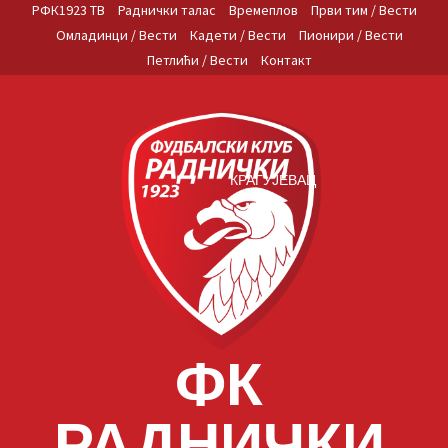
Skip
РФК1923 ТВ
Раднички талас
Времеплов
Први тим / Вести
to
Омладинци / Вести
Кадети / Вести
Пионири / Вести
content
Петлићи / Вести
Контакт
КРАГУЈЕВАЦ
ФК
РАДНИЧКИ