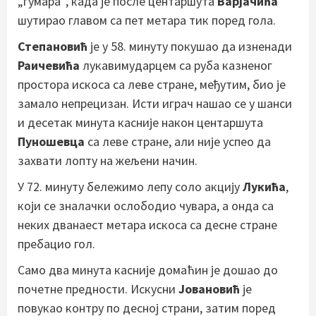
„гумара“, када је после центаршута
Варјачића
шутирао главом са пет метара тик поред гола.
Степановић
је у 58. минуту покушао да изненади
Раичевића
лукавимударцем са руба казненог
простора искоса са леве стране, међутим, био је
замало непрецизан. Исти играч нашао се у шанси
и десетак минута касније након центаршута
Пуношевца
са леве стране, али није успео да
захвати лопту на жељени начин.
У 72. минуту бележимо лепу соло акцију
Лукића
,
који се зналачки ослободио чувара, а онда са
неких дванаест метара искоса са десне стране
пребацио гол.
Само два минута касније домаћин је дошао до
почетне предности. Искусни
Јовановић
је
повукао контру по десној страни, затим поред