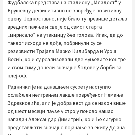
Фудбалска представа на стадиону „Младост“ у
Крушевцу дефинитивно не завређује позитивну
оцену. Једноставно, није било ту превише детаља
вредних пажње и све је од самог старта
„мирисало“ на утакмицу без голова. Ипак, да до
таквог исхода не дође, побринули су се
резервисти Трајала Марко Килибарда и Урош
Весић, који су реализовали две муњевите контре
и свом тиму донели значајне бодове у борби за
плеј-оф.
Раднички је на данашњем сусрету наступио
ослабљен неиграњем лакше повређеног Немање
Здравковића, али је добра вест да се након више
од шест месеци паузе у строју поново нашао
нападач Александар Димитрић, који ће сигурно
представљати значајно појачање за екипу Дејана