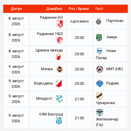
Датум
Домаћин:
Рез / Време:
Гост:
Раднички (Н)
8. август
Партизан
oдложено
2026.
Раднички 1923
8. август
Земун
20:00
2026.
Црвена звезда
Нови
8. август
20:00
2026.
Пазар
9. август
Мачва
ИМТ (НБ)
20:00
2026.
9. август
Војводина
Радник
20:00
2026.
9. август
Младост
21:00
2026.
Чукарички
ОФК Београд
9. август
21:00
Железничар
2026.
(Па)