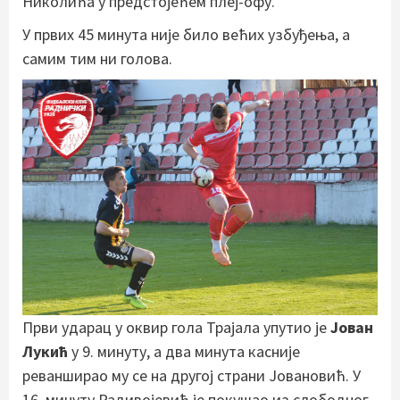
Николића у предстојећем плеј-офу.
У првих 45 минута није било већих узбуђења, а
самим тим ни голова.
Први ударац у оквир гола Трајала упутио је
Јован
Лукић
у 9. минуту, а два минута касније
реванширао му се на другој страни Јовановић. У
16. минуту Радивојевић је покушао из слободног