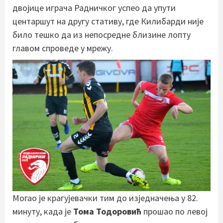
двојице играча Радничког успео да упути
центаршут на другу стативу, где Килибарди није
било тешко да из непосредне близине лопту
главом спроведе у мрежу.
Могао је крагујевачки тим до изједначења у 82.
минуту, када је
Тома Тодоровић
прошао по левој