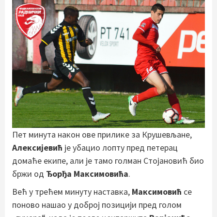
Пет минута након ове прилике за Крушевљане,
Алексијевић
је убацио лопту пред петерац
домаће екипе, али је тамо голман Стојановић био
бржи од
Ђорђа Максимовића
.
Већ у трећем минуту наставка,
Максимовић
се
поново нашао у доброј позицији пред голом