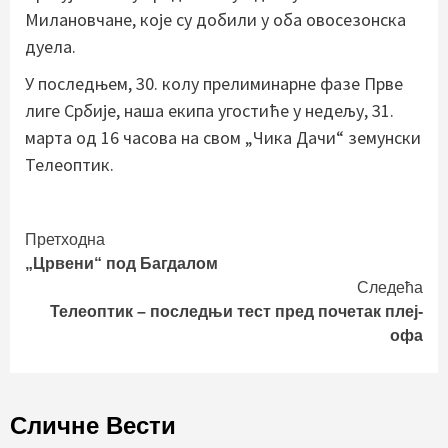
Милановчане, које су добили у оба овосезонска
дуела.
У последњем, 30. колу прелиминарне фазе Прве
лиге Србије, наша екипа угостиће у недељу, 31.
марта од 16 часова на свом „Чика Дачи“ земунски
Телеоптик.
Continue
Претходна
„Црвени“ под Багдалом
Reading
Следећа
Телеоптик – последњи тест пред почетак плеј-
офа
Сличне Вести