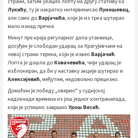
страни, затим убацио лопту на другу стативу ка
Лукићу
, ту је накратко интервенисао
Пуношевац
,
али само до
Варјачића
, који је из трка шутирао
мало изнад пречке.
Минут пре краја регуларног дела утакмице,
досуђен је слободан ударац за Крагујевчане на
левој страни терена, који је извео
Варјачић
.
Лопта је дошла до
Ковачевића
, чији ударац је
изблокиран, да би у наставку акције шутирао и
Алексијевић
, међутим, недовољно прецизно.
Домаћин је победу „оверио“ у судијској
надокнади времена из још једног контранапада,
који је успешно завршио
Урош Весић.