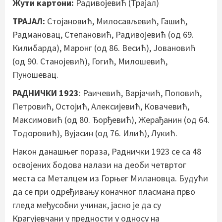
Жути картони:
Радивојевић (Трајал)
ТРАЈАЛ:
Стојановић, Милосављевић, Гашић,
Радмановац, Степановић, Радивојевић (од 69.
Килибарда), Маронг (од 86. Весић), Јовановић
(од 90. Станојевић), Гогић, Милошевић,
Пуношевац.
РАДНИЧКИ 1923
: Раичевић, Варјачић, Поповић,
Петровић, Остојић, Алексијевић, Ковачевић,
Максимовић (од 80. Ђорђевић), Жерађанин (од 64.
Тодоровић), Вујасин (од 76. Илић), Лукић.
Након данашњег пораза, Раднички 1923 се са 48
освојених бодова налази на деоби четвртог
места са Металцем из Горњег Милановца. Будући
да се при одређивању коначног пласмана прво
гледа међусобни учинак, јасно је да су
Крагујевчани у предности у односу на