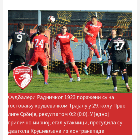
Фудбалери Радничког 1923 поражени су на
гостовању крушевачком Трајалу у 29. колу Прве
лиге Србије, резултатом 0:2 (0:0). У једној
прилично мирној, егал утакмици, пресудила су
два гола Крушевљана из контранапада.