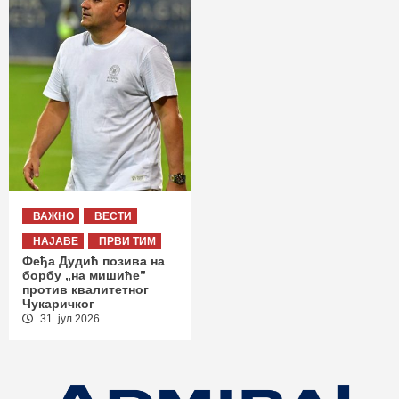
ВАЖНО
ВЕСТИ
НАЈАВЕ
ПРВИ ТИМ
Феђа Дудић позива на
борбу „на мишиће”
против квалитетног
Чукаричког
31. јул 2026.