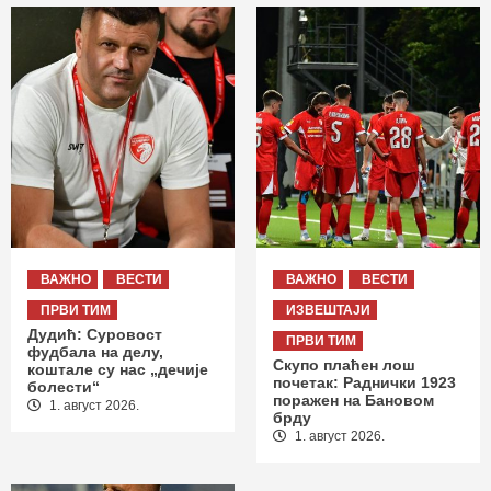
ВАЖНО
ВЕСТИ
ВАЖНО
ВЕСТИ
ПРВИ ТИМ
ИЗВЕШТАЈИ
Дудић: Суровост
ПРВИ ТИМ
фудбала на делу,
Скупо плаћен лош
коштале су нас „дечије
почетак: Раднички 1923
болести“
поражен на Бановом
1. август 2026.
брду
1. август 2026.