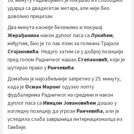
ударца са двадесетак метара, али није био
довољно прецизан.
Два минута касније бележимо и покушај
Жерађанина
након дуплог паса са
Лукићем
,
међутим, био је то лак плен за голмана Трајала
Стојановића
. Недуго затим се у доброј позицији
пред голом Радничког нашао
Степановић
, који је
шутирао право у
Раичевића
.
Домаћин је најозбиљније запретио у 25. минуту,
када је
Осман Маронг
одузео лопту
фудбалерима Радничког на средини и након
дуплог паса са
Ивицом Јовановићем
дошао у
изгледну позицију да угрози
Раичевића
, али је
уследила слаба завршница интернационалца из
Гамбије.