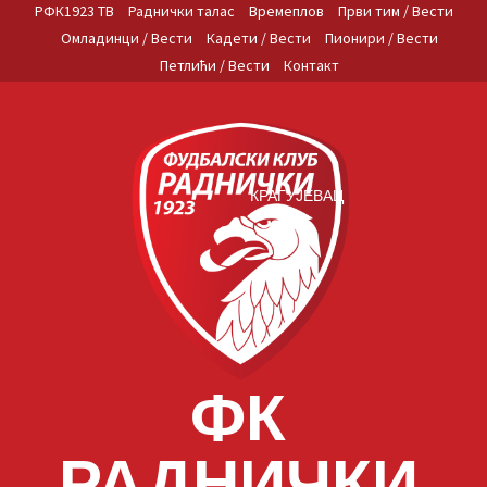
Skip
РФК1923 ТВ
Раднички талас
Времеплов
Први тим / Вести
to
Омладинци / Вести
Кадети / Вести
Пионири / Вести
content
Петлићи / Вести
Контакт
КРАГУЈЕВАЦ
ФК
РАДНИЧКИ