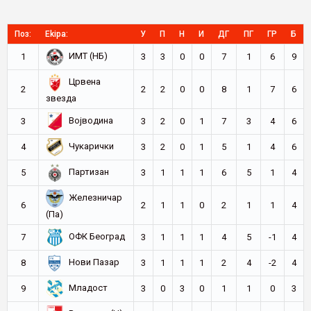
Поз:
Ekipa:
У
П
Н
И
ДГ
ПГ
ГР
Б
ИМТ (НБ)
1
3
3
0
0
7
1
6
9
Црвена
2
2
2
0
0
8
1
7
6
звезда
Војводина
3
3
2
0
1
7
3
4
6
Чукарички
4
3
2
0
1
5
1
4
6
Партизан
5
3
1
1
1
6
5
1
4
Железничар
6
2
1
1
0
2
1
1
4
(Па)
ОФК Београд
7
3
1
1
1
4
5
-1
4
Нови Пазар
8
3
1
1
1
2
4
-2
4
Младост
9
3
0
3
0
1
1
0
3