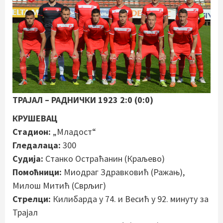
ТРАЈАЛ – РАДНИЧКИ 1923 2:0 (0:0)
КРУШЕВАЦ
Стадион:
„Младост“
Гледалаца:
300
Судија:
Станко Остраћанин (Краљево)
Помоћници:
Миодраг Здравковић (Ражањ),
Милош Митић (Сврљиг)
Стрелци:
Килибарда у 74. и Весић у 92. минуту за
Трајал