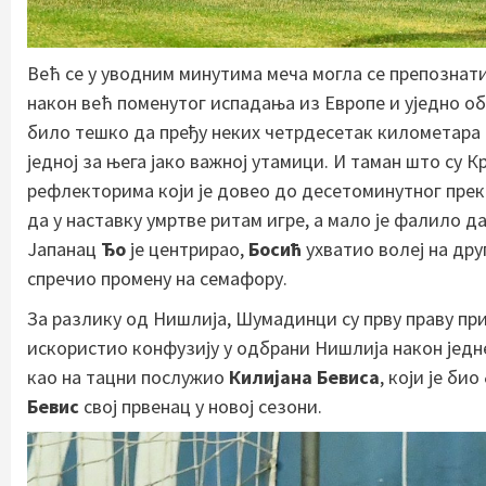
Већ се у уводним минутима меча могла се препознат
након већ поменутог испадања из Европе и уједно обр
било тешко да пређу неких четрдесетак километара 
једној за њега јако важној утамици. И таман што су К
рефлекторима који је довео до десетоминутног прек
да у наставку умртве ритам игре, а мало је фалило д
Јапанац
Ђо
је центрирао,
Босић
ухватио волеј на друг
спречио промену на семафору.
За разлику од Нишлија, Шумадинци су прву праву при
искористио конфузију у одбрани Нишлија након једне
као на тацни послужио
Килијана Бевиса
, који је би
Бевис
свој првенац у новој сезони.