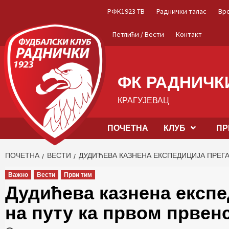
Skip
РФК1923 ТВ
Раднички талас
Вр
to
content
Петлићи / Вести
Контакт
ФК РАДНИЧКИ
КРАГУЈЕВАЦ
ПОЧЕТНА
КЛУБ
ПР
ПОЧЕТНА
ВЕСТИ
ДУДИЋЕВА КАЗНЕНА ЕКСПЕДИЦИЈА ПРЕГ
Важно
Вести
Први тим
Дудићева казнена експе
на путу ка првом првен