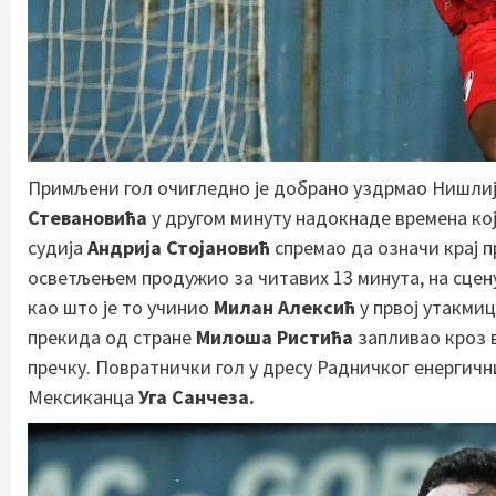
Примљени гол очигледно је добрано уздрмао Нишлије
Стевановића
у другом минуту надокнаде времена кој
судија
Андрија Стојановић
спремао да означи крај п
осветљењем продужио за читавих 13 минута, на сцен
као што је то учинио
Милан Алексић
у првој утакми
прекида од стране
Милоша Ристића
запливао кроз 
пречку. Повратнички гол у дресу Радничког енергичн
Мексиканца
Уга Санчеза.