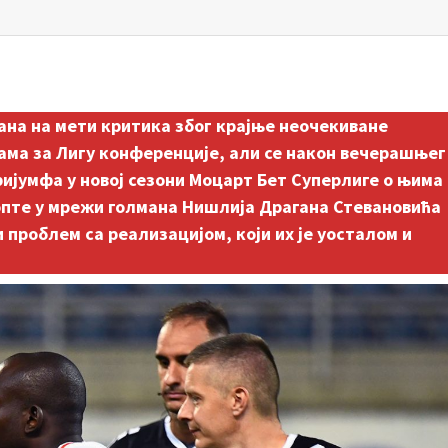
ана на мети критика због крајње неочекиване
ама за Лигу конференције, али се након вечерашњег
ријумфа у новој сезони Моцарт Бет Суперлиге о њима
опте у мрежи голмана Нишлија Драгана Стевановића
проблем са реализацијом, који их је уосталом и