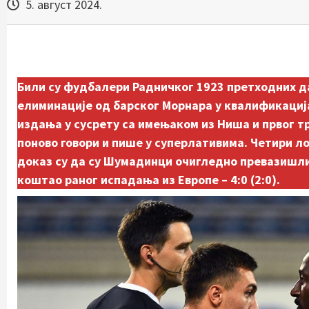
5. август 2024.
Били су фудбалери Радничког 1923 претходних д
елиминације од барског Морнара у квалификациј
издања у сусрету са имењаком из Ниша и првог т
поново говори и пише у суперлативима. Четири л
доказ су да су Шумадинци очигледно превазишли 
коштао раног испадања из Европе – 4:0 (2:0).