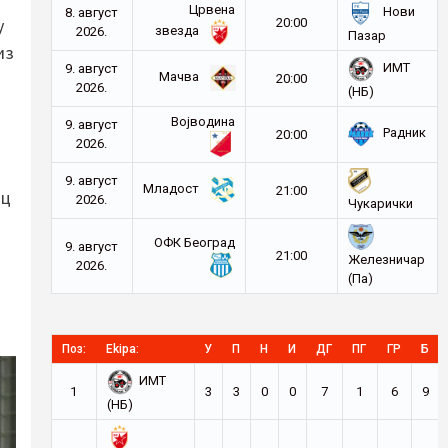
Црвена
Нови
8. август
у
20:00
звезда
2026.
Пазар
из
ИМТ
9. август
Мачва
20:00
2026.
(НБ)
а
Војводина
9. август
Радник
20:00
2026.
9. август
Младост
21:00
ац
2026.
Чукарички
ОФК Београд
9. август
21:00
Железничар
2026.
(Па)
Поз:
Ekipa:
У
П
Н
И
ДГ
ПГ
ГР
Б
ИМТ
1
3
3
0
0
7
1
6
9
(НБ)