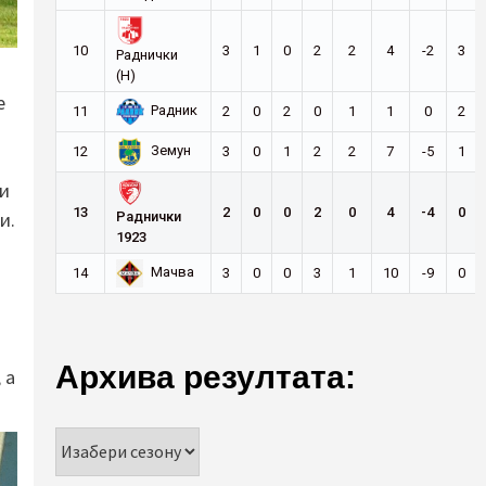
10
3
1
0
2
2
4
-2
3
Раднички
(Н)
е
Радник
11
2
0
2
0
1
1
0
2
Земун
12
3
0
1
2
2
7
-5
1
 и
13
2
0
0
2
0
4
-4
0
и.
Раднички
1923
Мачва
14
3
0
0
3
1
10
-9
0
Архива резултата:
 а