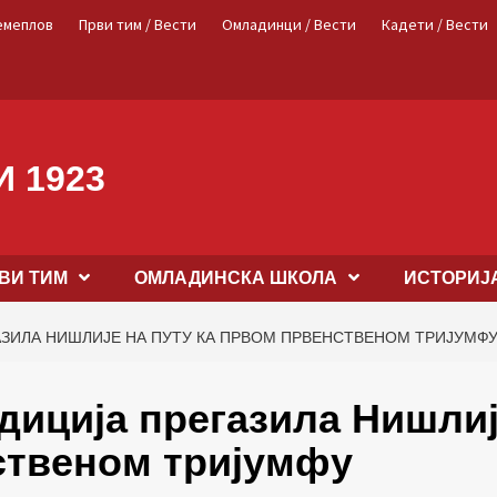
емеплов
Први тим / Вести
Омладинци / Вести
Кадети / Вести
 1923
ВИ ТИМ
OМЛАДИНСКА ШКОЛА
ИСТОРИЈ
АЗИЛА НИШЛИЈЕ НА ПУТУ КА ПРВОМ ПРВЕНСТВЕНОМ ТРИЈУМФ
диција прегазила Нишли
ственом тријумфу