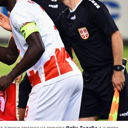
ут лавине сручила на тренера
Феђу Дудића
и његове