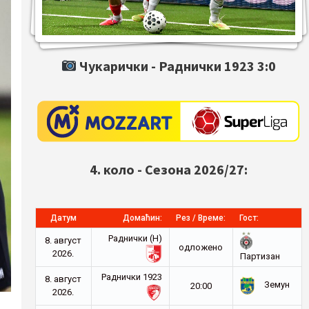
Чукарички -
Раднички 1923
3:0
4. коло - Сезона 2026/27:
Датум
Домаћин:
Рез / Време:
Гост:
Раднички (Н)
8. август
oдложено
2026.
Партизан
Раднички 1923
8. август
Земун
20:00
2026.