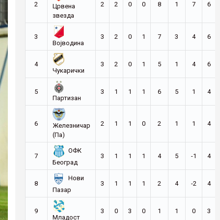
2
2
2
0
0
8
1
7
6
Црвена
звезда
3
3
2
0
1
7
3
4
6
Војводина
4
3
2
0
1
5
1
4
6
Чукарички
5
3
1
1
1
6
5
1
4
Партизан
6
2
1
1
0
2
1
1
4
Железничар
(Па)
ОФК
7
3
1
1
1
4
5
-1
4
Београд
Нови
8
3
1
1
1
2
4
-2
4
Пазар
9
3
0
3
0
1
1
0
3
Младост