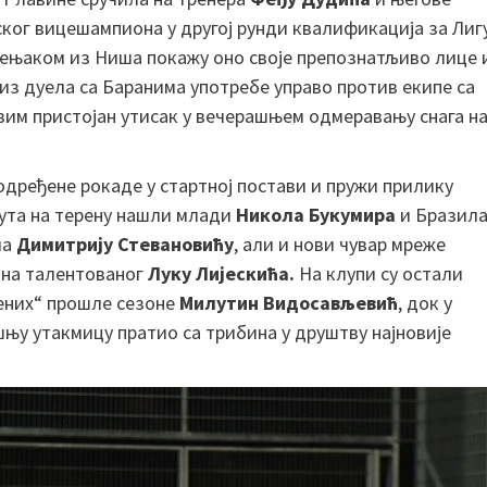
ког вицешампиона у другој рунди квалификација за Лиг
мењаком из Ниша покажу оно своје препознатљиво лице 
из дуела са Баранима употребе управо против екипе са
асвим пристојан утисак у вечерашњем одмеравању снага н
одређене рокаде у стартној постави и пружи прилику
нута на терену нашли млади
Никола Букумира
и Бразил
ма
Димитрију Стевановићу
, али и нови чувар мреже
у на талентованог
Луку Лијескића.
На клупи су остали
ених“ прошле сезоне
Милутин Видосављевић
, док у
ашњу утакмицу пратио са трибина у друштву најновије