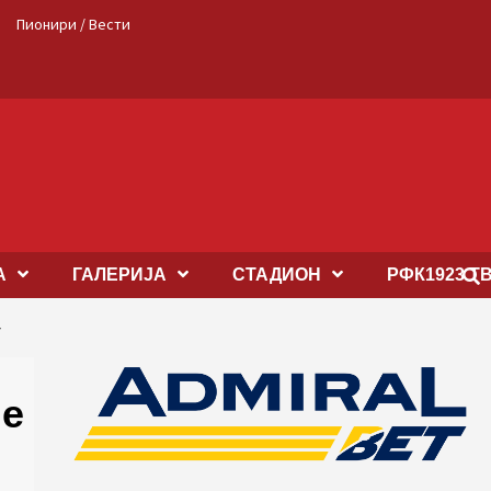
Пионири / Вести
А
ГАЛЕРИЈА
СТАДИОН
РФК1923 Т
У
је