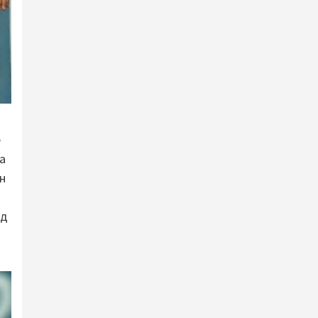
е
а
н
од