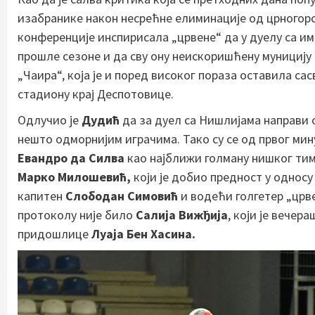
изабранике након несрећне елиминације од црногорс
конференције инспирисала „црвене“ да у дуелу са и
прошле сезоне и да сву ону неискоришћену муницију 
„Чаира“, која је и поред високог пораза оставила с
стадиону крај Деспотовице.
Одлучио је
Дудић
да за дуел са Нишлијама направи 
нешто одморнијим играчима. Тако су се од првог ми
Евандро да Силва
као најближи голману нишког ти
Марко Милошевић,
који је добио предност у однос
капитен
Слободан Симовић
и водећи голгетер „црв
протоколу није било
Салија Вижђија
, који је вечер
придошлице
Луаја Бен Хасина.