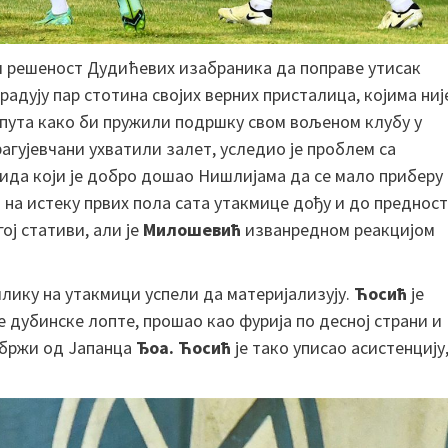
и решеност Дудићевих изабраника да поправе утисак
адују пар стотина својих верних присталица, којима ниј
пута како би пружили подршку свом вољеном клубу у
рагујевчани ухватили залет, уследио је проблем са
ида који је добро дошао Нишлијама да се мало приберу
а на истеку првих пола сата утакмице дођу и до предност
ој стативи, али је
Милошевић
изванредном реакцијом
лику на утакмици успели да материјализују.
Ћосић
је
 дубинске лопте, прошао као фурија по десној страни и
о бржи од Јапанца
Ђоа.
Ћосић
је тако уписао асистенцију,