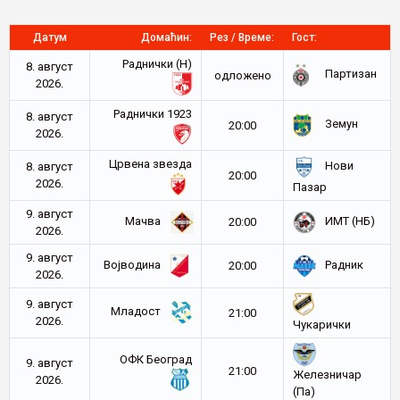
Датум
Домаћин:
Рез / Време:
Гост:
Раднички (Н)
8. август
Партизан
oдложено
2026.
Раднички 1923
8. август
Земун
20:00
2026.
Црвена звезда
Нови
8. август
20:00
2026.
Пазар
9. август
Мачва
ИМТ (НБ)
20:00
2026.
9. август
Војводина
Радник
20:00
2026.
9. август
Младост
21:00
2026.
Чукарички
ОФК Београд
9. август
21:00
Железничар
2026.
(Па)