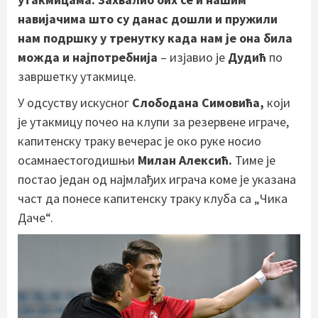
навијачима што су данас дошли и пружили
нам подршку у тренутку када нам је она била
можда и најпотребнија
– изјавио је
Дудић
по
завршетку утакмице.
У одсуству искусног
Слободана Симовића,
који
је утакмицу почео на клупи за резервене играче,
капитенску траку вечерас је око руке носио
осамнаестогодишњи
Милан Алексић.
Тиме је
постао један од најмлађих играча коме је указана
част да понесе капитенску траку клуба са „Чика
Даче“.