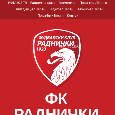
Skip
РФК1923 ТВ
Раднички талас
Времеплов
Први тим / Вести
to
Омладинци / Вести
Кадети / Вести
Пионири / Вести
content
Петлићи / Вести
Контакт
КРАГУЈЕВАЦ
ФК
РАДНИЧКИ