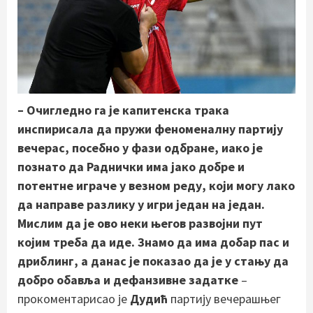
– Очигледно га је капитенска трака
инспирисала да пружи феноменалну партију
вечерас, посебно у фази одбране, иако је
познато да Раднички има јако добре и
потентне играче у везном реду, који могу лако
да направе разлику у игри један на један.
Мислим да је ово неки његов развојни пут
којим треба да иде. Знамо да има добар пас и
дриблинг, а данас је показао да је у стању да
добро обавља и дефанзивне задатке
–
прокоментарисао је
Дудић
партију вечерашњег