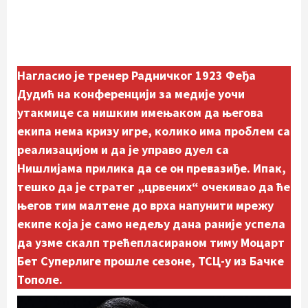
Нагласио је тренер Радничког 1923 Феђа
Дудић на конференцији за медије уочи
утакмице са нишким имењаком да његова
екипа нема кризу игре, колико има проблем са
реализацијом и да је управо дуел са
Нишлијама прилика да се он превазиђе. Ипак,
тешко да је стратег „црвених“ очекивао да ће
његов тим малтене до врха напунити мрежу
екипе која је само недељу дана раније успела
да узме скалп трећепласираном тиму Моцарт
Бет Суперлиге прошле сезоне, ТСЦ-у из Бачке
Тополе.