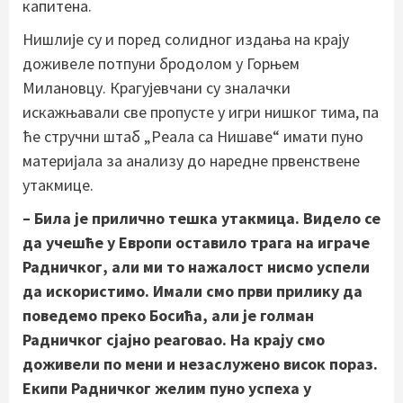
капитена.
Нишлије су и поред солидног издања на крају
доживеле потпуни бродолом у Горњем
Милановцу. Крагујевчани су зналачки
искажњавали све пропусте у игри нишког тима, па
ће стручни штаб „Реала са Нишаве“ имати пуно
материјала за анализу до наредне првенствене
утакмице.
– Била је прилично тешка утакмица. Видело се
да учешће у Европи оставило трага на играче
Радничког, али ми то нажалост нисмо успели
да искористимо. Имали смо први прилику да
поведемо преко Босића, али је голман
Радничког сјајно реаговао. На крају смо
доживели по мени и незаслужено висок пораз.
Екипи Радничког желим пуно успеха у