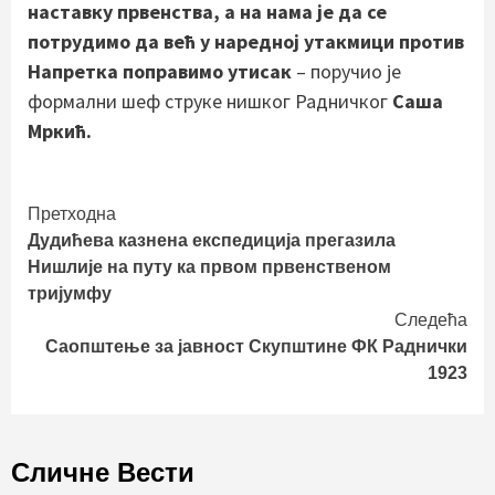
наставку првенства, а на нама је да се
потрудимо да већ у наредној утакмици против
Напретка поправимо утисак
– поручио је
формални шеф струке нишког Радничког
Саша
Мркић.
Continue
Претходна
Дудићева казнена експедиција прегазила
Reading
Нишлије на путу ка првом првенственом
тријумфу
Следећа
Саопштење за јавност Скупштине ФК Раднички
1923
Сличне Вести