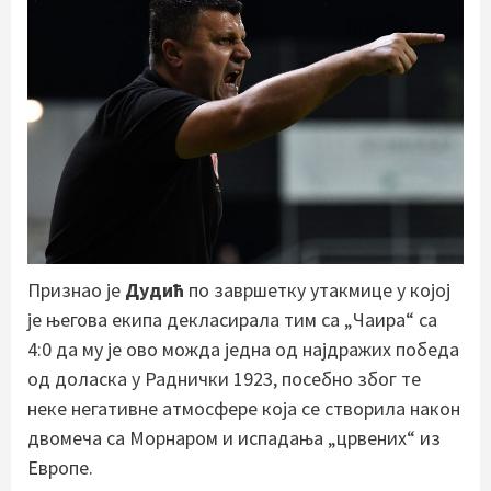
Признао је
Дудић
по завршетку утакмице у којој
је његова екипа декласирала тим са „Чаира“ са
4:0 да му је ово можда једна од најдражих победа
од доласка у Раднички 1923, посебно због те
неке негативне атмосфере која се створила након
двомеча са Морнаром и испадања „црвених“ из
Европе.