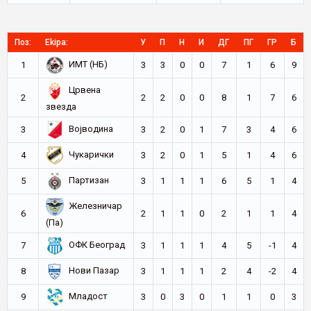
Поз:
Ekipa:
У
П
Н
И
ДГ
ПГ
ГР
Б
ИМТ (НБ)
1
3
3
0
0
7
1
6
9
Црвена
2
2
2
0
0
8
1
7
6
звезда
Војводина
3
3
2
0
1
7
3
4
6
Чукарички
4
3
2
0
1
5
1
4
6
Партизан
5
3
1
1
1
6
5
1
4
Железничар
6
2
1
1
0
2
1
1
4
(Па)
ОФК Београд
7
3
1
1
1
4
5
-1
4
Нови Пазар
8
3
1
1
1
2
4
-2
4
Младост
9
3
0
3
0
1
1
0
3