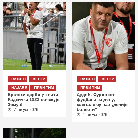
ВАЖНО
ВЕСТИ
ВАЖНО
ВЕСТИ
НАЈАВЕ
ПРВИ ТИМ
ПРВИ ТИМ
Братски дерби у елити:
Дудић: Суровост
Раднички 1923 дочекује
фудбала на делу,
Земун!
коштале су нас „дечије
болести“
7. август 2026.
1. август 2026.