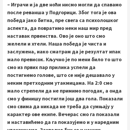
– Играчи и ја две ноћи нисмо могли да спавамо
после реванша у Подгорици. Због тога је ова
победа јако битна, пре свега са психолошког
аспекта, да повратимо неки наш мир пред
наставак првенства. Ово је оно што смо
желели и хтели. Наша победа је чиста и
заслужена, иако сматрам да је резултат ипак
мало превисок. Кључно је по мени било то што
смо из првих пар прилика успели да
постигнемо голове, што се није дешавало у
неким претходним утакмицама. На 2:0 смо
мало стрепели да не примимо погодак, а онда
смо у финишу постигли још два гола. Показали
смо свима да никада не треба да сумњају у
карактер ове екипе. Вечерас смо га показали
и наставићемо да га показујемо и у наредним
утакмицама. Захвалио бих се и нашим