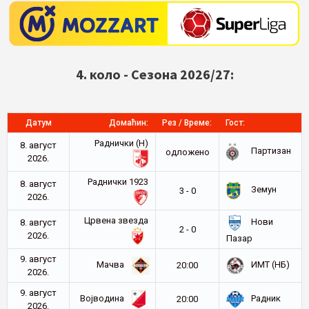
4. коло - Сезона 2026/27:
Датум
Домаћин:
Рез / Време:
Гост:
Раднички (Н)
8. август
Партизан
oдложено
2026.
Раднички 1923
8. август
Земун
3 - 0
2026.
Црвена звезда
Нови
8. август
2 - 0
2026.
Пазар
9. август
Мачва
ИМТ (НБ)
20:00
2026.
9. август
Војводина
Радник
20:00
2026.