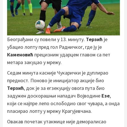
Београђани су повели у 13. минуту.
Терзић
је
убацио лопту пред гол Радничког, где ју је
Каменовић
прецизним ударцем главом са пет
метара закуцао у мрежу.
Седам минута касније Чукарички је дуплирао
предност. Поново је иницијатор акције био
Терзић
, док је за егзекуцију овога пута био
задужен доскорашњи нападач Војводине
Езе
,
који се најпре лепо ослободио свог чувара, а онда
пласирао лопту у мрежу Крагујевчана.
Овакав почетак утакмице није деморалисао