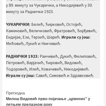
у 89. минуту за Чукарички, а Никодијевић у 30.
минуту за Раднички 1923.
ЧУКАРИЧКИ:
Белић, Ћирковић, Остојић,
Каменовић, Величковић, Фратровић, Ђорђевић,
Ендијае, Езе, Терзић, Шарић.
Играли су још:
Мићовић, Лукић и Никчевић.
РАДНИЧКИ 1923:
Раичевић, Дукић, Филиповић,
Петровић, Варјачић, Ћировић, Видовић,
Тодоровић, Илић, Ковачевић, Никодијевић.
Играли су још:
Савић, Симовић и Здравковић.
Continue
Претходна
Милош Видовић прво појачање „црвених“ у
Reading
летњем прелазном року