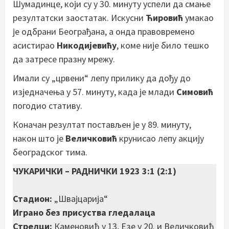
Шумадинце, који су у 30. минуту успели да смање
резултатски заостатак. Искусни
Ћировић
умакао
је одбрани Београђана, а онда правовремено
асистирао
Никодијевићу
, коме није било тешко
да затресе празну мрежу.
Имали су „црвени“ лепу прилику да дођу до
изједначења у 57. минуту, када је млади
Симовић
погодио стативу.
Коначан резултат постављен је у 89. минуту,
након што је
Величковић
крунисао лепу акцију
београдског тима.
ЧУКАРИЧКИ – РАДНИЧКИ 1923 3:1 (2:1)
Стадион:
„Швајцарија“
Играно без присуства гледалаца
Стрелци:
Каменовић у 13, Езе у 20. и Величковић