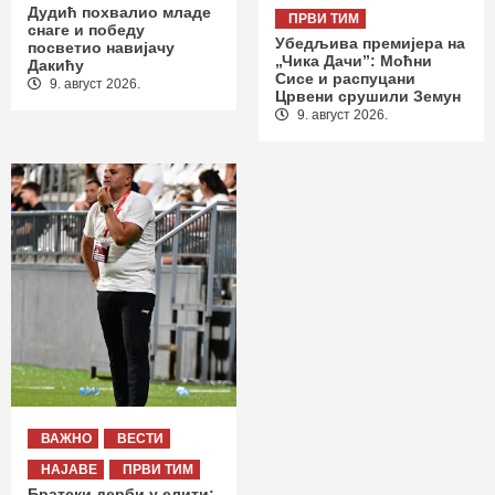
Дудић похвалио младе
ПРВИ ТИМ
снаге и победу
Убедљива премијера на
посветио навијачу
„Чика Дачи”: Моћни
Дакићу
Сисе и распуцани
9. август 2026.
Црвени срушили Земун
9. август 2026.
ВАЖНО
ВЕСТИ
НАЈАВЕ
ПРВИ ТИМ
Братски дерби у елити: