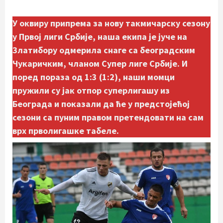
У оквиру припрема за нову такмичарску сезону
у Првој лиги Србије, наша екипа је јуче на
Златибору одмерила снаге са београдским
Чукаричким, чланом Супер лиге Србије. И
поред пораза од 1:3 (1:2), наши момци
пружили су јак отпор суперлигашу из
Београда и показали да ће у предстојећој
сезони са пуним правом претендовати на сам
врх прволигашке табеле.