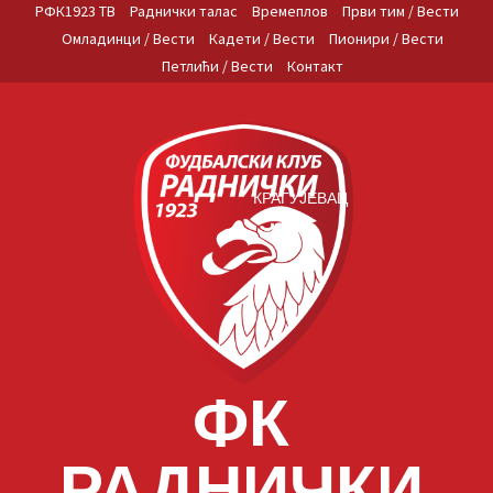
Skip
РФК1923 ТВ
Раднички талас
Времеплов
Први тим / Вести
to
Омладинци / Вести
Кадети / Вести
Пионири / Вести
content
Петлићи / Вести
Контакт
КРАГУЈЕВАЦ
ФК
РАДНИЧКИ