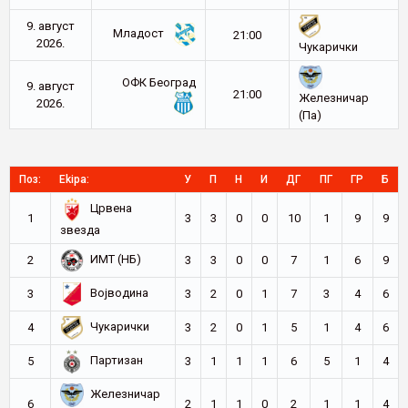
9. август
Младост
21:00
2026.
Чукарички
ОФК Београд
9. август
21:00
Железничар
2026.
(Па)
Поз:
Ekipa:
У
П
Н
И
ДГ
ПГ
ГР
Б
Црвена
1
3
3
0
0
10
1
9
9
звезда
ИМТ (НБ)
2
3
3
0
0
7
1
6
9
Војводина
3
3
2
0
1
7
3
4
6
Чукарички
4
3
2
0
1
5
1
4
6
Партизан
5
3
1
1
1
6
5
1
4
Железничар
6
2
1
1
0
2
1
1
4