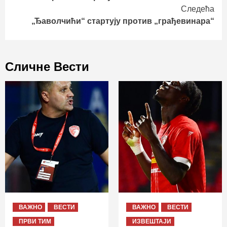
Следећа
„Ђаволчићи“ стартују против „грађевинара“
Сличне Вести
ВАЖНО
ВЕСТИ
ВАЖНО
ВЕСТИ
ПРВИ ТИМ
ИЗВЕШТАЈИ