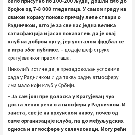
било присутно по 100-200 људи, дошли смо до
бројке од 7-8 000 гледалаца. У самом граду на
сваком кораку поново причају лепе ствари о
Радничком, што је за све нас једна велика
сатисфакција и јасан показатељ да је овај
клуб на добром путу, јер уосталом фудбал се
и игра због публике.
– додаје шеф струке
крагујевачког прволигаша.
Николић истиче да је презадовољан условима
рада у Радничком и да такву радну атмосферу
има мало који клуб у Србији.
– Ја сам још пре доласка у Крагујевац чуо
доста лепих речи о атмосфери у Радничком. И
заиста, све је на врхунском нивоу, почев од
саме организације клуба, па до међуљудских
односа и атмосфере у свлачионици. Могу рећи