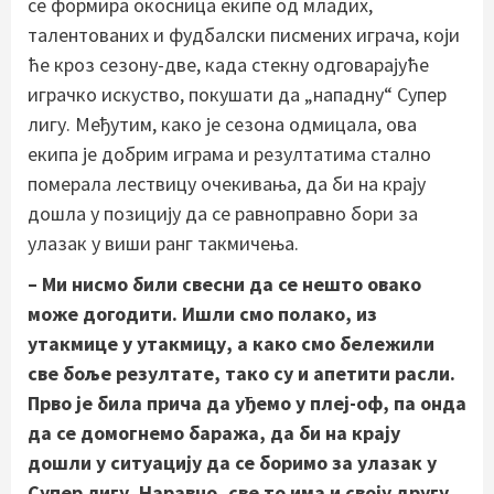
се формира окосница екипе од младих,
талентованих и фудбалски писмених играча, који
ће кроз сезону-две, када стекну одговарајуће
играчко искуство, покушати да „нападну“ Супер
лигу. Међутим, како је сезона одмицала, ова
екипа је добрим играма и резултатима стално
померала лествицу очекивања, да би на крају
дошла у позицију да се равноправно бори за
улазак у виши ранг такмичења.
– Ми нисмо били свесни да се нешто овако
може догодити. Ишли смо полако, из
утакмице у утакмицу, а како смо бележили
све боље резултате, тако су и апетити расли.
Прво је била прича да уђемо у плеј-оф, па онда
да се домогнемо баража, да би на крају
дошли у ситуацију да се боримо за улазак у
Супер лигу. Наравно, све то има и своју другу