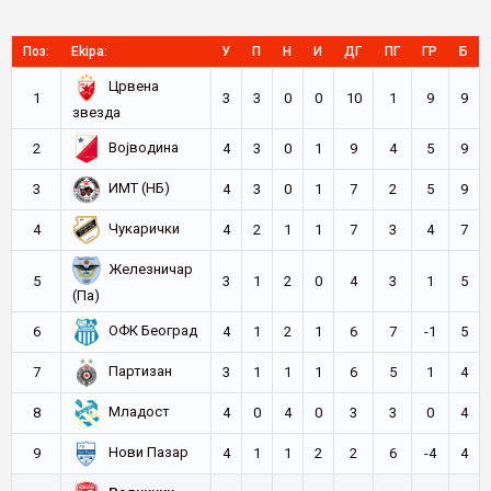
Поз:
Ekipa:
У
П
Н
И
ДГ
ПГ
ГР
Б
Црвена
1
3
3
0
0
10
1
9
9
звезда
Војводина
2
4
3
0
1
9
4
5
9
ИМТ (НБ)
3
4
3
0
1
7
2
5
9
Чукарички
4
4
2
1
1
7
3
4
7
Железничар
5
3
1
2
0
4
3
1
5
(Па)
ОФК Београд
6
4
1
2
1
6
7
-1
5
Партизан
7
3
1
1
1
6
5
1
4
Младост
8
4
0
4
0
3
3
0
4
Нови Пазар
9
4
1
1
2
2
6
-4
4