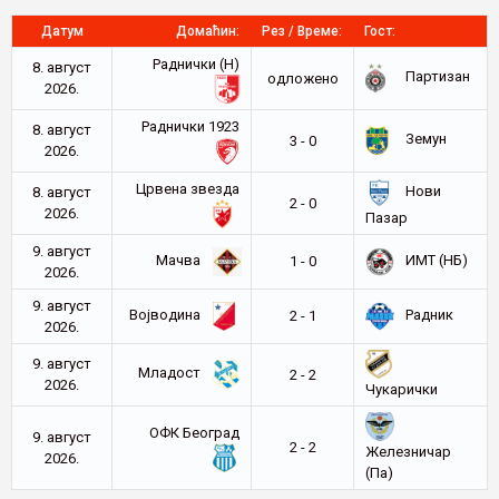
Датум
Домаћин:
Рез / Време:
Гост:
Раднички (Н)
8. август
Партизан
oдложено
2026.
Раднички 1923
8. август
Земун
3 - 0
2026.
Црвена звезда
Нови
8. август
2 - 0
2026.
Пазар
9. август
Мачва
ИМТ (НБ)
1 - 0
2026.
9. август
Војводина
Радник
2 - 1
2026.
9. август
Младост
2 - 2
2026.
Чукарички
ОФК Београд
9. август
2 - 2
Железничар
2026.
(Па)