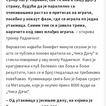
страну, будући да је паралелно са
очекивањима растао и притисак на играче,
посебно у нокаут фази, где се играла по једна
утакмица. Самим тим се и јавила трема,
нарочито код ових млађих играча.
– открива
тренер Радничког.
Вероватно највећи бенефит минуле сезоне је то
што се публика поново вратила на „Чика Дачу“ и
стекла поверење у ову екипу Радничког. Како је
крагујевачки клуб бележио све боље и боље
резултате, тако се и број гледалаца на трибинама
повећавао. Кулминација свега био је бараж сусрет
са Металцем, који је окупио преко 8000 људи на
„Чика Дачи“.
– Од утакмица у јесењем делу, на којима је