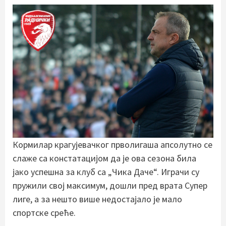
Кормилар крагујевачког прволигаша апсолутно се
слаже са констатацијом да је ова сезона била
јако успешна за клуб са „Чика Даче“. Играчи су
пружили свој максимум, дошли пред врата Супер
лиге, а за нешто више недостајало је мало
спортске среће.