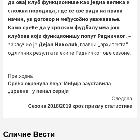
да овај клуб функционише као једна велика и
сложна породица, где се све ради на прави
начин, уз договор и међусобно уважавање.
Камо среће да у српском фудбалу има још
клубова који функционишу попут Радничког.
–
закључио је
Дејан Николић
, главни „архитекта“
одличних резултата екипе Радничког ове сезоне.
Continue
Претходна
Срећа окренула леђа: Инђија зауставила
Reading
„црвене“ у пенал серији
Следећа
Сезона 2018/2019 кроз призму статистике
Сличне Вести