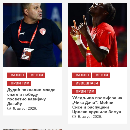
ВАЖНО
ВЕСТИ
ВАЖНО
ВЕСТИ
ПРВИ ТИМ
ИЗВЕШТАЈИ
Дудић похвалио младе
ПРВИ ТИМ
снаге и победу
Убедљива премијера на
посветио навијачу
„Чика Дачи”: Моћни
Дакићу
Сисе и распуцани
9. август 2026.
Црвени срушили Земун
9. август 2026.