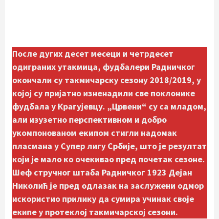
После дугих десет месеци и четрдесет
одиграних утакмица, фудбалери Радничког
окончали су такмичарску сезону 2018/2019, у
којој су пријатно изненадили све поклонике
фудбала у Крагујевцу. „Црвени“ су са младом,
али изузетно перспективном и добро
укомпонованом екипом стигли надомак
пласмана у Супер лигу Србије, што је резултат
који је мало ко очекивао пред почетак сезоне.
Шеф стручног штаба Радничког 1923 Дејан
Николић је пред одлазак на заслужени одмор
искористио прилику да сумира учинак своје
екипе
у протеклој такмичарској сезони.