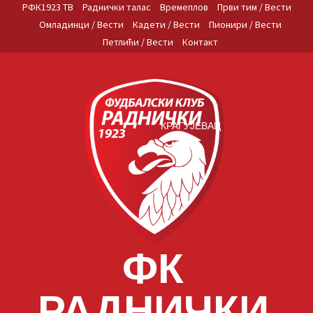
Skip
РФК1923 ТВ
Раднички талас
Времеплов
Први тим / Вести
to
Омладинци / Вести
Кадети / Вести
Пионири / Вести
content
Петлићи / Вести
Контакт
КРАГУЈЕВАЦ
ФК
РАДНИЧКИ