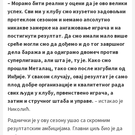
– Морамо бити реални у оцени да је ово велики
успех. Сви ми у клубу смо изузетно задовољни
протеклом сезоном и немамо апсолутно
никакве замерке на ангажовање играча и на
постигнути резултат. Да смо имали мало више
среће могли смо да дођемо и до тог завршног
дела баража и да одиграмо двомеч против
суперлигаша, али шта је, ту је. Како смо
прошли Металац, тако смо после изгубили од
Инђије. У сваком случају, овај резултат је само
плод добре организације и квалитетног рада
свих људи у клубу, првенствено играча, а
затим и стручног штаба и управе.
– истакао је
Николић.
Раднички је у ову сезону ушао са скромним
резултатским амбицијама. Главни циљ био је да