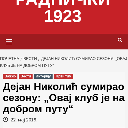
1923
Primary
Menu
ПОЧЕТНА
ВЕСТИ
ДЕЈАН НИКОЛИЋ СУМИРАО СЕЗОНУ: „ОВАЈ
КЛУБ ЈЕ НА ДОБРОМ ПУТУ“
Важно
Вести
Интервју
Први тим
Дејан Николић сумирао
сезону: „Овај клуб је на
добром путу“
22. мај 2019.