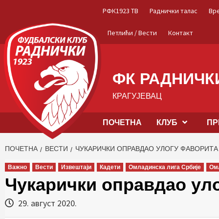
Skip
РФК1923 ТВ
Раднички талас
Вр
to
content
Петлићи / Вести
Контакт
ФК РАДНИЧКИ
КРАГУЈЕВАЦ
ПОЧЕТНА
КЛУБ
ПР
ПОЧЕТНА
ВЕСТИ
ЧУКАРИЧКИ ОПРАВДАО УЛОГУ ФАВОРИТА
Важно
Вести
Извештаји
Кадети
Омладинска лига Србије
Ом
Чукарички оправдао ул
29. август 2020.