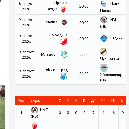
Црвена
Нови
8. август
20:00
звезда
2026.
Пазар
ИМТ
9. август
Мачва
20:00
2026.
(НБ)
Војводина
9. август
Радник
20:00
2026.
9. август
Младост
21:00
2026.
Чукарички
ОФК Београд
9. август
21:00
Железничар
2026.
(Па)
Поз:
Ekipa:
У
П
Н
И
ДГ
ПГ
ГР
Б
ИМТ
1
3
3
0
0
7
1
6
9
(НБ)