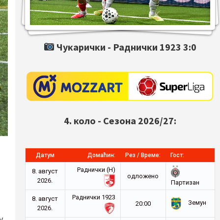
Чукарички -
Раднички 1923
3:0
4. коло - Сезона 2026/27:
Датум
Домаћин:
Рез / Време:
Гост:
Раднички (Н)
8. август
oдложено
2026.
Партизан
Раднички 1923
8. август
Земун
20:00
2026.
у