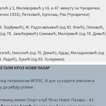
гић у 3, Миливојевић у 16. и 47. минуту за Чукарички.
чки 1923), Петковић, Ергелаш, Рак (Чукарички)
3. Ђорђевић), M. Радосављевић (од 82. Илић), Леповић,
(од 78. Јанићијевић) Симовић, Милојевић (од 78. Димић)
езгић, Николић (од 70. Денић), Ајдар, Миладиновић (од
. Радић), Ђукић (од 65. Голијанин).
ЕТАЛИ КРОЗ НОВИ ПАЗАР
под патронатом ФСРЗС. И док су кадети уписали и
 да ређају успехе.
товању екипи Спорт клуб 99 из Новог Пазара – 4:1.