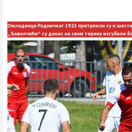
Омладинци Радничког 1923 претрпели су и шести 
„Ђаволчићи“ су данас на свом терену изгубили бо