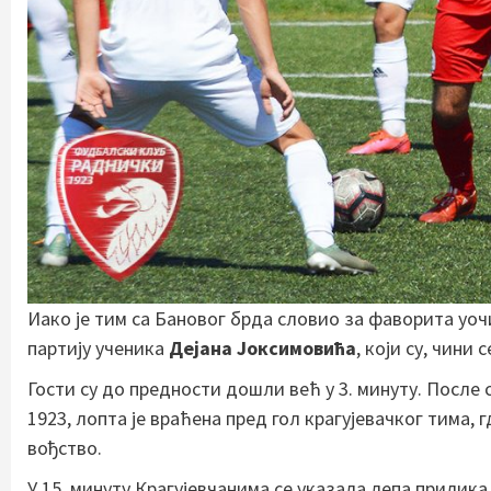
Иако је тим са Бановог брда словио за фаворита уо
партију ученика
Дејана Јоксимовића
, који су, чини
Гости су до предности дошли већ у 3. минуту. После
1923, лопта је враћена пред гол крагујевачког тима, 
вођство.
У 15. минуту Крагујевчанима се указала лепа прилика