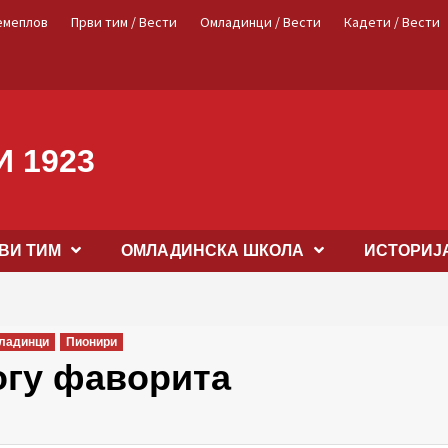
емеплов
Први тим / Вести
Омладинци / Вести
Кадети / Вести
 1923
ВИ ТИМ
OМЛАДИНСКА ШКОЛА
ИСТОРИЈ
ладинци
Пионири
огу фаворита