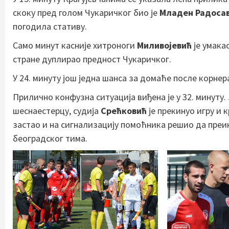
скоку пред голом Чукаричког био је
Младен Радоса
погодила стативу.
Само минут касније хитроноги
Миливојевић
је умака
стране дуплирао предност Чукаричког.
У 24. минуту још једна шанса за домаће после корнера,
Прилично конфузна ситуација виђена је у 32. минуту.
шеснаестерцу, судија
Срећковић
је прекинуо игру и к
застао и на сигнализацију помоћника решио да преи
београдског тима.