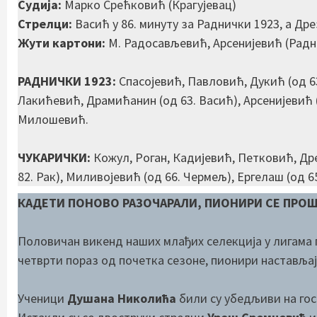
Судија:
Марко Срећковић (Крагујевац)
Стрелци:
Васић у 86. минуту за Раднички 1923, а Дрез
Жути картони:
M. Радосављевић, Арсенијевић (Радни
РАДНИЧКИ 1923:
Спасојевић, Павловић, Дукић (од 6
Лакићевић, Драмићанин (од 63. Васић), Арсенијевић 
Милошевић.
ЧУКАРИЧКИ:
Кожул, Роган, Кадијевић, Петковић, Др
82. Рак), Миливојевић (од 66. Чермељ), Ергелаш (од 65
КАДЕТИ ПОНОВО РАЗОЧАРАЛИ, ПИОНИРИ СЕ ПРОШ
Половичан викенд наших млађих селекција у лигама 
четврти пораз од почетка сезоне, пионири настављају
Ученици
Душана Николића
били су убедљиви на гос