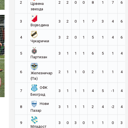
2
2
2
0
0
8
1
7
6
Црвена
звезда
3
3
2
0
1
7
3
4
6
Војводина
4
3
2
0
1
5
1
4
6
Чукарички
5
3
1
1
1
6
5
1
4
Партизан
6
2
1
1
0
2
1
1
4
Железничар
(Па)
ОФК
7
3
1
1
1
4
5
-1
4
Београд
Нови
8
3
1
1
1
2
4
-2
4
Пазар
9
3
0
3
0
1
1
0
3
Младост