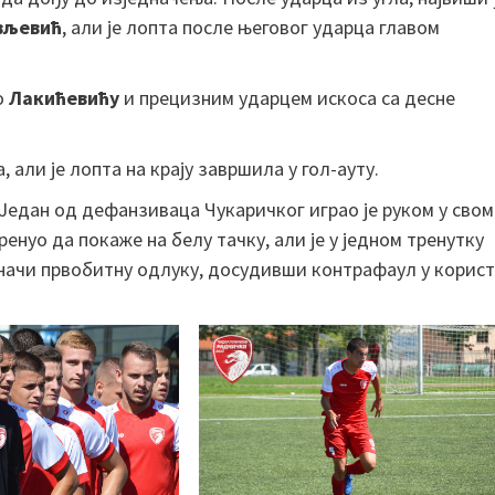
вљевић
, али је лопта после његовог ударца главом
о
Лакићевићу
и прецизним ударцем искоса са десне
 али је лопта на крају завршила у гол-ауту.
 Један од дефанзиваца Чукаричког играо је руком у свом
ренуо да покаже на белу тачку, али је у једном тренутку
начи првобитну одлуку, досудивши контрафаул у корист