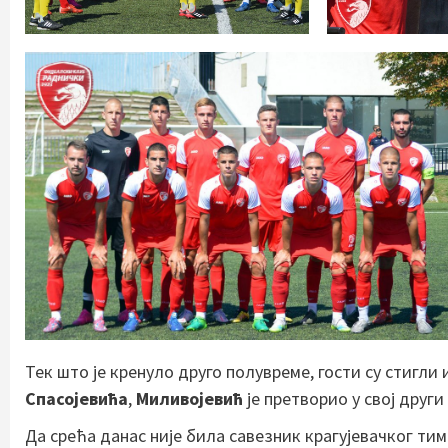
Тек што је кренуло друго полувреме, гости су стигли
Спасојевића
,
Миливојевић
је претворио у свој друг
Да срећа данас није била савезник крагујевачког тима