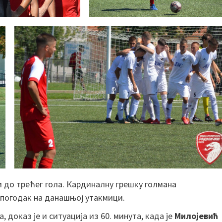
 и до трећег гола. Кардиналну грешку голмана
и погодак на данашњој утакмици.
, доказ је и ситуација из 60. минута, када је
Милојевић