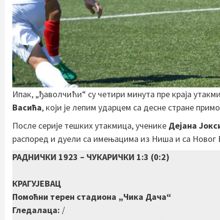
Ипак, „ђаволчићи“ су четири минута пре краја утакм
Васића
, који је лепим ударцем са десне стране при
После серије тешких утакмица, ученике
Дејана Јокс
распоред и дуели са имењацима из Ниша и са Новог 
РАДНИЧКИ 1923 – ЧУКАРИЧКИ 1:3 (0:2)
КРАГУЈЕВАЦ
Помоћни терен стадиона „Чика Дача“
Гледалаца:
/