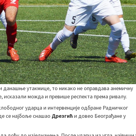
чи данашње утакмице, то никако не оправдава анемичну
 се, исказали можда и превише респекта према ривалу.
 слободног ударца и интервенције одбране Радничког
где се најбоље снашао
Дрезгић
и довео Београђане у
 да дођу до изједначења. После ударца из угла, највиши 