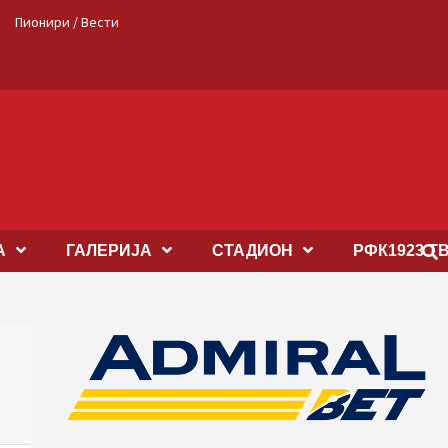
Пионири / Вести
А
ГАЛЕРИЈА
СТАДИОН
РФК1923 Т