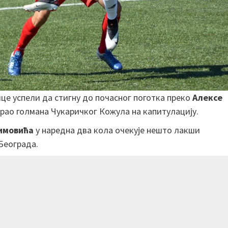
ице успели да стигну до почасног поготка преко
Алексе
морао голмана Чукаричког Кожула на капитулацију.
имовића
у наредна два кола очекује нешто лакши
Београда.