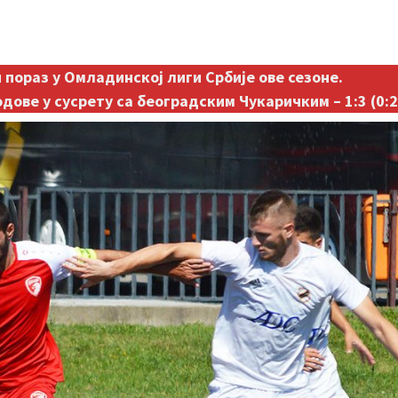
пораз у Омладинској лиги Србије ове сезоне.
дове у сусрету са београдским Чукаричким – 1:3 (0:2