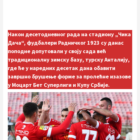
Након десетодневног рада на стадиону „Чика
Дача“, фудбалери Радничког 1923 су данас
поподне допутовали у своју сада већ
традиционалну зимску базу, турску Анталију,
где ће у наредних десетак дана обавити
завршно брушење форме за пролећне изазове
у Моцарт Бет Суперлиги и Купу Србије.