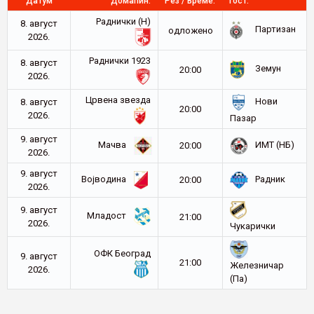
Датум
Домаћин:
Рез / Време:
Гост:
Раднички (Н)
8. август
Партизан
oдложено
2026.
Раднички 1923
8. август
Земун
20:00
2026.
Црвена звезда
Нови
8. август
20:00
2026.
Пазар
9. август
Мачва
ИМТ (НБ)
20:00
2026.
9. август
Војводина
Радник
20:00
2026.
9. август
Младост
21:00
2026.
Чукарички
ОФК Београд
9. август
21:00
Железничар
2026.
(Па)