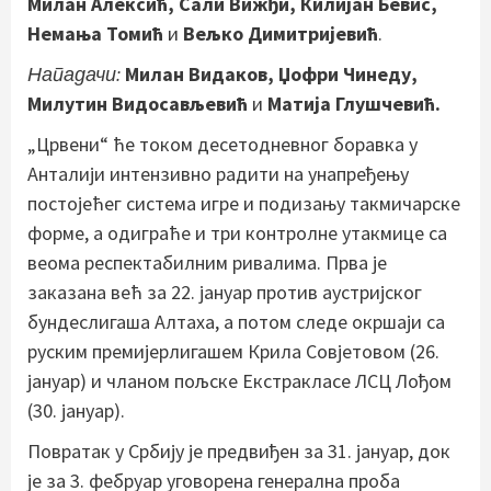
Милан Алексић, Сали Вижђи, Килијан Бевис,
Немања Томић
и
Вељко Димитријевић
.
Нападачи:
Милан Видаков, Џофри Чинеду,
Милутин Видосављевић
и
Матија Глушчевић.
„Црвени“ ће током десетодневног боравка у
Анталији интензивно радити на унапређењу
постојећег система игре и подизању такмичарске
форме, а одиграће и три контролне утакмице са
веома респектабилним ривалима. Прва је
заказана већ за 22. јануар против аустријског
бундеслигаша Алтаха, а потом следе окршаји са
руским премијерлигашем Крила Совјетовом (26.
јануар) и чланом пољске Екстракласе ЛСЦ Лођом
(30. јануар).
Повратак у Србију је предвиђен за 31. јануар, док
је за 3. фебруар уговорена генерална проба