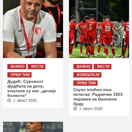
ВАЖНО
ВЕСТИ
ВАЖНО
ВЕСТИ
ПРВИ ТИМ
ИЗВЕШТАЈИ
Дудић: Суровост
ПРВИ ТИМ
фудбала на делу,
Скупо плаћен лош
коштале су нас „дечије
почетак: Раднички 1923
болести“
поражен на Бановом
1. август 2026.
брду
1. август 2026.