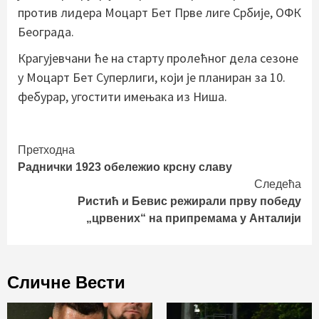
против лидера Moцaрт Бет Прве лиге Србије, ОФК
Београда.
Крагујевчани ће на старту пролећног дела сезоне
у Моцарт Бет Суперлиги, који је планиран за 10.
фебурар, угостити имењака из Ниша.
Continue
Претходна
Раднички 1923 обележио крсну славу
Reading
Следећа
Ристић и Бевис режирали прву победу
„црвених“ на припремама у Анталији
Сличне Вести