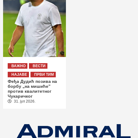
ВАЖНО
ВЕСТИ
НАЈАВЕ
ПРВИ ТИМ
Феђа Дудић позива на
борбу „на мишиће”
против квалитетног
Чукаричког
31. јул 2026.