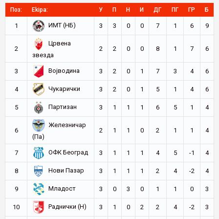
Поз:
Ekipa:
У
П
Н
И
ДГ
ПГ
ГР
Б
ИМТ (НБ)
1
3
3
0
0
7
1
6
9
Црвена
2
2
2
0
0
8
1
7
6
звезда
Војводина
3
3
2
0
1
7
3
4
6
Чукарички
4
3
2
0
1
5
1
4
6
Партизан
5
3
1
1
1
6
5
1
4
Железничар
6
2
1
1
0
2
1
1
4
(Па)
ОФК Београд
7
3
1
1
1
4
5
-1
4
Нови Пазар
8
3
1
1
1
2
4
-2
4
Младост
9
3
0
3
0
1
1
0
3
Раднички (Н)
10
3
1
0
2
2
4
-2
3