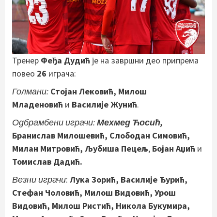
Тренер
Феђа Дудић
је на завршни део припрема
повео
26
играча:
Голмани:
Стојан Лековић, Милош
Младеновић
и
Василије Жунић
.
Одбрамбени играчи:
Мехмед Ћосић,
Бранислав Милошевић, Слободан Симовић,
Милан Митровић, Љубиша Пецељ
,
Бојан Аџић
и
Томислав Дадић.
Везни играчи
:
Лука Зорић, Василије Ђурић,
Стефан Чоловић, Милош Видовић, Урош
Видовић, Милош Ристић, Никола Букумира,