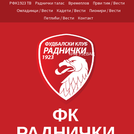
Skip
РФК1923 ТВ
Раднички талас
Времеплов
Први тим / Вести
to
Омладинци / Вести
Кадети / Вести
Пионири / Вести
content
Петлићи / Вести
Контакт
КРАГУЈЕВАЦ
ФК
РАДНИЧКИ