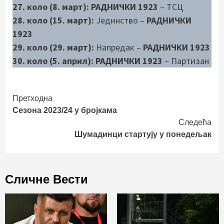
27. коло (8. март): РАДНИЧКИ 1923
– ТСЦ
28. коло (15. март):
Јединство –
РАДНИЧКИ
1923
29. коло (29. март):
Напредак –
РАДНИЧКИ 1923
30. коло (5. април): РАДНИЧКИ 1923
– Партизан
Continue
Претходна
Сезона 2023/24 у бројкама
Reading
Следећа
Шумадинци стартују у понедељак
Сличне Вести