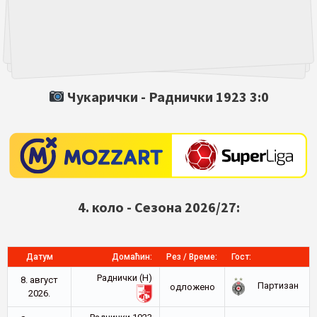
Чукарички -
Раднички 1923
3:0
4. коло - Сезона 2026/27:
Датум
Домаћин:
Рез / Време:
Гост:
Раднички (Н)
8. август
Партизан
oдложено
2026.