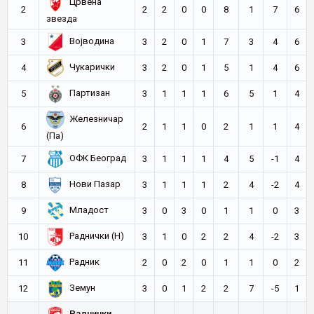
Црвена
2
2
2
0
0
8
1
7
6
звезда
Војводина
3
3
2
0
1
7
3
4
6
Чукарички
4
3
2
0
1
5
1
4
6
Партизан
5
3
1
1
1
6
5
1
4
Железничар
6
2
1
1
0
2
1
1
4
(Па)
ОФК Београд
7
3
1
1
1
4
5
-1
4
Нови Пазар
8
3
1
1
1
2
4
-2
4
Младост
9
3
0
3
0
1
1
0
3
Раднички (Н)
10
3
1
0
2
2
4
-2
3
Радник
11
2
0
2
0
1
1
0
2
Земун
12
3
0
1
2
2
7
-5
1