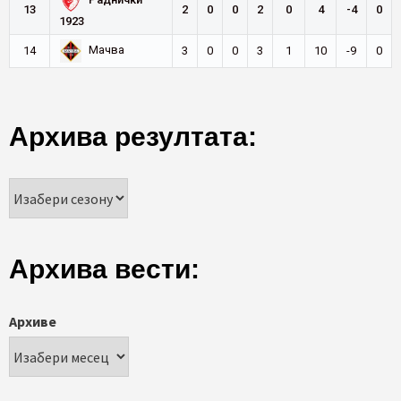
Раднички
13
2
0
0
2
0
4
-4
0
1923
Мачва
14
3
0
0
3
1
10
-9
0
Архива резултата:
Архива вести:
Архиве