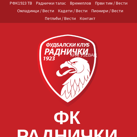
Skip
РФК1923 ТВ
Раднички талас
Времеплов
Први тим / Вести
to
Омладинци / Вести
Кадети / Вести
Пионири / Вести
content
Петлићи / Вести
Контакт
КРАГУЈЕВАЦ
ФК
РАДНИЧКИ