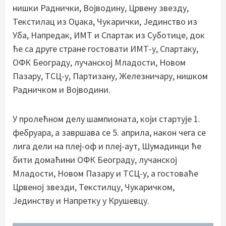
нишки Раднички, Војводину, Црвену звезду,
Текстилац из Оџака, Чукарички, Јединство из
Уба, Напредак, ИМТ и Спартак из Суботице, док
ће са друге стране гостовати ИМТ-у, Спартаку,
ОФК Београду, лучанској Младости, Новом
Пазару, ТСЦ-у, Партизану, Железничару, нишком
Радничком и Војводини.
У пролећном делу шампионата, који стартује 1.
фебруара, а завршава се 5. априла, након чега се
лига дели на плеј-оф и плеј-аут, Шумадинци ће
бити домаћини ОФК Београду, лучанској
Младости, Новом Пазару и ТСЦ-у, а гостоваће
Црвеној звезди, Текстилцу, Чукаричком,
Јединству и Напретку у Крушевцу.