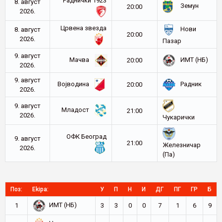
Раднички 1923
8. август
Земун
20:00
2026.
Црвена звезда
Нови
8. август
20:00
2026.
Пазар
9. август
Мачва
ИМТ (НБ)
20:00
2026.
9. август
Војводина
Радник
20:00
2026.
9. август
Младост
21:00
2026.
Чукарички
ОФК Београд
9. август
21:00
Железничар
2026.
(Па)
Поз:
Ekipa:
У
П
Н
И
ДГ
ПГ
ГР
Б
ИМТ (НБ)
1
3
3
0
0
7
1
6
9