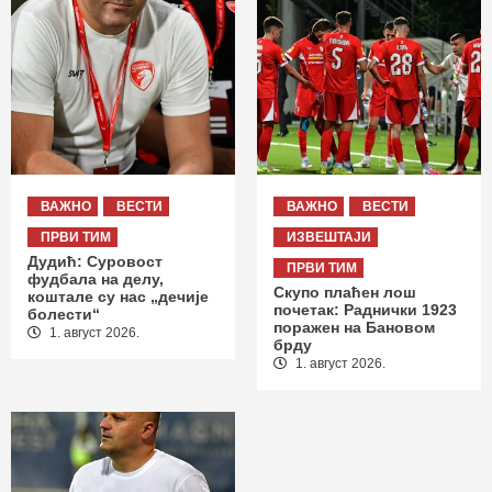
ВАЖНО
ВЕСТИ
ВАЖНО
ВЕСТИ
ПРВИ ТИМ
ИЗВЕШТАЈИ
Дудић: Суровост
ПРВИ ТИМ
фудбала на делу,
Скупо плаћен лош
коштале су нас „дечије
почетак: Раднички 1923
болести“
поражен на Бановом
1. август 2026.
брду
1. август 2026.