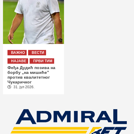
ВАЖНО
ВЕСТИ
НАЈАВЕ
ПРВИ ТИМ
Феђа Дудић позива на
борбу „на мишиће”
против квалитетног
Чукаричког
31. јул 2026.