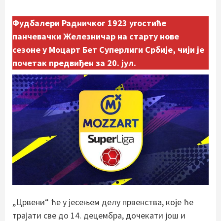
Фудбалери Радничког 1923 угостиће
панчевачки Железничар на старту нове
сезоне у Моцарт Бет Суперлиги Србије, чији је
почетак предвиђен за 20. јул.
„Црвени“ ће у јесењем делу првенства, које ће
трајати све до 14. децембра, дочекати још и