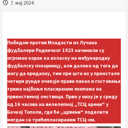
7. мај 2024.
Победом против Младости из Лучана
фудбалери Радничког 1923 начинили су
огроман корак ка изласку на међународну
фудбалску позорницу, али далеко од тога да
могу да предахну, тим пре што их у преостале
четири рунде очекује прави пакао и гостовања
трима најбоље пласираним екипама на
првенственој лествици. Прво у низу је у среду
од 16 часова на велелепној „ТСЦ арени“ у
Бачкој Тополи, где ће „црвени“ поделити
мегдан са трећепласираним ТСЦ-ом.