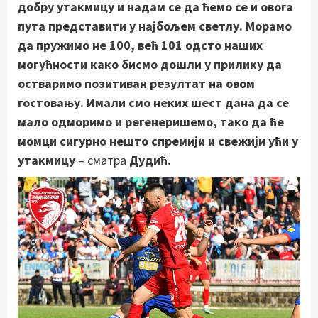
добру утакмицу и надам се да ћемо се и овога
пута представити у најбољем светлу. Морамо
да пружимо не 100, већ 101 одсто наших
могућности како бисмо дошли у прилику да
остваримо позитиван резултат на овом
гостовању. Имали смо неких шест дана да се
мало одморимо и регенеришемо, тако да ће
момци сигурно нешто спремији и свежији ући у
утакмицу
– сматра
Дудић.