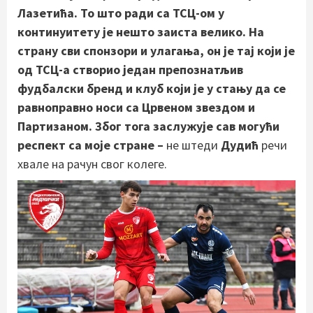
Лазетића. То што ради са ТСЦ-ом у
континуитету је нешто заиста велико. На
страну сви спонзори и улагања, он је тај који је
од ТСЦ-а створио један препознатљив
фудбалски бренд и клуб који је у стању да се
равноправно носи са Црвеном звездом и
Партизаном. Због тога заслужује сав могући
респект са моје стране –
не штеди
Дудић
речи
хвале на рачун свог колеге.