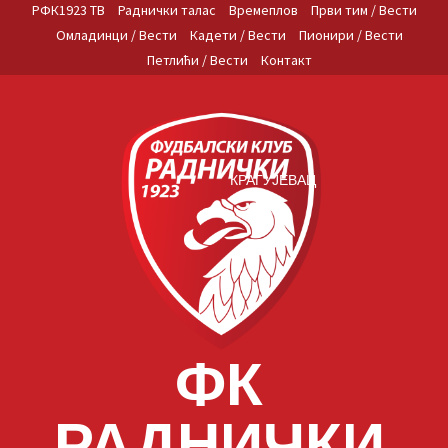
Skip
РФК1923 ТВ
Раднички талас
Времеплов
Први тим / Вести
to
Омладинци / Вести
Кадети / Вести
Пионири / Вести
content
Петлићи / Вести
Контакт
КРАГУЈЕВАЦ
ФК
РАДНИЧКИ