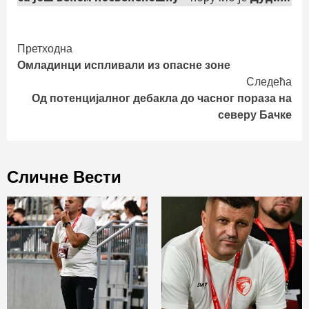
Continue
Претходна
Омладинци испливали из опасне зоне
Reading
Следећа
Од потенцијалног дебакла до часног пораза на
северу Бачке
Сличне Вести