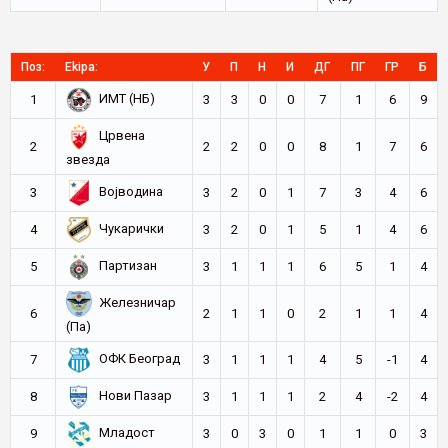
Поз:
Ekipa:
У
П
Н
И
ДГ
ПГ
ГР
Б
ИМТ (НБ)
1
3
3
0
0
7
1
6
9
Црвена
2
2
2
0
0
8
1
7
6
звезда
Војводина
3
3
2
0
1
7
3
4
6
Чукарички
4
3
2
0
1
5
1
4
6
Партизан
5
3
1
1
1
6
5
1
4
Железничар
6
2
1
1
0
2
1
1
4
(Па)
ОФК Београд
7
3
1
1
1
4
5
-1
4
Нови Пазар
8
3
1
1
1
2
4
-2
4
Младост
9
3
0
3
0
1
1
0
3