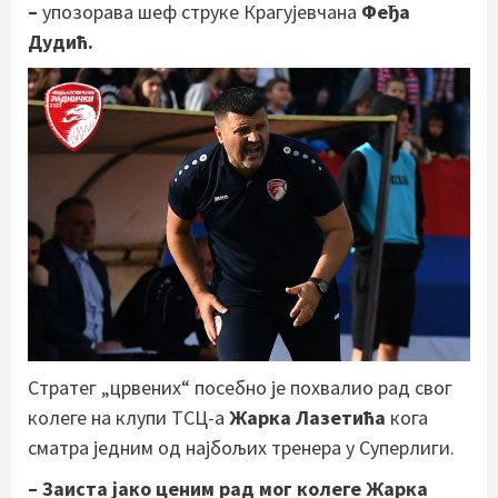
–
упозорава шеф струке Крагујевчана
Феђа
Дудић.
Стратег „црвених“ посебно је похвалио рад свог
колеге на клупи ТСЦ-а
Жарка Лазетића
кога
сматра једним од најбољих тренера у Суперлиги.
– Заиста јако ценим рад мог колеге Жарка