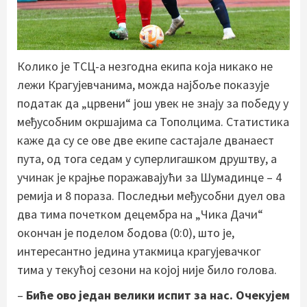
Колико је ТСЦ-а незгодна екипа која никако не
лежи Крагујевчанима, можда најбоље показује
податак да „црвени“ још увек не знају за победу у
међусобним окршајима са Тополцима. Статистика
каже да су се ове две екипе састајале дванаест
пута, од тога седам у суперлигашком друштву, а
учинак је крајње поражавајући за Шумадинце – 4
ремија и 8 пораза. Последњи међусобни дуел ова
два тима почетком децембра на „Чика Дачи“
окончан је поделом бодова (0:0), што је,
интересантно једина утакмица крагујевачког
тима у текућој сезони на којој није било голова.
–
Биће ово један велики испит за нас. Очекујем