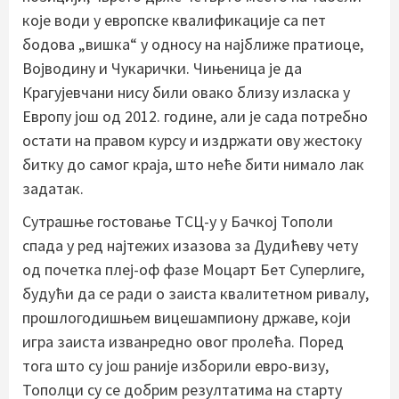
које води у европске квалификације са пет
бодова „вишка“ у односу на најближе пратиоце,
Војводину и Чукарички. Чињеница је да
Крагујевчани нису били овако близу изласка у
Европу још од 2012. године, али је сада потребно
остати на правом курсу и издржати ову жестоку
битку до самог краја, што неће бити нимало лак
задатак.
Сутрашње гостовање ТСЦ-у у Бачкој Тополи
спада у ред најтежих изазова за Дудићеву чету
од почетка плеј-оф фазе Моцарт Бет Суперлиге,
будући да се ради о заиста квалитетном ривалу,
прошлогодишњем вицешампиону државе, који
игра заиста изванредно овог пролећа. Поред
тога што су још раније изборили евро-визу,
Тополци су се добрим резултатима на старту