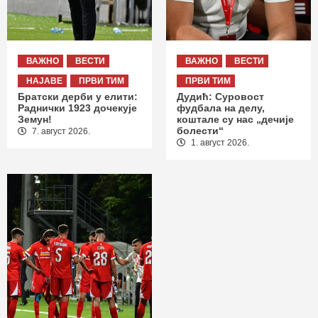
ВАЖНО
ВЕСТИ
ВАЖНО
ВЕСТИ
НАЈАВЕ
ПРВИ ТИМ
ПРВИ ТИМ
Братски дерби у елити:
Дудић: Суровост
Раднички 1923 дочекује
фудбала на делу,
Земун!
коштале су нас „дечије
болести“
7. август 2026.
1. август 2026.