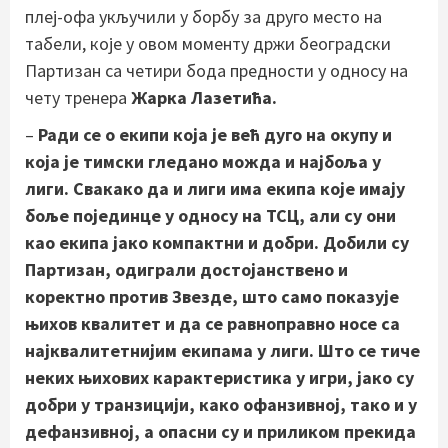
плеј-офа укључили у борбу за друго место на
табели, које у овом моменту држи београдски
Партизан са четири бода предности у односу на
чету тренера
Жарка Лазетића.
–
Ради се о екипи која је већ дуго на окупу и
која је тимски гледано можда и најбоља у
лиги. Свакако да и лиги има екипа које имају
боље појединце у односу на ТСЦ, али су они
као екипа јако компактни и добри. Добили су
Партизан, одиграли достојанствено и
коректно против Звезде, што само показује
њихов квалитет и да се равноправно носе са
најквалитетнијим екипама у лиги. Што се тиче
неких њихових карактеристика у игри, јако су
добри у транзицији, како офанзивној, тако и у
дефанзивној, а опасни су и приликом прекида