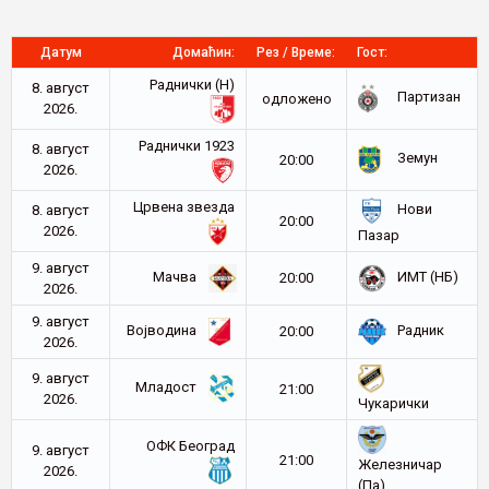
Датум
Домаћин:
Рез / Време:
Гост:
Раднички (Н)
8. август
Партизан
oдложено
2026.
Раднички 1923
8. август
Земун
20:00
2026.
Црвена звезда
Нови
8. август
20:00
2026.
Пазар
9. август
Мачва
ИМТ (НБ)
20:00
2026.
9. август
Војводина
Радник
20:00
2026.
9. август
Младост
21:00
2026.
Чукарички
ОФК Београд
9. август
21:00
Железничар
2026.
(Па)