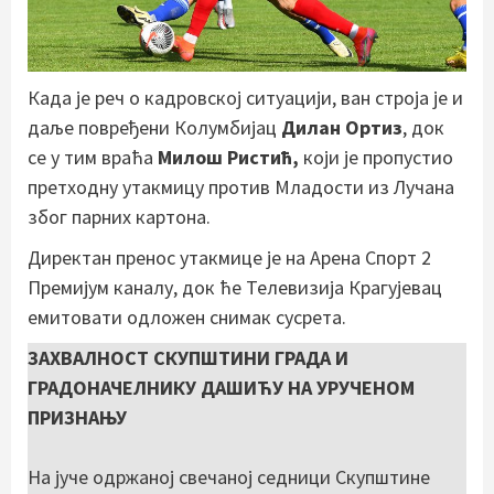
Када је реч о кадровској ситуацији, ван строја је и
даље повређени Колумбијац
Дилан Ортиз
, док
се у тим враћа
Милош Ристић,
који је пропустио
претходну утакмицу против Младости из Лучана
због парних картона.
Директан пренос утакмице је на Арена Спорт 2
Премијум каналу, док ће Телевизија Крагујевац
емитовати одложен снимак сусрета.
ЗАХВАЛНОСТ СКУПШТИНИ ГРАДА И
ГРАДОНАЧЕЛНИКУ ДАШИЋУ НА УРУЧЕНОМ
ПРИЗНАЊУ
На јуче одржаној свечаној седници Скупштине