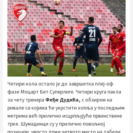
Четири кола остало је до завршетка плеј-оф
фазе Моцарт Бет Суперлиге. Четири круга пакла
за чету тренера
Феђе Дудића,
с обзиром на
ривале са којима ће укрстити копља у последњим
метрима већ прилично исцрпљујуће првенствене
трке. Шумадинци су у прилично повољној
позицији, чврсто држе четврто место на табели