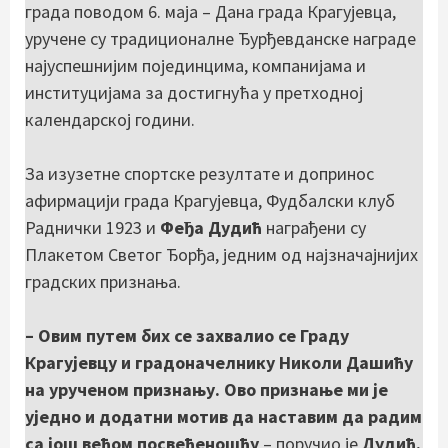
града поводом 6. маја – Дана града Крагујевца,
уручене су традиционалне Ђурђевданске награде
најуспешнијим појединцима, компанијама и
институцијама за достигнућа у претходној
календарској години.
За изузетне спортске резултате и допринос
афирмацији града Крагујевца, Фудбалски клуб
Раднички 1923 и
Феђа Дудић
награђени су
Плакетом Светог Ђорђа, једним од најзначајнијих
градских признања.
– Овим путем бих се захвалио се Граду
Крагујевцу и градоначелнику Николи Дашићу
на урученом признању. Ово признање ми је
уједно и додатни мотив да наставим да радим
са још већом посвећеношћу
– поручио је
Дудић.