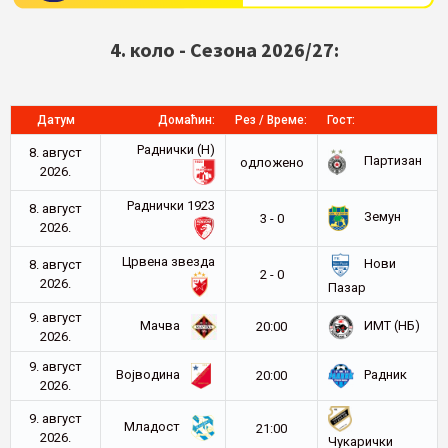
4. коло - Сезона 2026/27:
Датум
Домаћин:
Рез / Време:
Гост:
Раднички (Н)
8. август
Партизан
oдложено
2026.
Раднички 1923
8. август
Земун
3 - 0
2026.
Црвена звезда
Нови
8. август
2 - 0
2026.
Пазар
9. август
Мачва
ИМТ (НБ)
20:00
2026.
9. август
Војводина
Радник
20:00
2026.
9. август
Младост
21:00
2026.
Чукарички