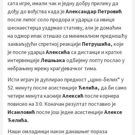
сата игре, имали чак и једну добру прилику да
дођу до вођства када је
Александар Петровић
после лепог соло продора и ударца са ивице
шеснаестерца уздрмао стативу, али је домаћин
на одмор ипак отишао са минималном предношћу
захваљујући спретној реакцији
Петрушића,
који
је после ударца
Алексића
са дистанце и кратке
интервенције
Лешњака
одбијену лопту послао у
небрањену мрежу крагујевачког тима.
Исти играч је дуплирао предност „црно-белих“ у
52. минуту после асистенције
Ћелића,
да би само
четири минута касније
Алексић
после корнера
повисио на 3:0. Коначан резултат поставио је
Исаиловић
после још једне асистенције
Алексе
Ћелића.
Наши омладинци након данашњег пораза