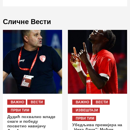
Сличне Вести
ВАЖНО
ВЕСТИ
ВАЖНО
ВЕСТИ
ПРВИ ТИМ
ИЗВЕШТАЈИ
Дудић похвалио младе
ПРВИ ТИМ
снаге и победу
Убедљива премијера на
посветио навијачу
„Чика Дачи”: Моћни