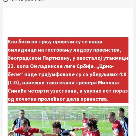
Као боси по трњу провели су се наши
омладинци на гостовању лидеру првенства,
београдском Партизану, у заосталој утакмици
22. кола Омладинске лиге Србије. „Црно-
беле“ наде тријумфовале су са убедљивих 4:0
(1:0), наневши тако екипи тренера Милоша
Симића четврти узастопни, а укупно пет пораз
од почетка пролећног дела првенства.