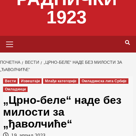
1923
Primary
Menu
ПОЧЕТНА
ВЕСТИ
„ЦРНО-БЕЛЕ“ НАДЕ БЕЗ МИЛОСТИ ЗА
„ЂАВОЛЧИЋЕ“
Вести
Извештаји
Млађе категорије
Омладинска лига Србије
Омладинци
„Црно-беле“ наде без
милости за
„ђаволчиће“
19. април 2023.