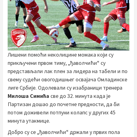
Лишени помоћи неколицине момака који су
прикључени првом тиму, „ђаволчићи“ су
представљали лак плен за лидера на табели и по
свему судећи овогодишњег освајача Омладинске
лиге Србије. Одолевали су изабраници тренера
Милоша Симића
све до 32. минута када је
Партизан дошао до почетне предности, да би
потом доживели потпуни колапс у других 45
минута утакмице.
Добро су се „ђаволчићи“ држали у првих пола