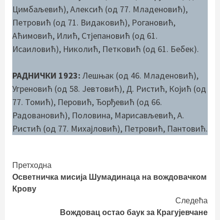
Цимбаљевић), Алексић (од 77. Младеновић),
Петровић (од 71. Видаковић), Рогановић,
Аћимовић, Илић, Стјепановић (од 61.
Исаиловић), Николић, Петковић (од 61. Бебек).
РАДНИЧКИ 1923:
Лешњак (од 46. Младеновић),
Угреновић (од 58. Јевтовић), Д. Ристић, Којић (од
77. Томић), Перовић, Ђорђевић (од 66.
Радовановић), Половина, Марисављевић, А.
Ристић (од 77. Михајловић), Петровић, Пантовић.
Continue
Претходна
Осветничка мисија Шумадинаца на вождовачком
Reading
Крову
Следећа
Вождовац остао баук за Крагујевчане