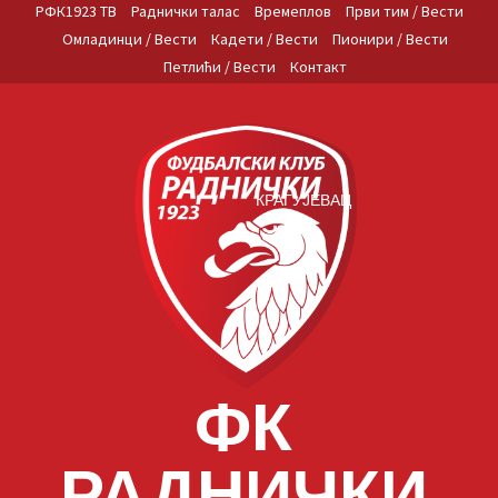
Skip
РФК1923 ТВ
Раднички талас
Времеплов
Први тим / Вести
to
Омладинци / Вести
Кадети / Вести
Пионири / Вести
content
Петлићи / Вести
Контакт
КРАГУЈЕВАЦ
ФК
РАДНИЧКИ