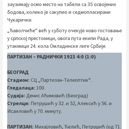
заузимају осмо место на табели са 35 освојених
бодова, колико је сакупио и седмопласирани
Чукарички.
„Ђаволчиће“ већ у суботу очекује ново гостовање
у српској престоници, овога пута екипи Рада, у
утакмици 24. кола Омладинске лиге Србије.
ПАРТИЗАН – РАДНИЧКИ 1923 4:0 (1:0)
БЕОГРАД
Стадион:
СЦ „Партизан-Телеоптик“.
Гледалаца:
100.
Судија:
Денис Аћимовић (Београд)
Стрелци:
Петрушић у 32. и 52, Алексић у 56. и
Исаиловић у 70. минуту.
ПАРТИЗАН:
Михајловић, Ћелић, Петрушић (од 71.