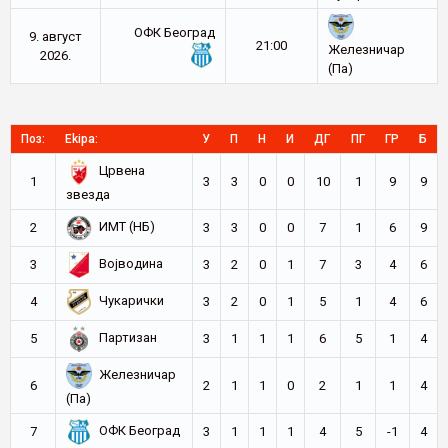
ОФК Београд
9. август
21:00
Железничар
2026.
(Па)
Поз:
Ekipa:
У
П
Н
И
ДГ
ПГ
ГР
Б
Црвена
1
3
3
0
0
10
1
9
9
звезда
ИМТ (НБ)
2
3
3
0
0
7
1
6
9
Војводина
3
3
2
0
1
7
3
4
6
Чукарички
4
3
2
0
1
5
1
4
6
Партизан
5
3
1
1
1
6
5
1
4
Железничар
6
2
1
1
0
2
1
1
4
(Па)
ОФК Београд
7
3
1
1
1
4
5
-1
4