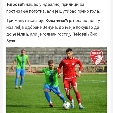
Ћировић
нашао у идеалној прилици за
постизање поготка, али је шутирао преко гола.
Три минута касније
Ковачевић
је послао лопту
иза леђа одбране Земуна, до ње је покушао да
дође
Илић
, али је голман гостију
Пејовић
био
бржи.