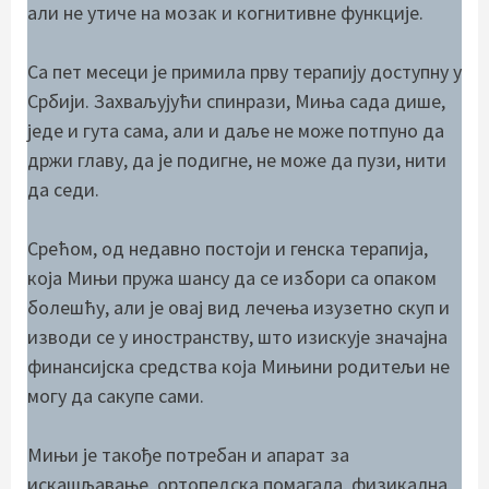
али не утиче на мозак и когнитивне функције.
Са пет месеци је примила прву терапију доступну у
Србији. Захваљујући спинрази, Миња сада дише,
једе и гута сама, али и даље не може потпуно да
држи главу, да је подигне, не може да пузи, нити
да седи.
Срећом, од недавно постоји и генска терапија,
која Мињи пружа шансу да се избори са опаком
болешћу, али је овај вид лечења изузетно скуп и
изводи се у иностранству, што изискује значајна
финансијска средства која Мињини родитељи не
могу да сакупе сами.
Мињи је такође потребан и апарат за
искашљавање, ортопедска помагала, физикална