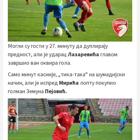
Могли су гости у 27. минуту да дуплирају
предност, али је ударац
Лазаревића
главом
завршио ван оквира гола.
Само минут касније, „тика-така“ на шумадијски
начин, али је испред
Мирића
лопту покупио
голман Земуна
Пејовић.