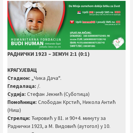
РАДНИЧКИ 1923 – ЗЕМУН 2:1 (0:1)
КРАГУЈЕВАЦ
Стадион:
„Чика Дача“.
Гледалаца:
/.
Судија:
Стефан Јекнић (Суботица)
Помоћници:
Слободан Крстић, Никола Антић
(Ниш)
Стрелци:
Ћировић у 81. и 90+4. минуту за
Раднички 1923, а М. Видовић (аутогол) у 10.