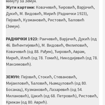
минуту за Земун.
Жути картони:
Ковачевић, Ћировић, Варјачић,
Дукић, М. Видовић, Мирић (Раднички 1923),
Пејовић, Кузмановић, Ристовић, Ђаловић
(Земун).
РАДНИЧКИ 1923:
Раичевић, Варјачић, Дукић (од
46. Вићентијевић), М. Видовић, Филиповић,
Ковачевић (од 88. Рађен), Ћировић, Аврам,
Мирић, Илић (од 78. Томић), Никодијевић (од 78.
Максимовић).
ЗЕМУН:
Пејовић, Стокић, Стевановић,
Мијаиловић, Ђаловић, Њамцуловић (од 80.
Босанац), Кузмановић, Лазаревић (од 54.
Милановић), Цакић (од 68. Петровић), Ристовић,
Крижан (од 80. Аврић).