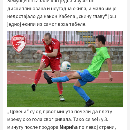
Земунци показали као једна изузетно
дисциплинована и неугодна екипа, и мало им је
недостајало да након Кабела „скину главу“ још
једној екипи из самог врха табеле.
„Црвени“ су од првог минута почели да плету
мрежу око гола свог ривала. Тако се већ у 3.
минуту после продора
Мирића
по левој страни,