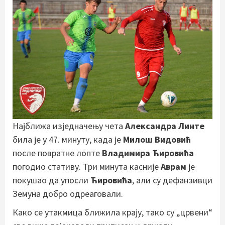
Најближа изједначењу чета
Александра Линте
била је у 47. минуту, када је
Милош Видовић
после повратне лопте
Владимира Ћировића
погодио стативу. Три минута касније
Аврам
је
покушао да упосли
Ћировића
, али су дефанзивци
Земуна добро одреаговали.
Како се утакмица ближила крају, тако су „црвени“