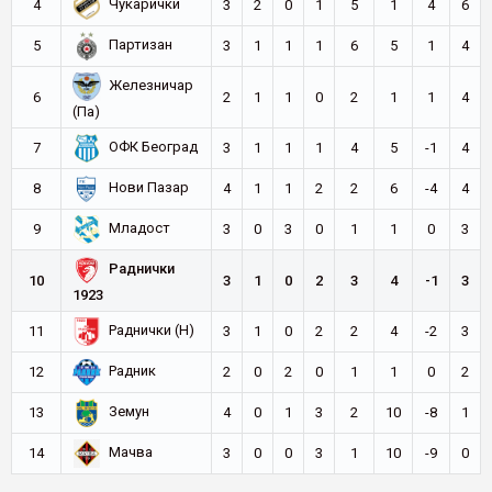
Чукарички
4
3
2
0
1
5
1
4
6
Партизан
5
3
1
1
1
6
5
1
4
Железничар
6
2
1
1
0
2
1
1
4
(Па)
ОФК Београд
7
3
1
1
1
4
5
-1
4
Нови Пазар
8
4
1
1
2
2
6
-4
4
Младост
9
3
0
3
0
1
1
0
3
Раднички
10
3
1
0
2
3
4
-1
3
1923
Раднички (Н)
11
3
1
0
2
2
4
-2
3
Радник
12
2
0
2
0
1
1
0
2
Земун
13
4
0
1
3
2
10
-8
1
Мачва
14
3
0
0
3
1
10
-9
0