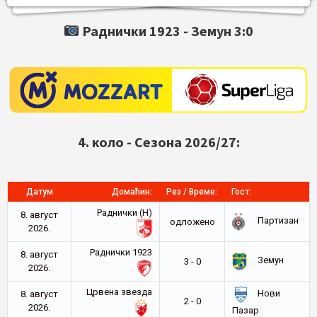
Раднички 1923 -
Земун
3:0
4. коло - Сезона 2026/27:
Датум
Домаћин:
Рез / Време:
Гост:
Раднички (Н)
8. август
Партизан
oдложено
2026.
Раднички 1923
8. август
Земун
3 - 0
2026.
Црвена звезда
Нови
8. август
2 - 0
2026.
Пазар