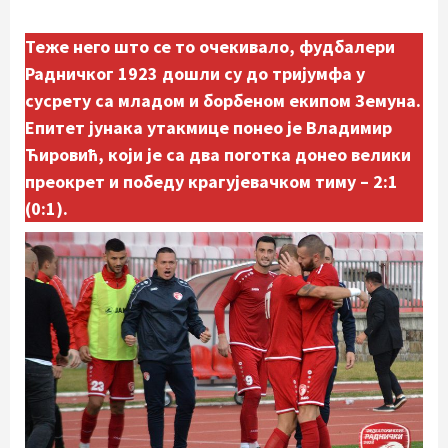
Теже него што се то очекивало, фудбалери
Радничког 1923 дошли су до тријумфа у
сусрету са младом и борбеном екипом Земуна.
Епитет јунака утакмице понео је Владимир
Ћировић, који је са два поготка донео велики
преокрет и победу крагујевачком тиму – 2:1
(0:1).