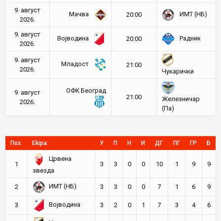
9. август
Мачва
ИМТ (НБ)
20:00
2026.
9. август
Војводина
Радник
20:00
2026.
9. август
Младост
21:00
2026.
Чукарички
ОФК Београд
9. август
21:00
Железничар
2026.
(Па)
Поз:
Ekipa:
У
П
Н
И
ДГ
ПГ
ГР
Б
Црвена
1
3
3
0
0
10
1
9
9
звезда
ИМТ (НБ)
2
3
3
0
0
7
1
6
9
Војводина
3
3
2
0
1
7
3
4
6