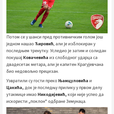
Потом се у шанси пред противничким голом још
једном нашао
Ћировић
, али је изблокиран у
последњем тренутку. Уследио је затим и солидан
покушај
Ковачевића
из слободног ударца са
двадесетак метара, али је капитен Крагујевчана
био недовољно прецизан.
Узвратили су гости преко
Њамцуловића
и
Цакића,
док је последњу прилику у првом делу
утакмице имао
Никодијевић,
који није успео да
искористи „поклон“ одбране Земунаца.