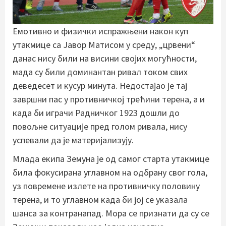
Емотивно и физички испражњени након куп
утакмице са Јавор Матисом у среду, „црвени“
данас нису били на висини својих могућности,
мада су били доминантан ривал током свих
деведесет и кусур минута. Недостајао је тај
завршни пас у противничкој трећини терена, а и
када би играчи Радничког 1923 дошли до
повољне ситуације пред голом ривала, нису
успевали да је материјализују.
Млада екипа Земуна је од самог старта утакмице
била фокусирана углавном на одбрану свог гола,
уз повремене излете на противничку половину
терена, и то углавном када би јој се указала
шанса за контранапад. Мора се признати да су се