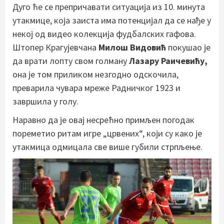
Дуго ће се препричавати ситуација из 10. минута
утакмице, која заиста има потенцијал да се нађе у
некој од видео колекција фудбалских гафова.
Штопер Крагујевчана
Милош Видовић
покушао је
да врати лопту свом голману
Лазару Раичевићу,
она је том приликом незгодно одскочила,
преварила чувара мреже Радничког 1923 и
завршила у голу.
Наравно да је овај несрећно примљен погодак
пореметио ритам игре „црвених“, који су како је
утакмица одмицала све више губили стрпљење.