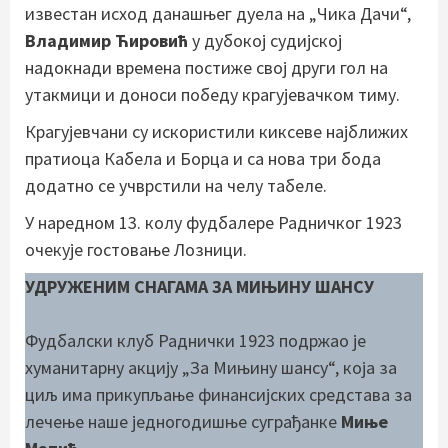
известан исход данашњег дуела на „Чика Дачи“,
Владимир Ћировић
у дубокој судијској
надокнади времена постиже свој други гол на
утакмици и доноси победу крагујевачком тиму.
Крагујевчани су искористили киксеве најближих
пратиоца Кабела и Борца и са нова три бода
додатно се учврстили на челу табеле.
У наредном 13. колу фудбалере Радничког 1923
очекује гостовање Лозници.
УДРУЖЕНИМ СНАГАМА ЗА МИЊИНУ ШАНСУ
Фудбалски клуб Раднички 1923 подржао је
хуманитарну акцију „За Мињину шансу“, која за
циљ има прикупљање финансијских средстава за
лечење наше једногодишње суграђанке
Миње