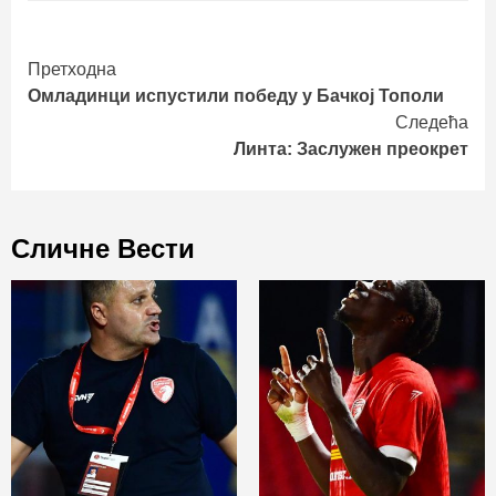
Continue
Претходна
Омладинци испустили победу у Бачкој Тополи
Reading
Следећа
Линта: Заслужен преокрет
Сличне Вести