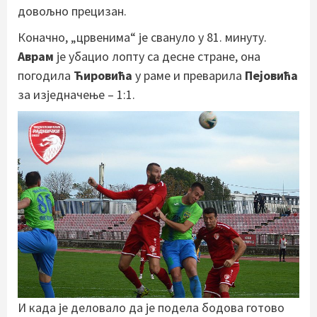
довољно прецизан.
Коначно, „црвенима“ је свануло у 81. минуту.
Аврам
је убацио лопту са десне стране, она
погодила
Ћировића
у раме и преварила
Пејовића
за изједначење – 1:1.
И када је деловало да је подела бодова готово