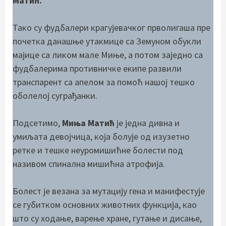
Матић.
Тако су фудбалери крагујевачког прволигаша пре
почетка данашње утакмице са Земуном обукли
мајице са ликом мале Миње, а потом заједно са
фудбалерима противничке екипе развили
транспарент са апелом за помоћ нашој тешко
оболелој суграђанки.
Подсетимо,
Миња Матић
је једна дивна и
умиљата девојчица, која болује од изузетно
ретке и тешке неуромишићне болести под
називом спинална мишићна атрофија.
Болест је везана за мутацију гена и манифестује
се губитком основних животних функција, као
што су ходање, варење хране, гутање и дисање,