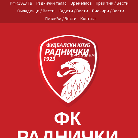
Skip
РФК1923 ТВ
Раднички талас
Времеплов
Први тим / Вести
to
Омладинци / Вести
Кадети / Вести
Пионири / Вести
content
Петлићи / Вести
Контакт
КРАГУЈЕВАЦ
ФК
РАДНИЧКИ