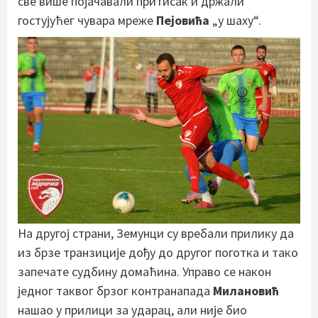
све више појачавали притисак и држали
гостујућег чувара мреже
Пејовића
„у шаху“.
На другој страни, Земунци су вребали прилику да
из брзе транзиције дођу до другог поготка и тако
запечате судбину домаћина. Управо се након
једног таквог брзог контранапада
Милановић
нашао у прилици за ударац, али није био