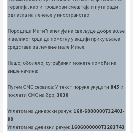
терапија, као и трошкови смештаја и пута ради
одласка на лечење у иностранство.
Породица Матић апелује на све људе добре воље
и великог срца да помогну у акцији прикупљања
средстава за лечење мале Миње.
Нашој оболелој суграђанки можете помоћи на
више начина:
Путем СМС сервиса: У текст поруке укуцати
845
и
послати СМС на број
3030
Уплатом на динарски рачун:
160-6000000732401-
90
Уплатом на девизни рачун:
160600000073283743