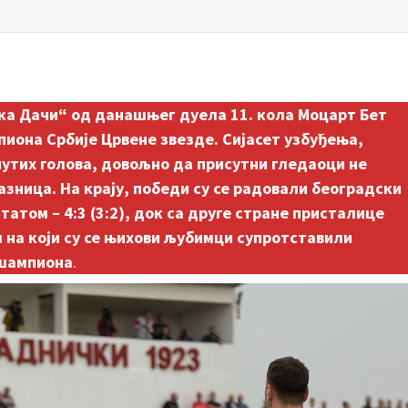
ика Дачи“ од данашњег дуела 11. кола Моцарт Бет
иона Србије Црвене звезде. Сијасет узбуђења,
нутих голова, довољно да присутни гледаоци не
лазница. На крају, победи су се радовали београдски
атом – 4:3 (3:2), док са друге стране присталице
 на који су се њихови љубимци супротставили
 шампиона
.