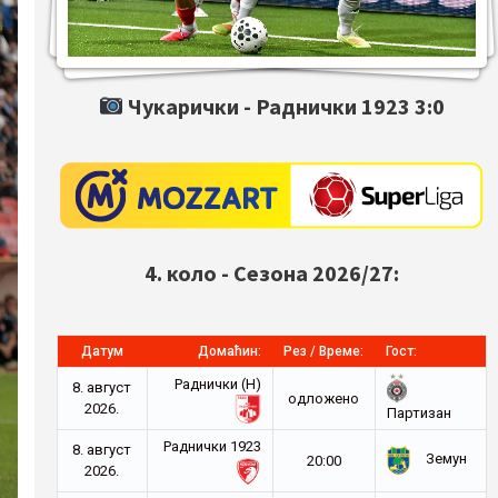
Чукарички -
Раднички 1923
3:0
4. коло - Сезона 2026/27:
Датум
Домаћин:
Рез / Време:
Гост:
Раднички (Н)
8. август
oдложено
2026.
Партизан
Раднички 1923
8. август
Земун
20:00
2026.