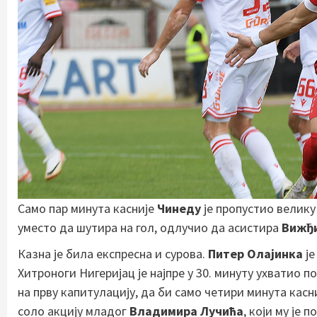
Само пар минута касније
Чинеду
је пропустио велику
уместо да шутира на гол, одлучио да асистира
Вижђи
Казна је била експресна и сурова.
Питер Олајинка
је
Хитроноги Нигеријац је најпре у 30. минуту ухватио
на прву капитулацију, да би само четири минута касн
соло акцију младог
Владимира Лучића
, који му је