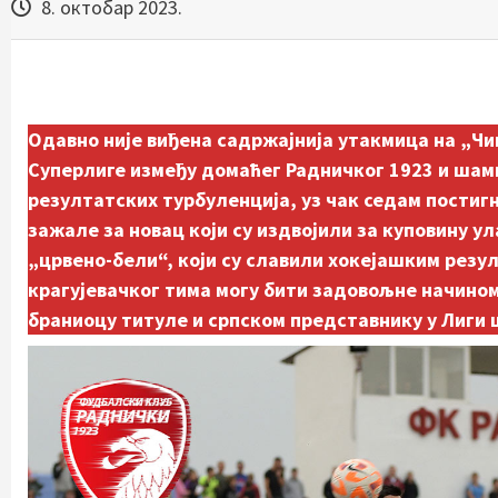
8. октобар 2023.
Одавно није виђена садржајнија утакмица на „Ч
Суперлиге између домаћег Радничког 1923 и шамп
резултатских турбуленција, уз чак седам постиг
зажале за новац који су издвојили за куповину у
„црвено-бели“, који су славили хокејашким резулт
крагујевачког тима могу бити задовољне начином
браниоцу титуле и српском представнику у Лиги