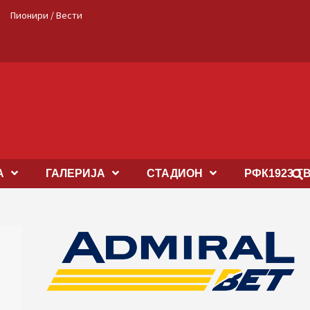
Пионири / Вести
А
ГАЛЕРИЈА
СТАДИОН
РФК1923 Т