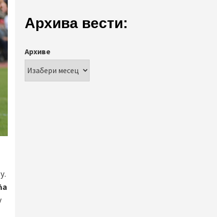
Архива вести:
Архиве
у.
ћа
у