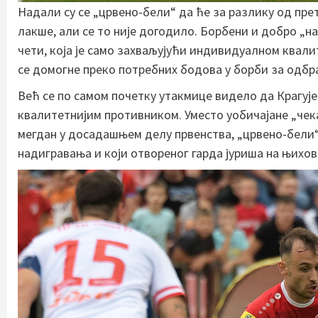
Надали су се „црвено-бели“ да ће за разлику од пр
лакше, али се то није догодило. Борбени и добро „
чети, која је само захваљујући индивидуалном квал
се домогне преко потребних бодова у борби за одбр
Већ се по самом почетку утакмице видело да Крагује
квалитетнијим противником. Уместо уобичајане „чека
мегдан у досадашњем делу првенства, „црвено-бели“ 
надигравања и који отвореног гарда јуриша на њихов