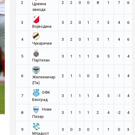
2
2
2
0
0
8
1
7
6
Црвена
звезда
3
3
2
0
1
7
3
4
6
Војводина
4
3
2
0
1
5
1
4
6
Чукарички
5
3
1
1
1
6
5
1
4
Партизан
6
2
1
1
0
2
1
1
4
Железничар
(Па)
ОФК
7
3
1
1
1
4
5
-1
4
Београд
Нови
8
3
1
1
1
2
4
-2
4
Пазар
9
3
0
3
0
1
1
0
3
Младост