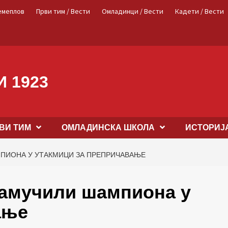
емеплов
Први тим / Вести
Омладинци / Вести
Кадети / Вести
 1923
ВИ ТИМ
OМЛАДИНСКА ШКОЛА
ИСТОРИЈ
МПИОНА У УТАКМИЦИ ЗА ПРЕПРИЧАВАЊЕ
намучили шампиона у
ање