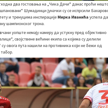
етходна два гостовања на „Чика Дачи“ данас проћи нешт
нашпановани“ Шумадинци јуначки су се испрсили Бахаров
итету и тренуцима инспирације
Мирка Иванића
успела да
ану шампионског трона.
вчани уопште немају намеру да устукну пред објективно
лице“, својствене већини екипа са којима су делили
су овога пута нашили на противника који не бежи од
 табор.