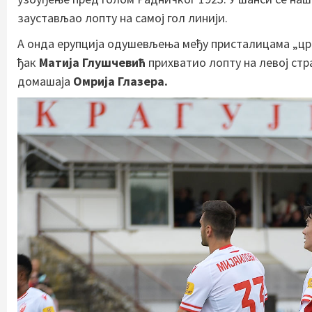
заустављао лопту на самој гол линији.
А онда ерупција одушевљења међу присталицама „црве
ђак
Матија Глушчевић
прихватио лопту на левој стр
домашаја
Омрија
Глазера.