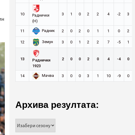
10
3
1
0
2
2
4
-2
3
Раднички
ин
(Н)
Радник
11
2
0
2
0
1
1
0
2
Земун
12
3
0
1
2
2
7
-5
1
13
2
0
0
2
0
4
-4
0
Раднички
1923
Мачва
14
3
0
0
3
1
10
-9
0
Архива резултата: