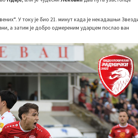
них“. У току је био 21. минут када је некадашњи Звезд
ани, а затим је добро одмереним ударцем послао ван