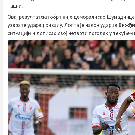
тацни.
Овај резултатски обрт није деморалисао Шумадинце, 
узврате ударац ривалу. Лопта је након ударца
Вижђи
ситуацији и дописао свој четврти погодак у текућем 