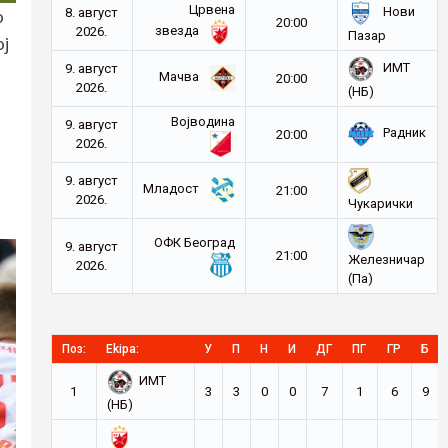
Црвена
Нови
8. август
о
20:00
звезда
2026.
Пазар
ој
ИМТ
9. август
Мачва
20:00
2026.
(НБ)
Војводина
9. август
Радник
20:00
2026.
9. август
Младост
21:00
2026.
Чукарички
ОФК Београд
9. август
21:00
Железничар
2026.
(Па)
Поз:
Ekipa:
У
П
Н
И
ДГ
ПГ
ГР
Б
ИМТ
1
3
3
0
0
7
1
6
9
(НБ)