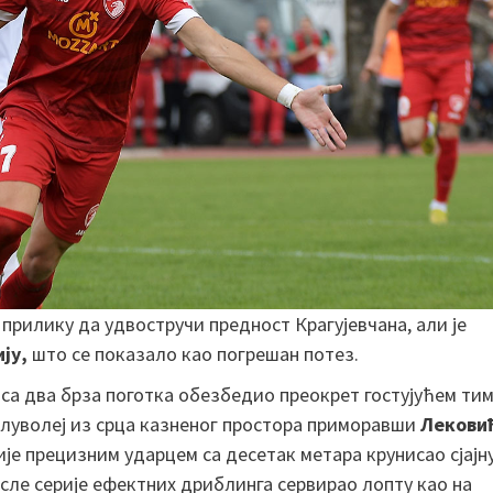
 прилику да удвостручи предност Крагујевчана, али је
ју,
што се показало као погрешан потез.
 са два брза поготка обезбедио преокрет гостујућем тим
 полуволеј из срца казненог простора приморавши
Лекови
ије прецизним ударцем са десетак метара крунисао сјајн
 после серије ефектних дриблинга сервирао лопту као на