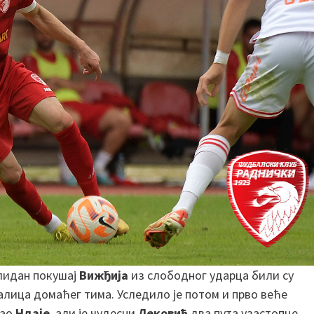
олидан покушај
Вижђија
из слободног ударца били су
лица домаћег тима. Уследило је потом и прво веће
шао
Ндаје
, али је чудесни
Лековић
два пута узастопце