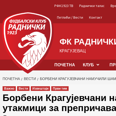
Skip
РФК1923 ТВ
Раднички талас
Вр
to
content
Петлићи / Вести
Контакт
ФК РАДНИЧКИ
КРАГУЈЕВАЦ
ПОЧЕТНА
КЛУБ
ПР
ПОЧЕТНА
ВЕСТИ
БОРБЕНИ КРАГУЈЕВЧАНИ НАМУЧИЛИ ША
Важно
Вести
Извештаји
Први тим
Борбени Крагујевчани 
утакмици за препричав