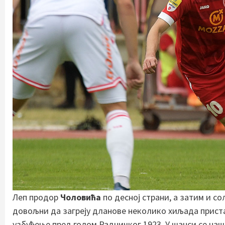
Леп продор
Чоловића
по десној страни, а затим и с
довољни да загреју дланове неколико хиљада приста
узбуђење пред голом Радничког 1923. У шанси се на