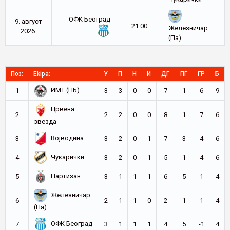
ОФК Београд
9. август
21:00
Железничар
2026.
(Па)
Поз:
Ekipa:
У
П
Н
И
ДГ
ПГ
ГР
Б
ИМТ (НБ)
1
3
3
0
0
7
1
6
9
Црвена
2
2
2
0
0
8
1
7
6
звезда
Војводина
3
3
2
0
1
7
3
4
6
Чукарички
4
3
2
0
1
5
1
4
6
Партизан
5
3
1
1
1
6
5
1
4
Железничар
6
2
1
1
0
2
1
1
4
(Па)
ОФК Београд
7
3
1
1
1
4
5
-1
4