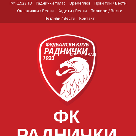
Skip
РФК1923 ТВ
Раднички талас
Времеплов
Први тим / Вести
to
Омладинци / Вести
Кадети / Вести
Пионири / Вести
content
Петлићи / Вести
Контакт
КРАГУЈЕВАЦ
ФК
РАДНИЧКИ