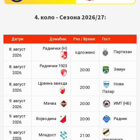
4. коло - Сезона 2026/27:
Датум
Домаћин:
Рез / Време:
Гост:
Раднички (Н)
8. август
Партизан
oдложено
2026.
Раднички 1923
8. август
Земун
20:00
2026.
Црвена звезда
Нови
8. август
20:00
2026.
Пазар
9. август
Мачва
ИМТ (НБ)
20:00
2026.
9. август
Војводина
Радник
20:00
2026.
9. август
Младост
21:00
2026.
Чукарички