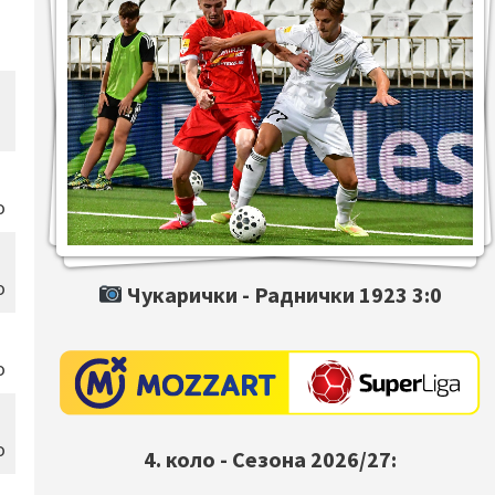
о
о
Чукарички -
Раднички 1923
3:0
о
о
4. коло - Сезона 2026/27: