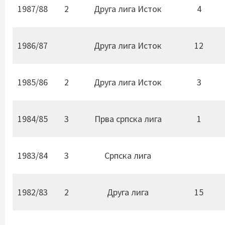
1987/88
2
Друга лига Исток
4
1986/87
Друга лига Исток
12
1985/86
2
Друга лига Исток
3
1984/85
3
Прва српска лига
1
1983/84
3
Српска лига
1982/83
2
Друга лига
15