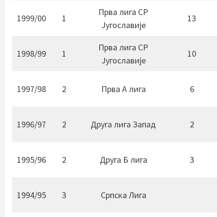
Прва лига СР
1999/00
1
13
Југославије
Прва лига СР
1998/99
1
10
Југославије
1997/98
2
Прва А лига
6
1996/97
2
Друга лига Запад
2
1995/96
2
Друга Б лига
3
1994/95
3
Српска Лига