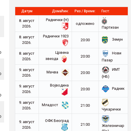
Датум
Домаћин:
Рез / Време:
Гост:
Раднички (Н)
8. август
oдложено
2026.
Партизан
Раднички 1923
8. август
Земун
20:00
2026.
о
Црвена
Нови
8. август
20:00
звезда
2026.
Пазар
ИМТ
9. август
о
Мачва
20:00
2026.
(НБ)
Војводина
9. август
Радник
20:00
2026.
о
9. август
Младост
21:00
2026.
Чукарички
о
ОФК Београд
9. август
21:00
Железничар
2026.