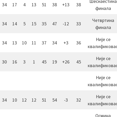
Шеснаестина
34
17
4
13
51
38
+13
38
финала
Четвртина
34
14
5
15
35
47
-12
33
финала
Није се
34
13
10
11
37
34
+3
36
квалификова
Није се
30
16
3
1
45
19
+26
45
квалификова
Није се
квалификова
Није се
34
10
12
12
51
54
-3
32
квалификова
Осмина