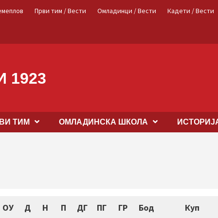
емеплов
Први тим / Вести
Омладинци / Вести
Кадети / Вести
 1923
ВИ ТИМ
OМЛАДИНСКА ШКОЛА
ИСТОРИЈ
ОУ
Д
Н
П
ДГ
ПГ
ГР
Бод
Куп