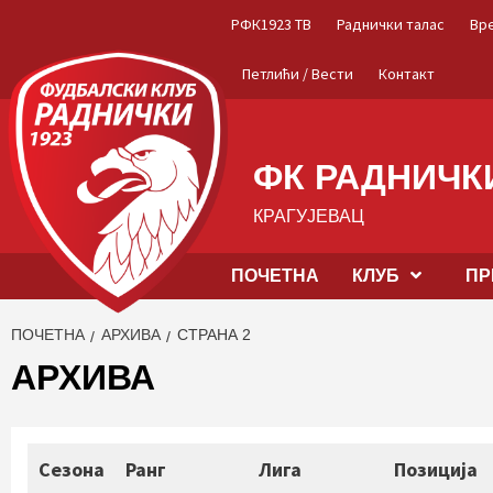
Skip
РФК1923 ТВ
Раднички талас
Вр
to
content
Петлићи / Вести
Контакт
ФК РАДНИЧКИ
КРАГУЈЕВАЦ
ПОЧЕТНА
КЛУБ
ПР
ПОЧЕТНА
АРХИВА
СТРАНА 2
АРХИВА
Сезона
Ранг
Лига
Позиција