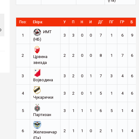
(Па)
Поз:
Ekipa:
У
П
Н
И
ДГ
ПГ
ГР
Б
о
ИМТ
1
3
3
0
0
7
1
6
9
(НБ)
2
2
2
0
0
8
1
7
6
Црвена
звезда
3
3
2
0
1
7
3
4
6
Војводина
4
3
2
0
1
5
1
4
6
Чукарички
5
3
1
1
1
6
5
1
4
Партизан
6
2
1
1
0
2
1
1
4
Железничар
(Па)