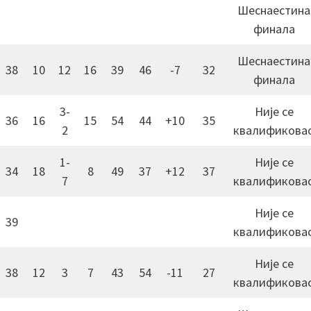
Шеснаестина
финала
Шеснаестина
38
10
12
16
39
46
-7
32
финала
3-
Није се
36
16
15
54
44
+10
35
2
квалификова
1-
Није се
34
18
8
49
37
+12
37
7
квалификова
Није се
39
квалификова
Није се
38
12
3
7
43
54
-11
27
квалификова