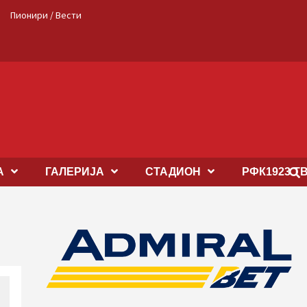
Пионири / Вести
А
ГАЛЕРИЈА
СТАДИОН
РФК1923 Т