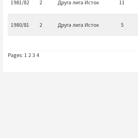
1981/82
2
Друга лига Исток
11
1980/81
2
Друга лига Исток
5
Pages:
1
2
3
4