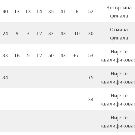
Четвртина
40
13
13
14
35
41
-6
52
финала
Осмина
24
9
3
12
33
43
-10
30
финала
Није се
33
16
5
12
50
43
+7
53
квалификова
Није се
34
75
квалификова
Није се
34
квалификова
Није се
квалификова