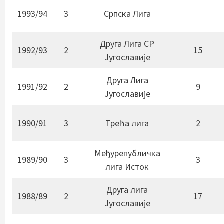
1993/94
3
Српска Лига
Друга Лига СР
1992/93
2
15
Југославије
Друга Лига
1991/92
2
9
Југославије
1990/91
3
Трећа лига
2
Међурепубличка
1989/90
3
3
лига Исток
Друга лига
1988/89
2
17
Југославије