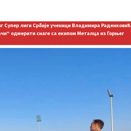
нг Супер лиги Србије ученици Владимира Раденковић
 Дачи“ одмерити снаге са екипом Металца из Горњег