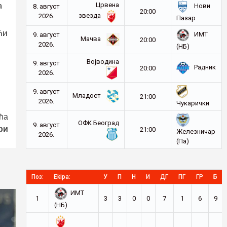
а
Црвена
Нови
8. август
20:00
звезда
2026.
Пазар
ћи
ИМТ
9. август
Мачва
20:00
2026.
(НБ)
Војводина
9. август
Радник
20:00
2026.
9. август
Младост
21:00
2026.
Чукарички
ћа
ОФК Београд
9. август
ри
21:00
Железничар
2026.
(Па)
Поз:
Ekipa:
У
П
Н
И
ДГ
ПГ
ГР
Б
ИМТ
1
3
3
0
0
7
1
6
9
(НБ)