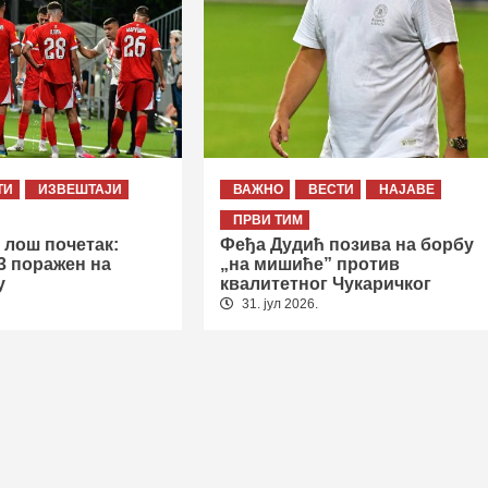
ТИ
ИЗВЕШТАЈИ
ВАЖНО
ВЕСТИ
НАЈАВЕ
ПРВИ ТИМ
 лош почетак:
Феђа Дудић позива на борбу
3 поражен на
„на мишиће” против
у
квалитетног Чукаричког
31. јул 2026.