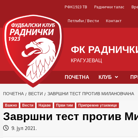
Skip
РФК1923 ТВ
Раднички талас
Вр
to
content
Петлићи / Вести
Контакт
ФК РАДНИЧКИ
КРАГУЈЕВАЦ
ПОЧЕТНА
КЛУБ
ПР
ПОЧЕТНА
ВЕСТИ
ЗАВРШНИ ТЕСТ ПРОТИВ МИЛАНОВЧАНА
Важно
Вести
Најаве
Први тим
Припремне утакмице
Завршни тест против М
9. јул 2021.