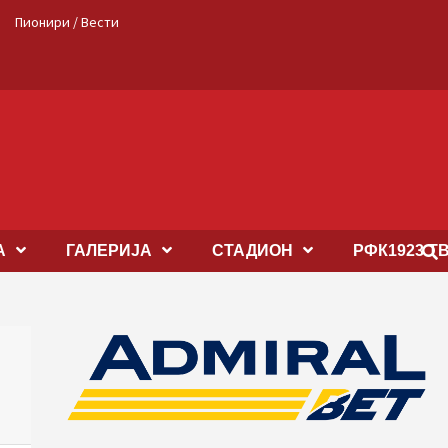
Пионири / Вести
А
ГАЛЕРИЈА
СТАДИОН
РФК1923 Т