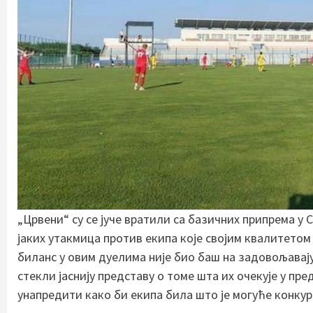
„Црвени“ су се јуче вратили са базичних припрема у 
јаких утакмица против екипа које својим квалитето
биланс у овим дуелима није био баш на задовољавају
стекли јаснију представу о томе шта их очекује у пре
унапредити како би екипа била што је могуће конкур