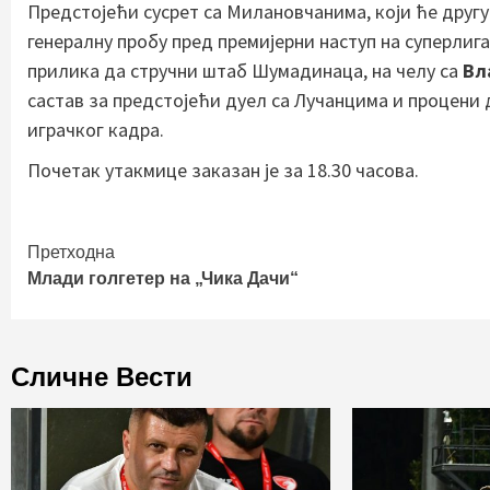
Предстојећи сусрет са Милановчанима, који ће друг
генералну пробу пред премијерни наступ на суперлига
прилика да стручни штаб Шумадинаца, на челу са
Вл
састав за предстојећи дуел са Лучанцима и процени 
играчког кадра.
Почетак утакмице заказан је за 18.30 часова.
Continue
Претходна
Млади голгетер на „Чика Дачи“
Reading
Сличне Вести