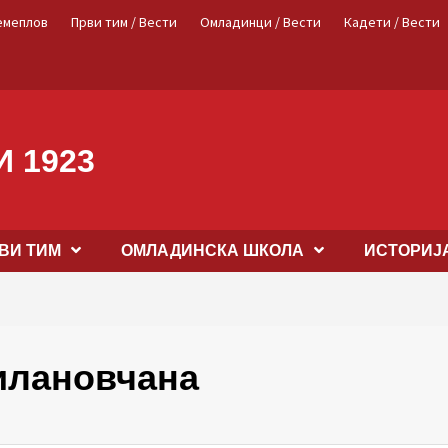
емеплов
Први тим / Вести
Омладинци / Вести
Кадети / Вести
 1923
ВИ ТИМ
OМЛАДИНСКА ШКОЛА
ИСТОРИЈ
илановчана