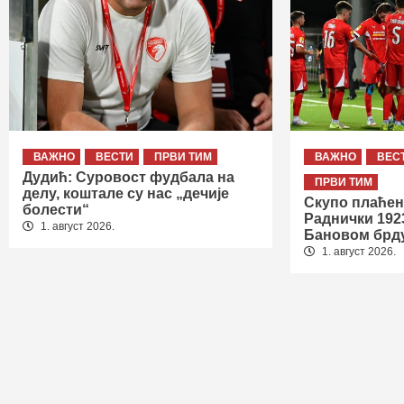
ВАЖНО
ВЕСТИ
ПРВИ ТИМ
ВАЖНО
ВЕС
Дудић: Суровост фудбала на
ПРВИ ТИМ
делу, коштале су нас „дечије
Скупо плаћен
болести“
Раднички 192
1. август 2026.
Бановом брд
1. август 2026.