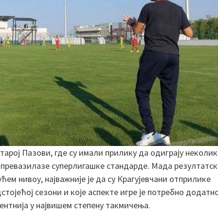
Старој Пазови, где су имали прилику да одиграју неколи
м превазилазе суперлигашке стандарде. Мада резултатс
ћем нивоу, најважније је да су Крагујевчани отприлике
дстојећој сезони и које аспекте игре је потребно додатн
ентнија у највишем степену такмичења.