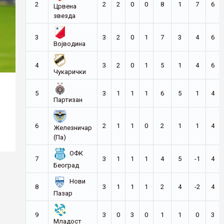
2
2
2
0
0
8
1
7
6
Црвена
звезда
3
3
2
0
1
7
3
4
6
Војводина
4
3
2
0
1
5
1
4
6
Чукарички
5
3
1
1
1
6
5
1
4
Партизан
6
2
1
1
0
2
1
1
4
Железничар
(Па)
ОФК
7
3
1
1
1
4
5
-1
4
Београд
Нови
8
3
1
1
1
2
4
-2
4
Пазар
9
3
0
3
0
1
1
0
3
Младост