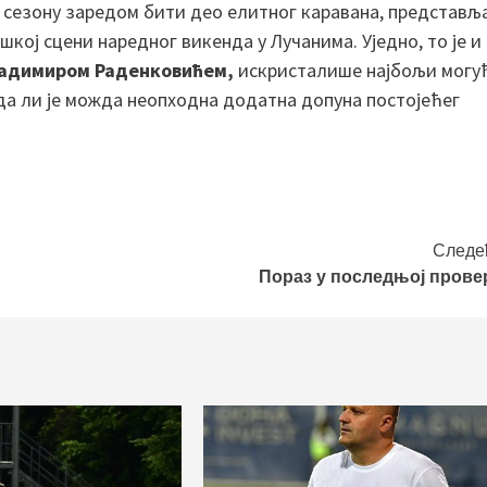
у сезону заредом бити део елитног каравана, представљ
шкој сцени наредног викенда у Лучанима. Уједно, то је и
адимиром Раденковићем,
искристалише најбољи могу
да ли је можда неопходна додатна допуна постојећег
Следе
Пораз у последњој прове