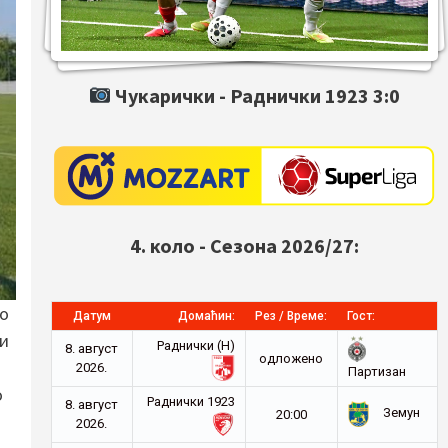
Чукарички -
Раднички 1923
3:0
4. коло - Сезона 2026/27:
ко
Датум
Домаћин:
Рез / Време:
Гост:
ки
Раднички (Н)
8. август
oдложено
2026.
Партизан
о
Раднички 1923
8. август
Земун
20:00
2026.