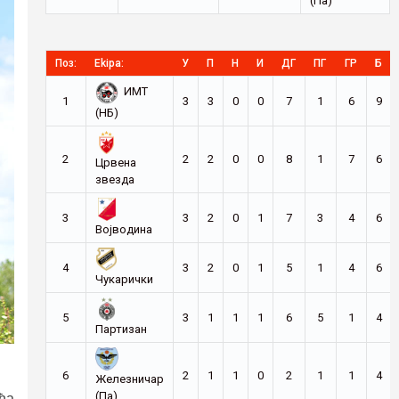
(Па)
Поз:
Ekipa:
У
П
Н
И
ДГ
ПГ
ГР
Б
ИМТ
1
3
3
0
0
7
1
6
9
(НБ)
2
2
2
0
0
8
1
7
6
Црвена
звезда
3
3
2
0
1
7
3
4
6
Војводина
4
3
2
0
1
5
1
4
6
Чукарички
5
3
1
1
1
6
5
1
4
Партизан
6
2
1
1
0
2
1
1
4
Железничар
(Па)
ћа