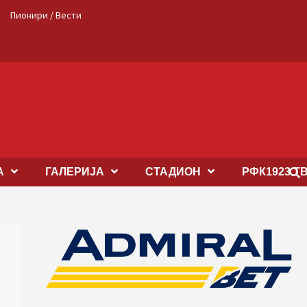
Пионири / Вести
А
ГАЛЕРИЈА
СТАДИОН
РФК1923 Т