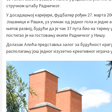
стручном штабу Радничког.
У досадашњој каријери, фудбалер рођен 27. марта 200
Јошанице и Рашке, уз учинак од једног гола и једне 
његов развој, будући да је чак 37 пута био на терену
постигао је на гостовању екипи Радничког у Нишу.
Долазак Алића представља залог за будућност крагуј
располагању још једног изузетно креативног играча у