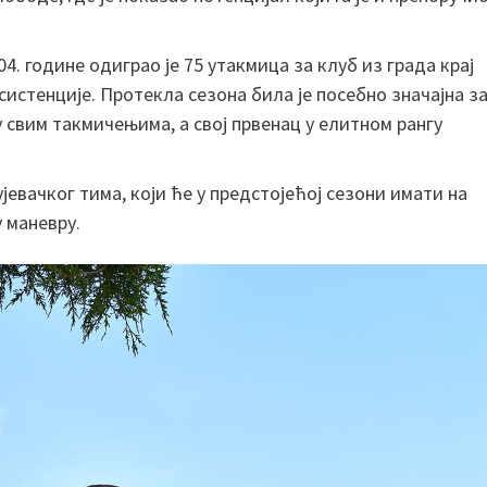
4. године одиграо је 75 утакмица за клуб из града крај
асистенције. Протекла сезона била је посебно значајна з
 у свим такмичењима, а свој првенац у елитном рангу
евачког тима, који ће у предстојећој сезони имати на
 маневру.