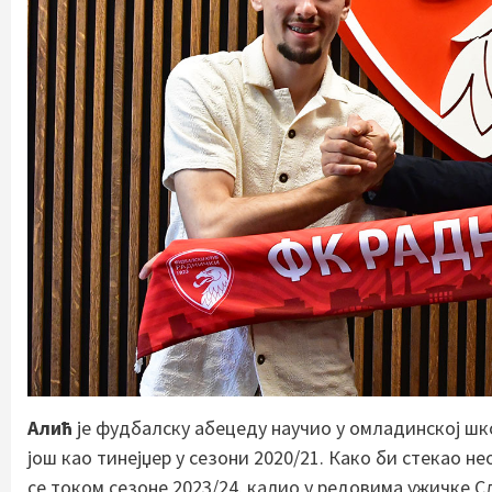
Алић
је фудбалску абецеду научио у омладинској шко
још као тинејџер у сезони 2020/21. Како би стекао 
се током сезоне 2023/24. калио у редовима ужичке Сл