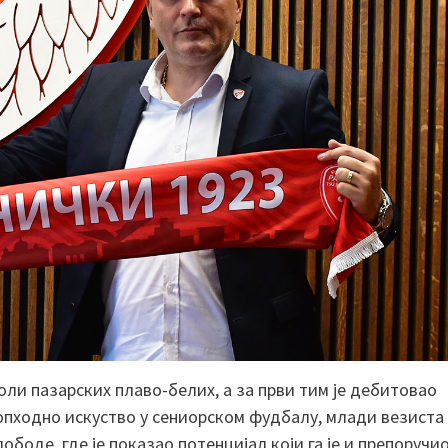
ли пазарских плаво-белих, а за први тим је дебитовао
неопходно искуство у сениорском фудбалу, млади везиста
ободе, где је показао потенцијал који га је и препоручи