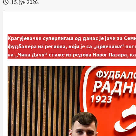
15. јун 2026.
Крагујевачки суперлигаш од данас је јачи за
Семи
фудбалера из региона, који је са „црвенима“ по
на „Чика Дачу“ стиже из редова Новог Пазара, ка