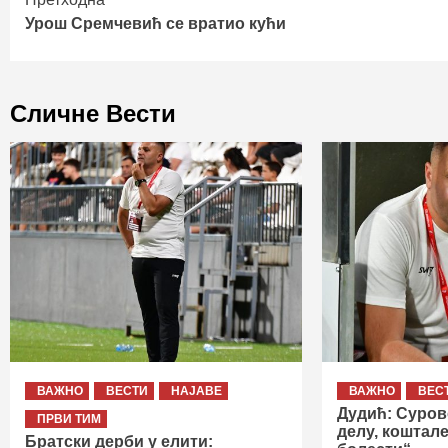
Continue
Урош Сремчевић се вратио кући
Reading
Сличне Вести
ВАЖНО
ВЕСТИ
НАЈАВЕ
ВАЖНО
ВЕС
Дудић: Суров
ПРВИ ТИМ
делу, коштале
Братски дерби у елити: