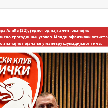
ра Алића (22)
, једног од најталентованијих
тписао трогодишњи уговор. Млади офанзивни везиста
о значајно појачање у маневру шумадијског тима.