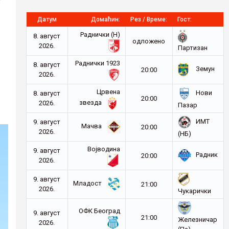
Датум
Домаћин:
Рез / Време:
Гост:
Раднички (Н)
8. август
oдложено
а
2026.
Партизан
Раднички 1923
8. август
Земун
20:00
2026.
Црвена
Нови
8. август
20:00
звезда
2026.
Пазар
ИМТ
9. август
Мачва
20:00
2026.
(НБ)
Војводина
9. август
Радник
20:00
2026.
9. август
Младост
21:00
2026.
Чукарички
ОФК Београд
9. август
21:00
Железничар
2026.