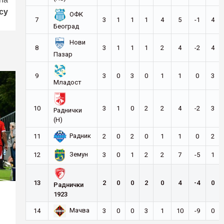
су
ОФК
7
3
1
1
1
4
5
-1
4
Београд
Нови
8
3
1
1
1
2
4
-2
4
Пазар
9
3
0
3
0
1
1
0
3
Младост
10
3
1
0
2
2
4
-2
3
Раднички
(Н)
Радник
11
2
0
2
0
1
1
0
2
Земун
12
3
0
1
2
2
7
-5
1
13
2
0
0
2
0
4
-4
0
Раднички
1923
Мачва
14
3
0
0
3
1
10
-9
0