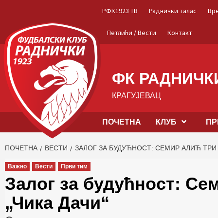
Skip
РФК1923 ТВ
Раднички талас
Вр
to
content
Петлићи / Вести
Контакт
ФК РАДНИЧКИ
КРАГУЈЕВАЦ
ПОЧЕТНА
КЛУБ
ПР
ПОЧЕТНА
ВЕСТИ
ЗАЛОГ ЗА БУДУЋНОСТ: СЕМИР АЛИЋ ТРИ 
Важно
Вести
Први тим
Залог за будућност: Се
„Чика Дачи“