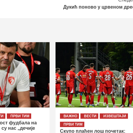
Дукић поново у црвеном дре
ТИ
ПРВИ ТИМ
ВАЖНО
ВЕСТИ
ИЗВЕШТАЈИ
ост фудбала на
ПРВИ ТИМ
 су нас „дечије
Скупо плаћен лош почетак: