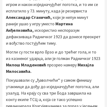
игром и након изједначујућег поготка, и то им се
исплатило у 73. минуту, када је резервиста
Александар Станичић,
који је непун минут
раније ушао у игру уместо
Мартина
Анђелковића,
искористио неспоразум
дефанзиваца Радничког 1923 да донесе преокрет
и вођство гостујућем тиму.
Могли су гости врло брзо и до трећег гола, и то
из казненог ударца, али је голман Радничког 1923
Милош Младеновић
прозрео намеру
Михајла
Милосавића.
Покушавали су „ђаволчићи“ у самом финишу
утакмице да дођу до изједначујућег поготка, али
узалуд. На крају су сва три бода завршила на
конту екипе ТСЦ-а, која се тако успешно
реванширала Крагујевчанима за пораз у јесењем