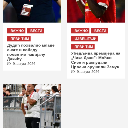
ВАЖНО
ВЕСТИ
ВАЖНО
ВЕСТИ
ПРВИ ТИМ
ИЗВЕШТАЈИ
Дудић похвалио младе
ПРВИ ТИМ
снаге и победу
Убедљива премијера на
посветио навијачу
„Чика Дачи”: Моћни
Дакићу
Сисе и распуцани
9. август 2026.
Црвени срушили Земун
9. август 2026.