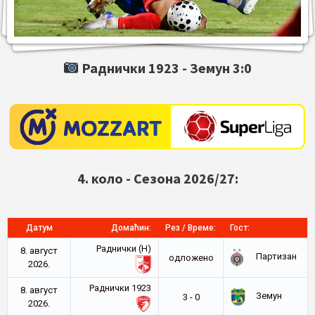
Раднички 1923 -
Земун
3:0
4. коло - Сезона 2026/27:
Датум
Домаћин:
Рез / Време:
Гост:
Раднички (Н)
8. август
Партизан
oдложено
2026.
Раднички 1923
8. август
Земун
3 - 0
2026.