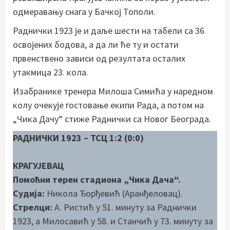
одмеравању снага у Бачкој Тополи.
Раднички 1923 је и даље шести на табели са 36
освојених бодова, а да ли ће ту и остати
првенствено зависи од резултата осталих
утакмица 23. кола.
Изабранике тренера Милоша Симића у наредном
колу очекује гостовање екипи Рада, а потом на
„Чика Дачу“ стиже Раднички са Новог Београда.
РАДНИЧКИ 1923 – ТСЦ 1:2 (0:0)
КРАГУЈЕВАЦ
Помоћни терен стадиона „Чика Дача“.
Судија:
Никола Ђорђевић (Аранђеловац).
Стрелци:
А. Ристић у 51. минуту за Раднички
1923, а Милосавић у 58. и Станчић у 73. минуту за