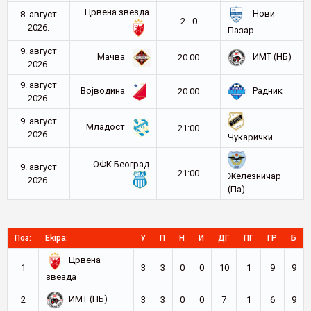
Црвена звезда
Нови
8. август
2 - 0
2026.
Пазар
9. август
Мачва
ИМТ (НБ)
20:00
2026.
9. август
Војводина
Радник
20:00
2026.
9. август
Младост
21:00
2026.
Чукарички
ОФК Београд
9. август
21:00
Железничар
2026.
(Па)
Поз:
Ekipa:
У
П
Н
И
ДГ
ПГ
ГР
Б
Црвена
1
3
3
0
0
10
1
9
9
звезда
ИМТ (НБ)
2
3
3
0
0
7
1
6
9