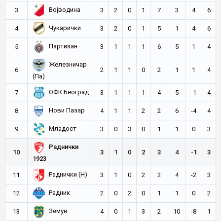
Војводина
3
3
2
0
1
7
3
4
6
Чукарички
4
3
2
0
1
5
1
4
6
Партизан
5
3
1
1
1
6
5
1
4
Железничар
6
2
1
1
0
2
1
1
4
(Па)
ОФК Београд
7
3
1
1
1
4
5
-1
4
Нови Пазар
8
4
1
1
2
2
6
-4
4
Младост
9
3
0
3
0
1
1
0
3
Раднички
10
3
1
0
2
3
4
-1
3
1923
Раднички (Н)
11
3
1
0
2
2
4
-2
3
Радник
12
2
0
2
0
1
1
0
2
Земун
13
4
0
1
3
2
10
-8
1