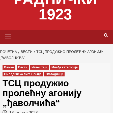
1923
Primary
Menu
ПОЧЕТНА
ВЕСТИ
ТСЦ ПРОДУЖИО ПРОЛЕЋНУ АГОНИЈУ
„ЂАВОЛЧИЋА“
Важно
Вести
Извештаји
Млађе категорије
Омладинска лига Србије
Омладинци
ТСЦ продужио
пролећну агонију
„ђаволчића“
13. април 2023.