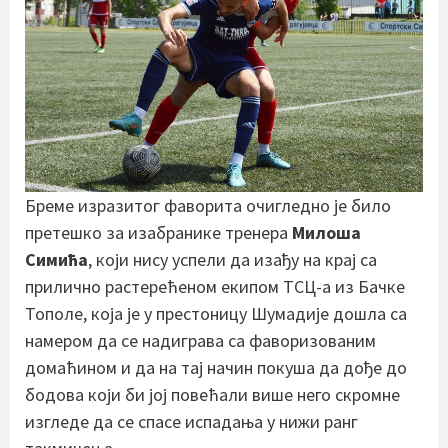
Бреме изразитог фаворита очигледно је било
претешко за изабранике тренера
Милоша
Симића
, који нису успели да изађу на крај са
прилично растерећеном екипом ТСЦ-а из Бачке
Тополе, која је у престоницу Шумадије дошла са
намером да се надиграва са фаворизованим
домаћином и да на тај начин покуша да дође до
бодова који би јој повећали више него скромне
изгледе да се спасе испадања у нижи ранг