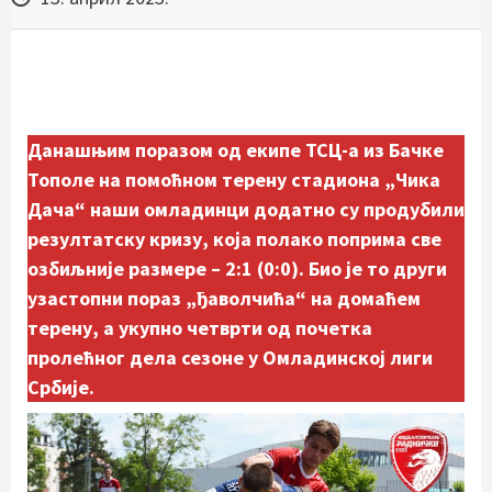
Данашњим поразом од екипе ТСЦ-а из Бачке
Тополе на помоћном терену стадиона „Чика
Дача“ наши омладинци додатно су продубили
резултатску кризу, која полако поприма све
озбиљније размере – 2:1 (0:0). Био је то други
узастопни пораз „ђаволчића“ на домаћем
терену, а укупно четврти од почетка
пролећног дела сезоне у Омладинској лиги
Србије.