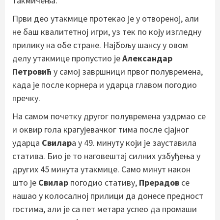
такмичења.
Први део утакмице протекао је у отвореној, али
не баш квалитетној игри, уз тек по коју изгледну
прилику на обе стране. Најбољу шансу у овом
делу утакмице пропустио је
Александар
Петровић
у самој завршници првог полувремена,
када је после корнера и ударца главом погодио
пречку.
На самом почетку другог полувремена уздрмао се
и оквир гола крагујевачког тима после сјајног
ударца
Свилар
а у 49. минуту који је зауставила
статива. Био је то наговештај силних узбуђења у
других 45 минута утакмице. Само минут након
што је
Свилар
погодио стативу,
Прерадов
се
нашао у колосалној прилици да донесе предност
гостима, али је са пет метара успео да промаши