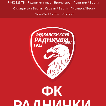
Skip
РФК1923 ТВ
Раднички талас
Времеплов
Први тим / Вести
to
Омладинци / Вести
Кадети / Вести
Пионири / Вести
content
Петлићи / Вести
Контакт
КРАГУЈЕВАЦ
ФК
РАДНИЧКИ