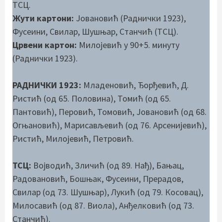
ТСЦ.
Жути картони:
Јовановић (Раднички 1923),
Фусеини, Свилар, Шушњар, Станчић (ТСЦ).
Црвени картон:
Милојевић у 90+5. минуту
(Раднички 1923).
РАДНИЧКИ 1923:
Младеновић, Ђорђевић, Д.
Ристић (од 65. Половина), Томић (од 65.
Пантовић), Перовић, Томовић, Јовановић (од 68.
Огњановић), Марисављевић (од 76. Арсенијевић),
Ристић, Милојевић, Петровић.
ТСЦ:
Војводић, Зличић (од 89. Нађ), Бањац,
Радовановић, Бошњак, Фусеини, Прерадов,
Свилар (од 73. Шушњар), Лукић (од 79. Косовац),
Милосавић (од 87. Виола), Анђелковић (од 73.
Станчић).