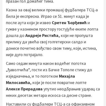
празан гол домаћег тима.
Казна за овај велики промашај фудбалера ТСЦ-а
била је експресна. Играо се 51. минут када је
после аута који је извео
Сретен Ђорђевић
и
гужве у казненом простору гостујуће екипе лопта
дошла до
Андреје Ристића,
који не пропушта
прилику да увећа свој голгетерски салдо и
донесе почетно вођство свом тиму, које, истина,
није дуго потрајало.
Само седам минута након водећег поготка
„ђаволчића“, гости из Бачке Тополе стижу до
изједначења, и то поготком
Михајла
Милосавића,
који је после повратне лопте
Алексе Прерадова
упутио неодбрањив ударац са
неких десетак метара искоса са десне стране.
Наставили су фудбалери ТСЦ-а са офанзивном