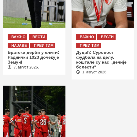
ВАЖНО
ВЕСТИ
ВАЖНО
ВЕСТИ
НАЈАВЕ
ПРВИ ТИМ
ПРВИ ТИМ
Братски дерби у елити:
Дудић: Суровост
Раднички 1923 дочекује
фудбала на делу,
Земун!
коштале су нас „дечије
болести“
7. август 2026.
1. август 2026.