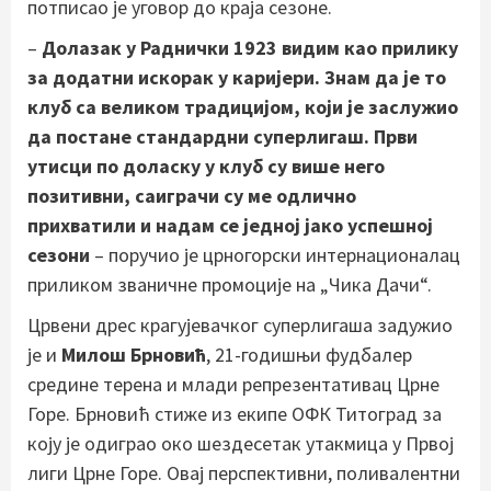
потписао је уговор до краја сезоне.
–
Долазак у Раднички 1923 видим као прилику
за додатни искорак у каријери. Знам да је то
клуб са великом традицијом, који је заслужио
да постане стандардни суперлигаш. Први
утисци по доласку у клуб су више него
позитивни, саиграчи су ме одлично
прихватили и надам се једној јако успешној
сезони
– поручио је црногорски интернационалац
приликом званичне промоције на „Чика Дачи“.
Црвени дрес крагујевачког суперлигаша задужио
је и
Милош Брновић
, 21-годишњи фудбалер
средине терена и млади репрезентативац Црне
Горе. Брновић стиже из екипе ОФК Титоград за
коју је одиграо око шездесетак утакмица у Првој
лиги Црне Горе. Овај перспективни, поливалентни