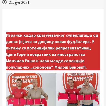
21. јул 2021.
Играчки кадар крагујевачког суперлигаша од
данас је јачи за двојицу нових фудбалера. У
питању су потенцијални репрезентативац
Црне Горе и повратник из иностранства
Момчило Рашо и члан младе селекције
популарних „соколова“ Милош Брновић.