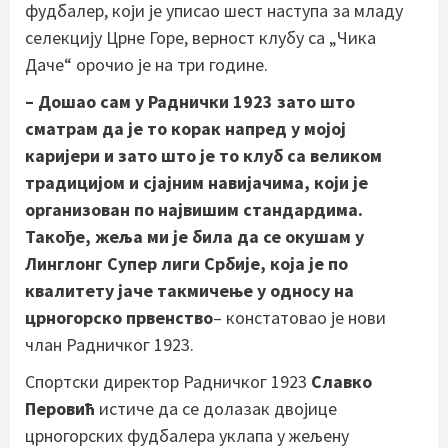
фудбалер, који је уписао шест наступа за младу
селекцију Црне Горе, верност клубу са „Чика
Даче“ орочио је на три године.
– Дошао сам у Раднички 1923 зато што
сматрам да је то корак напред у мојој
каријери и зато што је то клуб са великом
традицијом и сјајним навијачима, који је
организован по највишим стандардима.
Такође, жеља ми је била да се окушам у
Линглонг Супер лиги Србије, која је по
квалитету јаче такмичење у односу на
црногорско првенство
– констатовао је нови
члан Радничког 1923.
Спортски директор Радничког 1923
Славко
Перовић
истиче да се долазак двојице
црногорских фудбалера уклапа у жељену