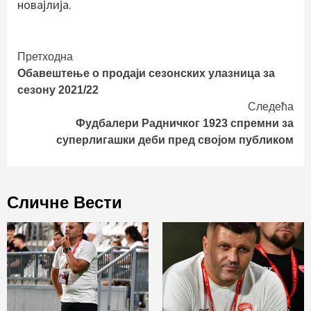
новајлија.
Continue
Претходна
Обавештење о продаји сезонских улазница за
Reading
сезону 2021/22
Следећа
Фудбалери Радничког 1923 спремни за
суперлигашки деби пред својом публиком
Сличне Вести