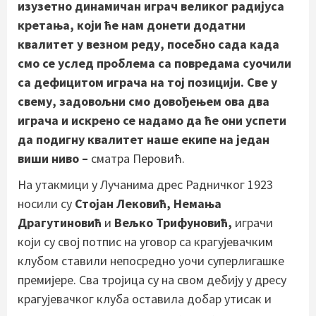
изузетно динамичан играч великог радијуса
кретања, који ће нам донети додатни
квалитет у везном реду, посебно сада када
смо се услед проблема са повредама суочили
са дефицитом играча на тој позицији. Све у
свему, задовољни смо довођењем ова два
играча и искрено се надамо да ће они успети
да подигну квалитет наше екипе на један
виши ниво –
сматра Перовић.
На утакмици у Лучанима дрес Радничког 1923
носили су
Стојан Лековић, Немања
Драгутиновић
и
Вељко Трифуновић,
играчи
који су свој потпис на уговор са крагујевачким
клубом ставили непосредно уочи суперлигашке
премијере. Сва тројица су на свом дебију у дресу
крагујевачког клуба оставила добар утисак и