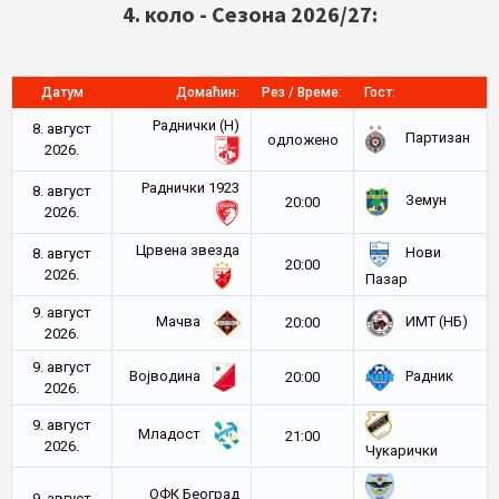
4. коло - Сезона 2026/27:
Датум
Домаћин:
Рез / Време:
Гост:
Раднички (Н)
8. август
Партизан
oдложено
2026.
Раднички 1923
8. август
Земун
20:00
2026.
Црвена звезда
Нови
8. август
20:00
2026.
Пазар
9. август
Мачва
ИМТ (НБ)
20:00
2026.
9. август
Војводина
Радник
20:00
2026.
9. август
Младост
21:00
2026.
Чукарички
ОФК Београд
9. август