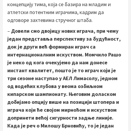
концепцију тима, која се базира на младим и
атлетски потентним играчима, кадрим да
одговоре захтевима стручног штаба.
–
Довели смо двојицу нових играча, при чему
један представља перспективу за будућност,
док је други већ формиран играч са
интернационалним искуством. Момчило Рашо
је неко од кога очекујемо да нам донесе
инстант квалитет, пошто је то играч који је
три сезоне наступао у АЕЛ Лимасолу, једном
од водећих клубова у веома озбиљном
кипарском шампионату. Његовим доласком
добијамо опцију више на позицији штопера и
играча који ће својом мирноћом и искуством
допринети већој сигурности задње линије.
Када је реч о Милошу Брновићу, то је један