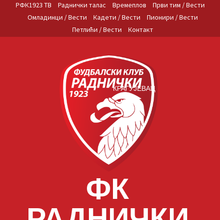
Skip
РФК1923 ТВ
Раднички талас
Времеплов
Први тим / Вести
to
Омладинци / Вести
Кадети / Вести
Пионири / Вести
content
Петлићи / Вести
Контакт
КРАГУЈЕВАЦ
ФК
РАДНИЧКИ