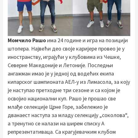
Момчило Рашо
има 24 године и игра на позицији
штопера. Највећи део своје каријере провео је у
иностранству, играјући у клубовима из Чешке,
Северне Македоније и Летоније. Последњи
ангажман имао је у једној од водећих екипа
кипарског шампионата АЕЛ-у из Лимасола, за коју
је наступао претходне три сезоне и са којом је
освојио национални куп. Рашо је прошао све
млађе селекције Црне Горе, забележио је
дванаест наступа за младу селекцију „соколова“,
а тренутно се налази на ширем списку А
репрезентативаца. Са крагујевачким клубом