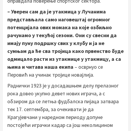
оправдала поверење спортског сектора.
– Уверен сам да је утакмица у Лучанима
представљала само наговештај огромног
потенцијала ових момака на које озбиљно
рачунамо у текућој сезони. Они су свесни да
имају пуну подршку свих у клубу и ја не
сумњам да ће сва тројица како првенство буде
одмицало расти из утакмице у утакмицу, а са
њима и читава наша екипа
– осврнуо се
Перовић на учинак тројице новајлија.
Раднички 1923 је у досадашњем делу прелазног
рока довео укупно девет нових играча, а с
обзиром да се летња фудбалска пијаца затвара
тек 17. септембра, за очекивати је да
Крагујевчани у наредном периоду допуне
постојећи играчки кадар са још неколицином