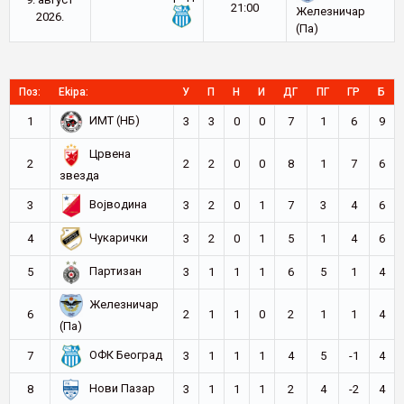
21:00
Железничар
2026.
(Па)
Поз:
Ekipa:
У
П
Н
И
ДГ
ПГ
ГР
Б
ИМТ (НБ)
1
3
3
0
0
7
1
6
9
Црвена
2
2
2
0
0
8
1
7
6
звезда
Војводина
3
3
2
0
1
7
3
4
6
Чукарички
4
3
2
0
1
5
1
4
6
Партизан
5
3
1
1
1
6
5
1
4
Железничар
6
2
1
1
0
2
1
1
4
(Па)
ОФК Београд
7
3
1
1
1
4
5
-1
4
Нови Пазар
8
3
1
1
1
2
4
-2
4