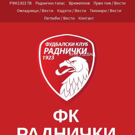
Skip
РФК1923 ТВ
Раднички талас
Времеплов
Први тим / Вести
to
Омладинци / Вести
Кадети / Вести
Пионири / Вести
content
Петлићи / Вести
Контакт
КРАГУЈЕВАЦ
ФК
РАДНИЧКИ