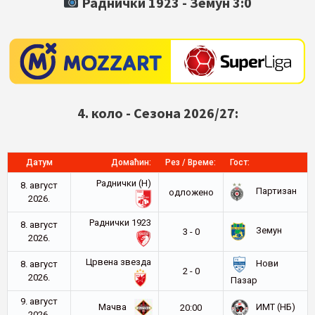
Раднички 1923 -
Земун
3:0
4. коло - Сезона 2026/27:
Датум
Домаћин:
Рез / Време:
Гост:
Раднички (Н)
8. август
Партизан
oдложено
2026.
Раднички 1923
8. август
Земун
3 - 0
2026.
Црвена звезда
Нови
8. август
2 - 0
2026.
Пазар
9. август
Мачва
ИМТ (НБ)
20:00
2026.