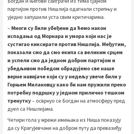
Богдан и његови саиграчи из тима сјајном
партијом против Нишлија одагнали стрепњу и
уједно запушили уста свим критичарима.
–
Многи су били убеђени да ћемо након
испадања од Морнара и умора који нас је
сустигао киксирати против Нишлија. Међутим,
показали смо да смо екипа са великим срцем
и успели смо да једном добром партијом и
убедљивом победом обрадујемо све наше
верне навијаче који су у недељу увече били у
Горњем Милановцу како би нам пружили преко
потребну подршку у једном прилично тешком
тренутку
– осврнуо се Богдан на атмосферу пред
дуел са Нишлијама.
Четири гола у мрежи имењака из Ниша показују
да су Крагујевчани на добром путу да превазиђу