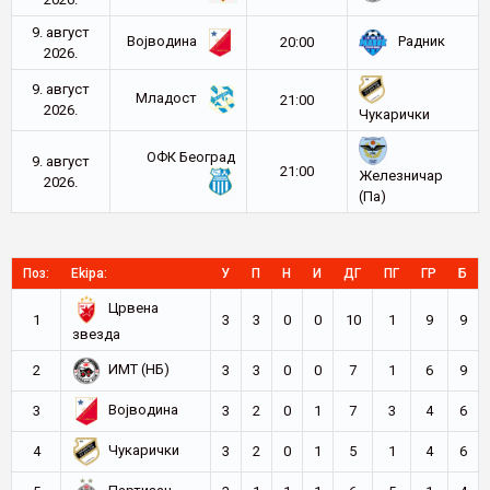
9. август
Војводина
Радник
20:00
2026.
9. август
Младост
21:00
2026.
Чукарички
ОФК Београд
9. август
21:00
Железничар
2026.
(Па)
Поз:
Ekipa:
У
П
Н
И
ДГ
ПГ
ГР
Б
Црвена
1
3
3
0
0
10
1
9
9
звезда
ИМТ (НБ)
2
3
3
0
0
7
1
6
9
Војводина
3
3
2
0
1
7
3
4
6
Чукарички
4
3
2
0
1
5
1
4
6