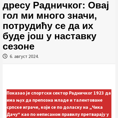
дресу Радничког: Овај
гол ми много значи,
потрудићу се да их
буде још у наставку
сезоне
6. август 2024.
Показао је спортски сектор Радничког 1923 да
има њух да препозна младе и талентоване
српске играче, који се по доласку на „Чика
Дачу“ као по неписаном правилу претварају у