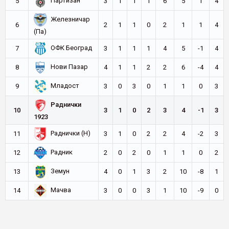
Партизан
5
3
1
1
1
6
5
1
4
Железничар
6
2
1
1
0
2
1
1
4
(Па)
ОФК Београд
7
3
1
1
1
4
5
-1
4
Нови Пазар
8
4
1
1
2
2
6
-4
4
Младост
9
3
0
3
0
1
1
0
3
Раднички
10
3
1
0
2
3
4
-1
3
1923
Раднички (Н)
11
3
1
0
2
2
4
-2
3
Радник
12
2
0
2
0
1
1
0
2
Земун
13
4
0
1
3
2
10
-8
1
Мачва
14
3
0
0
3
1
10
-9
0