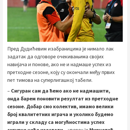
Пред Дудићевим изабраницима је нимало лак
задатак да одговоре очекивањима својих
навијача и понове, ако не и надмаше успех из
претходне сезоне, коју су окончали међу првих
пет тимова на суперлигашкој табели.
–
Сигуран сам да ћемо ако не надмашити,
онда барем поновити резултат из претходне
сезоне. Добар смо колектив, имамо велики
број квалитетних играча и уколико будемо
играли у складу са могућностима успех
сигурно неће изостати
– уверен је
Мирчетић.