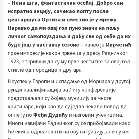
–
Нема шта, фантастичан осећај. Добро сам
испратио акцију, сачекао лопту после
центаршута Ортиза и сместио је у мрежу.
Наравно да ми овај гол пуно значи на пољу
личног самопоуздања и даћу све од себе да их
буде још у наставку сезоне
– изнео је
Мирчетић
прве импресије након првенца у дресу Радничког
1923, откривши да су му прве честитке за овај гол
стигле од породице и другара.
Неуспех у Европи и испадање од Морнара у другој
рунди квалификација за Лигу конференције
представљали су бојеву муницију за многе
критичаре, који као да су једва чекали повод да
оплету по
Феђи Дудићу
и његовим ученицима.
Многи навијачи Радничког су се прибојавали како
ће екипа одреаговати на ову ситуацију, али су им