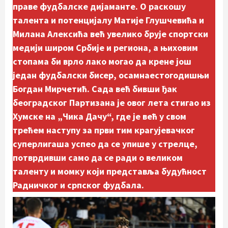
праве фудбалске дијаманте. О раскошу
талента и потенцијалу Матије Глушчевића и
Милана Алексића већ увелико брује спортски
медији широм Србије и региона, а њиховим
стопама би врло лако могао да крене још
један фудбалски бисер, осамнаестогодишњи
Богдан Мирчетић. Сада већ бивши ђак
београдског Партизана је овог лета стигао из
Хумске на „Чика Дачу“, где је већ у свом
трећем наступу за први тим крагујевачког
суперлигаша успео да се упише у стрелце,
потврдивши само да се ради о великом
таленту и момку који представља будућност
Радничког и српског фудбала.