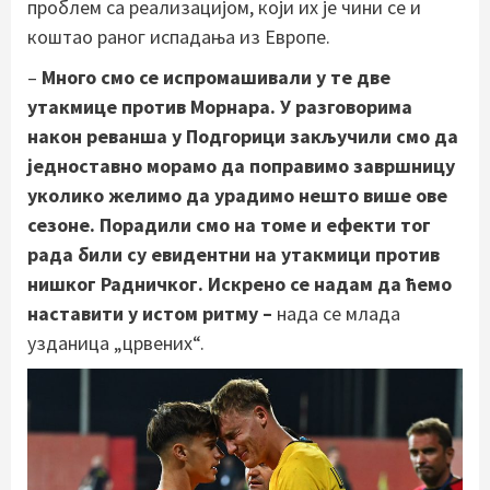
проблем са реализацијом, који их је чини се и
коштао раног испадања из Европе.
–
Много смо се испромашивали у те две
утакмице против Морнара. У разговорима
након реванша у Подгорици закључили смо да
једноставно морамо да поправимо завршницу
уколико желимо да урадимо нешто више ове
сезоне. Порадили смо на томе и ефекти тог
рада били су евидентни на утакмици против
нишког Радничког. Искрено се надам да ћемо
наставити у истом ритму –
нада се млада
узданица „црвених“.