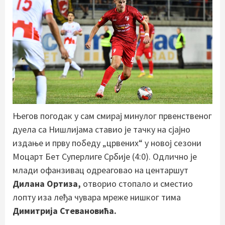
Његов погодак у сам смирај минулог првенственог
дуела са Нишлијама ставио је тачку на сјајно
издање и прву победу „црвених“ у новој сезони
Моцарт Бет Суперлиге Србије (4:0). Одлично је
млади офанзивац одреаговао на центаршут
Дилана Ортиза,
отворио стопало и сместио
лопту иза леђа чувара мреже нишког тима
Димитрија Стевановића.