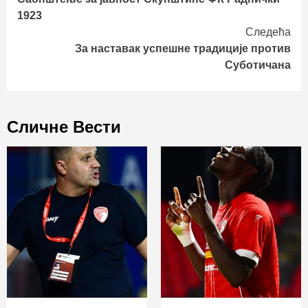
Reading
1923
Следећа
За наставак успешне традиције против
Суботичана
Сличне Вести