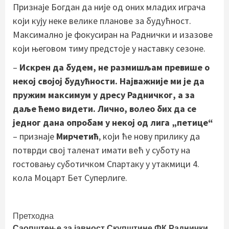
Признаје Богдан да није од оних младих играча
који кују неке велике планове за будућност.
Максимално је фокусиран на Раднички и изазове
који његовом тиму предстоје у наставку сезоне.
–
Искрен да будем, не размишљам превише о
некој својој будућности. Најважније ми је да
пружим максимум у дресу Радничког, а за
даље ћемо видети. Лично, волео бих да се
једног дана опробам у некој од лига „петице“
– признаје
Мирчетић
, који ће нову прилику да
потврди свој таленат имати већ у суботу на
гостовању суботичком Спартаку у утакмици 4.
кола Моцарт Бет Суперлиге.
Continue
Претходна
Саопштење за јавност Скупштине ФК Раднички