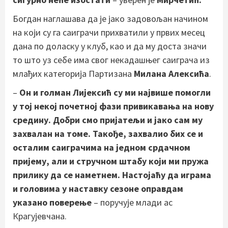
Богдан наглашава да је јако задовољан начином
на који су га саиграчи прихватили у првих месец
дана по доласку у клуб, као и да му доста значи
то што уз себе има свог некадашњег саиграча из
млађих категорија Партизана
Милана Алексића
.
–
Он и голман Лијексић су ми највише помогли
у тој некој почетној фази привикавања на нову
средину. Добри смо пријатељи и јако сам му
захвалан на томе. Такође, захвалио бих се и
осталим саиграчима на једном срдачном
пријему, али и стручном штабу који ми пружа
прилику да се наметнем. Настојаћу да играма
и головима у наставку сезоне оправдам
указано поверење
– поручује млади ас
Крагујевчана.