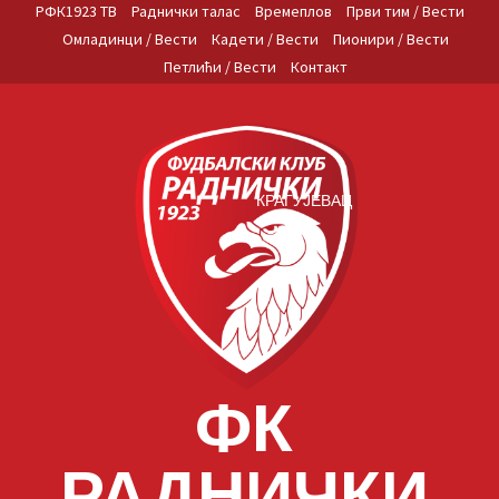
Skip
РФК1923 ТВ
Раднички талас
Времеплов
Први тим / Вести
to
Омладинци / Вести
Кадети / Вести
Пионири / Вести
content
Петлићи / Вести
Контакт
КРАГУЈЕВАЦ
ФК
РАДНИЧКИ