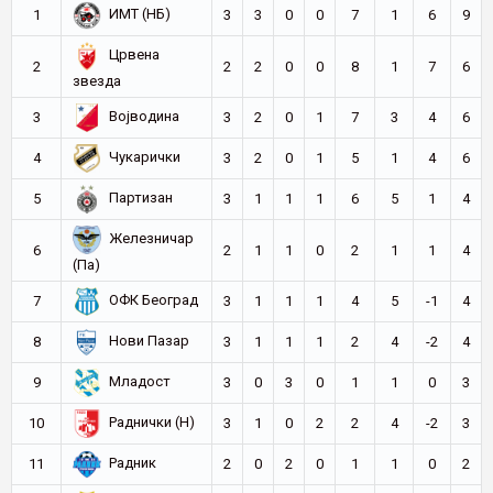
ИМТ (НБ)
1
3
3
0
0
7
1
6
9
Црвена
2
2
2
0
0
8
1
7
6
звезда
Војводина
3
3
2
0
1
7
3
4
6
Чукарички
4
3
2
0
1
5
1
4
6
Партизан
5
3
1
1
1
6
5
1
4
Железничар
6
2
1
1
0
2
1
1
4
(Па)
ОФК Београд
7
3
1
1
1
4
5
-1
4
Нови Пазар
8
3
1
1
1
2
4
-2
4
Младост
9
3
0
3
0
1
1
0
3
Раднички (Н)
10
3
1
0
2
2
4
-2
3
Радник
11
2
0
2
0
1
1
0
2