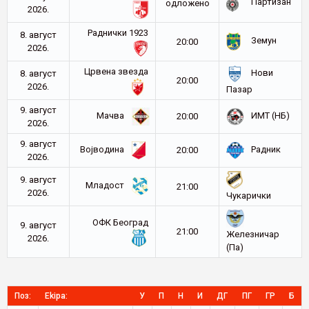
Партизан
oдложено
2026.
Раднички 1923
8. август
Земун
20:00
2026.
Црвена звезда
Нови
8. август
20:00
2026.
Пазар
9. август
Мачва
ИМТ (НБ)
20:00
2026.
9. август
Војводина
Радник
20:00
2026.
9. август
Младост
21:00
2026.
Чукарички
ОФК Београд
9. август
21:00
Железничар
2026.
(Па)
Поз:
Ekipa:
У
П
Н
И
ДГ
ПГ
ГР
Б