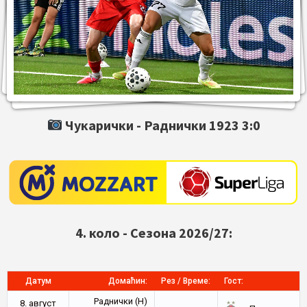
Чукарички -
Раднички 1923
3:0
4. коло - Сезона 2026/27:
Датум
Домаћин:
Рез / Време:
Гост:
Раднички (Н)
8. август