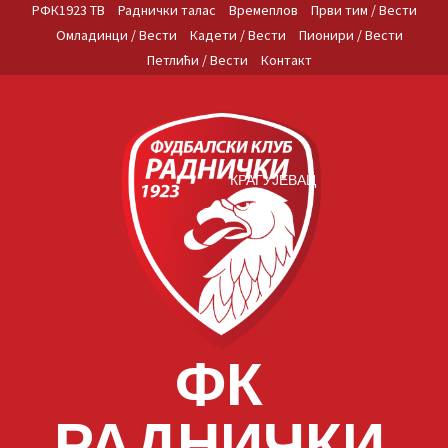
Skip
РФК1923 ТВ
Раднички талас
Времеплов
Први тим / Вести
to
Омладинци / Вести
Кадети / Вести
Пионири / Вести
content
Петлићи / Вести
Контакт
КРАГУЈЕВАЦ
ФК
РАДНИЧКИ