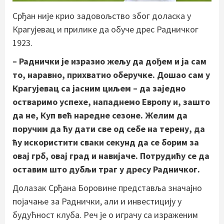
Срђан није крио задовољство због доласка у
Крагујевац и прилике да обуче дрес Радничког
1923.
– Раднички је изразио жељу да дођем и ја сам
то, наравно, прихватио оберучке. Дошао сам у
Крагујевац са јасним циљем – да заједно
остваримо успехе, нападнемо Европу и, зашто
да не, Куп већ наредне сезоне. Желим да
поручим да ћу дати све од себе на терену, да
ћу искористити сваки секунд да се борим за
овај грб, овај град и навијаче. Потрудићу се да
оставим што дубљи траг у дресу Радничког.
Долазак Срђана Боровине представља значајно
појачање за Раднички, али и инвестицију у
будућност клуба. Реч је о играчу са израженим