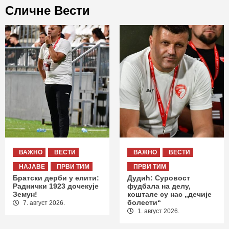
Сличне Вести
ВАЖНО
ВЕСТИ
ВАЖНО
ВЕСТИ
НАЈАВЕ
ПРВИ ТИМ
ПРВИ ТИМ
Братски дерби у елити:
Дудић: Суровост
Раднички 1923 дочекује
фудбала на делу,
Земун!
коштале су нас „дечије
болести“
7. август 2026.
1. август 2026.