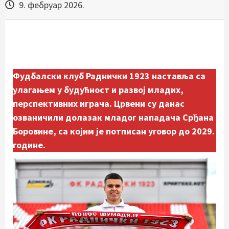
9. фебруар 2026.
Фудбалски клуб Раднички 1923 наставља са
улагањем у будућност и развој младих,
перспективних играча. Црвени су данас
озваничили долазак младог нападача Срђана
Боровине, са којим је потписан уговор до 2029.
године.