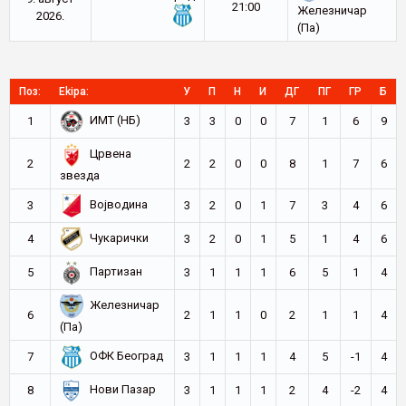
21:00
Железничар
2026.
(Па)
Поз:
Ekipa:
У
П
Н
И
ДГ
ПГ
ГР
Б
ИМТ (НБ)
1
3
3
0
0
7
1
6
9
Црвена
2
2
2
0
0
8
1
7
6
звезда
Војводина
3
3
2
0
1
7
3
4
6
Чукарички
4
3
2
0
1
5
1
4
6
Партизан
5
3
1
1
1
6
5
1
4
Железничар
6
2
1
1
0
2
1
1
4
(Па)
ОФК Београд
7
3
1
1
1
4
5
-1
4
Нови Пазар
8
3
1
1
1
2
4
-2
4