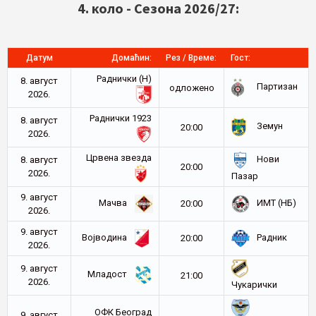
4. коло - Сезона 2026/27:
Датум
Домаћин:
Рез / Време:
Гост:
Раднички (Н)
8. август
Партизан
oдложено
2026.
Раднички 1923
8. август
Земун
20:00
2026.
Црвена звезда
Нови
8. август
20:00
2026.
Пазар
9. август
Мачва
ИМТ (НБ)
20:00
2026.
9. август
Војводина
Радник
20:00
2026.
9. август
Младост
21:00
2026.
Чукарички
ОФК Београд
9. август