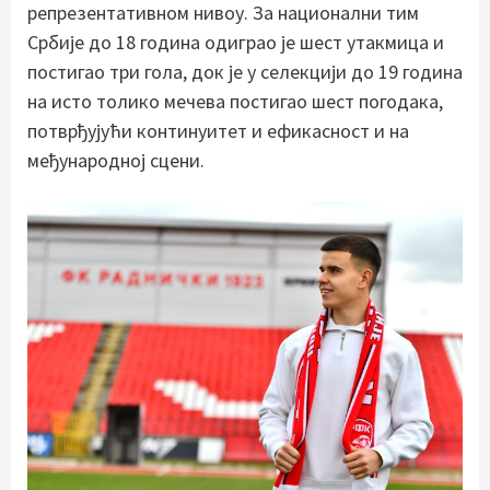
репрезентативном нивоу. За национални тим
Србије до 18 година одиграо је шест утакмица и
постигао три гола, док је у селекцији до 19 година
на исто толико мечева постигао шест погодака,
потврђујући континуитет и ефикасност и на
међународној сцени.