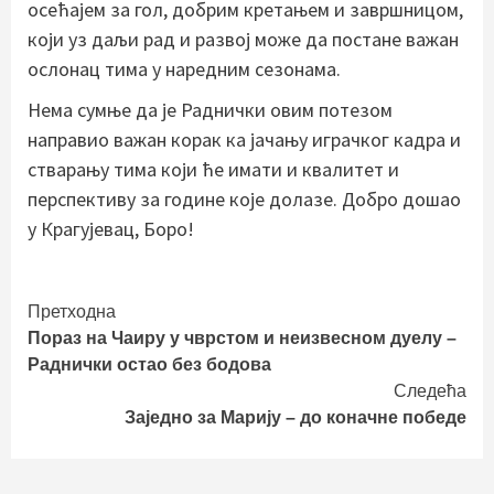
осећајем за гол, добрим кретањем и завршницом,
који уз даљи рад и развој може да постане важан
ослонац тима у наредним сезонама.
Нема сумње да је Раднички овим потезом
направио важан корак ка јачању играчког кадра и
стварању тима који ће имати и квалитет и
перспективу за године које долазе. Добро дошао
у Крагујевац, Боро!
Continue
Претходна
Пораз на Чаиру у чврстом и неизвесном дуелу –
Reading
Раднички остао без бодова
Следећа
Заједно за Марију – до коначне победе