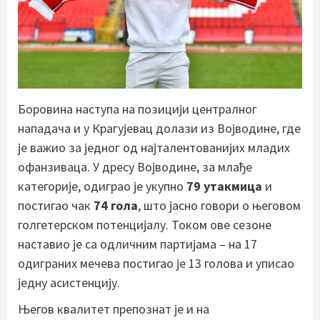
Боровина наступа на позицији централног
нападача и у Крагујевац долази из Војводине, где
је важио за једног од најталентованијих младих
офанзиваца. У дресу Војводине, за млађе
категорије, одиграо је укупно
79 утакмица
и
постигао чак
74 гола
, што јасно говори о његовом
голгетерском потенцијалу. Током ове сезоне
наставио је са одличним партијама – на 17
одиграних мечева постигао је 13 голова и уписао
једну асистенцију.
Његов квалитет препознат је и на