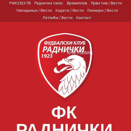
Skip
РФК1923 ТВ
Раднички талас
Времеплов
Први тим / Вести
to
Омладинци / Вести
Кадети / Вести
Пионири / Вести
content
Петлићи / Вести
Контакт
КРАГУЈЕВАЦ
ФК
РАДНИЧКИ