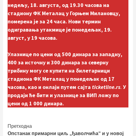
недељу, 18. августа, од 19.30 часова на
стадиону ФК Металац у Горњем Милановцу,
померена је за 24 часа. Нови термин
одигравања утакмице је понедељак, 19.
август, у 19 часова.
Улазнице по цени од 500 динара за западну,
400 за источну и 300 динара за северну
трибину могу се купити на билетарници
стадиона ФК Металац у понедељак од 17
часова, као и онлајн путем сајта
ticketline.rs
.
У
продаји ће бити и улазнице за ВИП ложу по
цени од 1 000 динара.
Continue
Претходна
Опстанак примарни циљ „ђаволчића“ и у новој