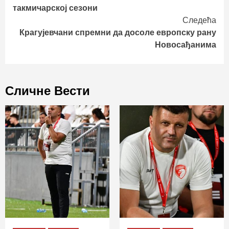
Reading
такмичарској сезони
Следећа
Крагујевчани спремни да досоле европску рану
Новосађанима
Сличне Вести