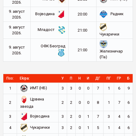
2026.
9. август
Војводина
Радник
20:00
2026.
9. август
Младост
21:00
2026.
Чукарички
ОФК Београд
9. август
21:00
Железничар
2026.
(Па)
Поз:
Ekipa:
У
П
Н
И
ДГ
ПГ
ГР
Б
ИМТ (НБ)
1
3
3
0
0
7
1
6
9
Црвена
2
2
2
0
0
8
1
7
6
звезда
Војводина
3
3
2
0
1
7
3
4
6
Чукарички
4
3
2
0
1
5
1
4
6