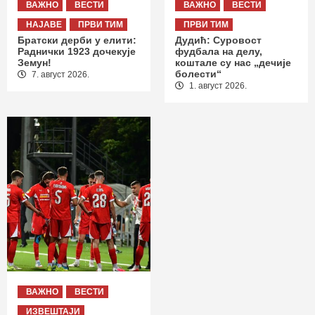
ВАЖНО
ВЕСТИ
ВАЖНО
ВЕСТИ
НАЈАВЕ
ПРВИ ТИМ
ПРВИ ТИМ
Братски дерби у елити:
Дудић: Суровост
Раднички 1923 дочекује
фудбала на делу,
Земун!
коштале су нас „дечије
болести“
7. август 2026.
1. август 2026.
ВАЖНО
ВЕСТИ
ИЗВЕШТАЈИ