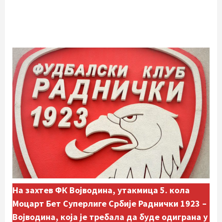
На захтев ФК Војводина, утакмица 5. кола
Моцарт Бет Суперлиге Србије Раднички 1923 –
Војводина, која је требала да буде одиграна у