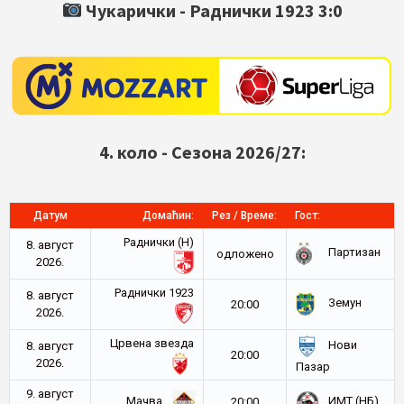
Чукарички -
Раднички 1923
3:0
4. коло - Сезона 2026/27:
Датум
Домаћин:
Рез / Време:
Гост:
Раднички (Н)
8. август
Партизан
oдложено
2026.
Раднички 1923
8. август
Земун
20:00
2026.
Црвена звезда
Нови
8. август
20:00
2026.
Пазар
9. август
Мачва
ИМТ (НБ)
20:00